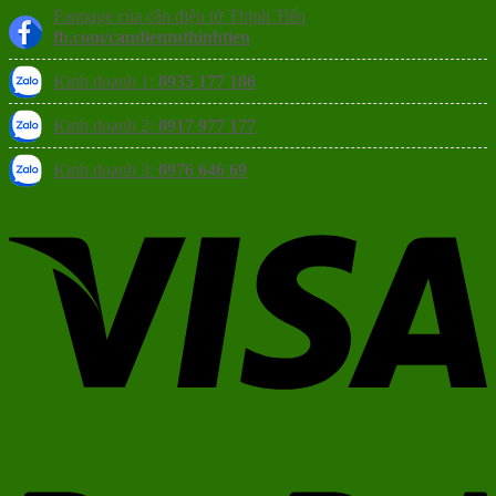
Fanpage của cân điện tử Thịnh Tiến
fb.com/candientuthinhtien
Kinh doanh 1:
0935 177 186
Kinh doanh 2:
0917 977 177
Kinh doanh 3:
0976 646 69