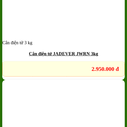
Cân điện tử 3 kg
Add to wishlist
Quick View
Cân điện tử JADEVER JWRN 3kg
2.950.000
đ