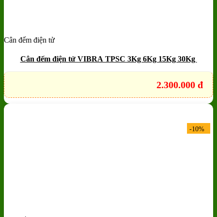
Cân đếm điện tử
Add to wishlist
Quick View
Cân đếm điện tử VIBRA TPSC 3Kg 6Kg 15Kg 30Kg
2.300.000
đ
-10%