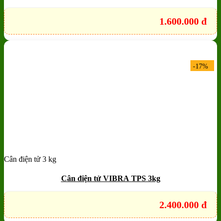
1.600.000
đ
-17%
Cân điện tử 3 kg
Add to wishlist
Quick View
Cân điện tử VIBRA TPS 3kg
2.400.000
đ