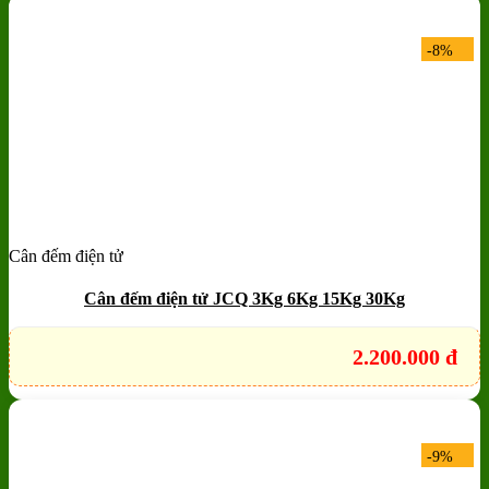
-8%
Cân đếm điện tử
Add to wishlist
Quick View
Cân đếm điện tử JCQ 3Kg 6Kg 15Kg 30Kg
2.200.000
đ
-9%