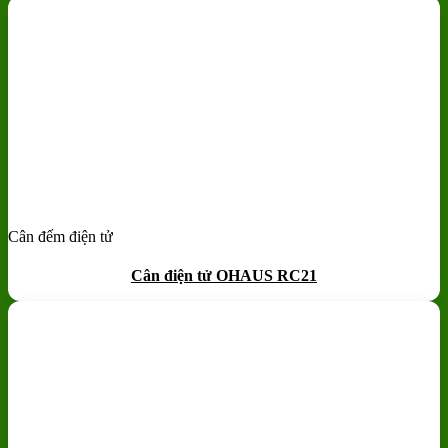
Cân đếm điện tử
Add to wishlist
Quick View
Cân điện tử OHAUS RC21