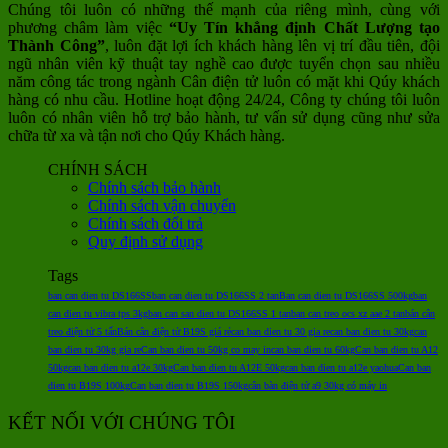
Chúng tôi luôn có những thế mạnh của riêng mình, cùng với
phương châm làm việc
“Uy Tín khẳng định Chất Lượng tạo
Thành Công”
, luôn đặt lợi ích khách hàng lên vị trí đầu tiên, đội
ngũ nhân viên kỹ thuật tay nghề cao được tuyển chọn sau nhiều
năm công tác trong ngành Cân điện tử luôn có mặt khi Qúy khách
hàng có nhu cầu. Hotline hoạt động 24/24, Công ty chúng tôi luôn
luôn có nhân viên hỗ trợ bảo hành, tư vấn sử dụng cũng như sửa
chữa từ xa và tận nơi cho Qúy Khách hàng.
CHÍNH SÁCH
Chính sách bảo hành
Chính sách vận chuyển
Chính sách đổi trả
Quy định sử dụng
Tags
ban can dien tu DS166SS
ban can dien tu DS166SS 2 tan
Ban can dien tu DS166SS 500kg
ban
can dien tu vibra tps 3kg
ban can san dien tu DS166SS 1 tan
ban can treo ocs xz aae 2 tan
bán cân
treo điện tử 5 tấn
Bán cân điện tử B19S giá rẻ
can ban dien tu 30 gia re
can ban dien tu 30kg
can
ban dien tu 30kg gia re
Can ban dien tu 50kg co may in
can ban dien tu 60kg
Can ban dien tu A12
50kg
can ban dien tu a12e 30kg
Can ban dien tu A12E 50kg
can ban dien tu a12e yaohua
Can ban
dien tu B19S 100kg
Can ban dien tu B19S 150kg
cân bàn điện tử a9 30kg có máy in
KẾT NỐI VỚI CHÚNG TÔI