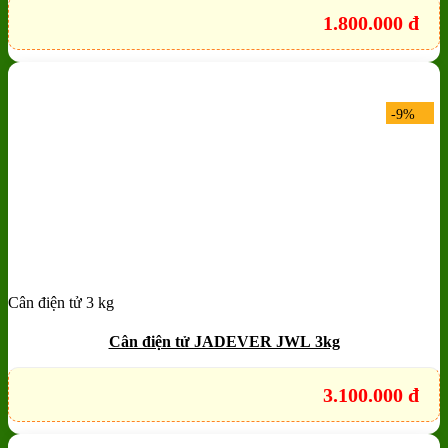
1.800.000
đ
-9%
Cân điện tử 3 kg
Add to wishlist
Quick View
Cân điện tử JADEVER JWL 3kg
3.100.000
đ