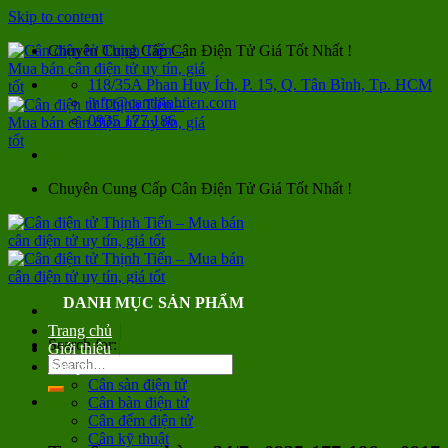
Skip to content
Chuyên Cung Cấp Cân Điện Tử Giá Tốt Nhất !
118/35A Phan Huy Ích, P. 15, Q. Tân Bình, Tp. HCM
info@canthinhtien.com
0935 177 186
Chuyên Cung Cấp Cân Điện Tử Giá Tốt Nhất !
DANH MỤC SẢN PHẨM
Trang chủ
Search for:
Giới thiệu
Sản phẩm
Cân sàn điện tử
Cân bàn điện tử
Cân đếm điện tử
Cân kỹ thuật