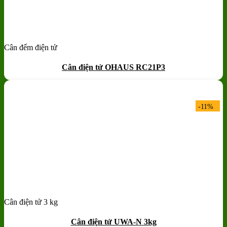
Cân đếm điện tử
Add to wishlist
Quick View
Cân điện tử OHAUS RC21P3
-11%
Cân điện tử 3 kg
Add to wishlist
Quick View
Cân điện tử UWA-N 3kg