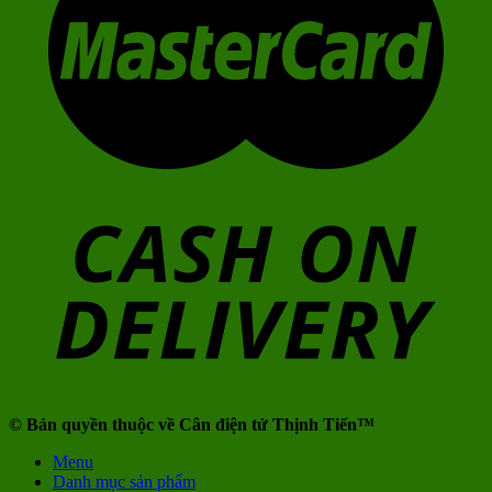
© Bản quyền thuộc về Cân điện tử Thịnh Tiến™
Menu
Danh mục sản phẩm