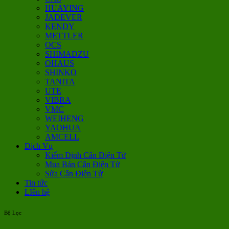
HUAYING
JADEVER
KENDY
METTLER
OCS
SHIMADZU
OHAUS
SHINKO
TANITA
UTE
VIBRA
VMC
WEIHENG
YAOHUA
AMCELL
Dịch Vụ
Kiểm Định Cân Điện Tử
Mua Bán Cân Điện Tử
Sửa Cân Điện Tử
Tin tức
LIên hệ
Bộ Lọc