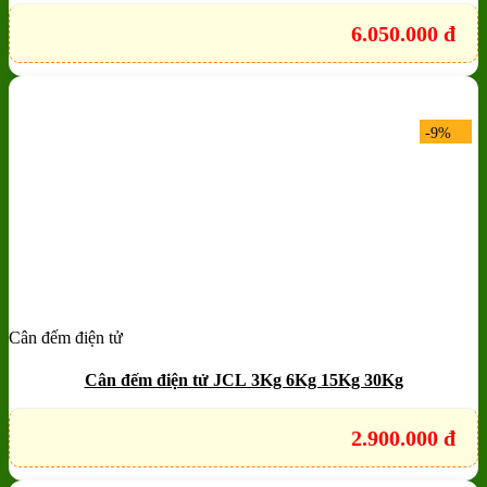
6.050.000
đ
-9%
Cân đếm điện tử
Add to wishlist
Quick View
Cân đếm điện tử JCL 3Kg 6Kg 15Kg 30Kg
2.900.000
đ