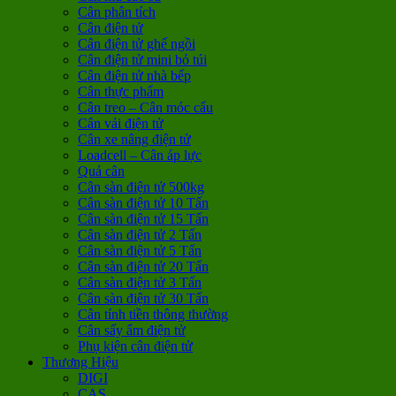
Cân phân tích
Cân điện tử
Cân điện tử ghế ngồi
Cân điện tử mini bỏ túi
Cân điện tử nhà bếp
Cân thực phẩm
Cân treo – Cân móc cẩu
Cân vải điện tử
Cân xe nâng điện tử
Loadcell – Cân áp lực
Quả cân
Cân sàn điện tử 500kg
Cân sàn điện tử 10 Tấn
Cân sàn điện tử 15 Tấn
Cân sàn điện tử 2 Tấn
Cân sàn điện tử 5 Tấn
Cân sàn điện tử 20 Tấn
Cân sàn điện tử 3 Tấn
Cân sàn điện tử 30 Tấn
Cân tính tiền thông thường
Cân sấy ẩm điện tử
Phụ kiện cân điện tử
Thương Hiệu
DIGI
CAS