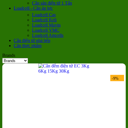
Cân sàn điện tử 1 Tấn
Loadcell - Cân áp lực
Loadcell Cas
Loadcell Keli
Loadcell Mavin
Loadcell VMC
Loadcell Amcells
Cân điện tử nhà bếp
Cân thực phẩm
Brands
-9%