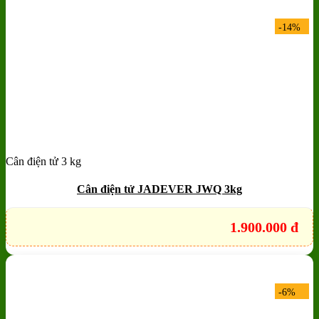
-14%
Cân điện tử 3 kg
Add to wishlist
Quick View
Cân điện tử JADEVER JWQ 3kg
1.900.000
đ
-6%