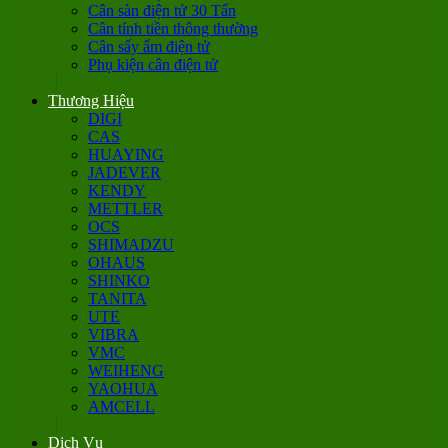
Cân sàn điện tử 30 Tấn
Cân tính tiền thông thường
Cân sấy ẩm điện tử
Phụ kiện cân điện tử
Thương Hiệu
DIGI
CAS
HUAYING
JADEVER
KENDY
METTLER
OCS
SHIMADZU
OHAUS
SHINKO
TANITA
UTE
VIBRA
VMC
WEIHENG
YAOHUA
AMCELL
Dịch Vụ