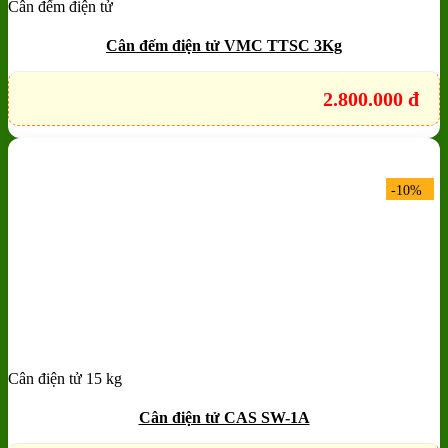
Cân đếm điện tử
Add to wishlist
Quick View
Cân đếm điện tử VMC TTSC 3Kg
2.800.000
đ
-10%
Cân điện tử 15 kg
Add to wishlist
Quick View
Cân điện tử CAS SW-1A