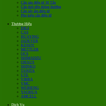
Cân sàn điện tử 30 Tấn
Cân tính tiền thông thường
Cân sấy ẩm điện tử
Phụ kiện cân điện tử
Thương Hiệu
DIGI
CAS
HUAYING
JADEVER
KENDY
METTLER
OCS
SHIMADZU
OHAUS
SHINKO
TANITA
UTE
VIBRA
VMC
WEIHENG
YAOHUA
AMCELL
Dịch Vụ