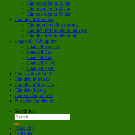
Cân treo điện tử 20 tấn
Cân treo điện tử 30 tấn
Cân treo điện tử 50 tấn
Cân điện tử tính tiền
Cân tính tiền thông thường
Cân điện tử tính tiền in mã vạch
Cân điện tử tính tiền in bill
Loadcell – Cân áp lực
Loadcell Amcells
Loadcell Cas
Loadcell Keli
Loadcell Mavin
Loadcell VMC
Cân sấy ẩm điện tử
Cân điện tử tiểu ly
Cân điện tử thủy sản
Cân đếm điện tử
Cân xe nâng điện tử
Phụ kiện cân điện tử
Search for:
Trang chủ
Giới thiệu