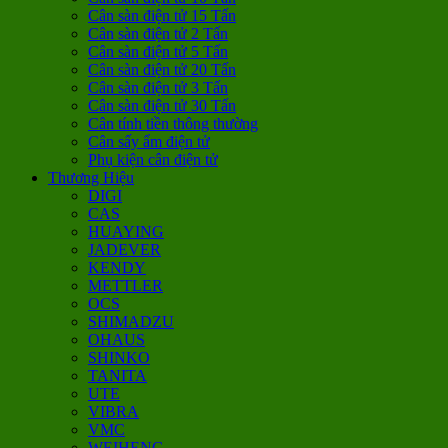
Cân sàn điện tử 15 Tấn
Cân sàn điện tử 2 Tấn
Cân sàn điện tử 5 Tấn
Cân sàn điện tử 20 Tấn
Cân sàn điện tử 3 Tấn
Cân sàn điện tử 30 Tấn
Cân tính tiền thông thường
Cân sấy ẩm điện tử
Phụ kiện cân điện tử
Thương Hiệu
DIGI
CAS
HUAYING
JADEVER
KENDY
METTLER
OCS
SHIMADZU
OHAUS
SHINKO
TANITA
UTE
VIBRA
VMC
WEIHENG