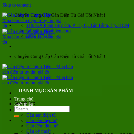
Skip to content
Chuyên Cung Cấp Cân Điện Tử Giá Tốt Nhất !
118/35A Phan Huy Ích, P. 15, Q. Tân Bình, Tp. HCM
info@canthinhtien.com
0935 177 186
Chuyên Cung Cấp Cân Điện Tử Giá Tốt Nhất !
DANH MỤC SẢN PHẨM
Trang chủ
Search for:
Giới thiệu
Sản phẩm
Cân sàn điện tử
Cân bàn điện tử
Cân đếm điện tử
Cân kỹ thuật