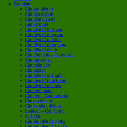
Sản phẩm
Cân sàn điện tử
Cân bàn điện tử
Cân đếm điện tử
Cân kỹ thuật
Cân điện tử thủy sản
Cân điện tử nông sản
Cân điện tử tính tiền
Cân điện tử thông dụng
Cân điện tử tiểu ly
Cân động vật – cân gia súc
Cân mũ cao su
Cân phân tích
Cân điện tử
Cân điện tử ghế ngồi
Cân điện tử mini bỏ túi
Cân điện tử nhà bếp
Cân thực phẩm
Cân treo – Cân móc cẩu
Cân vải điện tử
Cân xe nâng điện tử
Loadcell – Cân áp lực
Quả cân
Cân sàn điện tử 500kg
Cân sàn điện tử 10 Tấn