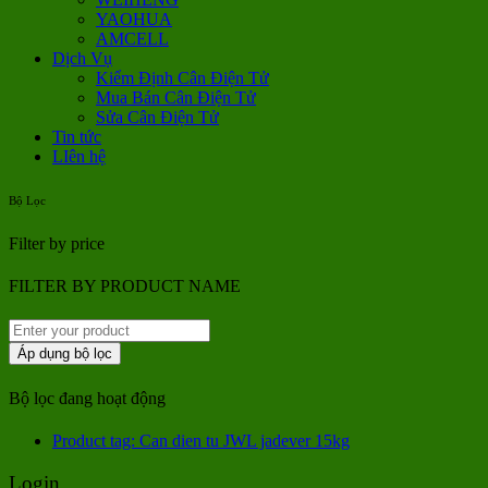
YAOHUA
AMCELL
Dịch Vụ
Kiểm Định Cân Điện Tử
Mua Bán Cân Điện Tử
Sửa Cân Điện Tử
Tin tức
LIên hệ
Bộ Lọc
Filter by price
FILTER BY PRODUCT NAME
Áp dụng bộ lọc
Bộ lọc đang hoạt động
Product tag: Can dien tu JWL jadever 15kg
Login