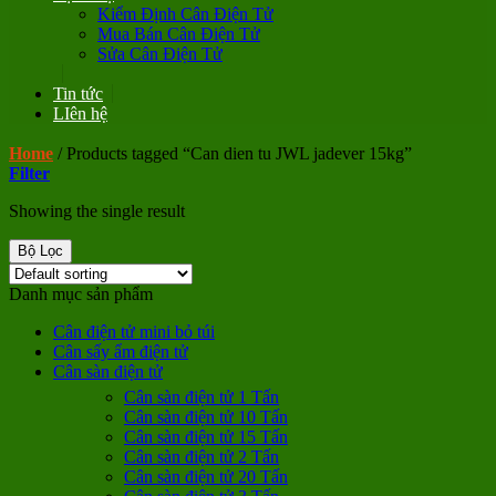
Kiểm Định Cân Điện Tử
Mua Bán Cân Điện Tử
Sửa Cân Điện Tử
Tin tức
LIên hệ
Home
/
Products tagged “Can dien tu JWL jadever 15kg”
Filter
Showing the single result
Bộ Lọc
Danh mục sản phẩm
Cân điện tử mini bỏ túi
Cân sấy ẩm điện tử
Cân sàn điện tử
Cân sàn điện tử 1 Tấn
Cân sàn điện tử 10 Tấn
Cân sàn điện tử 15 Tấn
Cân sàn điện tử 2 Tấn
Cân sàn điện tử 20 Tấn