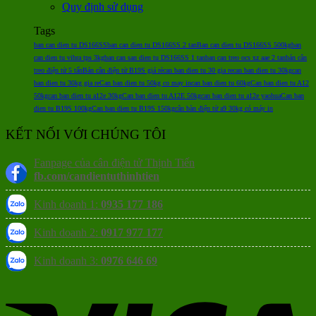
Quy định sử dụng
Tags
ban can dien tu DS166SS
ban can dien tu DS166SS 2 tan
Ban can dien tu DS166SS 500kg
ban
can dien tu vibra tps 3kg
ban can san dien tu DS166SS 1 tan
ban can treo ocs xz aae 2 tan
bán cân
treo điện tử 5 tấn
Bán cân điện tử B19S giá rẻ
can ban dien tu 30 gia re
can ban dien tu 30kg
can
ban dien tu 30kg gia re
Can ban dien tu 50kg co may in
can ban dien tu 60kg
Can ban dien tu A12
50kg
can ban dien tu a12e 30kg
Can ban dien tu A12E 50kg
can ban dien tu a12e yaohua
Can ban
dien tu B19S 100kg
Can ban dien tu B19S 150kg
cân bàn điện tử a9 30kg có máy in
KẾT NỐI VỚI CHÚNG TÔI
Fanpage của cân điện tử Thịnh Tiến
fb.com/candientuthinhtien
Kinh doanh 1:
0935 177 186
Kinh doanh 2:
0917 977 177
Kinh doanh 3:
0976 646 69