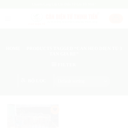
Skip
Chuyên Cung Cấp Cân Điện Tử Giá Tốt Nhất !
to
content
HOME
/
PRODUCTS TAGGED “CAN HEO DIEN TU 3
TAN GIA RE”
FILTER
BỘ LỌC
Add
to
wishlist