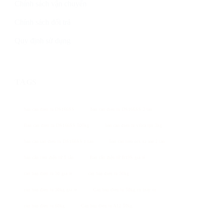
Chính sách vận chuyển
Chính sách đổi trả
Quy định sử dụng
TAGS
ban can dien tu DS166SS
ban can dien tu DS166SS 2 tan
Ban can dien tu DS166SS 500kg
ban can dien tu vibra tps 3kg
ban can san dien tu DS166SS 1 tan
ban can treo ocs xz aae 2 tan
bán cân treo điện tử 5 tấn
Bán cân điện tử B19S giá rẻ
can ban dien tu 30 gia re
can ban dien tu 30kg
can ban dien tu 30kg gia re
Can ban dien tu 50kg co may in
can ban dien tu 60kg
Can ban dien tu A12 50kg