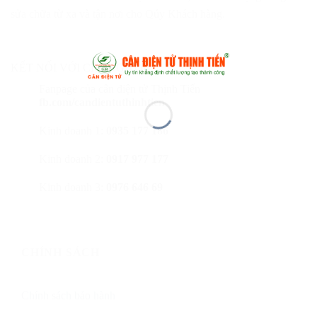
sửa chữa từ xa và tận nơi cho Qúy Khách hàng.
KẾT NỐI VỚI CHÚNG TÔI
Fanpage của cân điện tử Thịnh Tiến
fb.com/candientuthinhtien
Kinh doanh 1:
0935 177 186
Kinh doanh 2:
0917 977 177
Kinh doanh 3:
0976 646 69
CHÍNH SÁCH
Chính sách bảo hành