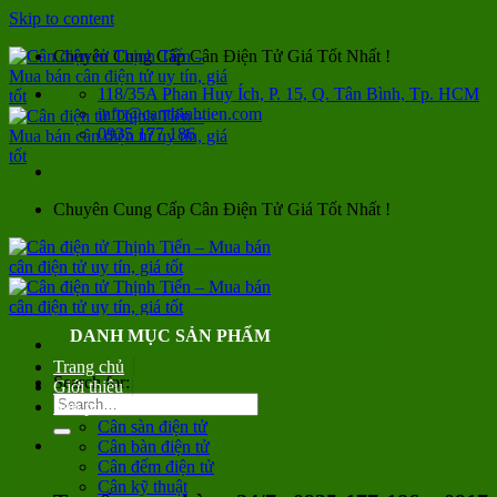
Skip to content
Chuyên Cung Cấp Cân Điện Tử Giá Tốt Nhất !
118/35A Phan Huy Ích, P. 15, Q. Tân Bình, Tp. HCM
info@canthinhtien.com
0935 177 186
Chuyên Cung Cấp Cân Điện Tử Giá Tốt Nhất !
DANH MỤC SẢN PHẨM
Trang chủ
Search for:
Giới thiệu
Sản phẩm
Cân sàn điện tử
Cân bàn điện tử
Cân đếm điện tử
Cân kỹ thuật