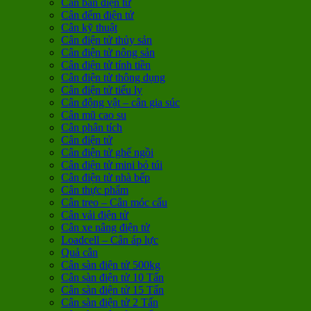
Cân bàn điện tử
Cân đếm điện tử
Cân kỹ thuật
Cân điện tử thủy sản
Cân điện tử nông sản
Cân điện tử tính tiền
Cân điện tử thông dụng
Cân điện tử tiểu ly
Cân động vật – cân gia súc
Cân mũ cao su
Cân phân tích
Cân điện tử
Cân điện tử ghế ngồi
Cân điện tử mini bỏ túi
Cân điện tử nhà bếp
Cân thực phẩm
Cân treo – Cân móc cẩu
Cân vải điện tử
Cân xe nâng điện tử
Loadcell – Cân áp lực
Quả cân
Cân sàn điện tử 500kg
Cân sàn điện tử 10 Tấn
Cân sàn điện tử 15 Tấn
Cân sàn điện tử 2 Tấn