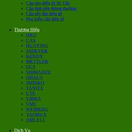
Cân sàn điện tử 30 Tấn
Cân tính tiền thông thường
Cân sấy ẩm điện tử
Phụ kiện cân điện tử
Thương Hiệu
DIGI
CAS
HUAYING
JADEVER
KENDY
METTLER
OCS
SHIMADZU
OHAUS
SHINKO
TANITA
UTE
VIBRA
VMC
WEIHENG
YAOHUA
AMCELL
Dịch Vụ