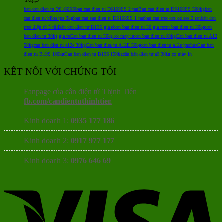
ban can dien tu DS166SS
ban can dien tu DS166SS 2 tan
Ban can dien tu DS166SS 500kg
ban
can dien tu vibra tps 3kg
ban can san dien tu DS166SS 1 tan
ban can treo ocs xz aae 2 tan
bán cân
treo điện tử 5 tấn
Bán cân điện tử B19S giá rẻ
can ban dien tu 30 gia re
can ban dien tu 30kg
can
ban dien tu 30kg gia re
Can ban dien tu 50kg co may in
can ban dien tu 60kg
Can ban dien tu A12
50kg
can ban dien tu a12e 30kg
Can ban dien tu A12E 50kg
can ban dien tu a12e yaohua
Can ban
dien tu B19S 100kg
Can ban dien tu B19S 150kg
cân bàn điện tử a9 30kg có máy in
KẾT NỐI VỚI CHÚNG TÔI
Fanpage của cân điện tử Thịnh Tiến
fb.com/candientuthinhtien
Kinh doanh 1:
0935 177 186
Kinh doanh 2:
0917 977 177
Kinh doanh 3:
0976 646 69