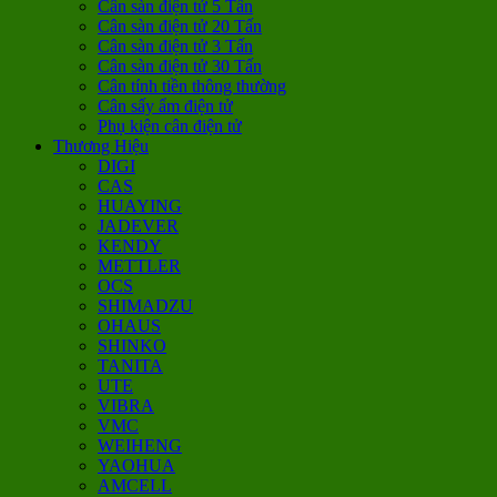
Cân sàn điện tử 5 Tấn
Cân sàn điện tử 20 Tấn
Cân sàn điện tử 3 Tấn
Cân sàn điện tử 30 Tấn
Cân tính tiền thông thường
Cân sấy ẩm điện tử
Phụ kiện cân điện tử
Thương Hiệu
DIGI
CAS
HUAYING
JADEVER
KENDY
METTLER
OCS
SHIMADZU
OHAUS
SHINKO
TANITA
UTE
VIBRA
VMC
WEIHENG
YAOHUA
AMCELL