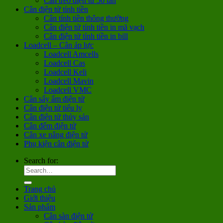
Cân treo điện tử 50 tấn
Cân điện tử tính tiền
Cân tính tiền thông thường
Cân điện tử tính tiền in mã vạch
Cân điện tử tính tiền in bill
Loadcell – Cân áp lực
Loadcell Amcells
Loadcell Cas
Loadcell Keli
Loadcell Mavin
Loadcell VMC
Cân sấy ẩm điện tử
Cân điện tử tiểu ly
Cân điện tử thủy sản
Cân đếm điện tử
Cân xe nâng điện tử
Phụ kiện cân điện tử
Search for:
Trang chủ
Giới thiệu
Sản phẩm
Cân sàn điện tử