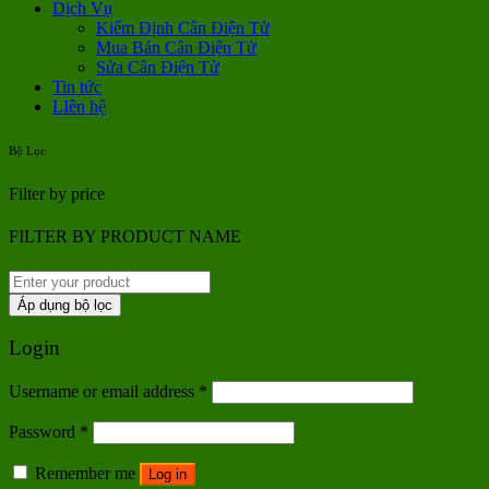
Dịch Vụ
Kiểm Định Cân Điện Tử
Mua Bán Cân Điện Tử
Sửa Cân Điện Tử
Tin tức
LIên hệ
Bộ Lọc
Filter by price
FILTER BY PRODUCT NAME
Áp dụng bộ lọc
Login
Username or email address
*
Password
*
Remember me
Log in