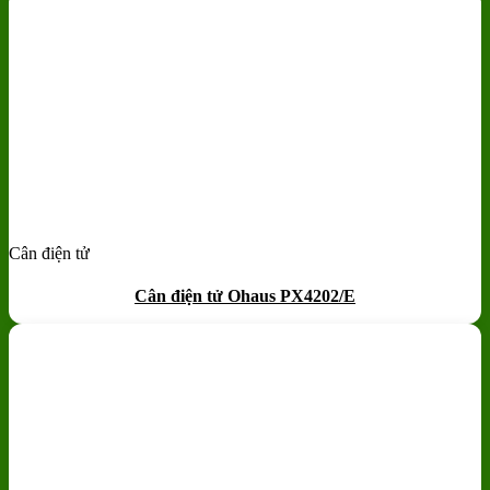
Cân điện tử
Add to wishlist
Quick View
Cân điện tử Ohaus PX4202/E