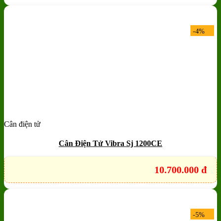
-4%
Cân điện tử
Add to wishlist
Quick View
Cân Điện Tử Vibra Sj 1200CE
10.700.000
đ
-5%