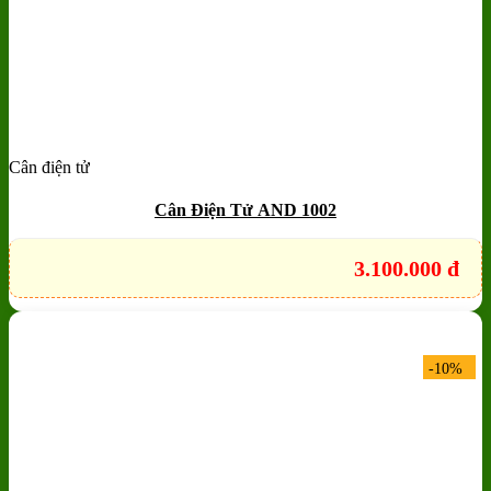
Cân điện tử
Add to wishlist
Quick View
Cân Điện Tử AND 1002
3.100.000
đ
-10%