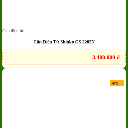
Cân điện tử
Add to wishlist
Quick View
Cân Điện Tử Shinko GS 2202N
3.400.000
đ
-8%