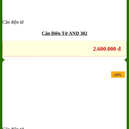
Cân điện tử
Add to wishlist
Quick View
Cân Điện Tử AND 302
2.600.000
đ
-10%