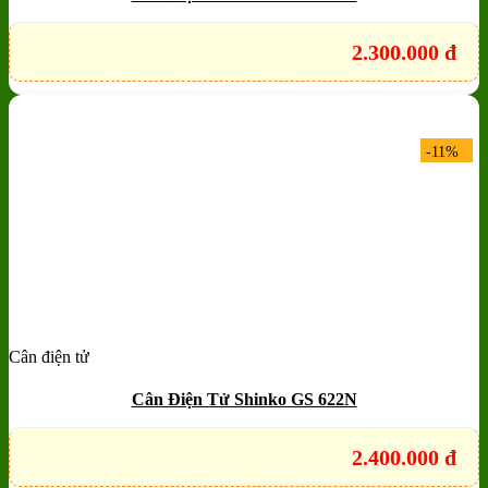
2.300.000
đ
-11%
Cân điện tử
Add to wishlist
Quick View
Cân Điện Tử Shinko GS 622N
2.400.000
đ