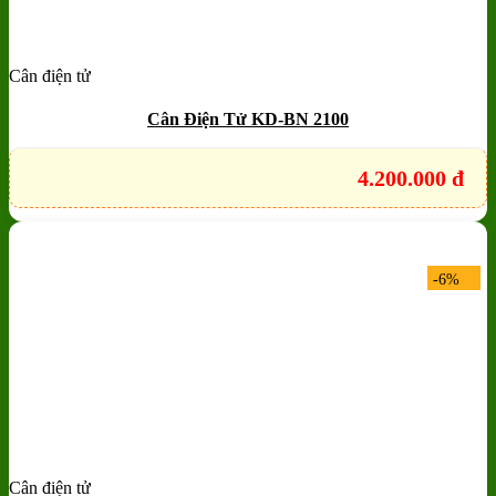
Cân điện tử
Add to wishlist
Quick View
Cân Điện Tử KD-BN 2100
4.200.000
đ
-6%
Cân điện tử
Add to wishlist