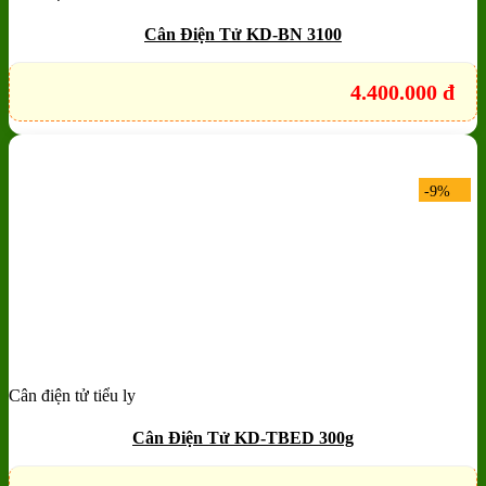
Quick View
Cân Điện Tử KD-BN 3100
4.400.000
đ
-9%
Cân điện tử tiểu ly
Add to wishlist
Quick View
Cân Điện Tử KD-TBED 300g