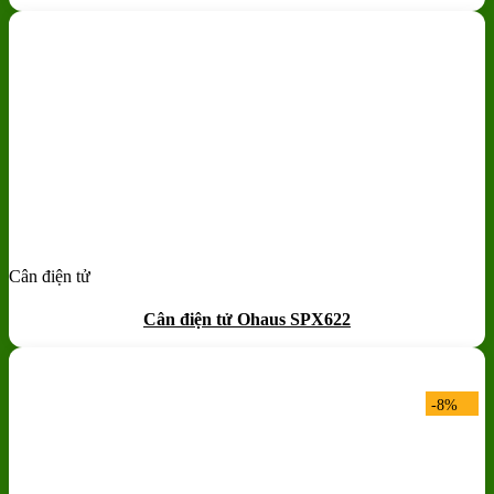
Cân điện tử
Add to wishlist
Quick View
Cân điện tử Ohaus SPX622
-8%