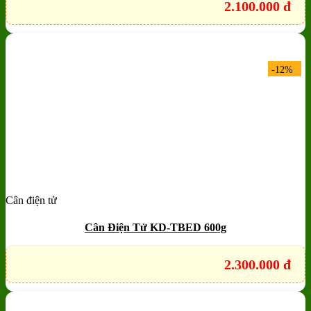
2.100.000
đ
-12%
Cân điện tử
Add to wishlist
Quick View
Cân Điện Tử KD-TBED 600g
2.300.000
đ