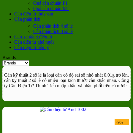
Quả cân chuẩn F1
Quả cân chuẩn M1
Cân điện tử thủy sản
Cân phân tích
Cân phân tích 4 số lẻ
Cân phân tích 3 số lẻ
Cân xe nâng điện tử
Cân điện tử ghế ngồi
Cân điện tử tiểu ly
Brands
Cân kỹ thuật 2 số lẻ là loại cân có độ sai số nhỏ nhất 0.01g trở lên,
cân kỹ thuật 2 số lẻ có nhiều loại kích thước cân khác nhau. Công
ty Cân Điện Tử Thịnh Tiến nhập khẩu và phân phối trên cả nước
-9%