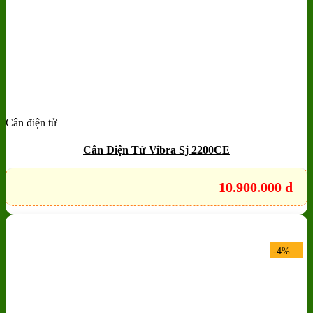
Cân điện tử
Add to wishlist
Quick View
Cân Điện Tử Vibra Sj 2200CE
10.900.000
đ
-4%