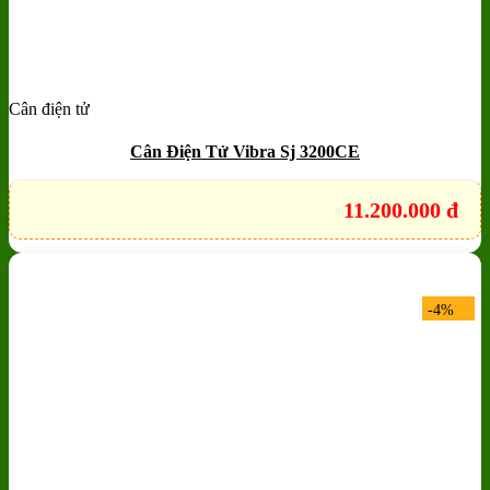
Cân điện tử
Add to wishlist
Quick View
Cân Điện Tử Vibra Sj 3200CE
11.200.000
đ
-4%