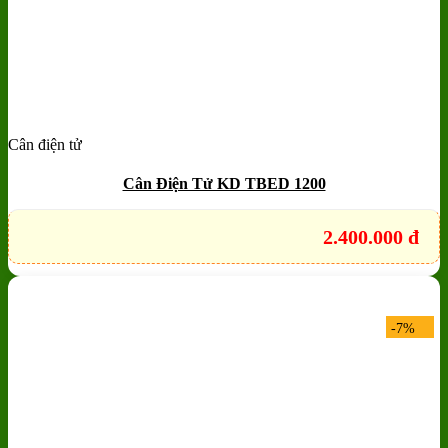
Cân điện tử
Add to wishlist
Quick View
Cân Điện Tử KD TBED 1200
2.400.000
đ
-7%