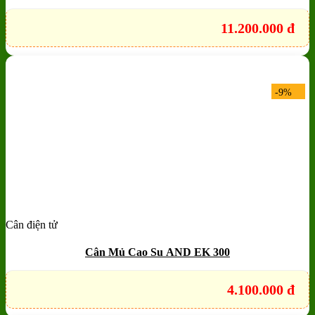
11.200.000
đ
-9%
Cân điện tử
Add to wishlist
Quick View
Cân Mủ Cao Su AND EK 300
4.100.000
đ