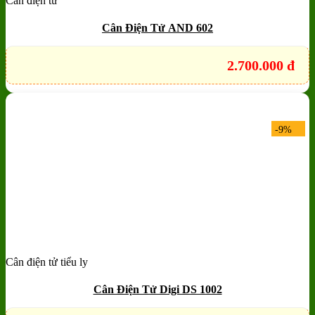
Cân điện tử
Add to wishlist
Quick View
Cân Điện Tử AND 602
2.700.000
đ
-9%
Cân điện tử tiểu ly
Add to wishlist
Quick View
Cân Điện Tử Digi DS 1002