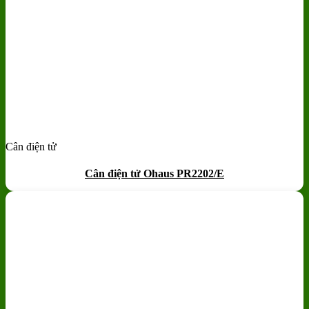
Cân điện tử
Add to wishlist
Quick View
Cân điện tử Ohaus PR2202/E