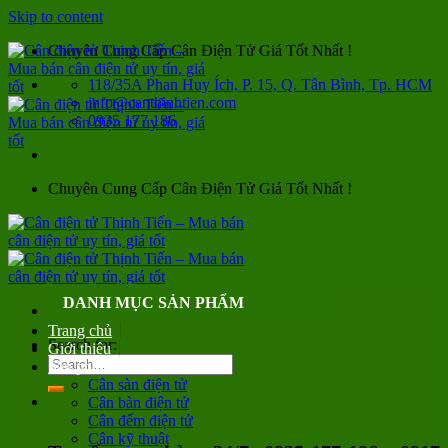
Skip to content
Chuyên Cung Cấp Cân Điện Tử Giá Tốt Nhất !
118/35A Phan Huy Ích, P. 15, Q. Tân Bình, Tp. HCM
info@canthinhtien.com
0935 177 186
Chuyên Cung Cấp Cân Điện Tử Giá Tốt Nhất !
DANH MỤC SẢN PHẨM
Trang chủ
Search for:
Giới thiệu
Sản phẩm
Cân sàn điện tử
Cân bàn điện tử
Cân đếm điện tử
Cân kỹ thuật