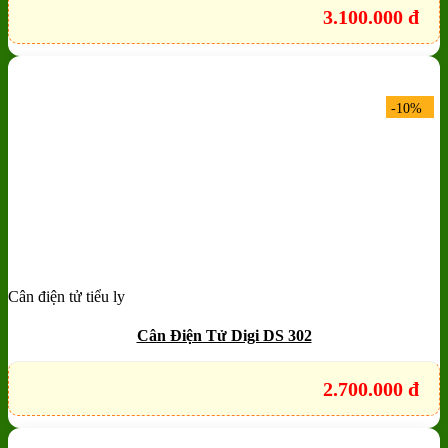
3.100.000
đ
-10%
Cân điện tử tiểu ly
Add to wishlist
Quick View
Cân Điện Tử Digi DS 302
2.700.000
đ