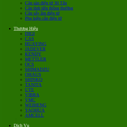
Cân sàn điện tử 30 Tấn
Cân tính tiền thông thường
Cân sấy ẩm điện tử
Phụ kiện cân điện tử
Thương Hiệu
DIGI
CAS
HUAYING
JADEVER
KENDY
METTLER
OCS
SHIMADZU
OHAUS
SHINKO
TANITA
UTE
VIBRA
VMC
WEIHENG
YAOHUA
AMCELL
Dịch Vụ