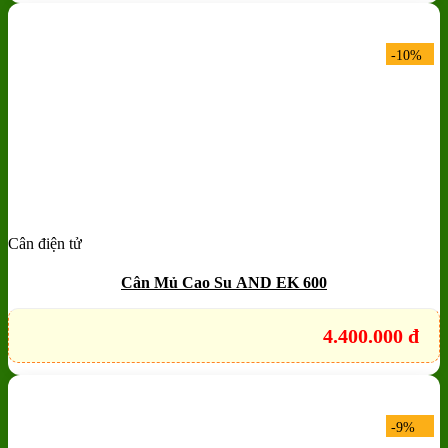
-10%
Cân điện tử
Add to wishlist
Quick View
Cân Mủ Cao Su AND EK 600
4.400.000
đ
-9%