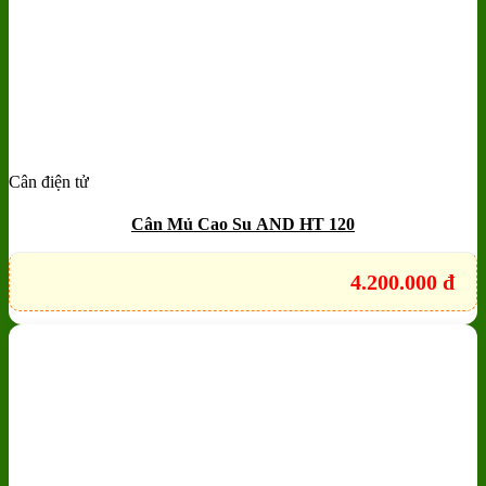
Cân điện tử
Add to wishlist
Quick View
Cân Mủ Cao Su AND HT 120
4.200.000
đ