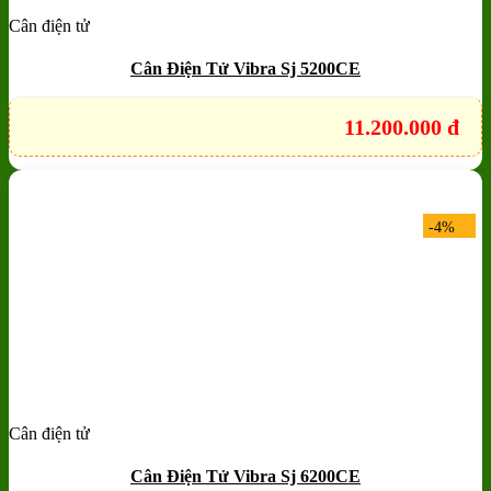
Cân điện tử
Add to wishlist
Quick View
Cân Điện Tử Vibra Sj 5200CE
11.200.000
đ
-4%
Cân điện tử
Add to wishlist
Quick View
Cân Điện Tử Vibra Sj 6200CE