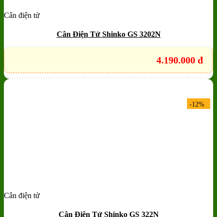
Cân điện tử
Add to wishlist
Quick View
Cân Điện Tử Shinko GS 3202N
4.190.000
đ
-12%
Cân điện tử
Add to wishlist
Quick View
Cân Điện Tử Shinko GS 322N