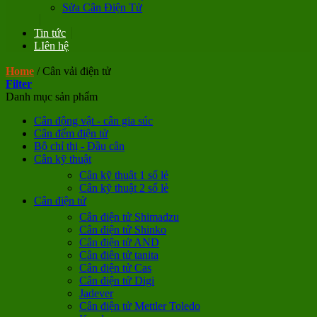
Sửa Cân Điện Tử
Tin tức
LIên hệ
Home
/
Cân vải điện tử
Filter
Danh mục sản phẩm
Cân động vật - cân gia súc
Cân đếm điện tử
Bộ chỉ thị - Đầu cân
Cân kỹ thuật
Cân kỹ thuật 1 số lẻ
Cân kỹ thuật 2 số lẻ
Cân điện tử
Cân điện tử Shimadzu
Cân điện tử Shinko
Cân điện tử AND
Cân điện tử tanita
Cân điện tử Cas
Cân điện tử Digi
Jadever
Cân điện tử Mettler Toledo