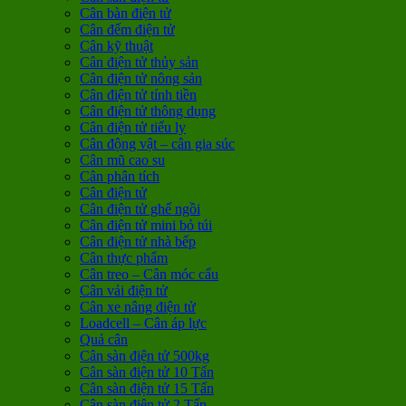
Cân bàn điện tử
Cân đếm điện tử
Cân kỹ thuật
Cân điện tử thủy sản
Cân điện tử nông sản
Cân điện tử tính tiền
Cân điện tử thông dụng
Cân điện tử tiểu ly
Cân động vật – cân gia súc
Cân mũ cao su
Cân phân tích
Cân điện tử
Cân điện tử ghế ngồi
Cân điện tử mini bỏ túi
Cân điện tử nhà bếp
Cân thực phẩm
Cân treo – Cân móc cẩu
Cân vải điện tử
Cân xe nâng điện tử
Loadcell – Cân áp lực
Quả cân
Cân sàn điện tử 500kg
Cân sàn điện tử 10 Tấn
Cân sàn điện tử 15 Tấn
Cân sàn điện tử 2 Tấn