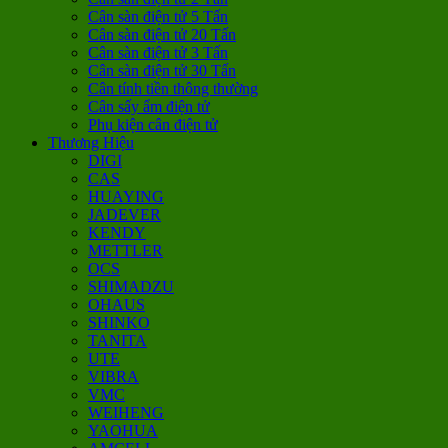
Cân sàn điện tử 5 Tấn
Cân sàn điện tử 20 Tấn
Cân sàn điện tử 3 Tấn
Cân sàn điện tử 30 Tấn
Cân tính tiền thông thường
Cân sấy ẩm điện tử
Phụ kiện cân điện tử
Thương Hiệu
DIGI
CAS
HUAYING
JADEVER
KENDY
METTLER
OCS
SHIMADZU
OHAUS
SHINKO
TANITA
UTE
VIBRA
VMC
WEIHENG
YAOHUA