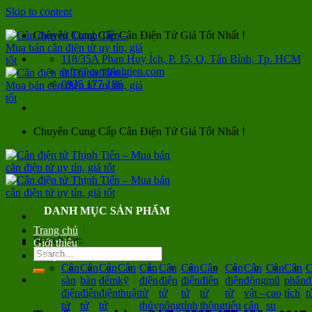
Skip to content
Chuyên Cung Cấp Cân Điện Tử Giá Tốt Nhất !
118/35A Phan Huy Ích, P. 15, Q. Tân Bình, Tp. HCM
info@canthinhtien.com
0935 177 186
Chuyên Cung Cấp Cân Điện Tử Giá Tốt Nhất !
DANH MỤC SẢN PHẨM
Trang chủ
Search for:
Giới thiệu
Sản phẩm
Cân
Cân
Cân
Cân
Cân
Cân
Cân
Cân
Cân
Cân
Cân
Cân
C
sàn
bàn
đếm
kỹ
điện
điện
điện
điện
điện
động
mũ
phân
đ
điện
điện
điện
thuật
tử
tử
tử
tử
tử
vật –
cao
tích
t
tử
tử
tử
thủy
nông
tính
thông
tiểu
cân
su