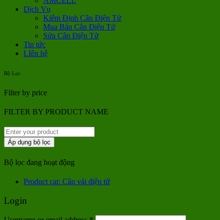
AMCELL
Dịch Vụ
Kiểm Định Cân Điện Tử
Mua Bán Cân Điện Tử
Sửa Cân Điện Tử
Tin tức
LIên hệ
Bộ Lọc
Filter by price
FILTER BY PRODUCT NAME
Áp dụng bộ lọc
Bộ lọc đang hoạt động
Product cat: Cân vải điện tử
Login
Username or email address
*