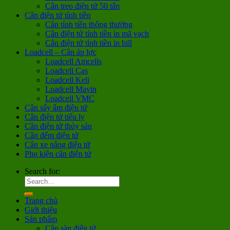
Cân treo điện tử 50 tấn
Cân điện tử tính tiền
Cân tính tiền thông thường
Cân điện tử tính tiền in mã vạch
Cân điện tử tính tiền in bill
Loadcell – Cân áp lực
Loadcell Amcells
Loadcell Cas
Loadcell Keli
Loadcell Mavin
Loadcell VMC
Cân sấy ẩm điện tử
Cân điện tử tiểu ly
Cân điện tử thủy sản
Cân đếm điện tử
Cân xe nâng điện tử
Phụ kiện cân điện tử
Search for:
Trang chủ
Giới thiệu
Sản phẩm
Cân sàn điện tử