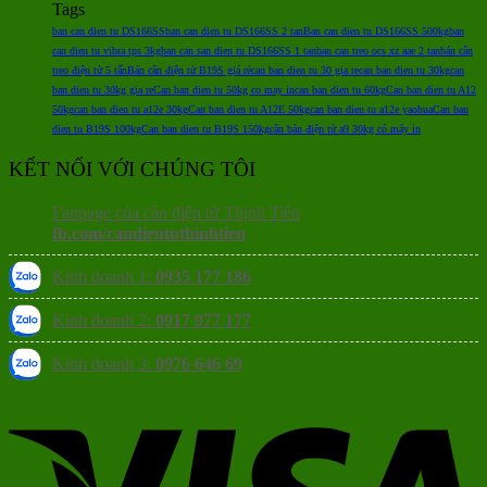
Tags
ban can dien tu DS166SS
ban can dien tu DS166SS 2 tan
Ban can dien tu DS166SS 500kg
ban
can dien tu vibra tps 3kg
ban can san dien tu DS166SS 1 tan
ban can treo ocs xz aae 2 tan
bán cân
treo điện tử 5 tấn
Bán cân điện tử B19S giá rẻ
can ban dien tu 30 gia re
can ban dien tu 30kg
can
ban dien tu 30kg gia re
Can ban dien tu 50kg co may in
can ban dien tu 60kg
Can ban dien tu A12
50kg
can ban dien tu a12e 30kg
Can ban dien tu A12E 50kg
can ban dien tu a12e yaohua
Can ban
dien tu B19S 100kg
Can ban dien tu B19S 150kg
cân bàn điện tử a9 30kg có máy in
KẾT NỐI VỚI CHÚNG TÔI
Fanpage của cân điện tử Thịnh Tiến
fb.com/candientuthinhtien
Kinh doanh 1:
0935 177 186
Kinh doanh 2:
0917 977 177
Kinh doanh 3:
0976 646 69