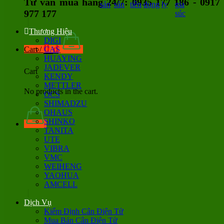
Tư vấn mua hàng 24/7: 0935 177 186 - 0917
sản
sản
tiền
dụng
ly
gia
977 177
súc
Thương Hiệu
DIGI
0
đ
Cart /
CAS
HUAYING
JADEVER
Cart
KENDY
METTLER
No products in the cart.
OCS
SHIMADZU
OHAUS
SHINKO
TANITA
UTE
VIBRA
VMC
WEIHENG
YAOHUA
AMCELL
Dịch Vụ
Kiểm Định Cân Điện Tử
Mua Bán Cân Điện Tử