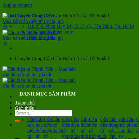
Skip to content
Chuyên Cung Cấp Cân Điện Tử Giá Tốt Nhất !
118/35A Phan Huy Ích, P. 15, Q. Tân Bình, Tp. HCM
info@canthinhtien.com
0935 177 186
Chuyên Cung Cấp Cân Điện Tử Giá Tốt Nhất !
DANH MỤC SẢN PHẨM
Trang chủ
Search for:
Giới thiệu
Sản phẩm
Cân
Cân
Cân
Cân
Cân
Cân
Cân
Cân
Cân
Cân
Cân
Cân
C
sàn
bàn
đếm
kỹ
điện
điện
điện
điện
điện
động
mũ
phân
đ
điện
điện
điện
thuật
tử
tử
tử
tử
tử
vật –
cao
tích
t
tử
tử
tử
thủy
nông
tính
thông
tiểu
cân
su