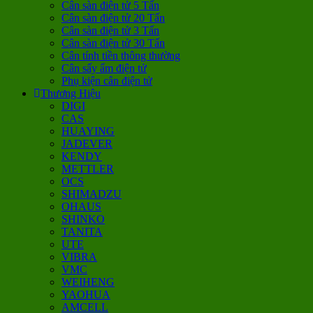
Cân sàn điện tử 5 Tấn
Cân sàn điện tử 20 Tấn
Cân sàn điện tử 3 Tấn
Cân sàn điện tử 30 Tấn
Cân tính tiền thông thường
Cân sấy ẩm điện tử
Phụ kiện cân điện tử
Thương Hiệu
DIGI
CAS
HUAYING
JADEVER
KENDY
METTLER
OCS
SHIMADZU
OHAUS
SHINKO
TANITA
UTE
VIBRA
VMC
WEIHENG
YAOHUA
AMCELL