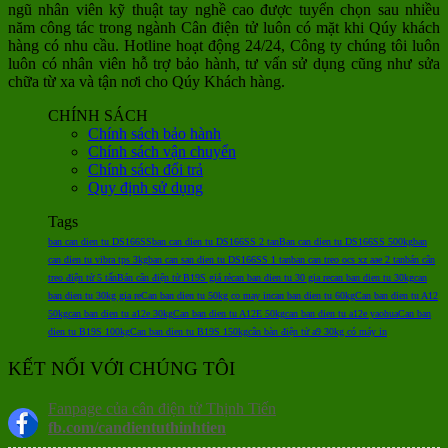
ngũ nhân viên kỹ thuật tay nghề cao được tuyển chọn sau nhiều
năm công tác trong ngành Cân điện tử luôn có mặt khi Qúy khách
hàng có nhu cầu. Hotline hoạt động 24/24, Công ty chúng tôi luôn
luôn có nhân viên hỗ trợ bảo hành, tư vấn sử dụng cũng như sửa
chữa từ xa và tận nơi cho Qúy Khách hàng.
CHÍNH SÁCH
Chính sách bảo hành
Chính sách vận chuyển
Chính sách đổi trả
Quy định sử dụng
Tags
ban can dien tu DS166SS
ban can dien tu DS166SS 2 tan
Ban can dien tu DS166SS 500kg
ban
can dien tu vibra tps 3kg
ban can san dien tu DS166SS 1 tan
ban can treo ocs xz aae 2 tan
bán cân
treo điện tử 5 tấn
Bán cân điện tử B19S giá rẻ
can ban dien tu 30 gia re
can ban dien tu 30kg
can
ban dien tu 30kg gia re
Can ban dien tu 50kg co may in
can ban dien tu 60kg
Can ban dien tu A12
50kg
can ban dien tu a12e 30kg
Can ban dien tu A12E 50kg
can ban dien tu a12e yaohua
Can ban
dien tu B19S 100kg
Can ban dien tu B19S 150kg
cân bàn điện tử a9 30kg có máy in
KẾT NỐI VỚI CHÚNG TÔI
Fanpage của cân điện tử Thịnh Tiến
fb.com/candientuthinhtien