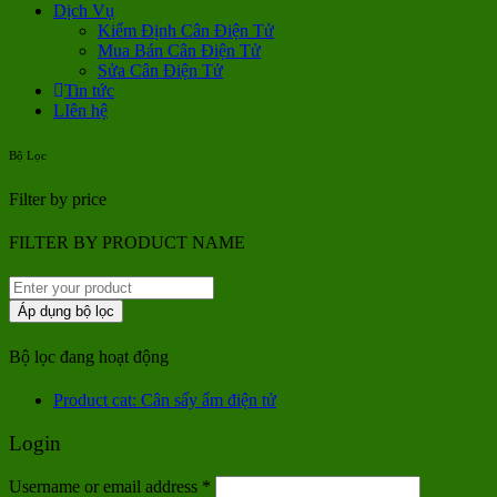
Dịch Vụ
Kiểm Định Cân Điện Tử
Mua Bán Cân Điện Tử
Sửa Cân Điện Tử
Tin tức
LIên hệ
Bộ Lọc
Filter by price
FILTER BY PRODUCT NAME
Áp dụng bộ lọc
Bộ lọc đang hoạt động
Product cat: Cân sấy ẩm điện tử
Login
Username or email address
*