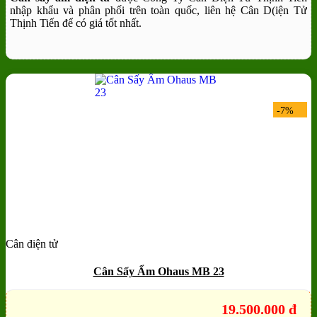
nhập khẩu và phân phối trên toàn quốc, liên hệ Cân D(iện Tử
Thịnh Tiến để có giá tốt nhất.
-7%
Cân điện tử
Add to wishlist
Quick View
Cân Sấy Ẩm Ohaus MB 23
19.500.000
đ