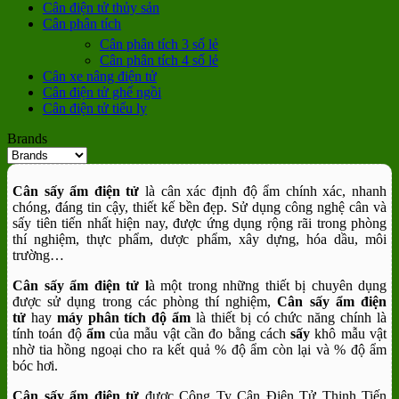
Cân điện tử thủy sản
Cân phân tích
Cân phân tích 3 số lẻ
Cân phân tích 4 số lẻ
Cân xe nâng điện tử
Cân điện tử ghế ngồi
Cân điện tử tiểu ly
Brands
Cân sấy ẩm điện tử
là cân xác định độ ẩm chính xác, nhanh
chóng, đáng tin cậy, thiết kế bền đẹp. Sử dụng công nghệ cân và
sấy tiên tiến nhất hiện nay, được ứng dụng rộng rãi trong phòng
thí nghiệm, thực phẩm, dược phẩm, xây dựng, hóa dầu, môi
trường…
Cân sấy ẩm điện tử l
à một trong những thiết bị chuyên dụng
được sử dụng trong các phòng thí nghiệm,
Cân sấy ẩm điện
tử
hay
máy phân tích độ ẩm
là thiết bị có chức năng chính là
tính toán độ
ẩm
của mẫu vật cần đo bằng cách
sấy
khô mẫu vật
nhờ tia hồng ngoại cho ra kết quả % độ ẩm còn lại và % độ ẩm
bóc hơi.
Cân sấy ẩm điện tử
được Công Ty Cân Điện Tử Thịnh Tiến