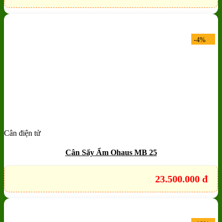
-4%
Cân điện tử
Add to wishlist
Quick View
Cân Sấy Ẩm Ohaus MB 25
23.500.000
đ