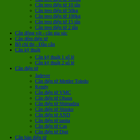
Cân treo điện tử 10 tấn
Cân treo điện tử 50kg
Cân treo điện tử 100kg
Cân treo điện tử 15 tấn
Cân treo điện tử 2 tấn
Cân động vật - cân gia súc
Cân đếm điện tử
Bộ chỉ thị - Đầu cân
Cân kỹ thuật
Cân kỹ thuật 1 số lẻ
Cân kỹ thuật 2 số lẻ
Cân điện tử
Jadever
Cân điện tử Mettler Toledo
Kendy
Cân điện tử VMC
Cân điện tử Ohaus
Cân điện tử Shimadzu
Cân điện tử Shinko
Cân điện tử AND
Cân điện tử tanita
Cân điện tử Cas
Cân điện tử Digi
Cân bàn điện tử