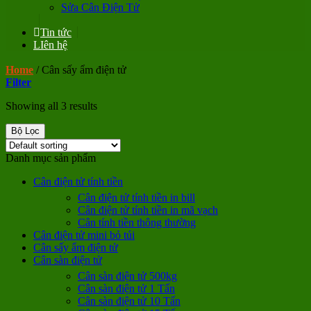
Sửa Cân Điện Tử
Tin tức
LIên hệ
Home
/
Cân sấy ẩm điện tử
Filter
Showing all 3 results
Bộ Lọc
Danh mục sản phẩm
Cân điện tử tính tiền
Cân điện tử tính tiền in bill
Cân điện tử tính tiền in mã vạch
Cân tính tiền thông thường
Cân điện tử mini bỏ túi
Cân sấy ẩm điện tử
Cân sàn điện tử
Cân sàn điện tử 500kg
Cân sàn điện tử 1 Tấn
Cân sàn điện tử 10 Tấn