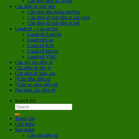
Cân treo điện tử 50 tấn
Cân điện tử tính tiền
Cân tính tiền thông thường
Cân điện tử tính tiền in mã vạch
Cân điện tử tính tiền in bill
Loadcell – Cân áp lực
Loadcell Amcells
Loadcell Cas
Loadcell Keli
Loadcell Mavin
Loadcell VMC
Cân sấy ẩm điện tử
Cân điện tử tiểu ly
Cân điện tử thủy sản
Cân đếm điện tử
Cân xe nâng điện tử
Phụ kiện cân điện tử
Search for:
Trang chủ
Giới thiệu
Sản phẩm
Cân sàn điện tử