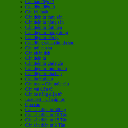
Cân bàn điện tử
Cân đếm điện tử
Cân kỹ thuật
Cân điện tử thủy sản
Cân điện tử nông sản
Cân điện tử tính tiền
Cân điện tử thông dụng
Cân điện tử tiểu ly
Cân động vật – cân gia súc
Cân mũ cao su
Cân phân tích
Cân điện tử
Cân điện tử ghế ngồi
Cân điện tử mini bỏ túi
Cân điện tử nhà bếp
Cân thực phẩm
Cân treo – Cân móc cẩu
Cân vải điện tử
Cân xe nâng điện tử
Loadcell – Cân áp lực
Quả cân
Cân sàn điện tử 500kg
Cân sàn điện tử 10 Tấn
Cân sàn điện tử 15 Tấn
Cân sàn điện tử 2 Tấn