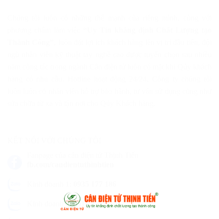
Chúng tôi luôn có những thế mạnh của riêng mình, cùng với
phương châm làm việc
“Uy Tín khẳng định Chất Lượng tạo
Thành Công”
, luôn đặt lợi ích khách hàng lên vị trí đầu tiên, đội
ngũ nhân viên kỹ thuật tay nghề cao được tuyển chọn sau nhiều
năm công tác trong ngành Cân điện tử luôn có mặt khi Qúy khách
hàng có nhu cầu. Hotline hoạt động 24/24, Công ty chúng tôi
luôn luôn có nhân viên hỗ trợ bảo hành, tư vấn sử dụng cũng như
sửa chữa từ xa và tận nơi cho Qúy Khách hàng.
KẾT NỐI VỚI CHÚNG TÔI
Fanpage của cân điện tử Thịnh Tiến
fb.com/candientuthinhtien
Kinh doanh 1:
0935 177 186
Kinh doanh 2:
0917 977 177