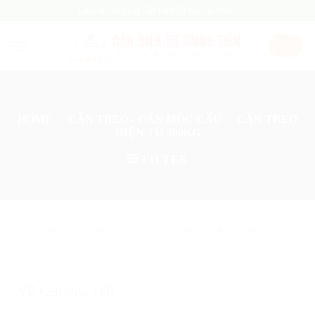
Skip
Chuyên Cung Cấp Cân Điện Tử Giá Tốt Nhất !
to
content
HOME
/
CÂN TREO - CÂN MÓC CẨU
/
CÂN TREO
ĐIỆN TỬ 300KG
FILTER
No products were found matching your selection.
VỀ CHÚNG TÔI