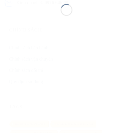
Kinh doanh 3:
0976 646 69
CHÍNH SÁCH
Chính sách bảo hành
Chính sách vận chuyển
Chính sách đổi trả
Quy định sử dụng
TAGS
ban can dien tu DS166SS
ban can dien tu DS166SS 2 tan