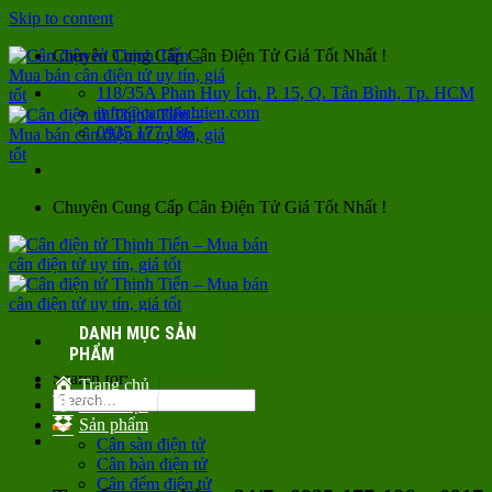
Skip to content
Chuyên Cung Cấp Cân Điện Tử Giá Tốt Nhất !
118/35A Phan Huy Ích, P. 15, Q. Tân Bình, Tp. HCM
info@canthinhtien.com
0935 177 186
Chuyên Cung Cấp Cân Điện Tử Giá Tốt Nhất !
DANH MỤC SẢN
PHẨM
Search for:
Trang chủ
Giới thiệu
Sản phẩm
Cân sàn điện tử
Cân bàn điện tử
Cân đếm điện tử