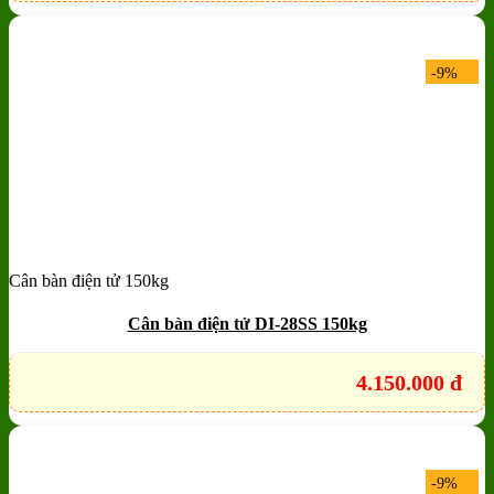
-9%
Cân bàn điện tử 150kg
Add to wishlist
Quick View
Cân bàn điện tử DI-28SS 150kg
4.150.000
đ
-9%