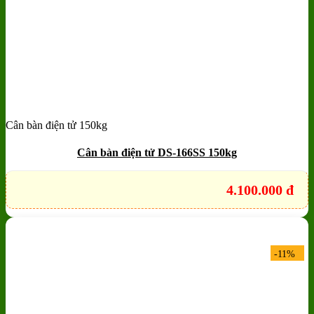
Cân bàn điện tử 150kg
Add to wishlist
Quick View
Cân bàn điện tử DS-166SS 150kg
4.100.000
đ
-11%