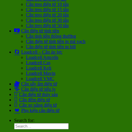
Cân treo điện tử 10 tấn
Cân treo điện tử 15 tấn
Cân treo điện tử 20 tấn
Cân treo điện tử 30 tấn
Cân treo điện tử 50 tấn
Cân điện tử tính tiền
Cân tính tiền thông thường
Cân điện tử tính tiền in mã vạch
Cân điện tử tính tiền in bill
Loadcell – Cân áp lực
Loadcell Amcells
Loadcell Cas
Loadcell Keli
Loadcell Mavin
Loadcell VMC
Cân sấy ẩm điện tử
Cân điện tử tiểu ly
Cân điện tử thủy sản
Cân đếm điện tử
Cân xe nâng điện tử
Phụ kiện cân điện tử
Search for: