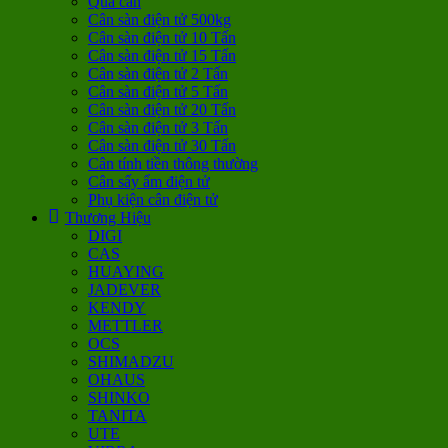
Quả cân
Cân sàn điện tử 500kg
Cân sàn điện tử 10 Tấn
Cân sàn điện tử 15 Tấn
Cân sàn điện tử 2 Tấn
Cân sàn điện tử 5 Tấn
Cân sàn điện tử 20 Tấn
Cân sàn điện tử 3 Tấn
Cân sàn điện tử 30 Tấn
Cân tính tiền thông thường
Cân sấy ẩm điện tử
Phụ kiện cân điện tử
Thương Hiệu
DIGI
CAS
HUAYING
JADEVER
KENDY
METTLER
OCS
SHIMADZU
OHAUS
SHINKO
TANITA
UTE