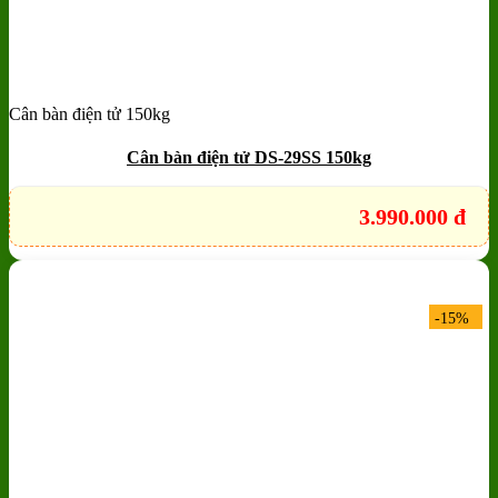
Cân bàn điện tử 150kg
Add to wishlist
Quick View
Cân bàn điện tử DS-29SS 150kg
3.990.000
đ
-15%