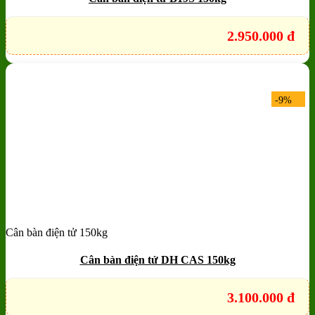
2.950.000
đ
-9%
Cân bàn điện tử 150kg
Add to wishlist
Quick View
Cân bàn điện tử DH CAS 150kg
3.100.000
đ