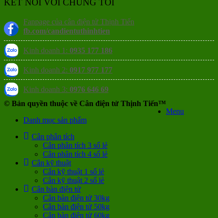
KẾT NỐI VỚI CHÚNG TÔI
Fanpage của cân điện tử Thịnh Tiến
fb.com/candientuthinhtien
Kinh doanh 1:
0935 177 186
Kinh doanh 2:
0917 977 177
Kinh doanh 3:
0976 646 69
© Bản quyền thuộc về Cân điện tử Thịnh Tiến™
Menu
Danh mục sản phẩm
Cân phân tích
Cân phân tích 3 số lẻ
Cân phân tích 4 số lẻ
Cân kỹ thuật
Cân kỹ thuật 1 số lẻ
Cân kỹ thuật 2 số lẻ
Cân bàn điện tử
Cân bàn điện tử 30kg
Cân bàn điện tử 50kg
Cân bàn điện tử 60kg