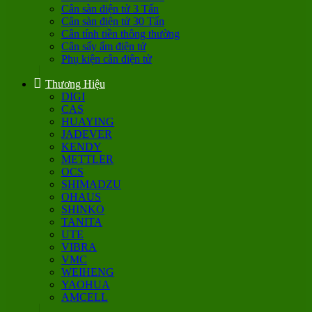
Cân sàn điện tử 3 Tấn
Cân sàn điện tử 30 Tấn
Cân tính tiền thông thường
Cân sấy ẩm điện tử
Phụ kiện cân điện tử
Thương Hiệu
DIGI
CAS
HUAYING
JADEVER
KENDY
METTLER
OCS
SHIMADZU
OHAUS
SHINKO
TANITA
UTE
VIBRA
VMC
WEIHENG
YAOHUA
AMCELL