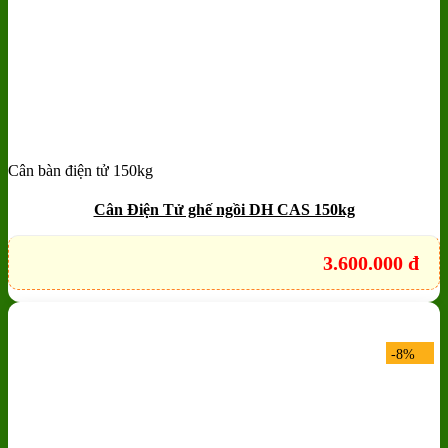
Cân bàn điện tử 150kg
Add to wishlist
Quick View
Cân Điện Tử ghế ngồi DH CAS 150kg
3.600.000
đ
-8%