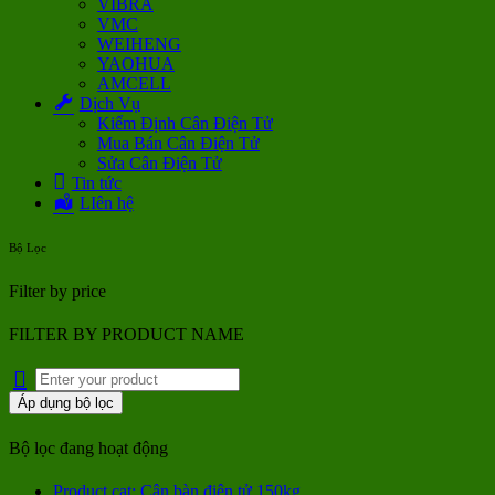
VIBRA
VMC
WEIHENG
YAOHUA
AMCELL
Dịch Vụ
Kiểm Định Cân Điện Tử
Mua Bán Cân Điện Tử
Sửa Cân Điện Tử
Tin tức
LIên hệ
Bộ Lọc
Filter by price
FILTER BY PRODUCT NAME
Áp dụng bộ lọc
Bộ lọc đang hoạt động
Product cat: Cân bàn điện tử 150kg