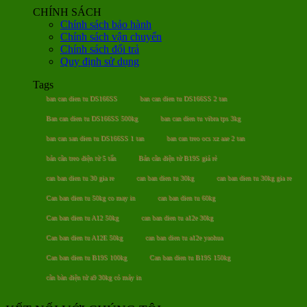
CHÍNH SÁCH
Chính sách bảo hành
Chính sách vận chuyển
Chính sách đổi trả
Quy định sử dụng
Tags
ban can dien tu DS166SS
ban can dien tu DS166SS 2 tan
Ban can dien tu DS166SS 500kg
ban can dien tu vibra tps 3kg
ban can san dien tu DS166SS 1 tan
ban can treo ocs xz aae 2 tan
bán cân treo điện tử 5 tấn
Bán cân điện tử B19S giá rẻ
can ban dien tu 30 gia re
can ban dien tu 30kg
can ban dien tu 30kg gia re
Can ban dien tu 50kg co may in
can ban dien tu 60kg
Can ban dien tu A12 50kg
can ban dien tu a12e 30kg
Can ban dien tu A12E 50kg
can ban dien tu a12e yaohua
Can ban dien tu B19S 100kg
Can ban dien tu B19S 150kg
cân bàn điện tử a9 30kg có máy in