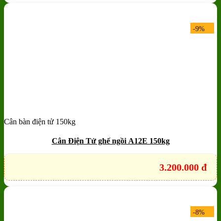
-9%
Cân bàn điện tử 150kg
Add to wishlist
Quick View
Cân Điện Tử ghế ngồi A12E 150kg
3.200.000
đ
-8%