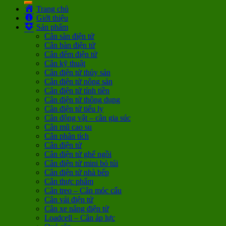
Trang chủ
Giới thiệu
Sản phẩm
Cân sàn điện tử
Cân bàn điện tử
Cân đếm điện tử
Cân kỹ thuật
Cân điện tử thủy sản
Cân điện tử nông sản
Cân điện tử tính tiền
Cân điện tử thông dụng
Cân điện tử tiểu ly
Cân động vật – cân gia súc
Cân mũ cao su
Cân phân tích
Cân điện tử
Cân điện tử ghế ngồi
Cân điện tử mini bỏ túi
Cân điện tử nhà bếp
Cân thực phẩm
Cân treo – Cân móc cẩu
Cân vải điện tử
Cân xe nâng điện tử
Loadcell – Cân áp lực