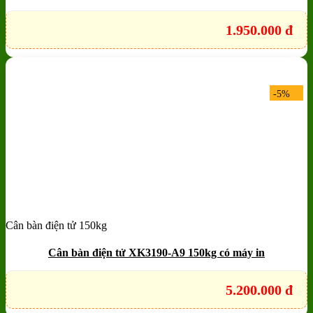
1.950.000
đ
-5%
Cân bàn điện tử 150kg
Add to wishlist
Quick View
Cân bàn điện tử XK3190-A9 150kg có máy in
5.200.000
đ