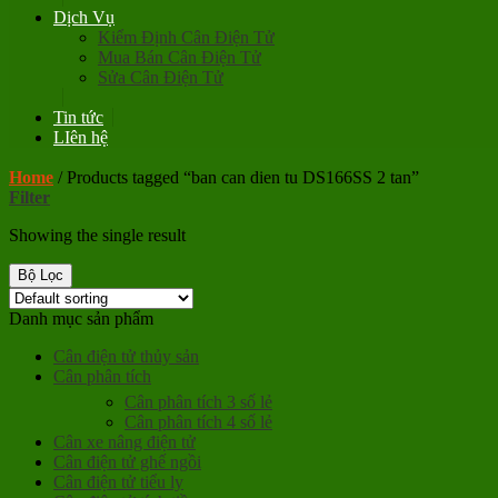
Dịch Vụ
Kiểm Định Cân Điện Tử
Mua Bán Cân Điện Tử
Sửa Cân Điện Tử
Tin tức
LIên hệ
Home
/
Products tagged “ban can dien tu DS166SS 2 tan”
Filter
Showing the single result
Bộ Lọc
Danh mục sản phẩm
Cân điện tử thủy sản
Cân phân tích
Cân phân tích 3 số lẻ
Cân phân tích 4 số lẻ
Cân xe nâng điện tử
Cân điện tử ghế ngồi
Cân điện tử tiểu ly