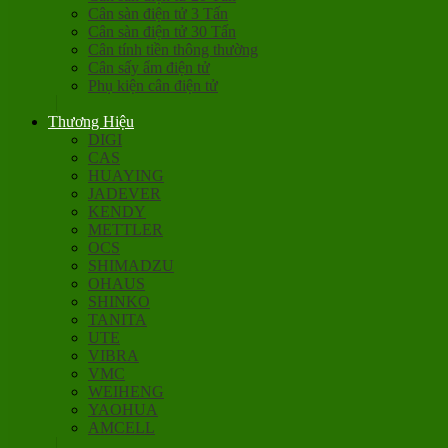
Cân sàn điện tử 3 Tấn
Cân sàn điện tử 30 Tấn
Cân tính tiền thông thường
Cân sấy ẩm điện tử
Phụ kiện cân điện tử
Thương Hiệu
DIGI
CAS
HUAYING
JADEVER
KENDY
METTLER
OCS
SHIMADZU
OHAUS
SHINKO
TANITA
UTE
VIBRA
VMC
WEIHENG
YAOHUA
AMCELL