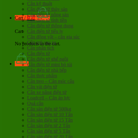
Cân kỹ thuật
Cân điện tử thủy sản
Cân điện tử nông sản
0
đ
Cart /
Cân điện tử tính tiền
Cân điện tử thông dụng
Cân điện tử tiểu ly
Cart
Cân động vật – cân gia súc
Cân mũ cao su
No products in the cart.
Cân phân tích
Cân điện tử
Cân điện tử ghế ngồi
Cân điện tử mini bỏ túi
Cân điện tử nhà bếp
Cân thực phẩm
Cân treo – Cân móc cẩu
Cân vải điện tử
Cân xe nâng điện tử
Loadcell – Cân áp lực
Quả cân
Cân sàn điện tử 500kg
Cân sàn điện tử 10 Tấn
Cân sàn điện tử 15 Tấn
Cân sàn điện tử 2 Tấn
Cân sàn điện tử 5 Tấn
Cân sàn điện tử 20 Tấn