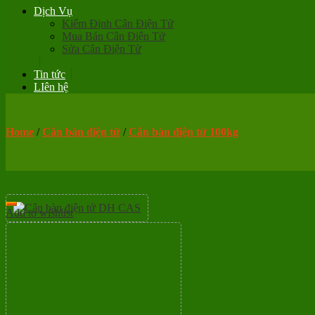
Dịch Vụ
Kiểm Định Cân Điện Tử
Mua Bán Cân Điện Tử
Sửa Cân Điện Tử
Tin tức
LIên hệ
Home
/
Cân bàn điện tử
/
Cân bàn điện tử 100kg
Add to wishlist