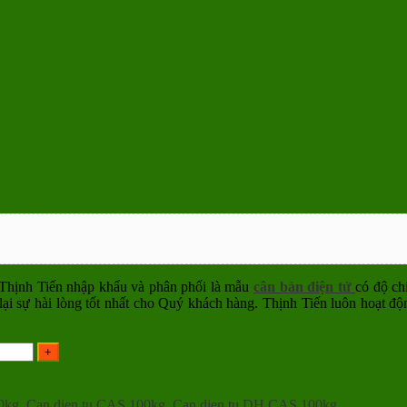
ịnh Tiến nhập khẩu và phân phối là mẫu
cân bàn điện tử
có độ ch
ại sự hài lòng tốt nhất cho Quý khách hàng. Thịnh Tiến luôn hoạt đ
0kg
,
Can dien tu CAS 100kg
,
Can dien tu DH CAS 100kg