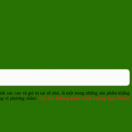
ính xác cao và giá trị sai số nhỏ, là một trong những sản phẩm khẳng
ộng vì phương châm:
“Uy Tín Khẳng Định Chất Lượng Tạo Thành