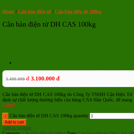
Home
/
Cân bàn điện tử
/
Cân bàn điện tử 100kg
Cân bàn điện tử DH CAS 100kg
đ
3.100.000
đ
3.400.000
Cân bàn điện tử DH CAS 100kg do Công Ty TNHH Cân Điện Tử Th
định sự chất lượng thương hiệu của hãng CAS Hàn Quốc, để mang l
Công”
Cân bàn điện tử DH CAS 100kg quantity
Add to cart
Add to wishlist
Category:
Cân bàn điện tử 100kg
Tags:
Can ban dien tu DH CAS 10