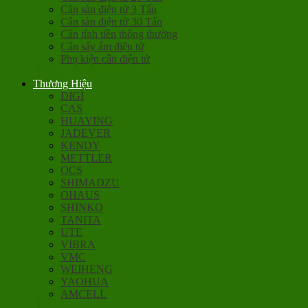
Cân sàn điện tử 3 Tấn
Cân sàn điện tử 30 Tấn
Cân tính tiền thông thường
Cân sấy ẩm điện tử
Phụ kiện cân điện tử
Thương Hiệu
DIGI
CAS
HUAYING
JADEVER
KENDY
METTLER
OCS
SHIMADZU
OHAUS
SHINKO
TANITA
UTE
VIBRA
VMC
WEIHENG
YAOHUA
AMCELL