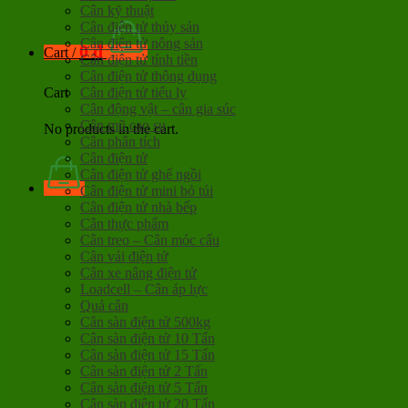
Cân kỹ thuật
Cân điện tử thủy sản
Cân điện tử nông sản
0
đ
Cart /
Cân điện tử tính tiền
Cân điện tử thông dụng
Cân điện tử tiểu ly
Cart
Cân động vật – cân gia súc
Cân mũ cao su
No products in the cart.
Cân phân tích
Cân điện tử
Cân điện tử ghế ngồi
Cân điện tử mini bỏ túi
Cân điện tử nhà bếp
Cân thực phẩm
Cân treo – Cân móc cẩu
Cân vải điện tử
Cân xe nâng điện tử
Loadcell – Cân áp lực
Quả cân
Cân sàn điện tử 500kg
Cân sàn điện tử 10 Tấn
Cân sàn điện tử 15 Tấn
Cân sàn điện tử 2 Tấn
Cân sàn điện tử 5 Tấn
Cân sàn điện tử 20 Tấn