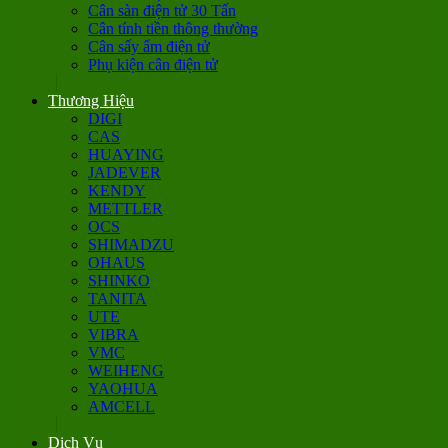
Cân sàn điện tử 30 Tấn
Cân tính tiền thông thường
Cân sấy ẩm điện tử
Phụ kiện cân điện tử
Thương Hiệu
DIGI
CAS
HUAYING
JADEVER
KENDY
METTLER
OCS
SHIMADZU
OHAUS
SHINKO
TANITA
UTE
VIBRA
VMC
WEIHENG
YAOHUA
AMCELL
Dịch Vụ