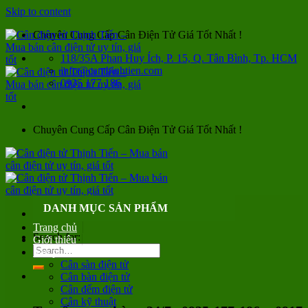
Skip to content
Chuyên Cung Cấp Cân Điện Tử Giá Tốt Nhất !
118/35A Phan Huy Ích, P. 15, Q. Tân Bình, Tp. HCM
info@canthinhtien.com
0935 177 186
Chuyên Cung Cấp Cân Điện Tử Giá Tốt Nhất !
DANH MỤC SẢN PHẨM
Trang chủ
Search for:
Giới thiệu
Sản phẩm
Cân sàn điện tử
Cân bàn điện tử
Cân đếm điện tử
Cân kỹ thuật