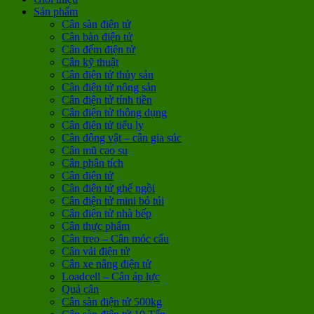
Sản phẩm
Cân sàn điện tử
Cân bàn điện tử
Cân đếm điện tử
Cân kỹ thuật
Cân điện tử thủy sản
Cân điện tử nông sản
Cân điện tử tính tiền
Cân điện tử thông dụng
Cân điện tử tiểu ly
Cân động vật – cân gia súc
Cân mũ cao su
Cân phân tích
Cân điện tử
Cân điện tử ghế ngồi
Cân điện tử mini bỏ túi
Cân điện tử nhà bếp
Cân thực phẩm
Cân treo – Cân móc cẩu
Cân vải điện tử
Cân xe nâng điện tử
Loadcell – Cân áp lực
Quả cân
Cân sàn điện tử 500kg