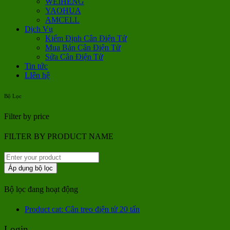
WEIHENG
YAOHUA
AMCELL
Dịch Vụ
Kiểm Định Cân Điện Tử
Mua Bán Cân Điện Tử
Sửa Cân Điện Tử
Tin tức
LIên hệ
Bộ Lọc
Filter by price
FILTER BY PRODUCT NAME
Áp dụng bộ lọc
Bộ lọc đang hoạt động
Product cat: Cân treo điện tử 20 tấn
Login