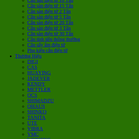
Cân sàn điện tử 10 Tấn
Cân sàn điện tử 15 Tấn
Cân sàn điện tử 2 Tấn
Cân sàn điện tử 5 Tấn
Cân sàn điện tử 20 Tấn
Cân sàn điện tử 3 Tấn
Cân sàn điện tử 30 Tấn
Cân tính tiền thông thường
Cân sấy ẩm điện tử
Phụ kiện cân điện tử
Thương Hiệu
DIGI
CAS
HUAYING
JADEVER
KENDY
METTLER
OCS
SHIMADZU
OHAUS
SHINKO
TANITA
UTE
VIBRA
VMC