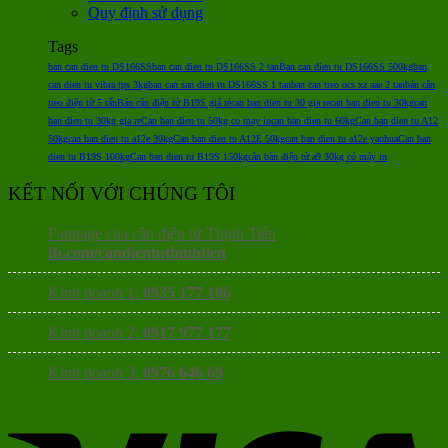
Quy định sử dụng
Tags
ban can dien tu DS166SS
ban can dien tu DS166SS 2 tan
Ban can dien tu DS166SS 500kg
ban
can dien tu vibra tps 3kg
ban can san dien tu DS166SS 1 tan
ban can treo ocs xz aae 2 tan
bán cân
treo điện tử 5 tấn
Bán cân điện tử B19S giá rẻ
can ban dien tu 30 gia re
can ban dien tu 30kg
can
ban dien tu 30kg gia re
Can ban dien tu 50kg co may in
can ban dien tu 60kg
Can ban dien tu A12
50kg
can ban dien tu a12e 30kg
Can ban dien tu A12E 50kg
can ban dien tu a12e yaohua
Can ban
dien tu B19S 100kg
Can ban dien tu B19S 150kg
cân bàn điện tử a9 30kg có máy in
KẾT NỐI VỚI CHÚNG TÔI
Fanpage của cân điện tử Thịnh Tiến
fb.com/candientuthinhtien
Kinh doanh 1:
0935 177 186
Kinh doanh 2:
0917 977 177
Kinh doanh 3:
0976 646 69