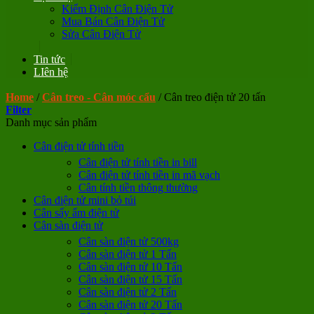
Kiểm Định Cân Điện Tử
Mua Bán Cân Điện Tử
Sửa Cân Điện Tử
Tin tức
LIên hệ
Home
/
Cân treo - Cân móc cẩu
/
Cân treo điện tử 20 tấn
Filter
Danh mục sản phẩm
Cân điện tử tính tiền
Cân điện tử tính tiền in bill
Cân điện tử tính tiền in mã vạch
Cân tính tiền thông thường
Cân điện tử mini bỏ túi
Cân sấy ẩm điện tử
Cân sàn điện tử
Cân sàn điện tử 500kg
Cân sàn điện tử 1 Tấn
Cân sàn điện tử 10 Tấn
Cân sàn điện tử 15 Tấn
Cân sàn điện tử 2 Tấn
Cân sàn điện tử 20 Tấn