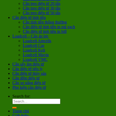
Cân treo điện tử 20 tấn
Cân treo điện tử 30 tấn
Cân treo điện tử 50 tấn
Cân điện tử tính tiền
Cân tính tiền thông thường
Cân điện tử tính tiền in mã vạch
Cân điện tử tính tiền in bill
Loadcell – Cân áp lực
Loadcell Amcells
Loadcell Cas
Loadcell Keli
Loadcell Mavin
Loadcell VMC
Cân sấy ẩm điện tử
Cân điện tử tiểu ly
Cân điện tử thủy sản
Cân đếm điện tử
Cân xe nâng điện tử
Phụ kiện cân điện tử
Search for:
Trang chủ
Giới thiệu