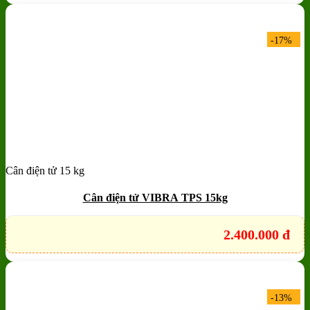
-17%
Cân điện tử 15 kg
Add to wishlist
Quick View
Cân điện tử VIBRA TPS 15kg
2.400.000
đ
-13%