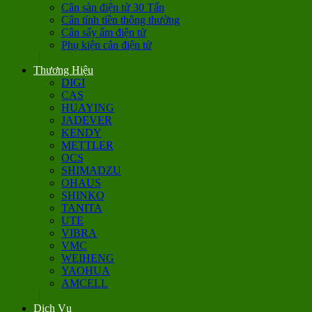
Cân sàn điện tử 30 Tấn
Cân tính tiền thông thường
Cân sấy ẩm điện tử
Phụ kiện cân điện tử
Thương Hiệu
DIGI
CAS
HUAYING
JADEVER
KENDY
METTLER
OCS
SHIMADZU
OHAUS
SHINKO
TANITA
UTE
VIBRA
VMC
WEIHENG
YAOHUA
AMCELL
Dịch Vụ