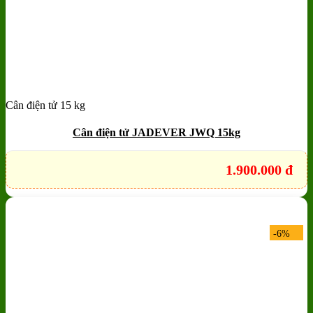
Cân điện tử 15 kg
Add to wishlist
Quick View
Cân điện tử JADEVER JWQ 15kg
1.900.000
đ
-6%