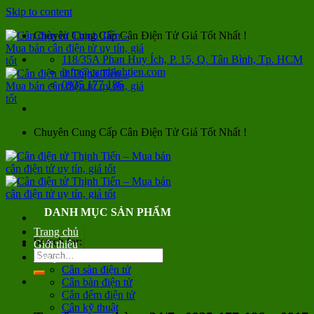
Skip to content
Chuyên Cung Cấp Cân Điện Tử Giá Tốt Nhất !
118/35A Phan Huy Ích, P. 15, Q. Tân Bình, Tp. HCM
info@canthinhtien.com
0935 177 186
Chuyên Cung Cấp Cân Điện Tử Giá Tốt Nhất !
DANH MỤC SẢN PHẨM
Trang chủ
Search for:
Giới thiệu
Sản phẩm
Cân sàn điện tử
Cân bàn điện tử
Cân đếm điện tử
Cân kỹ thuật