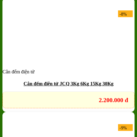
-8%
Cân đếm điện tử
Add to wishlist
Quick View
Cân đếm điện tử JCQ 3Kg 6Kg 15Kg 30Kg
2.200.000
đ
-9%