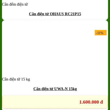
Cân đếm điện tử
Add to wishlist
Quick View
Cân điện tử OHAUS RC21P15
-11%
Cân điện tử 15 kg
Add to wishlist
Quick View
Cân điện tử UWA-N 15kg
1.600.000
đ