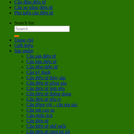
Cân đếm điện tử
Cân xe nâng điện tử
Phụ kiện cân điện tử
Search for:
Trang chủ
Giới thiệu
Sản phẩm
Cân sàn điện tử
Cân bàn điện tử
Cân đếm điện tử
Cân kỹ thuật
Cân điện tử thủy sản
Cân điện tử nông sản
Cân điện tử tính tiền
Cân điện tử thông dụng
Cân điện tử tiểu ly
Cân động vật – cân gia súc
Cân mũ cao su
Cân phân tích
Cân điện tử
Cân điện tử ghế ngồi
Cân điện tử mini bỏ túi