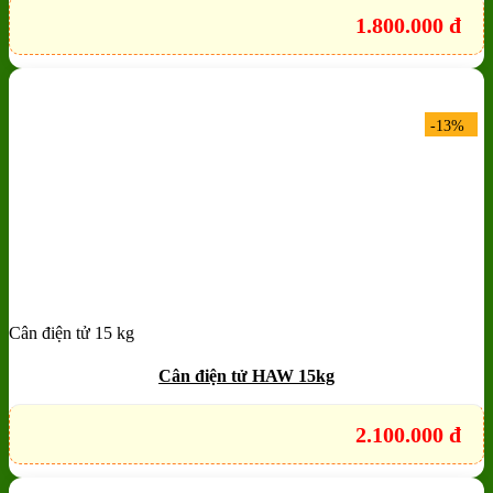
1.800.000
đ
-13%
Cân điện tử 15 kg
Add to wishlist
Quick View
Cân điện tử HAW 15kg
2.100.000
đ