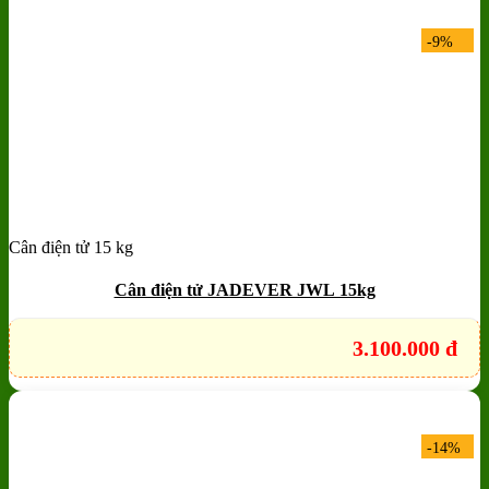
-9%
Cân điện tử 15 kg
Add to wishlist
Quick View
Cân điện tử JADEVER JWL 15kg
3.100.000
đ
-14%