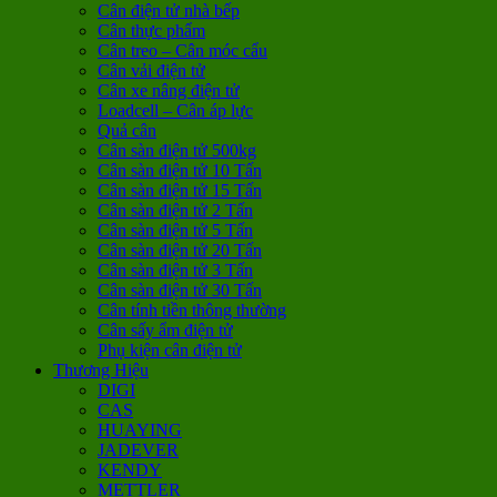
Cân điện tử nhà bếp
Cân thực phẩm
Cân treo – Cân móc cẩu
Cân vải điện tử
Cân xe nâng điện tử
Loadcell – Cân áp lực
Quả cân
Cân sàn điện tử 500kg
Cân sàn điện tử 10 Tấn
Cân sàn điện tử 15 Tấn
Cân sàn điện tử 2 Tấn
Cân sàn điện tử 5 Tấn
Cân sàn điện tử 20 Tấn
Cân sàn điện tử 3 Tấn
Cân sàn điện tử 30 Tấn
Cân tính tiền thông thường
Cân sấy ẩm điện tử
Phụ kiện cân điện tử
Thương Hiệu
DIGI
CAS
HUAYING
JADEVER
KENDY
METTLER