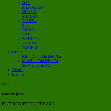
OCS
SHIMADZU
OHAUS
SHINKO
TANITA
UTE
VIBRA
VMC
WEIHENG
YAOHUA
AMCELL
Dịch Vụ
Kiểm Định Cân Điện Tử
Mua Bán Cân Điện Tử
Sửa Cân Điện Tử
Tin tức
LIên hệ
Bộ Lọc
Filter by price
FILTER BY PRODUCT NAME