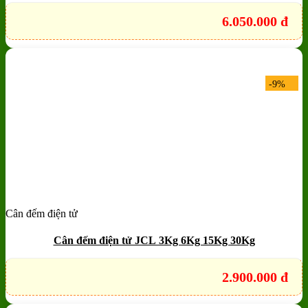
6.050.000
đ
-9%
Cân đếm điện tử
Add to wishlist
Quick View
Cân đếm điện tử JCL 3Kg 6Kg 15Kg 30Kg
2.900.000
đ