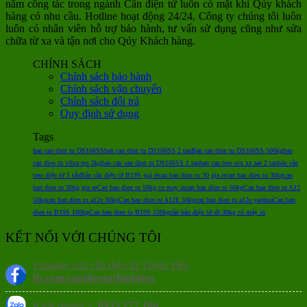
năm công tác trong ngành Cân điện tử luôn có mặt khi Qúy khách
hàng có nhu cầu. Hotline hoạt động 24/24, Công ty chúng tôi luôn
luôn có nhân viên hỗ trợ bảo hành, tư vấn sử dụng cũng như sửa
chữa từ xa và tận nơi cho Qúy Khách hàng.
CHÍNH SÁCH
Chính sách bảo hành
Chính sách vận chuyển
Chính sách đổi trả
Quy định sử dụng
Tags
ban can dien tu DS166SS
ban can dien tu DS166SS 2 tan
Ban can dien tu DS166SS 500kg
ban
can dien tu vibra tps 3kg
ban can san dien tu DS166SS 1 tan
ban can treo ocs xz aae 2 tan
bán cân
treo điện tử 5 tấn
Bán cân điện tử B19S giá rẻ
can ban dien tu 30 gia re
can ban dien tu 30kg
can
ban dien tu 30kg gia re
Can ban dien tu 50kg co may in
can ban dien tu 60kg
Can ban dien tu A12
50kg
can ban dien tu a12e 30kg
Can ban dien tu A12E 50kg
can ban dien tu a12e yaohua
Can ban
dien tu B19S 100kg
Can ban dien tu B19S 150kg
cân bàn điện tử a9 30kg có máy in
KẾT NỐI VỚI CHÚNG TÔI
Fanpage của cân điện tử Thịnh Tiến
fb.com/candientuthinhtien
Kinh doanh 1:
0935 177 186