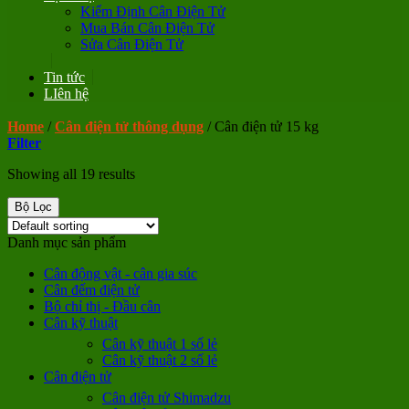
Kiểm Định Cân Điện Tử
Mua Bán Cân Điện Tử
Sửa Cân Điện Tử
Tin tức
LIên hệ
Home
/
Cân điện tử thông dụng
/
Cân điện tử 15 kg
Filter
Showing all 19 results
Bộ Lọc
Danh mục sản phẩm
Cân động vật - cân gia súc
Cân đếm điện tử
Bộ chỉ thị - Đầu cân
Cân kỹ thuật
Cân kỹ thuật 1 số lẻ
Cân kỹ thuật 2 số lẻ
Cân điện tử
Cân điện tử Shimadzu