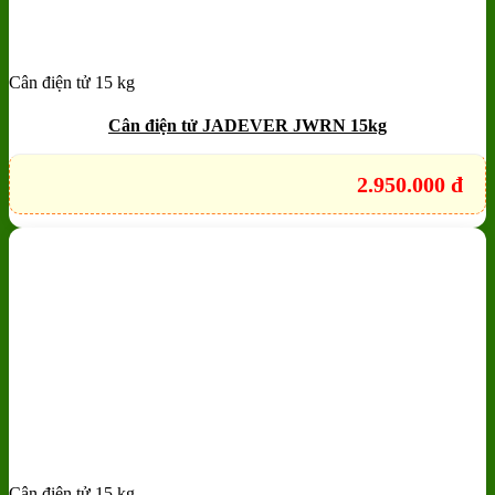
Cân điện tử 15 kg
Add to wishlist
Quick View
Cân điện tử JADEVER JWRN 15kg
2.950.000
đ
Cân điện tử 15 kg