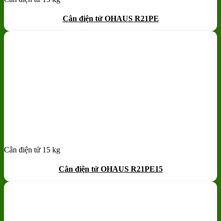
Add to wishlist
Quick View
Cân điện tử OHAUS R21PE
Cân điện tử 15 kg
Add to wishlist
Quick View
Cân điện tử OHAUS R21PE15