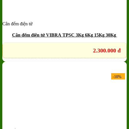
Cân đếm điện tử
Add to wishlist
Quick View
Cân đếm điện tử VIBRA TPSC 3Kg 6Kg 15Kg 30Kg
2.300.000
đ
-10%