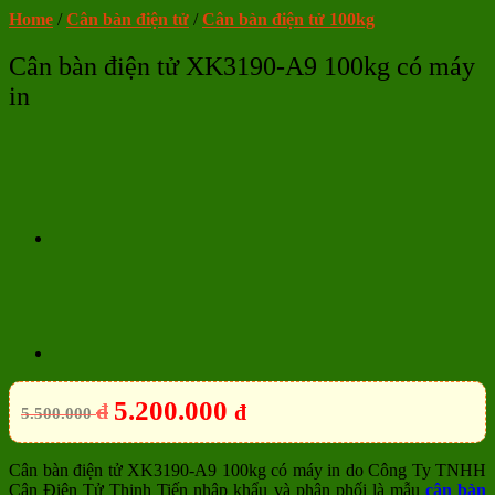
Home
/
Cân bàn điện tử
/
Cân bàn điện tử 100kg
Cân bàn điện tử XK3190-A9 100kg có máy
in
5.200.000
đ
đ
5.500.000
Cân bàn điện tử XK3190-A9 100kg có máy in do Công Ty TNHH
Cân Điện Tử Thịnh Tiến nhập khẩu và phân phối là mẫu
cân bàn