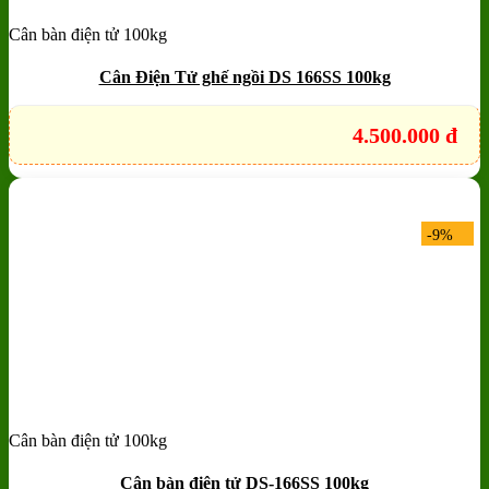
Cân bàn điện tử 100kg
Add to wishlist
Quick View
Cân Điện Tử ghế ngồi DS 166SS 100kg
4.500.000
đ
-9%
Cân bàn điện tử 100kg
Add to wishlist
Quick View
Cân bàn điện tử DS-166SS 100kg