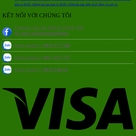
dien tu B19S 100kg
Can ban dien tu B19S 150kg
cân bàn điện tử a9 30kg có máy in
KẾT NỐI VỚI CHÚNG TÔI
Fanpage của cân điện tử Thịnh Tiến
fb.com/candientuthinhtien
Kinh doanh 1:
0935 177 186
Kinh doanh 2:
0917 977 177
Kinh doanh 3:
0976 646 69