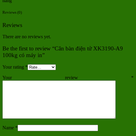
hàng
Reviews (0)
Reviews
There are no reviews yet.
Be the first to review “Cân bàn điện tử XK3190-A9
100kg có máy in”
Your rating
*
Your review
*
Name
*