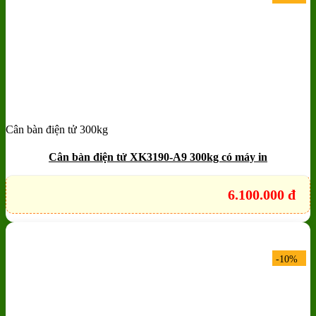
Cân bàn điện tử 300kg
Add to wishlist
Quick View
Cân bàn điện tử XK3190-A9 300kg có máy in
6.100.000
đ
-10%