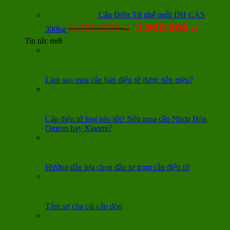
Cân Điện Tử ghế ngồi DH CAS
4.300.000
3.900.000
đ
đ
300kg
Tin tức mới
Làm sao mua cân bàn điện tử được tiền triệu?
Cân điện tử loại nào tốt? Nên mua cân Nhơn Hòa,
Omron hay Xiaomi?
Hướng dẫn lựa chọn đầu tư trạm cân điện tử
Tâm sự của cái cân đòn