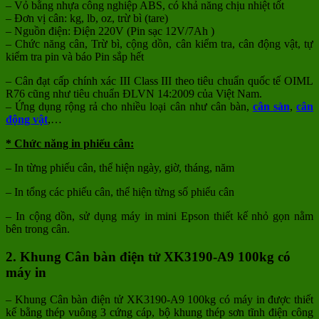
– Vỏ bằng nhựa công nghiệp ABS, có khả năng chịu nhiệt tốt
– Đơn vị cân: kg, lb, oz, trừ bì (tare)
– Nguồn điện: Điện 220V (Pin sạc 12V/7Ah )
– Chức năng cân, Trừ bì, cộng dồn, cân kiểm tra, cân động vật, tự
kiểm tra pin và báo Pin sắp hết
– Cân đạt cấp chính xác III Class III theo tiêu chuẩn quốc tế OIML
R76 cũng như tiêu chuẩn ĐLVN 14:2009 của Việt Nam.
– Ứng dụng rộng rả cho nhiều loại cân như cân bàn,
cân sàn
,
cân
động vật
,…
* Chức năng in phiếu cân:
– In từng phiếu cân, thể hiện ngày, giờ, tháng, năm
– In tổng các phiếu cân, thể hiện từng số phiếu cân
– In cộng dồn, sử dụng máy in mini Epson thiết kế nhỏ gọn nằm
bên trong cân.
2. Khung Cân bàn điện tử XK3190-A9 100kg có
máy in
– Khung Cân bàn điện tử XK3190-A9 100kg có máy in được thiết
kế bằng thép vuông 3 cứng cáp, bộ khung thép sơn tĩnh điện công