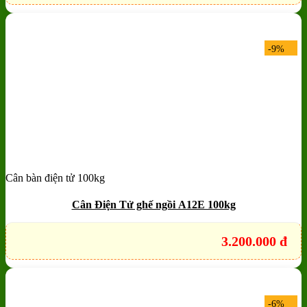
-9%
Cân bàn điện tử 100kg
Add to wishlist
Quick View
Cân Điện Tử ghế ngồi A12E 100kg
3.200.000
đ
-6%