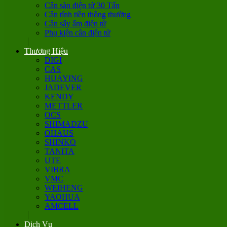
Cân sàn điện tử 30 Tấn
Cân tính tiền thông thường
Cân sấy ẩm điện tử
Phụ kiện cân điện tử
Thương Hiệu
DIGI
CAS
HUAYING
JADEVER
KENDY
METTLER
OCS
SHIMADZU
OHAUS
SHINKO
TANITA
UTE
VIBRA
VMC
WEIHENG
YAOHUA
AMCELL
Dịch Vụ