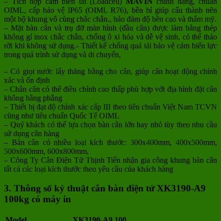
– Tích hợp cảm biến tải (Loadcell)
MAVIN
chính hãng, chuẩn
OIML, cấp bảo vệ IP65 (OIML R76), bền bỉ giúp cấu thành nên
một bộ khung vô cùng chắc chắn., bảo đảm độ bền cao và thẩm mỹ.
– Mặt bàn cân và trụ đỡ màn hình (đầu cân) được làm bằng thép
không gỉ inox chắc chắn, chống ô xi hóa và dễ vệ sinh, có thể tháo
rời khi không sử dụng.- Thiết kế chống quá tải bảo vệ cảm biến lực
trong quá trình sử dụng và di chuyển,
– Có giọt nước lấy thăng bằng cho cân, giúp cân hoạt động chính
xác và ổn định
– Chân cân có thể điều chỉnh cao thấp phù hợp với địa hình đặt cân
không bằng phẳng
– Thiết bị đạt độ chính xác cấp III theo tiêu chuẩn Việt Nam TCVN
cũng như tiêu chuẩn Quốc Tế OIML
– Quý khách có thể lựa chọn bàn cân lớn hay nhỏ tùy theo nhu cầu
sử dụng cân hàng
– Bàn cân có nhiều loại kích thước: 300x400mm, 400x500mm,
500x600mm, 600x800mm,
– Công Ty Cân Điện Tử Thịnh Tiến nhận gia công khung bàn cân
tất cả các loại kích thước theo yêu cầu của khách hàng
3. Thông số kỷ thuật cân bàn điện tử XK3190-A9
100kg có máy in
Model
XK3190-A9 100