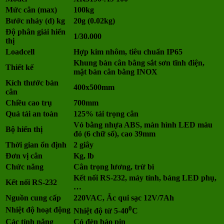
Mức cân (max)
100kg
Bước nhảy (d) kg
20g (0.02kg)
Độ phân giải hiển
1/30.000
thị
Loadcell
Hợp kim nhôm, tiêu chuẩn IP65
Khung bàn cân bằng sắt sơn tĩnh điện,
Thiết kế
mặt bàn cân bằng INOX
Kích thước bàn
400x500mm
cân
Chiều cao trụ
700mm
Quá tải an toàn
125% tải trọng cân
Vỏ bằng nhựa ABS, màn hình LED màu
Bộ hiển thị
đỏ (6 chữ số), cao 39mm
Thời gian ổn định
2 giây
Đơn vị cân
Kg, lb
Chức năng
Cân trọng lương, trừ bì
Kết nối RS-232, máy tính, bảng LED phụ,
Kết nối RS-232
…
Nguồn cung cấp
220VAC, Ắc qui sạc 12V/7Ah
0
Nhiệt độ hoạt động
Nhiệt độ từ 5-40
C
Các tính năng
Có đèn báo pin