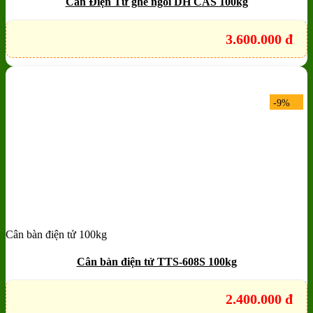
Cân Điện Tử ghế ngồi DH CAS 100kg
3.600.000
đ
-9%
Cân bàn điện tử 100kg
Add to wishlist
Quick View
Cân bàn điện tử TTS-608S 100kg
2.400.000
đ