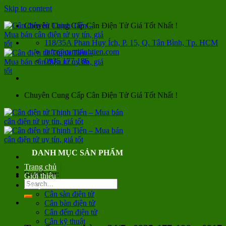
Skip to content
Chuyên Cung Cấp Cân Điện Tử Giá Tốt Nhất !
118/35A Phan Huy Ích, P. 15, Q. Tân Bình, Tp. HCM
info@canthinhtien.com
0935 177 186
Chuyên Cung Cấp Cân Điện Tử Giá Tốt Nhất !
DANH MỤC SẢN PHẨM
Trang chủ
Search for:
Giới thiệu
Sản phẩm
Cân sàn điện tử
Cân bàn điện tử
Cân đếm điện tử
Cân kỹ thuật