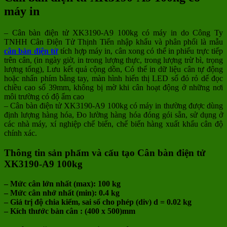
máy in
– Cân bàn điện tử XK3190-A9 100kg có máy in do Công Ty
TNHH Cân Điện Tử Thịnh Tiến nhập khẩu và phân phối là mẫu
cân bàn điện tử
tích hợp máy in, cân xong có thể in phiếu trực tiếp
trên cân, (in ngày giờ, in trong lượng thực, trong lượng trừ bì, trọng
lượng tổng), Lưu kết quả cộng dồn, Có thể in dữ liệu cân tự động
hoặc nhấn phím bằng tay, màn hình hiển thị LED số đỏ rỏ dể đọc
chiều cao số 39mm, không bị mờ khi cân hoạt động ở những nơi
môi trường có độ ẩm cao
– Cân bàn điện tử XK3190-A9 100kg có máy in
thường được dùng
định lượng hàng hóa, Đo lường hàng hóa đóng gói sẵn, sử dụng ở
các nhà máy, xí nghiệp chế biến, chế biến hàng xuất khẩu cân độ
chính xác.
Thông tin sản phẩm và cấu tạo Cân bàn điện tử
XK3190-A9 100kg
– Mức cân lớn nhất (max): 100 kg
– Mức cân nhở nhất (min): 0.4 kg
– Giá trị độ chia kiểm, sai số cho phép (div) d = 0.02 kg
– Kích thước bàn cân : (400 x 500)mm