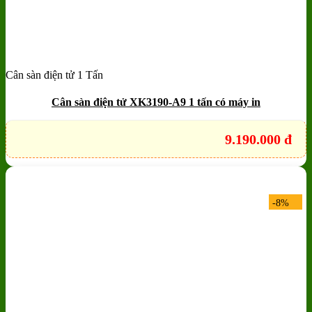
Cân sàn điện tử 1 Tấn
Add to wishlist
Quick View
Cân sàn điện tử XK3190-A9 1 tấn có máy in
9.190.000
đ
-8%