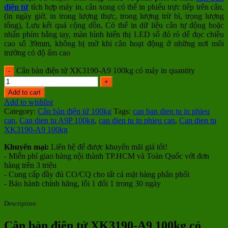
điện tử
tích hợp máy in, cân xong có thể in phiếu trực tiếp trên cân,
(in ngày giờ, in trong lượng thực, trong lượng trừ bì, trọng lượng
tổng), Lưu kết quả cộng dồn, Có thể in dữ liệu cân tự động hoặc
nhấn phím bằng tay, màn hình hiển thị LED số đỏ rỏ dể đọc chiều
cao số 39mm, không bị mờ khi cân hoạt động ở những nơi môi
trường có độ ẩm cao
Cân bàn điện tử XK3190-A9 100kg có máy in quantity
Add to cart
Add to wishlist
Category:
Cân bàn điện tử 100kg
Tags:
can ban dien tu in phieu
can
,
Can dien tu A9P 100kg
,
can dien tu in phieu can
,
Can dien tu
XK3190-A9 100kg
Khuyến mại:
Liên hệ để được khuyến mãi giá tốt!
- Miễn phí giao hàng nội thành TP.HCM và Toàn Quốc với đơn
hàng trên 3 triệu
- Cung cấp đầy đủ CO/CQ cho tất cả mặt hàng phân phối
- Bảo hành chính hãng, lỗi 1 đổi 1 trong 30 ngày
Description
Cân bàn điện tử XK3190-A9 100kg có