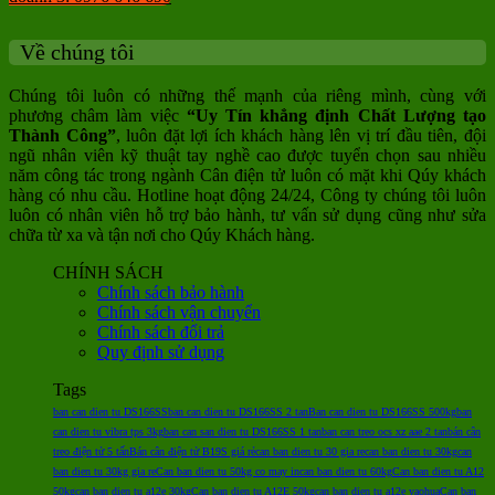
Về chúng tôi
Chúng tôi luôn có những thế mạnh của riêng mình, cùng với
phương châm làm việc
“Uy Tín khẳng định Chất Lượng tạo
Thành Công”
, luôn đặt lợi ích khách hàng lên vị trí đầu tiên, đội
ngũ nhân viên kỹ thuật tay nghề cao được tuyển chọn sau nhiều
năm công tác trong ngành Cân điện tử luôn có mặt khi Qúy khách
hàng có nhu cầu. Hotline hoạt động 24/24, Công ty chúng tôi luôn
luôn có nhân viên hỗ trợ bảo hành, tư vấn sử dụng cũng như sửa
chữa từ xa và tận nơi cho Qúy Khách hàng.
CHÍNH SÁCH
Chính sách bảo hành
Chính sách vận chuyển
Chính sách đổi trả
Quy định sử dụng
Tags
ban can dien tu DS166SS
ban can dien tu DS166SS 2 tan
Ban can dien tu DS166SS 500kg
ban
can dien tu vibra tps 3kg
ban can san dien tu DS166SS 1 tan
ban can treo ocs xz aae 2 tan
bán cân
treo điện tử 5 tấn
Bán cân điện tử B19S giá rẻ
can ban dien tu 30 gia re
can ban dien tu 30kg
can
ban dien tu 30kg gia re
Can ban dien tu 50kg co may in
can ban dien tu 60kg
Can ban dien tu A12
50kg
can ban dien tu a12e 30kg
Can ban dien tu A12E 50kg
can ban dien tu a12e yaohua
Can ban