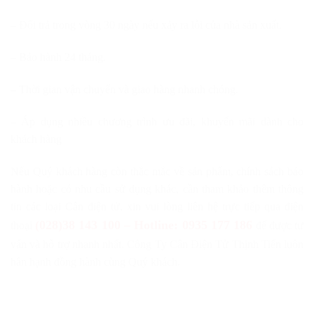
– Đổi trả trong vòng 30 ngày nếu xảy ra lỗi của nhà sản xuất.
– Bảo hành 24 tháng.
– Thời gian vận chuyển và giao hàng nhanh chóng.
– Áp dụng nhiều chương trình ưu đãi, khuyến mãi dành cho
khách hàng
Nếu Quý khách hàng còn thắc mắc về sản phẩm, chính sách bảo
hành hoặc có nhu cầu sử dụng khác, cần tham khảo thêm thông
tin các loại Cân điện tử, xin vui lòng liên hệ trực tiếp qua điện
(028)38 143 100 – Hotline: 0935 177 186
thoại
để được tư
vấn và hỗ trợ nhanh nhất. Công Ty Cân Điện Tử Thịnh Tiến luôn
hân hạnh đồng hành cùng Quý khách.