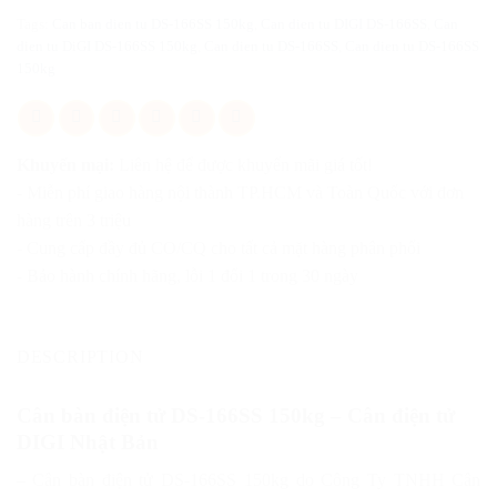
Tags:
Can ban dien tu DS-166SS 150kg
,
Can dien tu DIGI DS-166SS
,
Can
dien tu DiGI DS-166SS 150kg
,
Can dien tu DS-166SS
,
Can dien tu DS-166SS
150kg
Khuyến mại:
Liên hệ để được khuyến mãi giá tốt!
- Miễn phí giao hàng nội thành TP.HCM và Toàn Quốc với đơn
hàng trên 3 triệu
- Cung cấp đầy đủ CO/CQ cho tất cả mặt hàng phân phối
- Bảo hành chính hãng, lỗi 1 đổi 1 trong 30 ngày
DESCRIPTION
Cân bàn điện tử DS-166SS 150kg – Cân điện tử
DIGI Nhật Bản
– Cân bàn điện tử DS-166SS 150kg do Công Ty TNHH Cân