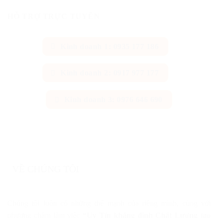
HỖ TRỢ TRỰC TUYẾN
Kinh doanh 1: 0935 177 186
Kinh doanh 2: 0917 977 177
Kinh doanh 3: 0976 646 690
VỀ CHÚNG TÔI
Chúng tôi luôn có những thế mạnh của riêng mình, cùng với
phương châm làm việc
“Uy Tín khẳng định Chất Lượng tạo