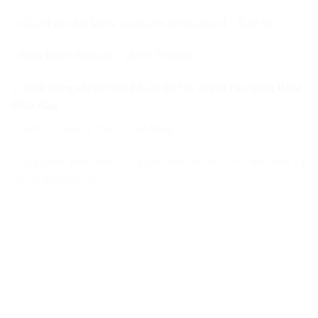
– Giá trị độ chia kiểm, sai số cho phép (div) d = 0.02 kg
– Kích thước bàn cân : (400 x 500)mm
1. Tính năng nỗi bật của bộ chỉ thị DS-166SS của hãng DIGI-
Nhật Bản
– Thiết kế bằng vỏ INOX 304 bóng
– Bàn phím được thiết các phím bấm êm nhẹ được bọc một lớp
silicon mềm bảo vệ.