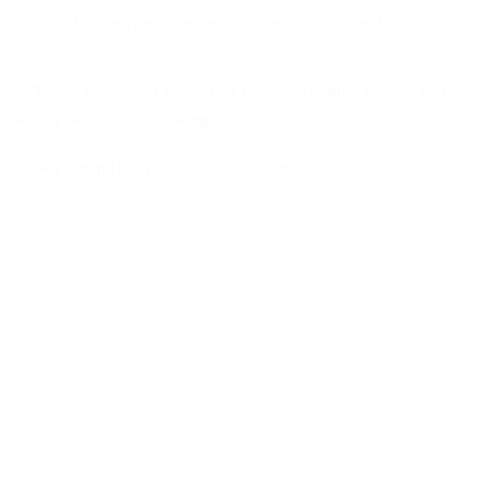
Hình ảnh chi tiết mặt trước và sau bộ chỉ thị DS-166SS
– Tất cả mainboard mạch bên trong được thiết kế hộp bảo vệ
không cho nước vào, chống ẩm
– Tiêu chuẩn IP68 (Chống ẩm, chống nước).