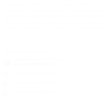
Thành Công”
, luôn đặt lợi ích khách hàng lên vị trí đầu tiên, đội
ngũ nhân viên kỹ thuật tay nghề cao được tuyển chọn sau nhiều
năm công tác trong ngành Cân điện tử luôn có mặt khi Qúy khách
hàng có nhu cầu. Hotline hoạt động 24/24, Công ty chúng tôi
luôn luôn có nhân viên hỗ trợ bảo hành, tư vấn sử dụng cũng như
sửa chữa từ xa và tận nơi cho Qúy Khách hàng.
KẾT NỐI VỚI CHÚNG TÔI
Fanpage của cân điện tử Thịnh Tiến
fb.com/candientuthinhtien
Kinh doanh 1:
0935 177 186
Kinh doanh 2:
0917 977 177
Kinh doanh 3:
0976 646 69