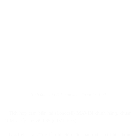
Hình ảnh chi tiết khung bàn cân và loadcell
– Tích hợp cảm biến tải (Loadcell)
MAVIN
chính hãng, chuẩn
OIML, cấp bảo vệ IP65 (OIML R76)
– Loadcell hoạt động bền bỉ giúp cấu thành nên một bộ khung