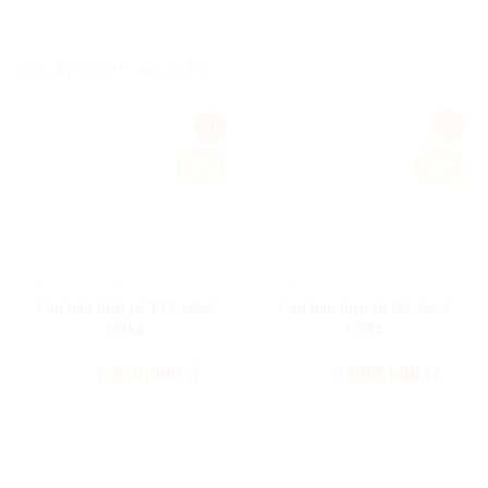
RELATED PRODUCTS
Add
Add
-11%
-11%
to
to
wishlist
wishlist
CÂN BÀN ĐIỆN TỬ 150KG
CÂN BÀN ĐIỆN TỬ 150KG
Cân bàn điện tử TTS-608S
Cân bàn điện tử DS-29SS
150kg
150kg
1.950.000
đ
3.990.000
đ