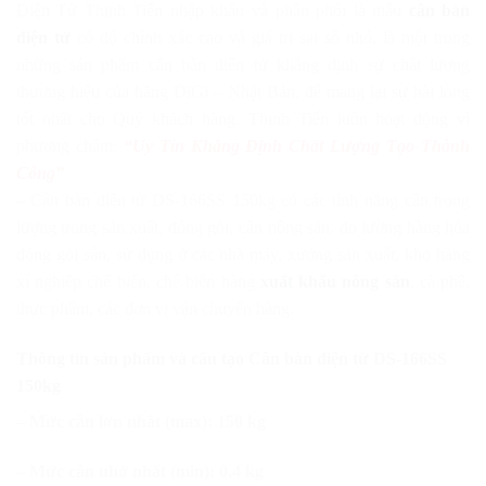
Điện Tử Thịnh Tiến nhập khẩu và phân phối là mẫu
cân bàn
điện tử
có độ chính xác cao và giá trị sai số nhỏ, là một trong
những sản phẩm cân bàn điện tử khẳng định sự chất lượng
thương hiệu của hãng DiGi – Nhật Bản, để mang lại sự hài lòng
tốt nhất cho Quý khách hàng. Thịnh Tiến luôn hoạt động vì
phương châm:
“Uy Tín Khẳng Định Chất Lượng Tạo Thành
Công”
– Cân bàn điện tử DS-166SS 150kg có các tính năng cân trọng
lượng trong sản xuất, đóng gói, cân nông sản, đo lường hàng hóa
đóng gói sẵn, sử dụng ở các nhà máy, xưởng sản xuất, kho hàng
xí nghiệp chế biến, chế biến hàng
xuất khẩu nông sản
, cà phê,
thực phẩm, các đơn vị vận chuyển hàng.
Thông tin sản phẩm và cấu tạo Cân bàn điện tử DS-166SS
150kg
– Mức cân lớn nhất (max): 150 kg
– Mức cân nhở nhất (min): 0.4 kg