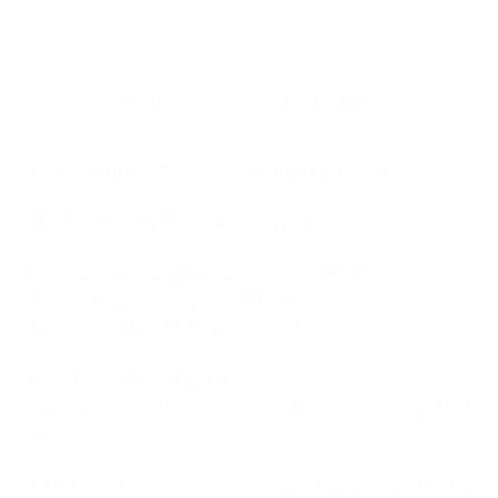
Hình ảnh bên trong bộ chỉ thị DS-166SS
– Độ phân giải hiển thị:1/30.000, hiển thị khối lượng tịnh
– Màn hình hiển thị LED màu đỏ, độ phân giải cao
– Chức năng đếm sản phẩm, đếm số lượng (PCS)
– Đơn vị cân: kg, lb, oz, pcs, trừ bì (tare)
– Nguồn điện: Điện 220V (Pin sạc 6V/4.0Ah),
– Cổng kết nối RS-232 để kết nối máy in, máy tính,…
– Chức năng cân trừ bì, cộng dồn, cân kiểm tra, cân động vật, cân
đếm
– Chế độ báo Pin sạc thông minh qua 3 mức pin (đèn báo mức