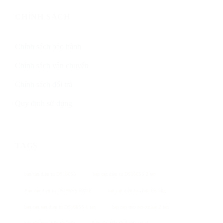
CHÍNH SÁCH
Chính sách bảo hành
Chính sách vận chuyển
Chính sách đổi trả
Quy định sử dụng
TAGS
ban can dien tu DS166SS
ban can dien tu DS166SS 2 tan
Ban can dien tu DS166SS 500kg
ban can dien tu vibra tps 3kg
ban can san dien tu DS166SS 1 tan
ban can treo ocs xz aae 2 tan