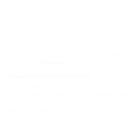
cao, trung bình, thấp)
– Chế độ sạc giống như một điện thoại khi đầy Pin sẽ báo
Full
,
khi yếu sẽ báo
Lo
– Tự động ngắt sạc để tránh tình trạng khi cắm sạc qua đêm dẫn
đến tình trạng nhanh hư Pin
– Ứng dụng rộng rải cho nhiều loại cân trong công nghiệp như
cân bàn, cân sàn,
cân thủy sản
,…
2. Khung cân bàn điện tử DS-166SS 150kg
– Khung cân bàn điện tử DS-166SS 150kg được thiết kế bằng
thép vuông 3 cứng cáp, Bộ khung bàn cân làm bằng thép sơn tĩnh
điện công nghệ cao và chống ăn mòn, mặt bàn cân bằng thép
0
không gỉ (inox), trụ gắn đầu cân inox (xoay được 360
)