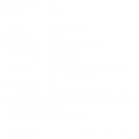
Thời gian ổn định
2 giây
Đơn vị cân
Kg, lb
Chức năng
Cân trọng lương, trừ bì
Kết nối RS-232
RS-232
Nguồn cung cấp
220VAC, Ắc qui sạc 6V/4.0Ah
0
Nhiệt độ hoạt động
Nhiệt độ từ 5-40
C
Báo sạc thông minh, báo pin đầy, tự động
Các tính năng
ngắt sạc khi sạc qua đêm
Trọng lượng cân
23kg
4. Lý do nên mua cân bàn điện tử DS-166SS 150kg tại Công
Ty Cân Điện Tử Thịnh Tiến
– 100% sản phẩm nhập khẩu chính hãng.
– Đa dạng mẫu mã, kích thước, chủng loại để khách hàng có
nhiều lựa chọn.