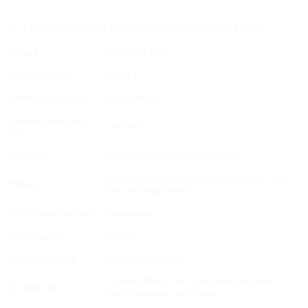
3. Thông số kỷ thuật cân bàn điện tử DS-166SS 150kg
Model
DS-166SS 150
Mức cân (max)
150kg
Bước nhảy (d) kg
20g (0.02kg)
Độ phân giải hiển
1/30.000
thị
Loadcell
Hợp kim nhôm, tiêu chuẩn IP65
Khung bàn cân bằng sắt sơn tĩnh điện, mặt
Thiết kế
bàn cân bằng INOX
Kích thước bàn cân
400x500mm
Chiều cao trụ
700mm
Quá tải an toàn
125% tải trọng cân
Vỏ bằng INOX 304, màn hình LED màu
Bộ hiển thị
xanh (6 chữ số), cao 25mm