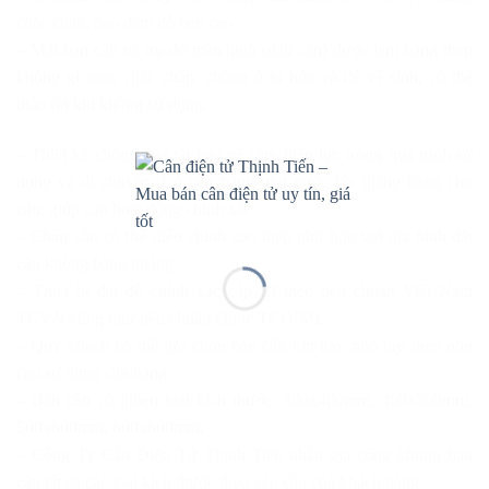
chắc chắn, bảo đảm độ bền cao
– Mặt bàn cân và trụ đỡ màn hình (đầu cân) được làm bằng thép
không gỉ inox chắc chắn, chống ô xi hóa và dễ vệ sinh, có thể
tháo rời khi không sử dụng.
– Thiết kế chống quá tải bảo vệ cảm biến lực trong quá trình sử
dụng và di chuyển, Có cân bằng giọt nước lấy thăng bằng cho
cân, giúp cân hoạt động chính xác
– Chân cân có thể điều chỉnh cao thấp phù hợp với địa hình đặt
cân không bằng phẳng
– Thiết bị đạt độ chính xác cấp III theo tiêu chuẩn Việt Nam
TCVN cũng như tiêu chuẩn Quốc Tế OIML
– Quý khách có thể lựa chọn bàn cân lớn hay nhỏ tùy theo nhu
cầu sử dụng cân hàng
– Bàn cân có nhiều loại kích thước: 300x400mm, 400x500mm,
500x600mm, 600x800mm,
– Công Ty Cân Điện Tử Thịnh Tiến nhận gia công khung bàn
cân tất cả các loại kích thước theo yêu cầu của khách hàng