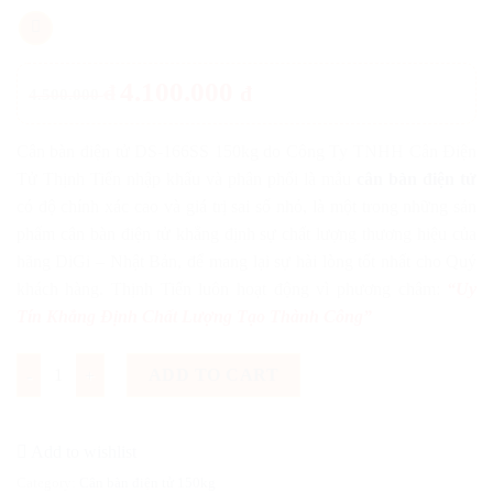
4.100.000
đ
đ
4.500.000
Cân bàn điện tử DS-166SS 150kg do Công Ty TNHH Cân Điện
Tử Thịnh Tiến nhập khẩu và phân phối là mẫu
cân bàn điện tử
có độ chính xác cao và giá trị sai số nhỏ, là một trong những sản
phẩm cân bàn điện tử khẳng định sự chất lượng thương hiệu của
hãng DiGi – Nhật Bản, để mang lại sự hài lòng tốt nhất cho Quý
khách hàng. Thịnh Tiến luôn hoạt động vì phương châm:
“Uy
Tín Khẳng Định Chất Lượng Tạo Thành Công”
Cân bàn điện tử DS-166SS 150kg quantity
ADD TO CART
Add to wishlist
Category:
Cân bàn điện tử 150kg