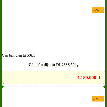
-9%
Cân bàn điện tử 50kg
Add to wishlist
Quick View
Cân bàn điện tử DI-28SS 50kg
4.150.000
đ
-8%