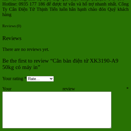
Hotline: 0935 177 186 để được tư vấn và hổ trợ nhanh nhất. Công
Ty Cân Điện Tử Thịnh Tiến luôn hân hạnh chào đón Quý khách
hàng
Reviews (0)
Reviews
There are no reviews yet.
Be the first to review “Cân bàn điện tử XK3190-A9
50kg có máy in”
Your rating
*
Your review
*