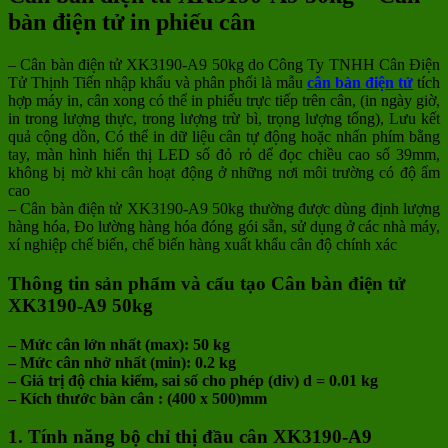
bàn điện tử in phiếu cân
– Cân bàn điện tử XK3190-A9 50kg do Công Ty TNHH Cân Điện
Tử Thịnh Tiến nhập khẩu và phân phối là mẫu
cân bàn điện tử
tích
hợp máy in, cân xong có thể in phiếu trực tiếp trên cân, (in ngày giờ,
in trong lượng thực, trong lượng trừ bì, trọng lượng tổng), Lưu kết
quả cộng dồn, Có thể in dữ liệu cân tự động hoặc nhấn phím bằng
tay, màn hình hiển thị LED số đỏ rỏ dể đọc chiều cao số 39mm,
không bị mờ khi cân hoạt động ở những nơi môi trường có độ ẩm
cao
– Cân bàn điện tử XK3190-A9 50kg
thường được dùng định lượng
hàng hóa, Đo lường hàng hóa đóng gói sẵn, sử dụng ở các nhà máy,
xí nghiệp chế biến, chế biến hàng xuất khẩu cân độ chính xác
Thông tin sản phẩm và cấu tạo Cân bàn điện tử
XK3190-A9 50kg
– Mức cân lớn nhất (max): 50 kg
– Mức cân nhở nhất (min): 0.2 kg
– Giá trị độ chia kiểm, sai số cho phép (div) d = 0.01 kg
– Kích thước bàn cân : (400 x 500)mm
1. Tính năng bộ chỉ thị đầu cân XK3190-A9