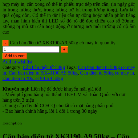
hợp máy in, cân xong có thể in phiếu trực tiếp trên cân, (in ngày giờ,
in trong lượng thực, trong lượng trừ bì, trọng lượng tổng), Lưu kết
quả cộng dồn, Có thể in dữ liệu cân tự động hoặc nhấn phím bằng
tay, màn hình hiển thị LED số đỏ rỏ dể đọc chiều cao số 39mm,
không bị mờ khi cân hoạt động ở những nơi môi trường có độ ẩm
cao
Cân bàn điện tử XK3190-A9 50kg có máy in quantity
Add to cart
Add to wishlist
Category:
Cân bàn điện tử 50kg
Tags:
Can ban dien tu 50kg co may
in
,
Can ban dien tu XK-3190 A9 50kg
,
Can dien tu 50kg co may in
,
Can dien tu XK-3190 A9 50kg
Khuyến mại:
Liên hệ để được khuyến mãi giá tốt!
- Miễn phí giao hàng nội thành TP.HCM và Toàn Quốc với đơn
hàng trên 3 triệu
- Cung cấp đầy đủ CO/CQ cho tất cả mặt hàng phân phối
- Bảo hành chính hãng, lỗi 1 đổi 1 trong 30 ngày
Description
Cân bàn điện tử XK3190-A9 50kg – Cân