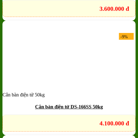
3.600.000
đ
-9%
Cân bàn điện tử 50kg
Add to wishlist
Quick View
Cân bàn điện tử DS-166SS 50kg
4.100.000
đ