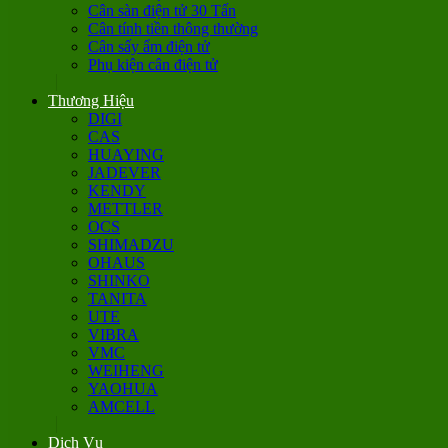
Cân sàn điện tử 30 Tấn
Cân tính tiền thông thường
Cân sấy ẩm điện tử
Phụ kiện cân điện tử
Thương Hiệu
DIGI
CAS
HUAYING
JADEVER
KENDY
METTLER
OCS
SHIMADZU
OHAUS
SHINKO
TANITA
UTE
VIBRA
VMC
WEIHENG
YAOHUA
AMCELL
Dịch Vụ