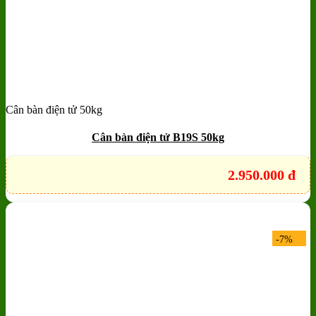
Cân bàn điện tử 50kg
Add to wishlist
Quick View
Cân bàn điện tử B19S 50kg
2.950.000
đ
-7%