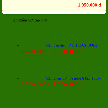
1.950.000
đ
Sản phẩm mới cập nhật
Cân bàn điện tử DH CAS 100kg
3.400.000
3.100.000
đ
đ
Cân Điện Tử ghế ngồi A12E 150kg
3.500.000
3.200.000
đ
đ