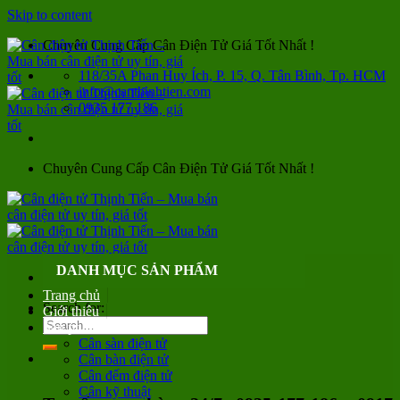
Skip to content
Chuyên Cung Cấp Cân Điện Tử Giá Tốt Nhất !
118/35A Phan Huy Ích, P. 15, Q. Tân Bình, Tp. HCM
info@canthinhtien.com
0935 177 186
Chuyên Cung Cấp Cân Điện Tử Giá Tốt Nhất !
DANH MỤC SẢN PHẨM
Trang chủ
Search for:
Giới thiệu
Sản phẩm
Cân sàn điện tử
Cân bàn điện tử
Cân đếm điện tử
Cân kỹ thuật