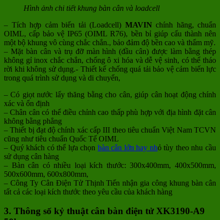
Hình ảnh chi tiết khung bàn cân và loadcell
– Tích hợp cảm biến tải (Loadcell)
MAVIN
chính hãng, chuẩn
OIML, cấp bảo vệ IP65 (OIML R76), bền bỉ giúp cấu thành nên
một bộ khung vô cùng chắc chắn., bảo đảm độ bền cao và thẩm mỹ.
– Mặt bàn cân và trụ đỡ màn hình (đầu cân) được làm bằng thép
không gỉ inox chắc chắn, chống ô xi hóa và dễ vệ sinh, có thể tháo
rời khi không sử dụng.- Thiết kế chống quá tải bảo vệ cảm biến lực
trong quá trình sử dụng và di chuyển,
– Có giọt nước lấy thăng bằng cho cân, giúp cân hoạt động chính
xác và ổn định
– Chân cân có thể điều chỉnh cao thấp phù hợp với địa hình đặt cân
không bằng phẳng
– Thiết bị đạt độ chính xác cấp III theo tiêu chuẩn Việt Nam TCVN
cũng như tiêu chuẩn Quốc Tế OIML
– Quý khách có thể lựa chọn
bàn cân lớn hay nh
ỏ tùy theo nhu cầu
sử dụng cân hàng
– Bàn cân có nhiều loại kích thước: 300x400mm, 400x500mm,
500x600mm, 600x800mm,
– Công Ty Cân Điện Tử Thịnh Tiến nhận gia công khung bàn cân
tất cả các loại kích thước theo yêu cầu của khách hàng
3. Thông số kỷ thuật cân bàn điện tử XK3190-A9