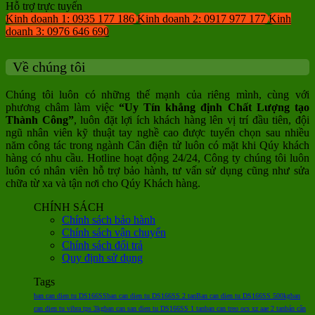
Hỗ trợ trực tuyến
Kinh doanh 1: 0935 177 186
Kinh doanh 2: 0917 977 177
Kinh
doanh 3: 0976 646 690
Về chúng tôi
Chúng tôi luôn có những thế mạnh của riêng mình, cùng với
phương châm làm việc
“Uy Tín khẳng định Chất Lượng tạo
Thành Công”
, luôn đặt lợi ích khách hàng lên vị trí đầu tiên, đội
ngũ nhân viên kỹ thuật tay nghề cao được tuyển chọn sau nhiều
năm công tác trong ngành Cân điện tử luôn có mặt khi Qúy khách
hàng có nhu cầu. Hotline hoạt động 24/24, Công ty chúng tôi luôn
luôn có nhân viên hỗ trợ bảo hành, tư vấn sử dụng cũng như sửa
chữa từ xa và tận nơi cho Qúy Khách hàng.
CHÍNH SÁCH
Chính sách bảo hành
Chính sách vận chuyển
Chính sách đổi trả
Quy định sử dụng
Tags
ban can dien tu DS166SS
ban can dien tu DS166SS 2 tan
Ban can dien tu DS166SS 500kg
ban
can dien tu vibra tps 3kg
ban can san dien tu DS166SS 1 tan
ban can treo ocs xz aae 2 tan
bán cân