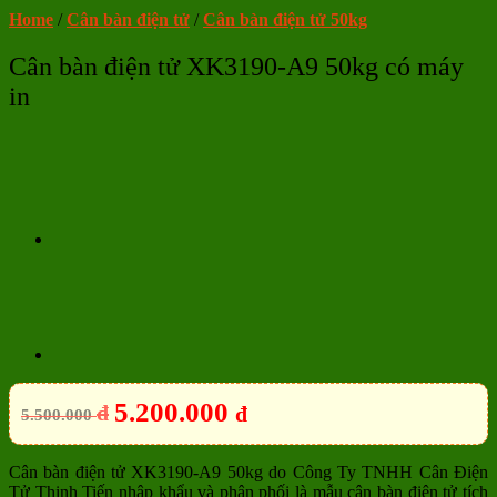
Home
/
Cân bàn điện tử
/
Cân bàn điện tử 50kg
Cân bàn điện tử XK3190-A9 50kg có máy
in
5.200.000
đ
đ
5.500.000
Cân bàn điện tử XK3190-A9 50kg do Công Ty TNHH Cân Điện
Tử Thịnh Tiến nhập khẩu và phân phối là mẫu cân bàn điện tử tích