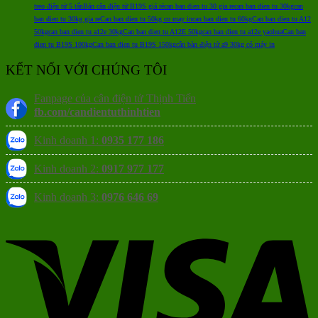
treo điện tử 5 tấn
Bán cân điện tử B19S giá rẻ
can ban dien tu 30 gia re
can ban dien tu 30kg
can
ban dien tu 30kg gia re
Can ban dien tu 50kg co may in
can ban dien tu 60kg
Can ban dien tu A12
50kg
can ban dien tu a12e 30kg
Can ban dien tu A12E 50kg
can ban dien tu a12e yaohua
Can ban
dien tu B19S 100kg
Can ban dien tu B19S 150kg
cân bàn điện tử a9 30kg có máy in
KẾT NỐI VỚI CHÚNG TÔI
Fanpage của cân điện tử Thịnh Tiến
fb.com/candientuthinhtien
Kinh doanh 1:
0935 177 186
Kinh doanh 2:
0917 977 177
Kinh doanh 3:
0976 646 69