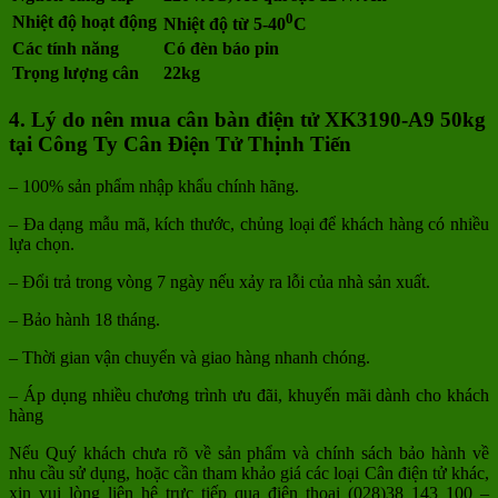
0
Nhiệt độ hoạt động
Nhiệt độ từ 5-40
C
Các tính năng
Có đèn báo pin
Trọng lượng cân
22kg
4. Lý do nên mua cân bàn điện tử XK3190-A9 50kg
tại Công Ty Cân Điện Tử Thịnh Tiến
– 100% sản phẩm nhập khẩu chính hãng.
– Đa dạng mẫu mã, kích thước, chủng loại để khách hàng có nhiều
lựa chọn.
– Đổi trả trong vòng 7 ngày nếu xảy ra lỗi của nhà sản xuất.
– Bảo hành 18 tháng.
– Thời gian vận chuyển và giao hàng nhanh chóng.
– Áp dụng nhiều chương trình ưu đãi, khuyến mãi dành cho khách
hàng
Nếu Quý khách chưa rõ về sản phẩm và chính sách bảo hành về
nhu cầu sử dụng, hoặc cần tham khảo giá các loại Cân điện tử khác,
xin vui lòng liên hệ trực tiếp qua điện thoại (028)38 143 100 –