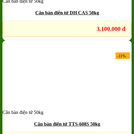
Cân bàn điện tử 50kg
Add to wishlist
Quick View
Cân bàn điện tử DH CAS 50kg
3.100.000
đ
-11%
Cân bàn điện tử 50kg
Add to wishlist
Quick View
Cân bàn điện tử TTS-608S 50kg