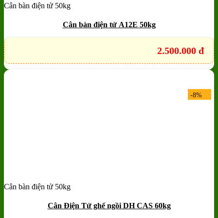
Cân bàn điện tử 50kg
Add to wishlist
Quick View
Cân bàn điện tử A12E 50kg
2.500.000
đ
-8%
Cân bàn điện tử 50kg
Add to wishlist
Quick View
Cân Điện Tử ghế ngồi DH CAS 60kg