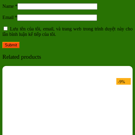
Name
*
Email
*
Lưu tên của tôi, email, và trang web trong trình duyệt này cho
lần bình luận kế tiếp của tôi.
Related products
-9%