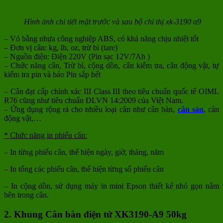
Hình ảnh chi tiết mặt trước và sau bộ chỉ thị xk-3190 a9
– Vỏ bằng nhựa công nghiệp ABS, có khả năng chịu nhiệt tốt
– Đơn vị cân: kg, lb, oz, trừ bì (tare)
– Nguồn điện: Điện 220V (Pin sạc 12V/7Ah )
– Chức năng cân, Trừ bì, cộng dồn, cân kiểm tra, cân động vật, tự
kiểm tra pin và báo Pin sắp hết
– Cân đạt cấp chính xác III Class III theo tiêu chuẩn quốc tế OIML
R76 cũng như tiêu chuẩn ĐLVN 14:2009 của Việt Nam.
– Ứng dụng rộng rả cho nhiều loại cân như cân bàn,
cân sàn
, cân
động vật,…
* Chức năng in phiếu cân:
– In từng phiếu cân, thể hiện ngày, giờ, tháng, năm
– In tổng các phiếu cân, thể hiện từng số phiếu cân
– In cộng dồn, sử dụng máy in mini Epson thiết kế nhỏ gọn nằm
bên trong cân.
2. Khung Cân bàn điện tử XK3190-A9 50kg