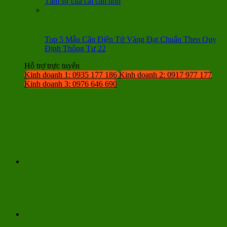
Tâm sự của cái cân đòn
Top 5 Mẫu Cân Điện Tử Vàng Đạt Chuẩn Theo Quy
Định Thông Tư 22
Hỗ trợ trực tuyến
Kinh doanh 1: 0935 177 186
Kinh doanh 2: 0917 977 177
Kinh doanh 3: 0976 646 690