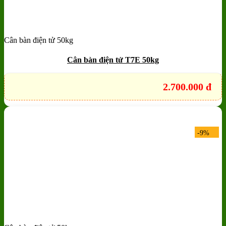
Cân bàn điện tử 50kg
Add to wishlist
Quick View
Cân bàn điện tử T7E 50kg
2.700.000
đ
-9%