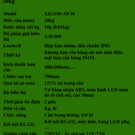
50kg
Model
XK3190-A9 50
Mức cân (max)
50kg
Bước nhảy (d) kg
10g (0.01kg)
Độ phân giải hiển
1/30.000
thị
Loadcell
Hợp kim nhôm, tiêu chuẩn IP65
Khung bàn cân bằng sắt sơn tĩnh điện,
Thiết kế
mặt bàn cân bằng INOX
Kích thước bàn
400x500mm,…
cân
Chiều cao trụ
700mm
Quá tải an toàn
125% tải trọng cân
Vỏ bằng nhựa ABS, màn hình LED màu
Bộ hiển thị
đỏ (6 chữ số), cao 39mm
Thời gian ổn định
2 giây
Đơn vị cân
Kg, lb
Chức năng
Cân trọng lương, trừ bì
Kết nối RS-232, máy tính, bảng LED phụ,
Kết nối RS-232
…
Nguồn cung cấp
220VAC, Ắc qui sạc 12V/7Ah