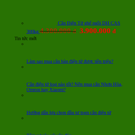
Cân Điện Tử ghế ngồi DH CAS
4.300.000
3.900.000
đ
đ
300kg
Tin tức mới
Làm sao mua cân bàn điện tử được tiền triệu?
Cân điện tử loại nào tốt? Nên mua cân Nhơn Hòa,
Omron hay Xiaomi?
Hướng dẫn lựa chọn đầu tư trạm cân điện tử