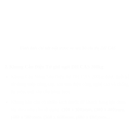
Hình ảnh chi tiết mặt trước và sau bộ chỉ thị DH CAS
2. Khung Cân Điện Tử ghế ngồi DH CAS 200kg
Khung Cân Nông Sản Điện Tử DH CAS 200kg được thiết kế
sử dụng thép cứng cáp, sơn tĩnh điện công nghệ cao và chống
ăn mòn, mặt sàn cân bằng Inox
Khung bàn cân có nhiều kích thước để khách hàng lựa chọn
tùy theo nhu cầu sử dụng:
(300 x 300)mm, (300 x 400)mm,
(400 x 500)mm, (500 x 600)mm, (600 x 800)mm,…