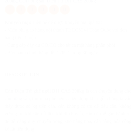
200kg
,
Cân nông sản Điện Tử DH CAS 200kg
Khuyến mại:
Liên hệ để được khuyến mãi giá tốt!
- Miễn phí giao hàng nội thành TP.HCM và Toàn Quốc với đơn
hàng trên 3 triệu
- Cung cấp đầy đủ CO/CQ cho tất cả mặt hàng phân phối
- Bảo hành chính hãng, lỗi 1 đổi 1 trong 30 ngày
DESCRIPTION
Cân Điện Tử ghế ngồi DH CAS 200kg
là cân chuyên dụng cho
cân nông sản
, thu mua phế liệu… tiện dụng khi ngồi chúng ta vẫn
thấy được số kg trên cân, cân không có trụ để đầu cân, không
vướng trụ khi cân rất tiện khi di chuyển, cân có thể gắn bánh xe
để dễ dàng duy chuyển trong kho hàng hóa, cân hàng hóa cồng
kề rất tiện dụng.