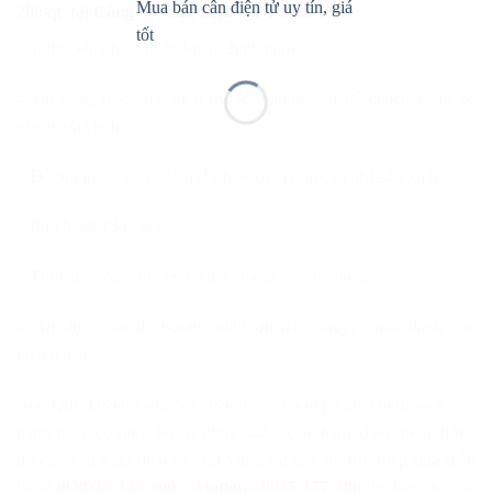
200kg
tại
Công Ty Cân Điện Tử Thịnh Tiến
– 100% sản phẩm nhập khẩu chính hãng.
– Đa dạng mẫu mã, kích thước, chủng loại để khách hàng có
nhiều lựa chọn.
– Đổi trả trong vòng 30 ngày nếu xảy ra lỗi của nhà sản xuất.
– Bảo hành 18 tháng.
– Thời gian vận chuyển và giao hàng nhanh chóng.
– Áp dụng nhiều chương trình ưu đãi, khuyến mãi dành cho
khách hàng
Nếu Quý khách hàng còn thắc mắc về sản phẩm, chính sách bảo
hành hoặc có nhu cầu sử dụng khác, cần tham khảo thêm thông
tin các loại Cân điện tử, xin vui lòng liên hệ trực tiếp qua điện
thoại
(028)38 143 100 – Hotline: 0935 177 186
để được tư vấn