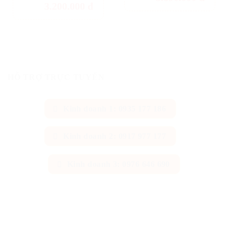
3.200.000
đ
HỖ TRỢ TRỰC TUYẾN
Kinh doanh 1: 0935 177 186
Kinh doanh 2: 0917 977 177
Kinh doanh 3: 0976 646 690