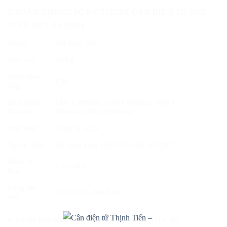
3.
BẢNG THÔNG SỐ KỸ THUẬT CÂN ĐIỆN TỬ GHẾ
NGỒI DH CAS
200kg
Model
DH CAS
200
Mức cân
200kg
Bước nhảy
0.02
(Kg)
Kích thước
(300 x 300)mm, (300 x 400)mm, (400 x
Bàn cân
500)mm, (500 x 600)mm
Màn hình
6 chữ số, LED
Nguồn điện
Sử dụng bình Khô 6V/4.5Ah, AC220V
Nhiệt độ
5°C+ 40°C
hoạt
Hãng sản
YAOHUA – Đài Loan
xuất
4. Lý do nên mua Cân Điện Tử ghế ngồi DH CAS