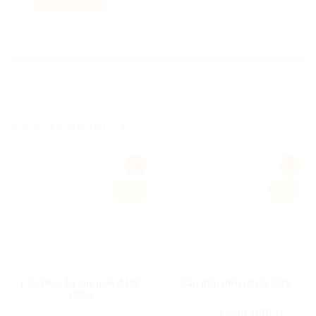
RELATED PRODUCTS
Add
Add
-9%
-9%
to
to
wishlist
wishlist
CÂN BÀN ĐIỆN TỬ 100KG
CÂN ĐẾM ĐIỆN TỬ
Cân Điện Tử ghế ngồi A12E
Cân đếm điện tử CS CAS
100kg
3.890.000
đ