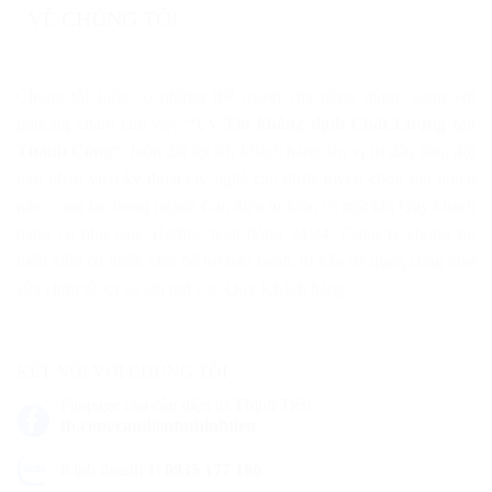
VỀ CHÚNG TÔI
Chúng tôi luôn có những thế mạnh của riêng mình, cùng với
phương châm làm việc
“Uy Tín khẳng định Chất Lượng tạo
Thành Công”
, luôn đặt lợi ích khách hàng lên vị trí đầu tiên, đội
ngũ nhân viên kỹ thuật tay nghề cao được tuyển chọn sau nhiều
năm công tác trong ngành Cân điện tử luôn có mặt khi Qúy khách
hàng có nhu cầu. Hotline hoạt động 24/24, Công ty chúng tôi
luôn luôn có nhân viên hỗ trợ bảo hành, tư vấn sử dụng cũng như
sửa chữa từ xa và tận nơi cho Qúy Khách hàng.
KẾT NỐI VỚI CHÚNG TÔI
Fanpage của cân điện tử Thịnh Tiến
fb.com/candientuthinhtien
Kinh doanh 1:
0935 177 186