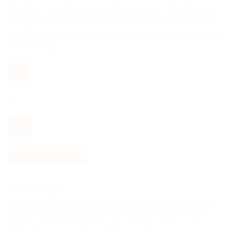
thấy được số kg trên cân, cân không có trụ để đầu cân, không
vướng trụ khi cân rất tiện khi di chuyển, cân có thể gắn bánh xe
để dễ dàng duy chuyển trong kho hàng hóa, cân hàng hóa cồng
kề rất tiện dụng.
Cân
Điện
Tử
ghế
ngồi
DH
ADD TO CART
CAS
200kg
quantity
Add to wishlist
Categories:
Cân bàn điện tử 200kg
,
Cân điện tử Cas
,
Cân điện tử
ghế ngồi
,
Cân điện tử nông sản
Tags:
Cân ghế ngồi DH CAS