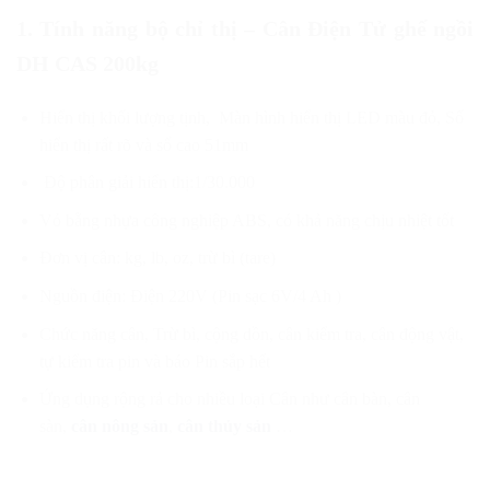
1. Tính năng bộ chỉ thị –
Cân Điện Tử ghế ngồi
DH CAS 200kg
Hiển thị khối lượng tịnh, Màn hình hiển thị LED màu đỏ, Số
hiển thị rất rõ và số cao 51mm
Độ phân giải hiển thị:1/30.000
Vỏ bằng nhựa công nghiệp ABS, có khả năng chịu nhiệt tốt
Đơn vị cân: kg, lb, oz, trừ bì (tare)
Nguồn điện: Điện 220V (Pin sạc 6V/4 Ah )
Chức năng cân, Trừ bì, cộng dồn, cân kiểm tra, cân động vật,
tự kiểm tra pin và báo Pin sắp hết
Ứng dụng rộng rả cho nhiều loại Cân như cân bàn, cân
sàn,
cân nông sản
,
cân thủy sản
…