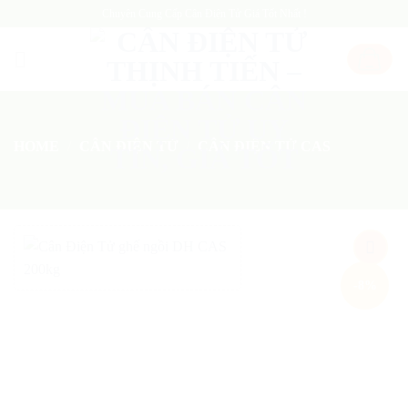
Skip
Chuyên Cung Cấp Cân Điện Tử Giá Tốt Nhất !
to
content
HOME
/
CÂN ĐIỆN TỬ
/
CÂN ĐIỆN TỬ CAS
Add
-8%
to
wishlist