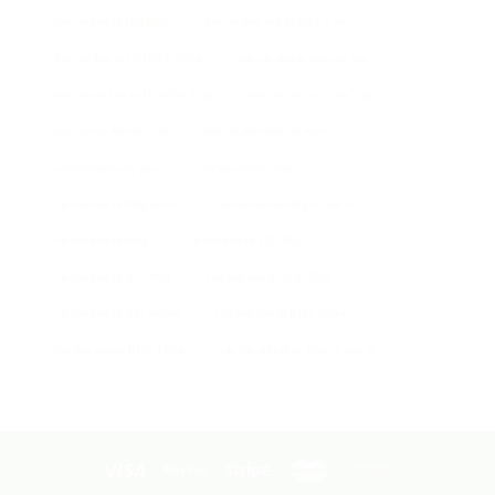
ban can dien tu DS166SS
ban can dien tu DS166SS 2 tan
Ban can dien tu DS166SS 500kg
ban can dien tu vibra tps 3kg
ban can san dien tu DS166SS 1 tan
ban can treo ocs xz aae 2 tan
bán cân treo điện tử 5 tấn
Bán cân điện tử B19S giá rẻ
can ban dien tu 30 gia re
can ban dien tu 30kg
can ban dien tu 30kg gia re
Can ban dien tu 50kg co may in
can ban dien tu 60kg
Can ban dien tu A12 50kg
can ban dien tu a12e 30kg
Can ban dien tu A12E 50kg
can ban dien tu a12e yaohua
Can ban dien tu B19S 100kg
Can ban dien tu B19S 150kg
cân bàn điện tử a9 30kg có máy in