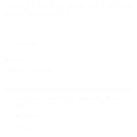
và hỗ trợ nhanh nhất.
Công Ty Cân Điện Tử Thịnh Tiến
luôn hân
hạnh đồng hành cùng Quý khách.
REVIEWS (0)
Reviews
There are no reviews yet.
Be the first to review “Cân Điện Tử ghế ngồi DH CAS
200kg”
Your rating
*