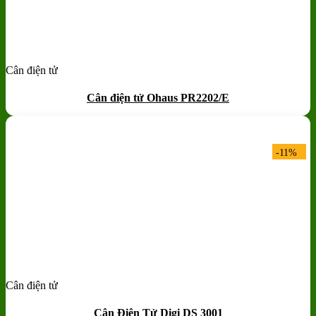
Cân điện tử
Add to wishlist
Quick View
Cân điện tử Ohaus PR2202/E
-11%
Cân điện tử
Add to wishlist
Quick View
Cân Điện Tử Digi DS 3001