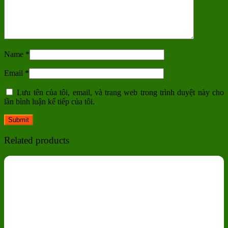
Name
*
Email
*
Lưu tên của tôi, email, và trang web trong trình duyệt này cho
lần bình luận kế tiếp của tôi.
Related products