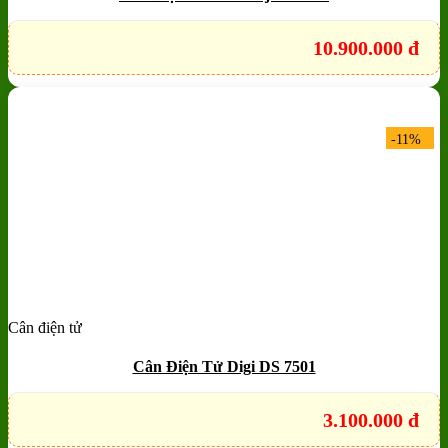
10.900.000
đ
-11%
Cân điện tử
Add to wishlist
Quick View
Cân Điện Tử Digi DS 7501
3.100.000
đ