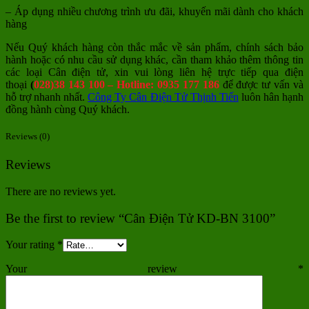
– Áp dụng nhiều chương trình ưu đãi, khuyến mãi dành cho khách
hàng
Nếu Quý khách hàng còn thắc mắc về sản phẩm, chính sách bảo
hành hoặc có nhu cầu sử dụng khác, cần tham khảo thêm thông tin
các loại Cân điện tử, xin vui lòng liên hệ trực tiếp qua điện
thoại
(
028)38 143 100 – Hotline: 0935 177 186
để được tư vấn và
hỗ trợ nhanh nhất.
Công Ty Cân Điện Tử Thịnh Tiến
luôn hân hạnh
đồng hành cùng Quý khách.
Reviews (0)
Reviews
There are no reviews yet.
Be the first to review “Cân Điện Tử KD-BN 3100”
Your rating
*
Your review
*