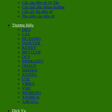
Cân sàn điện tử 30 Tấn
Cân tính tiền thông thường
Cân sấy ẩm điện tử
Phụ kiện cân điện tử
Thương Hiệu
DIGI
CAS
HUAYING
JADEVER
KENDY
METTLER
OCS
SHIMADZU
OHAUS
SHINKO
TANITA
UTE
VIBRA
VMC
WEIHENG
YAOHUA
AMCELL
Dịch Vụ