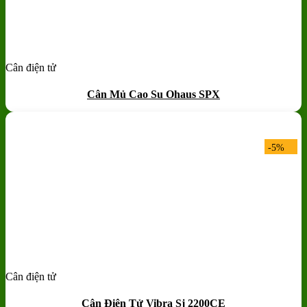
Cân điện tử
Add to wishlist
Quick View
Cân Mủ Cao Su Ohaus SPX
-5%
Cân điện tử
Add to wishlist
Quick View
Cân Điện Tử Vibra Sj 2200CE