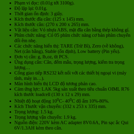
Phạm vi đọc: (0.01g tới 3100g).
Độ lặp lại: 0.01g.
Thời gian ổn định: 3 giây.
Kích thước đĩa cân: (125 x 145) mm.
Kích thước cân: (270 x 200 x 265) mm.
Vật liệu cân: Vỏ nhựa ABS, mặt đĩa cân bằng thép không gỉ.
Phím chức năng: Có 05 phím chức năng cơ bản phím chuyển
đổi êm nhẹ.
Các chức năng hiển thị: TARE (Trừ Bì), Zero (về không),
Net (cân bằng), Stable (ổn định), Low battery (Pin yếu).
Đơn vị cân: g, lb,oz, tlt PCS.
Ứng dụng cân: Cân, đếm mẫu, trọng lượng, kiểm tra trọng
lượng…
Cổng giao tiếp RS232 kết nối với các thiết bị ngoại vi (máy
tính, máy in…).
Màn hình hiển thị LCD độ tương phản cao.
Cảm ứng lực: LAK 5kg sản xuất theo tiêu chuẩn OIML R76
kích thước loadcell (130 x 12 x 29) mm.
0
0
Nhiệt độ hoạt động 10
C- 40
C độ ẩm 10%-80%.
Kích Thước vận chuyển: (332 x 253 x 335) mm.
Trọng lượng: 1.5 kg.
Trọng lượng vận chuyển: 1.9 kg.
Nguồn điện: 220V kèm AC adapter 8V0.6A, Pin sạc ắc Qui
6V/1.3AH kèm theo cân.