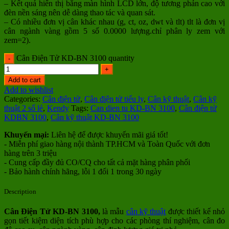
– Kết quả hiển thị bằng màn hình LCD lớn, độ tương phản cao với
đèn nền sáng nên dễ dàng thao tác và quan sát.
– Có nhiều đơn vị cân khác nhau (g, ct, oz, dwt và tlt) tlt là đơn vị
cân ngành vàng gồm 5 số 0.0000 lượng.chỉ phân ly zem với
zem=2).
Cân Điện Tử KD-BN 3100 quantity
Add to cart
Add to wishlist
Categories:
Cân điện tử
,
Cân điện tử tiểu ly
,
Cân kỹ thuật
,
Cân kỹ
thuật 2 số lẻ
,
Kendy
Tags:
Can dien tu KD-BN 3100
,
Cân điện tử
KDBN 3100
,
Cân kỹ thuật KD-BN 3100
Khuyến mại:
Liên hệ để được khuyến mãi giá tốt!
- Miễn phí giao hàng nội thành TP.HCM và Toàn Quốc với đơn
hàng trên 3 triệu
- Cung cấp đầy đủ CO/CQ cho tất cả mặt hàng phân phối
- Bảo hành chính hãng, lỗi 1 đổi 1 trong 30 ngày
Description
Cân Điện Tử KD-BN 3100,
là mẫu
cân kỹ thuật
được thiết kế nhỏ
gọn tiết kiệm diện tích phù hợp cho các phòng thí nghiệm, cân đo