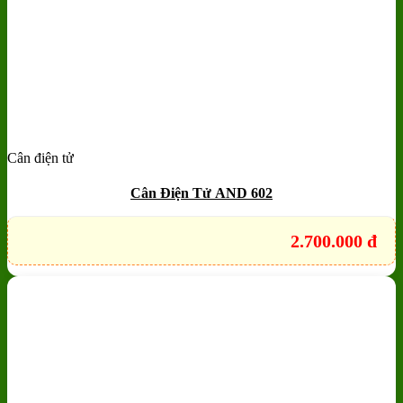
Cân điện tử
Add to wishlist
Quick View
Cân Điện Tử AND 602
2.700.000
đ