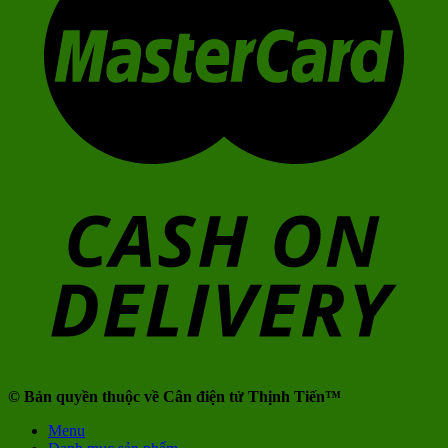
© Bản quyền thuộc về Cân điện tử Thịnh Tiến™
Menu