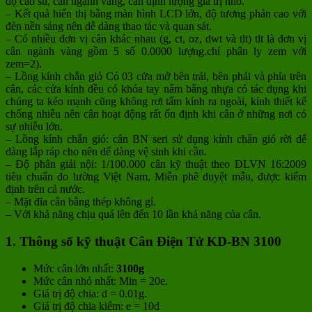
độ cao su, cân ngành vàng, cân định lượng giá trị nhỏ.
– Kết quả hiển thị bằng màn hình LCD lớn, độ tương phản cao với
đèn nền sáng nên dễ dàng thao tác và quan sát.
– Có nhiều đơn vị cân khác nhau (g, ct, oz, dwt và tlt) tlt là đơn vị
cân ngành vàng gồm 5 số 0.0000 lượng.chỉ phân ly zem với
zem=2).
– Lồng kính chắn gió Có 03 cửa mở bên trái, bên phải và phía trên
cân, các cửa kính đều có khóa tay nắm bằng nhựa có tác dụng khi
chúng ta kéo mạnh cũng không rơi tấm kính ra ngoài, kính thiết kế
chống nhiễu nên cân hoạt động rất ổn định khi cân ở những nơi có
sự nhiễu lớn.
– Lồng kính chắn gió: cân BN seri sử dụng kính chắn gió rời dể
dàng lắp ráp cho nên dể dàng vệ sinh khi cần.
– Độ phân giải nội: 1/100.000 cân kỹ thuật theo ĐLVN 16:2009
tiêu chuẩn đo lường Việt Nam, Miễn phê duyệt mẫu, được kiểm
định trên cả nước.
– Mặt đĩa cân bằng thép không gỉ.
– Với khả năng chịu quá lên đến 10 lần khả năng của cân.
1. Thông số kỹ thuật Cân Điện Tử KD-BN 3100
Mức cân lớn nhất:
3100g
Mức cân nhỏ nhất: Min = 20e.
Giá trị độ chia: d = 0.01g.
Giá trị độ chia kiểm: e = 10d