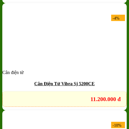
-4%
Cân điện tử
Add to wishlist
Quick View
Cân Điện Tử Vibra Sj 5200CE
11.200.000
đ
-10%