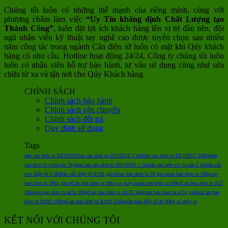
Chúng tôi luôn có những thế mạnh của riêng mình, cùng với
phương châm làm việc
“Uy Tín khẳng định Chất Lượng tạo
Thành Công”
, luôn đặt lợi ích khách hàng lên vị trí đầu tiên, đội
ngũ nhân viên kỹ thuật tay nghề cao được tuyển chọn sau nhiều
năm công tác trong ngành Cân điện tử luôn có mặt khi Qúy khách
hàng có nhu cầu. Hotline hoạt động 24/24, Công ty chúng tôi luôn
luôn có nhân viên hỗ trợ bảo hành, tư vấn sử dụng cũng như sửa
chữa từ xa và tận nơi cho Qúy Khách hàng.
CHÍNH SÁCH
Chính sách bảo hành
Chính sách vận chuyển
Chính sách đổi trả
Quy định sử dụng
Tags
ban can dien tu DS166SS
ban can dien tu DS166SS 2 tan
Ban can dien tu DS166SS 500kg
ban
can dien tu vibra tps 3kg
ban can san dien tu DS166SS 1 tan
ban can treo ocs xz aae 2 tan
bán cân
treo điện tử 5 tấn
Bán cân điện tử B19S giá rẻ
can ban dien tu 30 gia re
can ban dien tu 30kg
can
ban dien tu 30kg gia re
Can ban dien tu 50kg co may in
can ban dien tu 60kg
Can ban dien tu A12
50kg
can ban dien tu a12e 30kg
Can ban dien tu A12E 50kg
can ban dien tu a12e yaohua
Can ban
dien tu B19S 100kg
Can ban dien tu B19S 150kg
cân bàn điện tử a9 30kg có máy in
KẾT NỐI VỚI CHÚNG TÔI