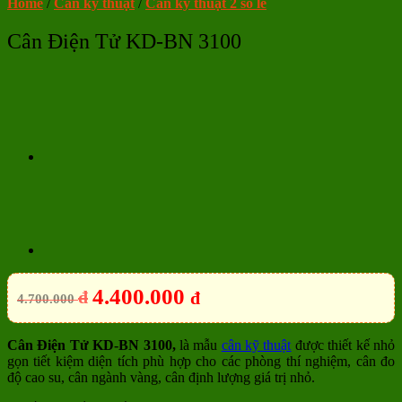
Home
/
Cân kỹ thuật
/
Cân kỹ thuật 2 số lẻ
Cân Điện Tử KD-BN 3100
4.400.000
đ
đ
4.700.000
Cân Điện Tử KD-BN 3100,
là mẫu
cân kỹ thuật
được thiết kế nhỏ
gọn tiết kiệm diện tích phù hợp cho các phòng thí nghiệm, cân đo
độ cao su, cân ngành vàng, cân định lượng giá trị nhỏ.