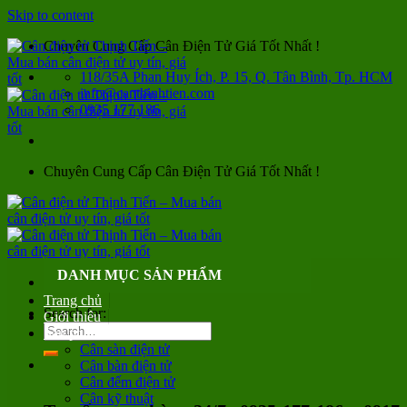
Skip to content
Chuyên Cung Cấp Cân Điện Tử Giá Tốt Nhất !
118/35A Phan Huy Ích, P. 15, Q. Tân Bình, Tp. HCM
info@canthinhtien.com
0935 177 186
Chuyên Cung Cấp Cân Điện Tử Giá Tốt Nhất !
DANH MỤC SẢN PHẨM
Trang chủ
Search for:
Giới thiệu
Sản phẩm
Cân sàn điện tử
Cân bàn điện tử
Cân đếm điện tử
Cân kỹ thuật