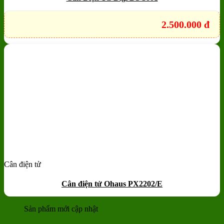
2.500.000
đ
Cân điện tử
Add to wishlist
Quick View
Cân điện tử Ohaus PX2202/E
Sản phẩm mới cập nhật