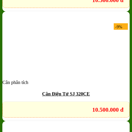
10.500.000
đ
-9%
Cân phân tích
Add to wishlist
Quick View
Cân Điện Tử SJ 320CE
10.500.000
đ