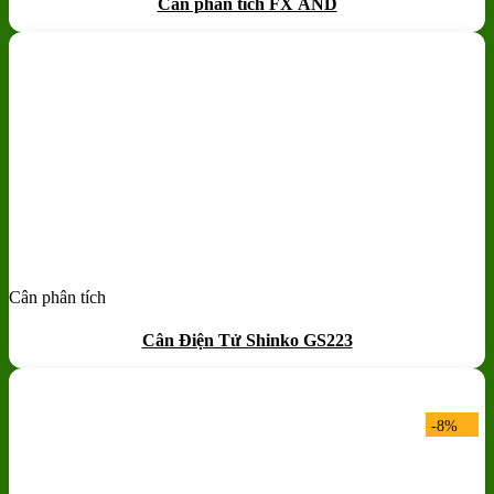
Cân phân tích FX AND
Cân phân tích
Add to wishlist
Quick View
Cân Điện Tử Shinko GS223
-8%