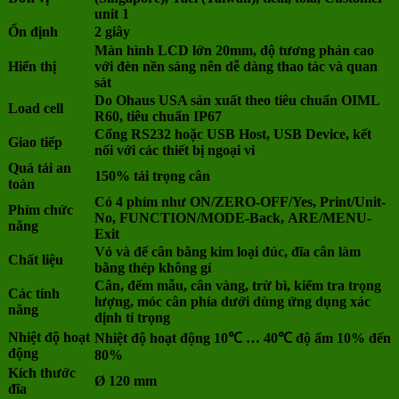
unit 1
Ổn định
2 giây
Màn hình LCD lớn 20mm, độ tương phản cao
Hiển thị
với đèn nền sáng nên dễ dàng thao tác và quan
sát
Do Ohaus USA sản xuất theo tiêu chuẩn OIML
Load cell
R60, tiêu chuẩn IP67
Cổng RS232 hoặc USB Host, USB Device, kết
Giao tiếp
nối với các thiết bị ngoại vi
Quá tải an
150% tải trọng cân
toàn
Có 4 phím như ON/ZERO-OFF/Yes, Print/Unit-
Phím chức
No, FUNCTION/MODE-Back, ARE/MENU-
năng
Exit
Vỏ và đế cân bằng kim loại đúc, đĩa cân làm
Chất liệu
bằng thép không gỉ
Cân, đếm mẫu, cân vàng, trừ bì, kiểm tra trọng
Các tính
lượng, móc cân phía dưới dùng ứng dụng xác
năng
định tỉ trọng
Nhiệt độ hoạt
Nhiệt độ hoạt động 10℃ … 40℃ độ ẩm 10% đến
động
80%
Kích thước
Ø 120 mm
đĩa