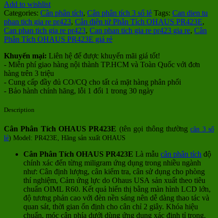
Add to wishlist
Categories:
Cân phân tích
,
Cân phân tích 3 số lẻ
Tags:
Can dien tu
phan tich gia re pr423
,
Cân điện tử Phân Tích OHAUS PR423E
,
Can phan tich gia re pr423
,
Can phan tich gia re pr423 gia re
,
Cân
Phân Tích OHAUS PR423E giá rẻ
Khuyến mại:
Liên hệ để được khuyến mãi giá tốt!
- Miễn phí giao hàng nội thành TP.HCM và Toàn Quốc với đơn
hàng trên 3 triệu
- Cung cấp đầy đủ CO/CQ cho tất cả mặt hàng phân phối
- Bảo hành chính hãng, lỗi 1 đổi 1 trong 30 ngày
Description
Cân Phân Tích OHAUS PR423E
(tên gọi thông thường
cân 3 số
lẻ
) Model: PR423E, Hãng sản xuất OHAUS
Cân Phân Tích OHAUS PR423E
Là mẫu
cân phân tích
độ
chính xác đến từng miligram ứng dụng trong nhiều ngành
như: Cân định lượng, cân kiểm tra, cân sử dụng cho phòng
thí nghiệm, Cảm ứng lực do Ohaus USA sản xuất theo tiêu
chuẩn OIML R60. Kết quả hiển thị bằng màn hình LCD lớn,
độ tương phản cao với đèn nền sáng nên dễ dàng thao tác và
quan sát, thời gian ổn định cho cân chỉ 2 giây. Khóa hiệu
chuẩn, móc cân phía dưới dùng ứng dụng xác định tỉ trọng.