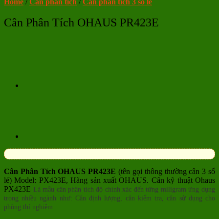
Home
/
Cân phân tích
/
Cân phân tích 3 số lẻ
Cân Phân Tích OHAUS PR423E
Cân Phân Tích OHAUS PR423E
(tên gọi thông thường cân 3 số
lẻ) Model: PX423E, Hãng sản xuất OHAUS. Cân kỹ thuật Ohaus
PX423E
Là mẫu cân phân tích độ chính xác đến từng miligram ứng dụng
trong nhiều ngành như: Cân định lượng, cân kiểm tra, cân sử dụng cho
phòng thí nghiệm