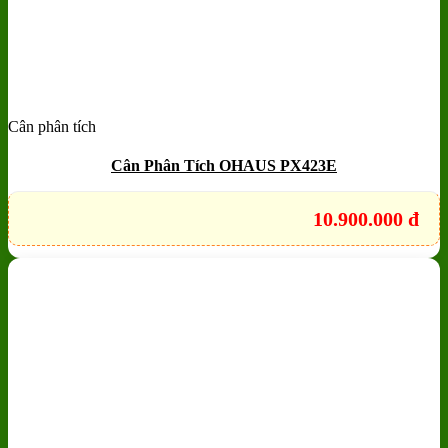
Cân phân tích
Add to wishlist
Quick View
Cân Phân Tích OHAUS PX423E
10.900.000
đ