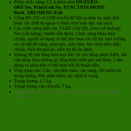
Phím chức năng: Có 4 phím như
ON/ZERO-
OFF/Yes
,
Print/Unit-No
,
FUNCTION/MODE-
Back
,
ARE/MENU-Exit
.
Cổng RS 232 và USB truyền dữ liệu ra máy in, máy tính
hoặc các thiết bị ngoại vi khác như máy đọc mã vạch.
Các chức năng hiển thị: TARE (Trừ Bì), Zero (về không),
Net (cân bằng), Stable (ổn định). Chức năng khóa hiệu
chuẩn, người sử dụng có thể lựa chọn các bộ lọc môi trường
và cài đặt độ sáng, auto-tare, auto-dim, lựa chọn đểm hiệu
chuẩn, hiển thị quá tải, hiển thị độ ổn định.
Khung bệ cân bằng kim loại đúc vỏ cân bằng nhựa ABS, đĩa
cân bằng thép không gỉ, lồng kính chắn gió mở được 2 bên
hông và phía trên có thể tháo rời rất thuận tiện.
Ứng dụng cân: Cân, cân đếm mẫu, cân vàng, cân kiểm tra
trọng lượng, tính phần trăm, xác định tỷ trọng
Trọng lượng: 4.5 kg.
Trọng lượng vận chuyển: 7 kg.
Nguồn điện: 100- 40VAC~2000mA, 50/60Hz, 12–18VA; output
12VDC 0.5A.