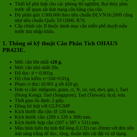
Thiết kế phù hợp cho các phòng thí nghiệm, Bọt thủy phía
trước dễ quan sát tình trạng cân bằng của cân.
Độ phân giải 1/300.000 theo tiêu chuẩn ĐLVN16:2009 cũng
như tiêu chuẩn Quốc Tế OIML R76.
Cấp chính xác II thuộc danh mục cân miễn phê duyệt mẫu
trước khi nhập khẩu.
1. Thông số kỹ thuật Cân Phân Tích OHAUS
PR423E.
Mức cân lớn nhất 4
20 g.
Mức cân nhỏ nhất 20e.
Độ đọc: d = 0.001g.
Độ chia kiểm: e=10d=0.01g.
Phạm vi đọc: (0.001 g tới 420 g).
Đơn vị cân: miligram, gram, ct, N, oz, ozt, dwt, gm, t, Tael
(Hong Kong), Tael (Singapore), Tael (Taiwan), tical, tola.
Thời gian ổn định: 2 giây.
Đồng hồ thật với GLP/GMP
Kích thước đĩa cân: Ø 120 mm.
Kích thước cân: (209 x 320 x 309) mm.
Kích thước hợp cân: (507 x 387 x 531) mm.
Màn hình hiển thị tinh thể lỏng (LCD) cao 20mm với đèn nền
ánh sáng trắng dể đọc, rộng, thuận tiện cài đặt và sử dụng.