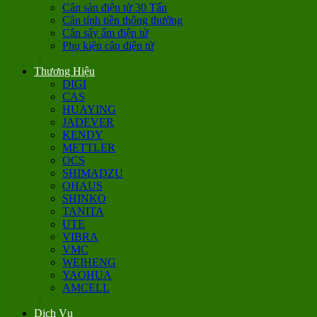
Cân sàn điện tử 30 Tấn
Cân tính tiền thông thường
Cân sấy ẩm điện tử
Phụ kiện cân điện tử
Thương Hiệu
DIGI
CAS
HUAYING
JADEVER
KENDY
METTLER
OCS
SHIMADZU
OHAUS
SHINKO
TANITA
UTE
VIBRA
VMC
WEIHENG
YAOHUA
AMCELL
Dịch Vụ