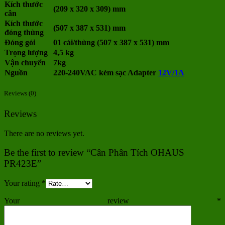
Kích thước
(209 x 320 x 309) mm
cân
Kích thước
(507 x 387 x 531) mm
đóng thùng
Đóng gói
01 cái/thùng (507 x 387 x 531) mm
Trọng lượng
4,5 kg
Vận chuyển
7kg
Nguồn
220-240VAC kèm sạc Adapter
12V/1A
Reviews (0)
Reviews
There are no reviews yet.
Be the first to review “Cân Phân Tích OHAUS
PR423E”
Your rating
*
Your review
*