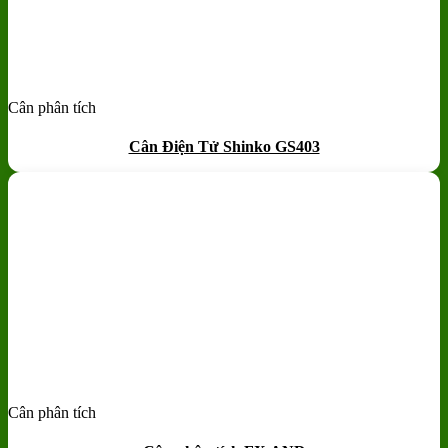
Cân phân tích
Add to wishlist
Quick View
Cân Điện Tử Shinko GS403
Cân phân tích
Add to wishlist
Quick View