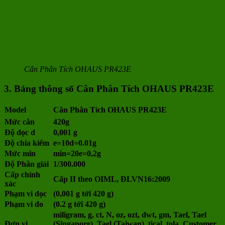
Cân Phân Tích OHAUS PR423E
3. Bảng t
hông số Cân Phân Tích OHAUS PR423E
Model
Cân Phân Tích OHAUS PR423E
Mức cân
420g
Độ đọc d
0,001 g
Độ chia kiểm
e=10d=0.01g
Mức min
min=20e=0,2g
Độ Phân giải
1/300.000
Cấp chính
Cấp II theo OIML, ĐLVN16:2009
xác
Phạm vi đọc
(0,001 g tới 420 g)
Phạm vi đo
(0.2 g tới 420 g)
miligram, g, ct, N, oz, ozt, dwt, gm, Tael, Tael
Đơn vị
(Singapore), Tael (Taiwan), tical, tola, Customer