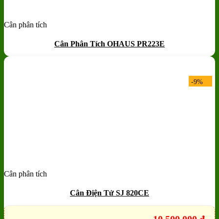
Cân phân tích
Add to wishlist
Quick View
Cân Phân Tích OHAUS PR223E
-9%
Cân phân tích
Add to wishlist
Quick View
Cân Điện Tử SJ 820CE