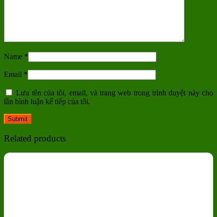
Name
*
Email
*
Lưu tên của tôi, email, và trang web trong trình duyệt này cho
lần bình luận kế tiếp của tôi.
Related products