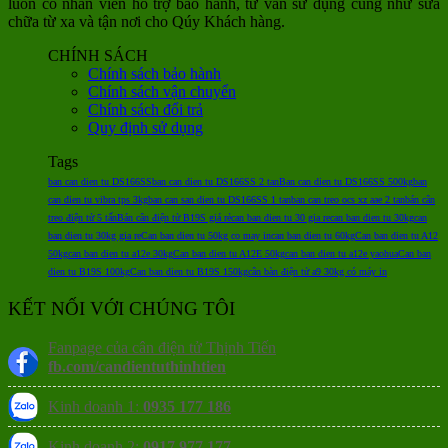
luôn có nhân viên hỗ trợ bảo hành, tư vấn sử dụng cũng như sửa
chữa từ xa và tận nơi cho Qúy Khách hàng.
CHÍNH SÁCH
Chính sách bảo hành
Chính sách vận chuyển
Chính sách đổi trả
Quy định sử dụng
Tags
ban can dien tu DS166SS
ban can dien tu DS166SS 2 tan
Ban can dien tu DS166SS 500kg
ban
can dien tu vibra tps 3kg
ban can san dien tu DS166SS 1 tan
ban can treo ocs xz aae 2 tan
bán cân
treo điện tử 5 tấn
Bán cân điện tử B19S giá rẻ
can ban dien tu 30 gia re
can ban dien tu 30kg
can
ban dien tu 30kg gia re
Can ban dien tu 50kg co may in
can ban dien tu 60kg
Can ban dien tu A12
50kg
can ban dien tu a12e 30kg
Can ban dien tu A12E 50kg
can ban dien tu a12e yaohua
Can ban
dien tu B19S 100kg
Can ban dien tu B19S 150kg
cân bàn điện tử a9 30kg có máy in
KẾT NỐI VỚI CHÚNG TÔI
Fanpage của cân điện tử Thịnh Tiến
fb.com/candientuthinhtien
Kinh doanh 1:
0935 177 186
Kinh doanh 2:
0917 977 177