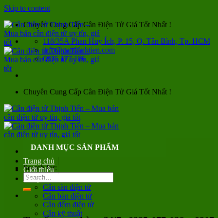
Skip to content
Chuyên Cung Cấp Cân Điện Tử Giá Tốt Nhất !
118/35A Phan Huy Ích, P. 15, Q. Tân Bình, Tp. HCM
info@canthinhtien.com
0935 177 186
Chuyên Cung Cấp Cân Điện Tử Giá Tốt Nhất !
DANH MỤC SẢN PHẨM
Trang chủ
Search for:
Giới thiệu
Sản phẩm
Cân sàn điện tử
Cân bàn điện tử
Cân đếm điện tử
Cân kỹ thuật