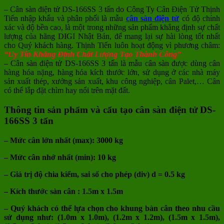
– Cân sàn điện tử DS-166SS 3 tấn do Công Ty Cân Điện Tử Thịnh
Tiến nhập khẩu và phân phối là mẫu
cân sàn điện tử
có độ chính
xác và độ bền cao, là một trong những sản phẩm khẳng định sự chất
lượng của hãng DIGI Nhật Bản, để mang lại sự hài lòng tốt nhất
cho Quý khách hàng. Thịnh Tiến luôn hoạt động vì phương châm:
“Uy Tín Khẳng Định Chất Lượng Tạo Thành Công”
– Cân sàn điện tử DS-166SS 3 tấn là mẫu cân sàn được dùng cân
hàng hóa nặng, hàng hóa kích thước lớn, sử dụng ở các nhà máy
sản xuất thép, xưởng sản xuất, khu công nghiệp, cân Palet,… Cân
có thể lắp đặt chìm hay nổi trên mặt đất.
Thông tin sản phẩm và cấu tạo cân sàn điện tử DS-
166SS 3 tấn
– Mức cân lớn nhất (max): 3000 kg
– Mức cân nhở nhất (min): 10 kg
– Giá trị độ chia kiểm, sai số cho phép (div) d = 0.5 kg
– Kích thước sàn cân : 1.5m x 1.5m
– Quý khách có thể lựa chọn cho khung bàn cân theo nhu cầu
sử dụng như: (1.0m x 1.0m), (1.2m x 1.2m), (1.5m x 1.5m),