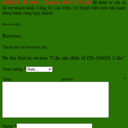
(028)38 143 100 – Hotline: 0935 177 186
để được tư vấn và
hỗ trợ nhanh nhất. Công Ty Cân Điện Tử Thịnh Tiến luôn hân hạnh
đồng hành cùng Quý khách.
Reviews (0)
Reviews
There are no reviews yet.
Be the first to review “Cân sàn điện tử DS-166SS 3 tấn”
Your rating
*
Your review
*
Name
*