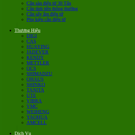
Cân sàn điện tử 30 Tấn
Cân tính tiền thông thường
Cân sấy ẩm điện tử
Phụ kiện cân điện tử
Thương Hiệu
DIGI
CAS
HUAYING
JADEVER
KENDY
METTLER
OCS
SHIMADZU
OHAUS
SHINKO
TANITA
UTE
VIBRA
VMC
WEIHENG
YAOHUA
AMCELL
Dịch Vụ