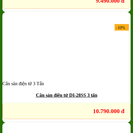
9.490.000
đ
-10%
Cân sàn điện tử 3 Tấn
Add to wishlist
Quick View
Cân sàn điện tử DI-28SS 3 tấn
10.790.000
đ