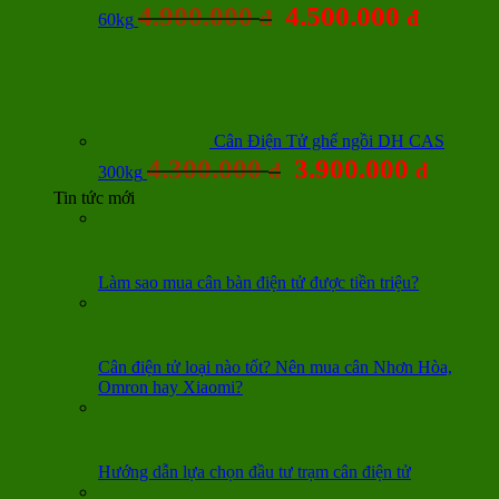
4.900.000
4.500.000
đ
đ
60kg
Cân Điện Tử ghế ngồi DH CAS
4.300.000
3.900.000
đ
đ
300kg
Tin tức mới
Làm sao mua cân bàn điện tử được tiền triệu?
Cân điện tử loại nào tốt? Nên mua cân Nhơn Hòa,
Omron hay Xiaomi?
Hướng dẫn lựa chọn đầu tư trạm cân điện tử