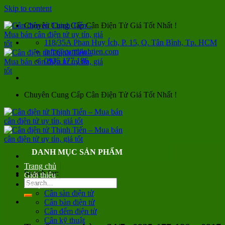
Skip to content
Chuyên Cung Cấp Cân Điện Tử Giá Tốt Nhất !
118/35A Phan Huy Ích, P. 15, Q. Tân Bình, Tp. HCM
info@canthinhtien.com
0935 177 186
Chuyên Cung Cấp Cân Điện Tử Giá Tốt Nhất !
DANH MỤC SẢN PHẨM
Trang chủ
Search for:
Giới thiệu
Sản phẩm
Cân sàn điện tử
Cân bàn điện tử
Cân đếm điện tử
Cân kỹ thuật