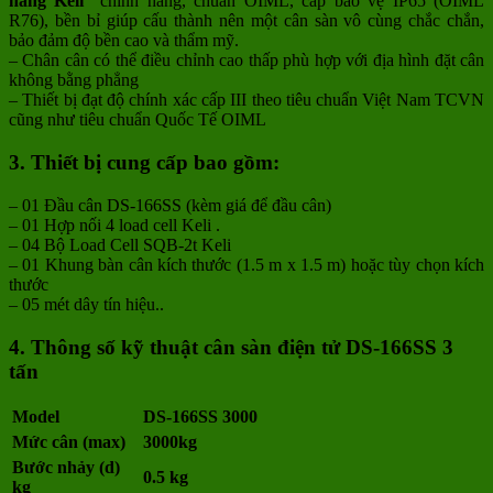
hãng Keli
chính hãng, chuẩn OIML, cấp bảo vệ IP65 (OIML
R76), bền bỉ giúp cấu thành nên một cân sàn vô cùng chắc chắn,
bảo đảm độ bền cao và thẩm mỹ.
– Chân cân có thể điều chỉnh cao thấp phù hợp với địa hình đặt cân
không bằng phẳng
– Thiết bị đạt độ chính xác cấp III theo tiêu chuẩn Việt Nam TCVN
cũng như tiêu chuẩn Quốc Tế OIML
3. Thiết bị cung cấp bao gồm:
– 01 Đầu cân DS-166SS (kèm giá để đầu cân)
– 01 Hợp nối 4 load cell Keli .
– 04 Bộ Load Cell SQB-2t Keli
– 01 Khung bàn cân kích thước (1.5 m x 1.5 m) hoặc tùy chọn kích
thước
– 05 mét dây tín hiệu..
4. Thông số kỹ thuật cân sàn điện tử DS-166SS 3
tấn
Model
DS-166SS 3000
Mức cân (max)
3000kg
Bước nhảy (d)
0.5 kg
kg