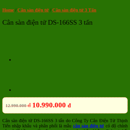
Home
/
Cân sàn điện tử
/
Cân sàn điện tử 3 Tấn
Cân sàn điện tử DS-166SS 3 tấn
10.990.000
đ
đ
12.990.000
Cân sàn điện tử DS-166SS 3 tấn do Công Ty Cân Điện Tử Thịnh
Tiến nhập khẩu và phân phối là mẫu
cân sàn điện tử
có độ chính