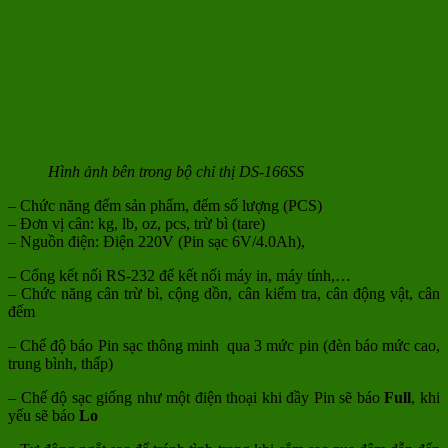
Hình ảnh bên trong bộ chỉ thị DS-166SS
– Chức năng đếm sản phẩm, đếm số lượng (PCS)
– Đơn vị cân: kg, lb, oz, pcs, trừ bì (tare)
– Nguồn điện: Điện 220V (Pin sạc 6V/4.0Ah),
– Cổng kết nối RS-232 để kết nối máy in, máy tính,…
– Chức năng cân trừ bì, cộng dồn, cân kiểm tra, cân động vật, cân
đếm
– Chế độ báo Pin sạc thông minh qua 3 mức pin (đèn báo mức cao,
trung bình, thấp)
– Chế độ sạc giống như một điện thoại khi đầy Pin sẽ báo
Full
, khi
yếu sẽ báo
Lo