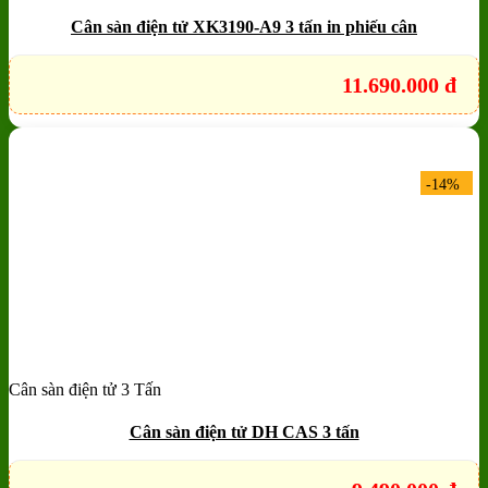
Quick View
Cân sàn điện tử XK3190-A9 3 tấn in phiếu cân
11.690.000
đ
-14%
Cân sàn điện tử 3 Tấn
Add to wishlist
Quick View
Cân sàn điện tử DH CAS 3 tấn