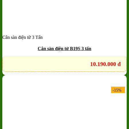
Cân sàn điện tử 3 Tấn
Add to wishlist
Quick View
Cân sàn điện tử B19S 3 tấn
10.190.000
đ
-15%