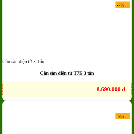
-7%
Cân sàn điện tử 3 Tấn
Add to wishlist
Quick View
Cân sàn điện tử T7E 3 tấn
8.690.000
đ
-9%