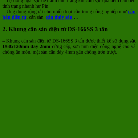
– Tự động ngắt sạc để tránh tình trạng khi cắm sạc qua đêm dẫn đến
tình trạng nhanh hư Pin
– Ứng dụng rộng rải cho nhiều loại cân trong công nghiệp như
cân
bàn điện tử
, cân sàn,
cân thủy sản
,…
2. Khung cân sàn điện tử DS-166SS 3 tấn
– Khung cân sàn điện tử DS-166SS 3 tấn được thiết kế sử dụng
sắt
U60x120mm dày 2mm
cứng cáp, sơn tĩnh điện công nghệ cao và
chống ăn mòn, mặt sàn cân dày 4mm gân chống trơn trượt.