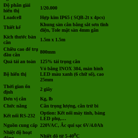
Độ phân giải
1/20.000
hiển thị
Loadcell
Hợp kim IP65 ( SQB-2t x 4pcs)
Khung sàn cân bằng sắt sơn tĩnh
Thiết kế
điện, Tole mặt sàn 4mm gân
Kích thước bàn
1.5m x 1.5m
cân
Chiều cao đế trụ
800mm
đầu cân
Quá tải an toàn
125% tải trọng cân
Vỏ bằng INOX 304, màn hình
Bộ hiển thị
LED màu xanh (6 chữ số), cao
25mm
Thời gian ổn
2 giây
định
Đơn vị cân
Kg, lb
Chức năng
Cân trọng lượng, cân trừ bì
Option: Kết nối máy tính, bảng
Kết nối RS-232
LED phụ,…
Nguồn cung cấp
220VAC, Ắc qui sạc 6V/4.0Ah
Nhiệt độ hoạt
0
Nhiệt độ từ 5-40
C
động