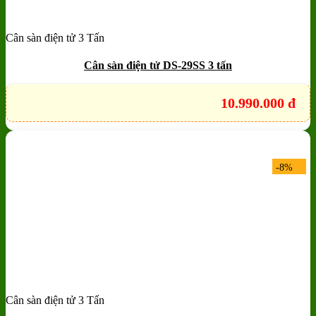
Cân sàn điện tử 3 Tấn
Add to wishlist
Quick View
Cân sàn điện tử DS-29SS 3 tấn
10.990.000
đ
-8%
Cân sàn điện tử 3 Tấn
Add to wishlist
Quick View