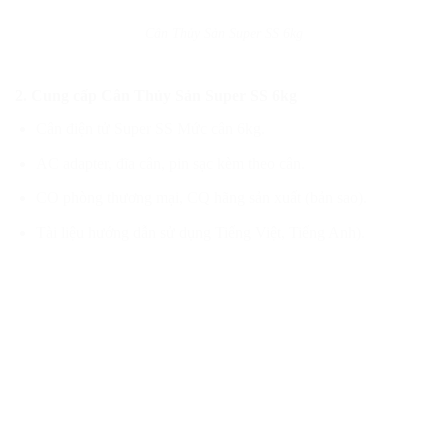
Cân Thủy Sản Super SS 6kg
2. Cung cấp Cân Thủy Sản Super SS 6kg
Cân điện tử Super SS Mức cân 6kg.
AC adapter, đĩa cân, pin sạc kèm theo cân.
CO phòng thương mại, CQ hãng sản xuất (bản sao).
Tài liệu hướng dẫn sử dụng Tiếng Việt, Tiếng Anh).