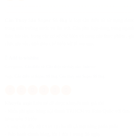
Cân Thủy Sản Super SS 6kg
là loại cân điện tử sử dụng được
trong môi trường nước và ẩm ướt. Cân phù hợp dùng trong ngành
thủy hải sản, trong các cơ sở chế biến và cung cấp thực phẩm , gia
cầm, gia súc, nhà máy chế biến xử lý rau quả,…
Add to wishlist
Categories:
Cân điện tử
,
Cân điện tử thủy sản
,
Jadever
Tags:
Cân điện tử Super SS 6kg
,
Can thuy san Super SS 6kg
Khuyến mại:
Liên hệ để được khuyến mãi giá tốt!
- Miễn phí giao hàng nội thành TP.HCM và Toàn Quốc với đơn
hàng trên 3 triệu
- Cung cấp đầy đủ CO/CQ cho tất cả mặt hàng phân phối
- Bảo hành chính hãng, lỗi 1 đổi 1 trong 30 ngày