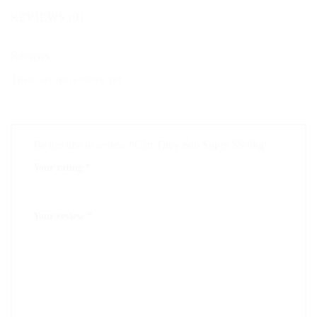
REVIEWS (0)
Reviews
There are no reviews yet.
Be the first to review “Cân Thủy Sản Super SS 6kg”
Your rating
*
1
2
3
4
5
Your review
*