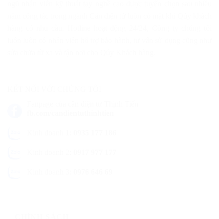
ngũ nhân viên kỹ thuật tay nghề cao được tuyển chọn sau nhiều
năm công tác trong ngành Cân điện tử luôn có mặt khi Qúy khách
hàng có nhu cầu. Hotline hoạt động 24/24, Công ty chúng tôi
luôn luôn có nhân viên hỗ trợ bảo hành, tư vấn sử dụng cũng như
sửa chữa từ xa và tận nơi cho Qúy Khách hàng.
KẾT NỐI VỚI CHÚNG TÔI
Fanpage của cân điện tử Thịnh Tiến
fb.com/candientuthinhtien
Kinh doanh 1:
0935 177 186
Kinh doanh 2:
0917 977 177
Kinh doanh 3:
0976 646 69
CHÍNH SÁCH