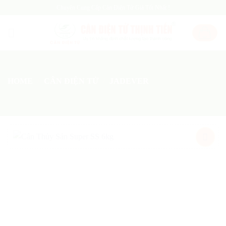
Skip
Chuyên Cung Cấp Cân Điện Tử Giá Tốt Nhất !
to
content
HOME
/
CÂN ĐIỆN TỬ
/
JADEVER
Add
to
wishlist