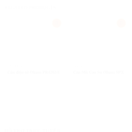
RELATED PRODUCTS
Add
Add
to
to
wishlist
wishlist
CÂN ĐIỆN TỬ
CÂN ĐIỆN TỬ
Cân điện tử Ohaus PR4202/E
Cân Mủ Cao Su Ohaus SPX
HỖ TRỢ TRỰC TUYẾN