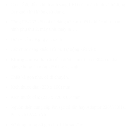
Có chế độ điều chỉnh ánh sáng LED của màn hình và tự động
tắt nguồn khi không sử dụng.
Cổng RS-232 kết nối dễ dàng tới các thiết bị khác như màn
hình phụ thứ 2, máy tính, máy in….
Đơn vị cân : Kg, g ,ct, oz,lb
Các chức năng khác Trừ bì, Tự động kéo về 0
Khung cân
và đĩa cân
đều được làm từ inox 304, có khả
năng chống ăn mòn, dễ dàng vệ sinh.
Thiết kế gọn nhẹ, dễ di chuyển.
Kích thước đĩa: (230 x 190) mm
Kích thước cân: (235 x 220 x 65) mm.
Nguồn điện cung cấp Pin sạc có sẵn hay Adaptor 220V/50Hz,
Pin sach 6V/4.5Ah
Sử dụng trong 80 giờ cho 1 lần sạc đầy