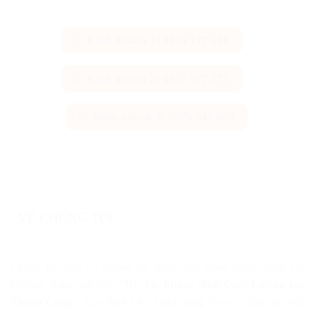
Kinh doanh 1: 0935 177 186
Kinh doanh 2: 0917 977 177
Kinh doanh 3: 0976 646 690
VỀ CHÚNG TÔI
Chúng tôi luôn có những thế mạnh của riêng mình, cùng với
phương châm làm việc
“Uy Tín khẳng định Chất Lượng tạo
Thành Công”
, luôn đặt lợi ích khách hàng lên vị trí đầu tiên, đội