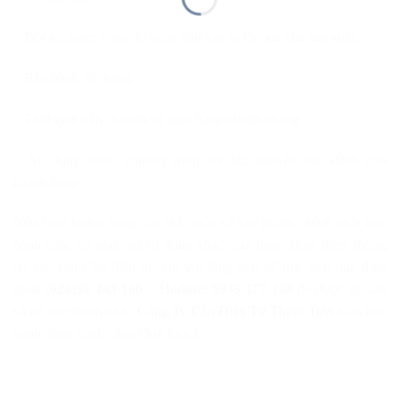
– Đổi trả trong vòng 30 ngày nếu xảy ra lỗi của nhà sản xuất.
– Bảo hành 18 tháng.
– Thời gian vận chuyển và giao hàng nhanh chóng.
– Áp dụng nhiều chương trình ưu đãi, khuyến mãi dành cho
khách hàng
Nếu Quý khách hàng còn thắc mắc về sản phẩm, chính sách bảo
hành hoặc có nhu cầu sử dụng khác, cần tham khảo thêm thông
tin các loại Cân điện tử, xin vui lòng liên hệ trực tiếp qua điện
thoại
(028)38 143 100 – Hotline: 0935 177 186
để được tư vấn
và hỗ trợ nhanh nhất.
Công Ty Cân Điện Tử Thịnh Tiến
luôn hân
hạnh đồng hành cùng Quý khách.