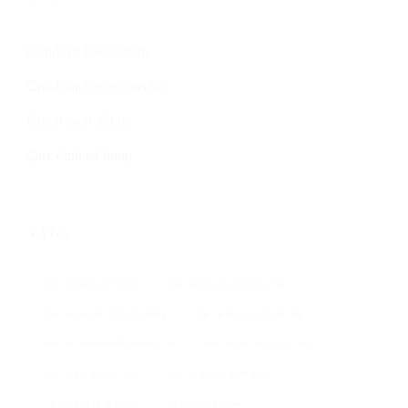
Chính sách bảo hành
Chính sách vận chuyển
Chính sách đổi trả
Quy định sử dụng
TAGS
ban can dien tu DS166SS
ban can dien tu DS166SS 2 tan
Ban can dien tu DS166SS 500kg
ban can dien tu vibra tps 3kg
ban can san dien tu DS166SS 1 tan
ban can treo ocs xz aae 2 tan
bán cân treo điện tử 5 tấn
Bán cân điện tử B19S giá rẻ
can ban dien tu 30 gia re
can ban dien tu 30kg