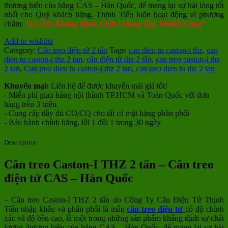
thương hiệu của hãng CAS – Hàn Quốc, để mang lại sự hài lòng tốt
nhất cho Quý khách hàng. Thịnh Tiến luôn hoạt động vì phương
châm:
“Uy Tín Khẳng Định Chất Lượng Tạo Thành Công”
Add to wishlist
Category:
Cân treo điện tử 2 tấn
Tags:
can dien tu caston-i thz
,
can
dien tu caston-i thz 2 tan
,
cân điện tử thz 2 tấn
,
can treo caston-i thz
2 tan
,
Can treo dien tu caston-i thz 2 tan
,
can treo dien tu thz 2 tan
Khuyến mại:
Liên hệ để được khuyến mãi giá tốt!
- Miễn phí giao hàng nội thành TP.HCM và Toàn Quốc với đơn
hàng trên 3 triệu
- Cung cấp đầy đủ CO/CQ cho tất cả mặt hàng phân phối
- Bảo hành chính hãng, lỗi 1 đổi 1 trong 30 ngày
Description
Cân treo Caston-I THZ 2 tấn – Cân treo
điện tử CAS – Hàn Quốc
– Cân treo Caston-I THZ 2 tấn do Công Ty Cân Điện Tử Thịnh
Tiến nhập khẩu và phân phối là mẫu
cân treo điện tử
có độ chính
xác và độ bền cao, là một trong những sản phẩm khẳng định sự chất
lượng thương hiệu của hãng CAS – Hàn Quốc, để mang lại sự hài