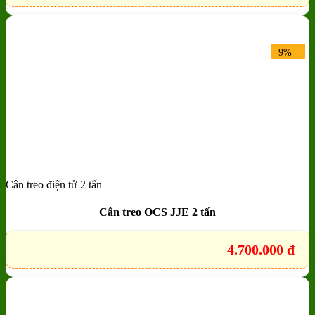
-9%
Cân treo điện tử 2 tấn
Add to wishlist
Quick View
Cân treo OCS JJE 2 tấn
4.700.000
đ