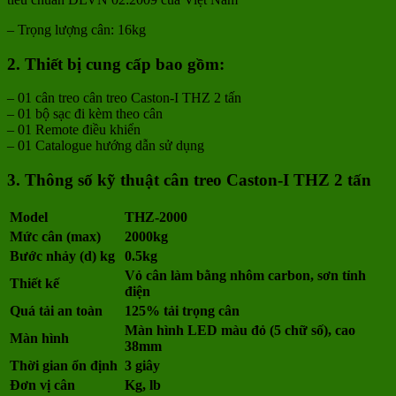
– Trọng lượng cân: 16kg
2. Thiết bị cung cấp bao gồm:
– 01 cân treo cân treo Caston-I THZ 2 tấn
– 01 bộ sạc đi kèm theo cân
– 01 Remote điều khiển
– 01 Catalogue hướng dẫn sử dụng
3. Thông số kỹ thuật cân treo Caston-I THZ 2 tấn
Model
THZ-2000
Mức cân (max)
2000kg
Bước nhảy (d) kg
0.5kg
Vỏ cân làm bằng nhôm carbon, sơn tỉnh
Thiết kế
điện
Quá tải an toàn
125% tải trọng cân
Màn hình LED màu đỏ (5 chữ số), cao
Màn hình
38mm
Thời gian ổn định
3 giây
Đơn vị cân
Kg, lb