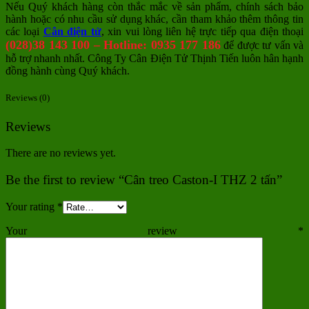
Nếu Quý khách hàng còn thắc mắc về sản phẩm, chính sách bảo
hành hoặc có nhu cầu sử dụng khác, cần tham khảo thêm thông tin
các loại
Cân điện tử
, xin vui lòng liên hệ trực tiếp qua điện thoại
(028)38 143 100 – Hotline: 0935 177 186
để được tư vấn và
hỗ trợ nhanh nhất. Công Ty Cân Điện Tử Thịnh Tiến luôn hân hạnh
đồng hành cùng Quý khách.
Reviews (0)
Reviews
There are no reviews yet.
Be the first to review “Cân treo Caston-I THZ 2 tấn”
Your rating
*
Your review
*