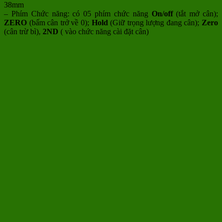
38mm
– Phím Chức năng: có 05 phím chức năng
On/off
(tắt mở cân);
ZERO
(bấm cân trở về 0);
Hold
(Giữ trọng lượng đang cân);
Zero
(cân trừ bì),
2ND
( vào chức năng cài đặt cân)