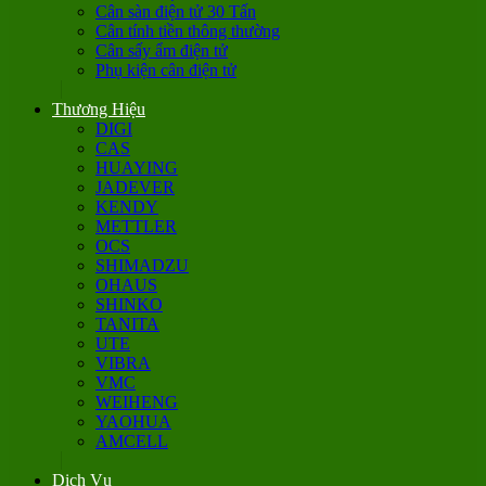
Cân sàn điện tử 30 Tấn
Cân tính tiền thông thường
Cân sấy ẩm điện tử
Phụ kiện cân điện tử
Thương Hiệu
DIGI
CAS
HUAYING
JADEVER
KENDY
METTLER
OCS
SHIMADZU
OHAUS
SHINKO
TANITA
UTE
VIBRA
VMC
WEIHENG
YAOHUA
AMCELL
Dịch Vụ