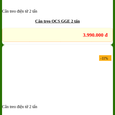
Cân treo điện tử 2 tấn
Add to wishlist
Quick View
Cân treo OCS GGE 2 tấn
3.990.000
đ
-11%
Cân treo điện tử 2 tấn
Add to wishlist
Quick View