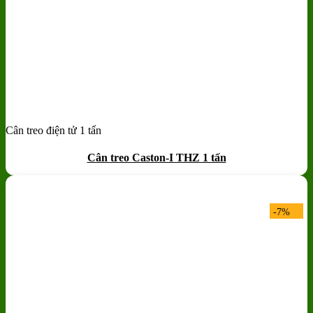
Cân treo điện tử 1 tấn
Add to wishlist
Quick View
Cân treo Caston-I THZ 1 tấn
-7%