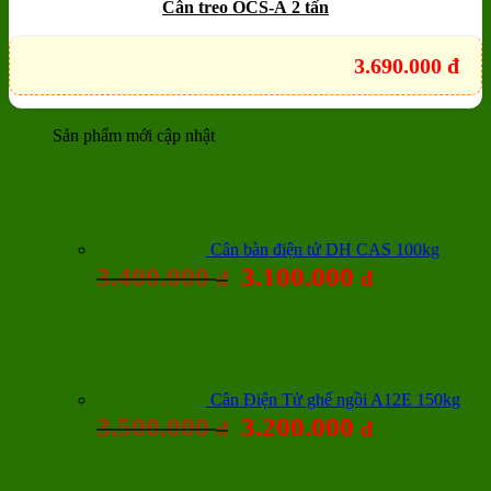
Cân treo OCS-A 2 tấn
3.690.000
đ
Sản phẩm mới cập nhật
Cân bàn điện tử DH CAS 100kg
3.400.000
3.100.000
đ
đ
Cân Điện Tử ghế ngồi A12E 150kg
3.500.000
3.200.000
đ
đ