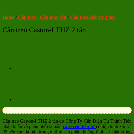
Home
/
Cân treo - Cân móc cẩu
/
Cân treo điện tử 2 tấn
Cân treo Caston-I THZ 2 tấn
Cân treo Caston-I THZ 2 tấn do Công Ty Cân Điện Tử Thịnh Tiến
nhập khẩu và phân phối là mẫu
cân treo điện tử
có độ chính xác và
độ bền cao, là một trong những sản phẩm khẳng định sự chất lượng