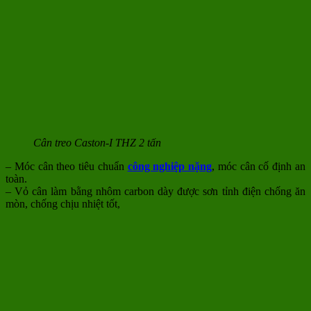
Cân treo Caston-I THZ 2 tấn
– Móc cân theo tiêu chuẩn
công nghiệp nặng
, móc cân cố định an
toàn.
– Vỏ cân làm bằng nhôm carbon dày được sơn tỉnh điện chống ăn
mòn, chống chịu nhiệt tốt,