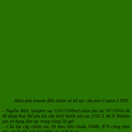
Hình ảnh remote điều khiển và bộ sạc cân treo Caston-I THZ
– Nguồn điện: Adaptor sạc 9.6V/1500mA kèm pin sạc 6V/10Ah rất
dể dàng thay thế pin khi cân kích thước pin sạc (150 X 48 X 90)mm
pin sử dụng liên tục trong vòng 50 giờ
– Cân đạt cấp chính xác III theo tiêu chuẩn OIML R76 cũng như
tiêu chuẩn ĐLVN 02:2009 của Việt Nam