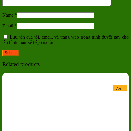
Name
*
Email
*
Lưu tên của tôi, email, và trang web trong trình duyệt này cho
lần bình luận kế tiếp của tôi.
Related products
-7%