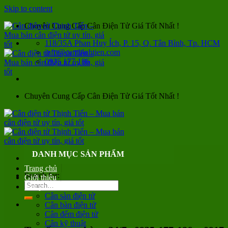
Skip to content
Chuyên Cung Cấp Cân Điện Tử Giá Tốt Nhất !
118/35A Phan Huy Ích, P. 15, Q. Tân Bình, Tp. HCM
info@canthinhtien.com
0935 177 186
Chuyên Cung Cấp Cân Điện Tử Giá Tốt Nhất !
DANH MỤC SẢN PHẨM
Trang chủ
Search for:
Giới thiệu
Sản phẩm
Cân sàn điện tử
Cân bàn điện tử
Cân đếm điện tử
Cân kỹ thuật