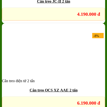
Cân treo JC-II 2 tấn
4.190.000
đ
-8%
Cân treo điện tử 2 tấn
Add to wishlist
Quick View
Cân treo OCS XZ AAE 2 tấn
6.190.000
đ