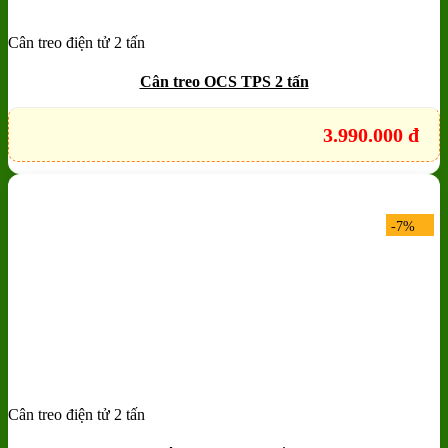
Cân treo điện tử 2 tấn
Add to wishlist
Quick View
Cân treo OCS TPS 2 tấn
3.990.000
đ
-7%
Cân treo điện tử 2 tấn
Add to wishlist
Quick View