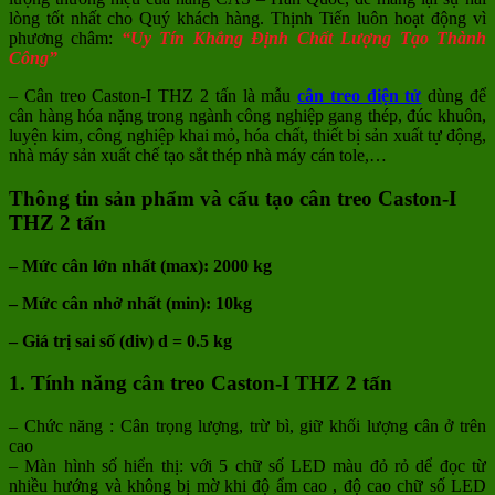
lòng tốt nhất cho Quý khách hàng. Thịnh Tiến luôn hoạt động vì
phương châm:
“Uy Tín Khẳng Định Chất Lượng Tạo Thành
Công”
– Cân treo Caston-I THZ 2 tấn là mẫu
cân treo điện tử
dùng để
cân hàng hóa nặng trong ngành công nghiệp gang thép, đúc khuôn,
luyện kim, công nghiệp khai mỏ, hóa chất, thiết bị sản xuất tự động,
nhà máy sản xuất chế tạo sắt thép nhà máy cán tole,…
Thông tin sản phẩm và cấu tạo cân treo Caston-I
THZ 2 tấn
– Mức cân lớn nhất (max): 2000 kg
– Mức cân nhở nhất (min): 10kg
– Giá trị sai số (div) d = 0.5 kg
1. Tính năng cân treo Caston-I THZ 2 tấn
– Chức năng : Cân trọng lượng, trừ bì, giữ khối lượng cân ở trên
cao
– Màn hình số hiển thị: với 5 chữ số LED màu đỏ rỏ dể đọc từ
nhiều hướng và không bị mờ khi độ ẩm cao , độ cao chữ số LED