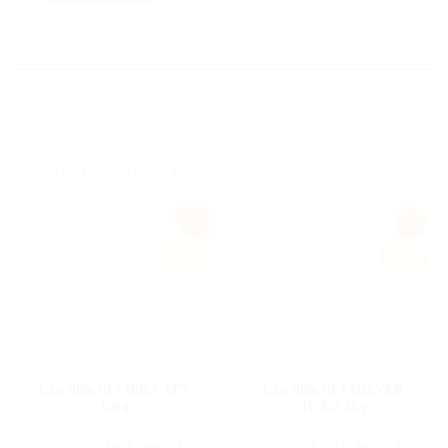
RELATED PRODUCTS
Add
Add
-17%
-6%
to
to
wishlist
wishlist
CÂN ĐIỆN TỬ 10 KG
CÂN ĐIỆN TỬ 6 KG
Cân điện tử VIBRA TPS
Cân điện tử JADEVER
10kg
JWRN 6kg
2.400.000
đ
2.950.000
đ