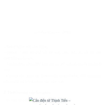
Cân điện tử Jadever JWRN
– Trọng lượng của cân: 3.2 kg.
– Option: Cổng RS-232 kết nối máy tính, máy in, kết nối đèn
cảnh báo Hi-Lo-OK
– Nguồn điện: 220-240V kèm Pin sạc 6V/4.0AH và dây nguồn đi
kèm
– Cân đạt cấp chính xác III theo tiêu chuẩn OIML R76 cũng như
tiêu chuẩn ĐLVN 02:2009 của Việt Nam
2. Thiết bị cung cấp bao gồm:
– 01 Cân điện tử JADEVER JWRN 15kg