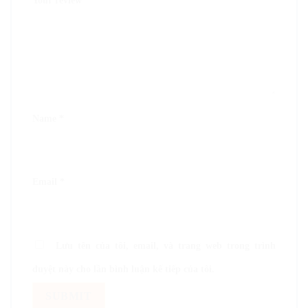
Your review
*
Name
*
Email
*
Lưu tên của tôi, email, và trang web trong trình
duyệt này cho lần bình luận kế tiếp của tôi.