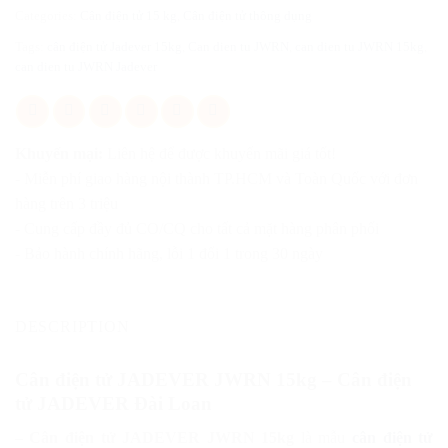
Categories:
Cân điện tử 15 kg
,
Cân điện tử thông dụng
Tags:
cân điện tử Jadever 15kg
,
Can dien tu JWRN
,
can dien tu JWRN 15kg
,
can dien tu JWRN Jadever
Khuyến mại:
Liên hệ để được khuyến mãi giá tốt!
- Miễn phí giao hàng nội thành TP.HCM và Toàn Quốc với đơn
hàng trên 3 triệu
- Cung cấp đầy đủ CO/CQ cho tất cả mặt hàng phân phối
- Bảo hành chính hãng, lỗi 1 đổi 1 trong 30 ngày
DESCRIPTION
Cân điện tử JADEVER JWRN 15kg – Cân điện
tử JADEVER Đài Loan
–
Cân điện tử JADEVER JWRN 15kg
là mẫu
cân điện tử