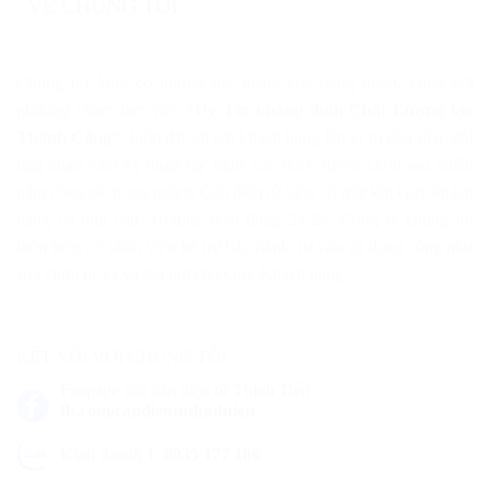
VỀ CHÚNG TÔI
Chúng tôi luôn có những thế mạnh của riêng mình, cùng với
phương châm làm việc
“Uy Tín khẳng định Chất Lượng tạo
Thành Công”
, luôn đặt lợi ích khách hàng lên vị trí đầu tiên, đội
ngũ nhân viên kỹ thuật tay nghề cao được tuyển chọn sau nhiều
năm công tác trong ngành Cân điện tử luôn có mặt khi Qúy khách
hàng có nhu cầu. Hotline hoạt động 24/24, Công ty chúng tôi
luôn luôn có nhân viên hỗ trợ bảo hành, tư vấn sử dụng cũng như
sửa chữa từ xa và tận nơi cho Qúy Khách hàng.
KẾT NỐI VỚI CHÚNG TÔI
Fanpage của cân điện tử Thịnh Tiến
fb.com/candientuthinhtien
Kinh doanh 1:
0935 177 186