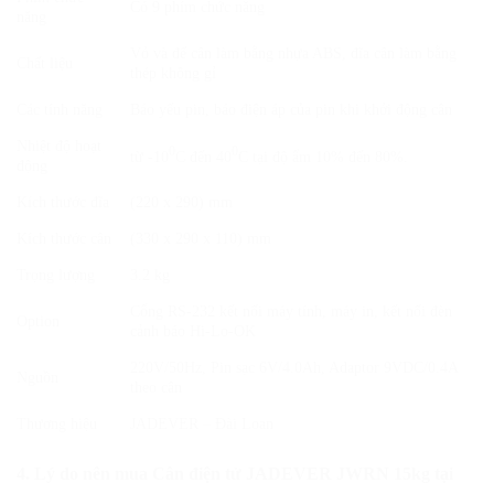
Có 9 phím chức năng
năng
Vỏ và đế cân làm bằng nhựa ABS, đĩa cân làm bằng
Chất liệu
thép không gỉ
Các tính năng
Báo yếu pin, báo điện áp của pin khi khởi động cân
Nhiệt độ hoạt
0
0
từ -10
C đến 40
C tại độ ẩm 10% đến 80%.
động
Kích thước đĩa
(220 x 290) mm
Kích thước cân
(330 x 290 x 110) mm
Trọng lượng
3.2 kg
Cổng RS-232 kết nối máy tính, máy in, kết nối đèn
Option
cảnh báo Hi-Lo-OK
220V/50Hz, Pin sạc 6V/4.0Ah, Adaptor 9VDC/0.4A
Nguồn
theo cân
Thương hiệu
JADEVER – Đài Loan
4. Lý do nên mua Cân điện tử JADEVER JWRN 15kg tại