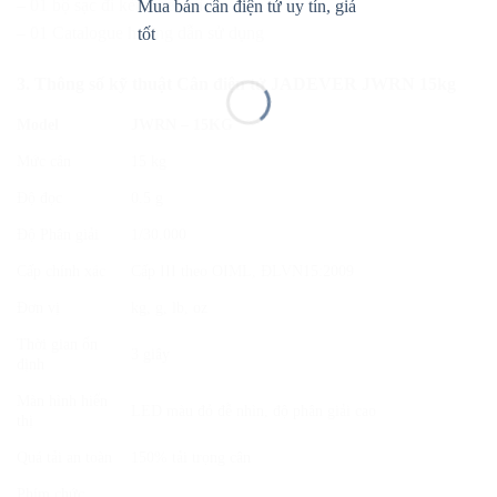
– 01 bộ sạc đi kèm theo cân
– 01 Catalogue hướng dẫn sử dụng
3. Thông số kỹ thuật Cân điện tử JADEVER JWRN 15kg
Model
JWRN – 15KG
Mức cân
15 kg
Độ đọc
0.5 g
Độ Phân giải
1/30.000
Cấp chính xác
Cấp III theo OIML, ĐLVN15:2009
Đơn vị
kg, g, lb, oz
Thời gian ổn
3 giây
định
Màn hình hiển
LED màu đỏ đễ nhìn, độ phân giải cao
thị
Quá tải an toàn
150% tải trọng cân
Phím chức