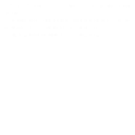
– Phím chức năng: Có 9 phím chức năng cơ bản, phím chuyển
đổi êm nhẹ.
– Các chức năng hiển thị: TARE (Trừ Bì), Zero (về không), Net
(cân bằng), Stable (ổn định), Low battery (Pin yếu).
– Ứng dụng cân: Cân, trừ bì, kiểm tra trọng lượng.