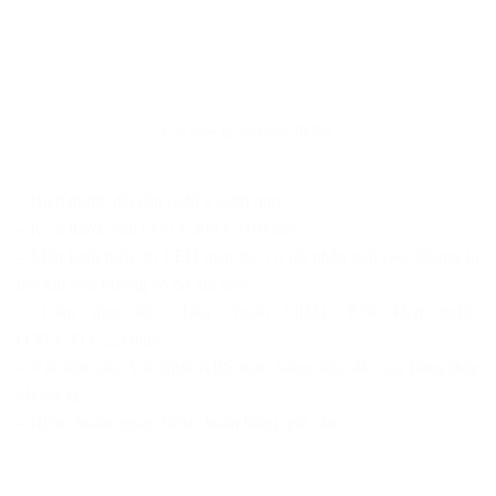
Cân điện tử Jadever JWRN
– Kích thước đĩa cân (220 x 290) mm.
– Kích thước cân (330 x 290 x 110) mm.
– Màn hình hiển thị LED màu đỏ, có độ phân giải cao, không bị
mờ khi môi trường có độ ẩm cao.
– Cảm ứng lực: Tiêu chuẩn OIML R76 kích thước
(130 x 30 x 22) mm.
– Vật liệu cân: Vỏ nhựa ABS màu trắng sữa, đĩa cân bằng thép
không gỉ.
– Hiệu chuẩn ngoại, hiệu chuẩn bằng quả cân.