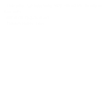
– Chức năng : Cân trọng lượng, trừ bì, cân kết nối, cân kiểm tra
trọng lượng
– Đơn vị cân: kg, g, lb, oz, pcs
– Thời gian ổn định: 3 giây.