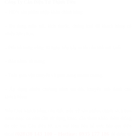
Công Ty Cân Điện Tử Thịnh Tiến
– 100% sản phẩm nhập khẩu chính hãng.
– Đa dạng mẫu mã, kích thước, chủng loại để khách hàng có
nhiều lựa chọn.
– Đổi trả trong vòng 30 ngày nếu xảy ra lỗi của nhà sản xuất.
– Bảo hành 18 tháng.
– Thời gian vận chuyển và giao hàng nhanh chóng.
– Áp dụng nhiều chương trình ưu đãi, khuyến mãi dành cho
khách hàng
Nếu Quý khách hàng còn thắc mắc về sản phẩm, chính sách bảo
hành hoặc có nhu cầu sử dụng khác, cần tham khảo thêm thông
tin các loại Cân điện tử, xin vui lòng liên hệ trực tiếp qua điện
(028)38 143 100 – Hotline: 0935 177 186
thoại
để được tư