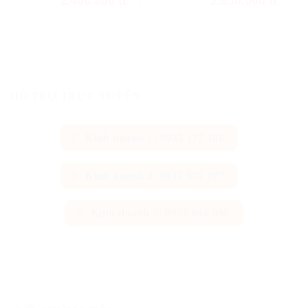
HỖ TRỢ TRỰC TUYẾN
Kinh doanh 1: 0935 177 186
Kinh doanh 2: 0917 977 177
Kinh doanh 3: 0976 646 690