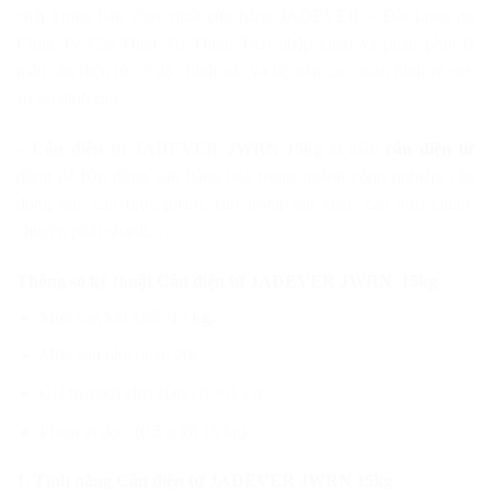
chất lượng bán chạy nhất của hãng JADEVER – Đài Loan do
Công Ty Cân Điện Tử Thịnh Tiến nhập khẩu và phân phối là
mẫu cân điện tử có độ chính xác và độ bền cao, màn hình rõ nét,
sự ổn định cao.
–
Cân điện tử JADEVER JWRN 15kg
là mẫu
cân điện tử
dùng để bàn dùng cân hàng hóa trong ngành công nghiệp, cân
đóng gói, cân thực phẩm, cân trong sản xuất, cân bưu chính,
chuyển phát nhanh,…
Thông số kỹ thuật Cân điện tử JADEVER JWRN 15kg
Mức cân lớn nhất: 15
kg.
Mức cân nhỏ nhất: 20e.
Giá trị vạch chia (Div) d = 0.5 g.
Phạm vi đọc: (0.5 g tới 15 kg).
1. Tính năng Cân điện tử JADEVER JWRN 15kg