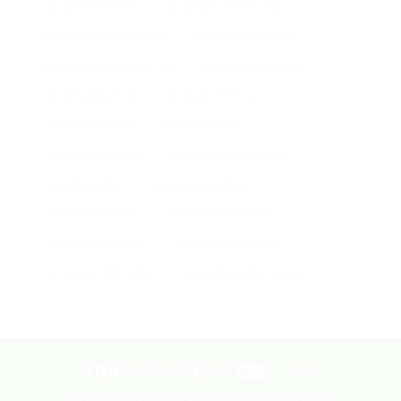
ban can dien tu DS166SS
ban can dien tu DS166SS 2 tan
Ban can dien tu DS166SS 500kg
ban can dien tu vibra tps 3kg
ban can san dien tu DS166SS 1 tan
ban can treo ocs xz aae 2 tan
bán cân treo điện tử 5 tấn
Bán cân điện tử B19S giá rẻ
can ban dien tu 30 gia re
can ban dien tu 30kg
can ban dien tu 30kg gia re
Can ban dien tu 50kg co may in
can ban dien tu 60kg
Can ban dien tu A12 50kg
can ban dien tu a12e 30kg
Can ban dien tu A12E 50kg
can ban dien tu a12e yaohua
Can ban dien tu B19S 100kg
Can ban dien tu B19S 150kg
cân bàn điện tử a9 30kg có máy in
© Bản quyền thuộc về Cân điện tử Thịnh Tiến™