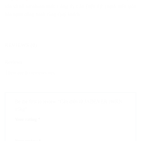
vấn và hỗ trợ nhanh nhất. Công Ty Cân Điện Tử Thịnh Tiến luôn
hân hạnh đồng hành cùng Quý khách.
REVIEWS (0)
Reviews
There are no reviews yet.
Be the first to review “Cân điện tử JADEVER JWRN
15kg”
Your rating
*
1
2
3
4
5