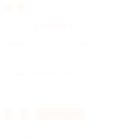
2.950.000
đ
đ
3.150.000
Cân điện tử JADEVER JWRN 15kg
là mẫu cân chất lượng
bán chạy nhất của hãng JADEVER – Đài Loan do Công Ty Cân
Điện Tử Thịnh Tiến nhập khẩu và phân phối là mẫu cân điện tử
có độ chính xác và độ bền cao, màn hình rõ nét, sự ổn định cao.
Cân điện tử JADEVER JWRN 15kg
là mẫu cân điện tử dùng
để bàn dùng cân hàng hóa trong ngành công nghiệp, cân đóng
gói, cân thực phẩm, cân trong sản xuất, cân bưu chính, chuyển
phát nhanh,…
Cân điện tử JADEVER JWRN 15kg quantity
ADD TO CART
Add to wishlist