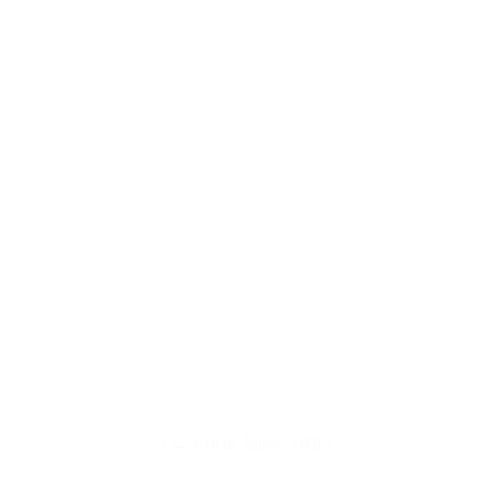
Cân điện tử Jadever JWRN