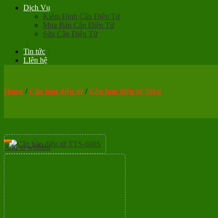
Dịch Vụ
Kiểm Định Cân Điện Tử
Mua Bán Cân Điện Tử
Sửa Cân Điện Tử
Tin tức
LIên hệ
Home
/
Cân bàn điện tử
/
Cân bàn điện tử 50kg
Add to wishlist