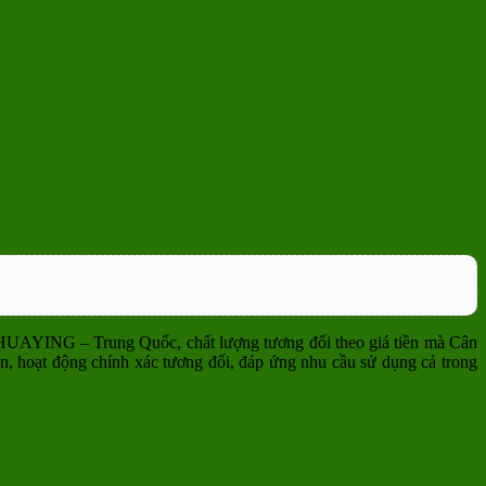
g HUAYING – Trung Quốc, chất lượng tương đối theo giá tiền mà Cân
, hoạt động chính xác tương đối, đáp ứng nhu cầu sử dụng cả trong