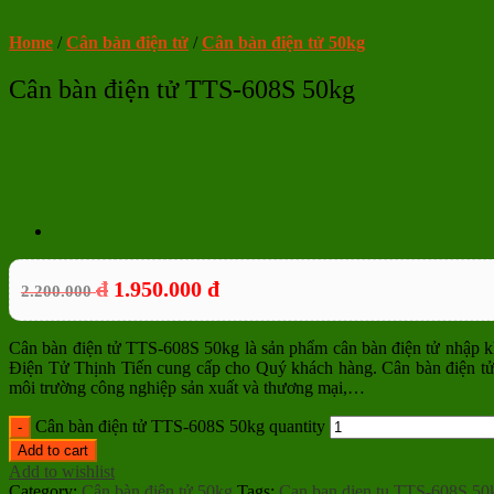
Home
/
Cân bàn điện tử
/
Cân bàn điện tử 50kg
Cân bàn điện tử TTS-608S 50kg
đ
1.950.000
đ
2.200.000
Cân bàn điện tử TTS-608S 50kg là sản phẩm cân bàn điện tử nhập k
Điện Tử Thịnh Tiến cung cấp cho Quý khách hàng. Cân bàn điện tử 
môi trường công nghiệp sản xuất và thương mại,…
Cân bàn điện tử TTS-608S 50kg quantity
Add to cart
Add to wishlist
Category:
Cân bàn điện tử 50kg
Tags:
Can ban dien tu TTS-608S 50