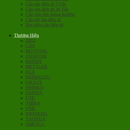
Cân sàn điện tử 3 Tấn
Cân sàn điện tử 30 Tấn
Cân tính tiền thông thường
Cân sấy ẩm điện tử
Phụ kiện cân điện tử
Thương Hiệu
DIGI
CAS
HUAYING
JADEVER
KENDY
METTLER
OCS
SHIMADZU
OHAUS
SHINKO
TANITA
UTE
VIBRA
VMC
WEIHENG
YAOHUA
AMCELL