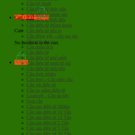
Cân kỹ thuật
Cân điện tử thủy sản
Cân điện tử nông sản
0
đ
Cart /
Cân điện tử tính tiền
Cân điện tử thông dụng
Cân điện tử tiểu ly
Cart
Cân động vật – cân gia súc
Cân mũ cao su
No products in the cart.
Cân phân tích
Cân điện tử
Cân điện tử ghế ngồi
Cân điện tử mini bỏ túi
Cân điện tử nhà bếp
Cân thực phẩm
Cân treo – Cân móc cẩu
Cân vải điện tử
Cân xe nâng điện tử
Loadcell – Cân áp lực
Quả cân
Cân sàn điện tử 500kg
Cân sàn điện tử 10 Tấn
Cân sàn điện tử 15 Tấn
Cân sàn điện tử 2 Tấn
Cân sàn điện tử 5 Tấn
Cân sàn điện tử 20 Tấn