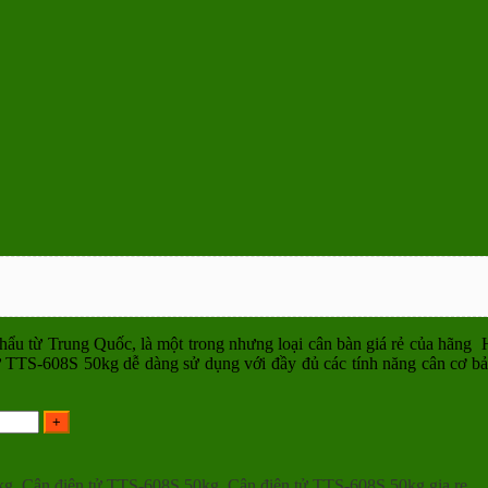
hẩu từ Trung Quốc, là một trong nhưng loại cân bàn giá rẻ của hãn
TTS-608S 50kg dễ dàng sử dụng với đầy đủ các tính năng cân cơ bản
kg
,
Cân điện tử TTS-608S 50kg
,
Cân điện tử TTS-608S 50kg gia re