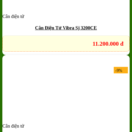
Cân điện tử
Add to wishlist
Quick View
Cân Điện Tử Vibra Sj 3200CE
11.200.000
đ
-9%
Cân điện tử
Add to wishlist
Quick View