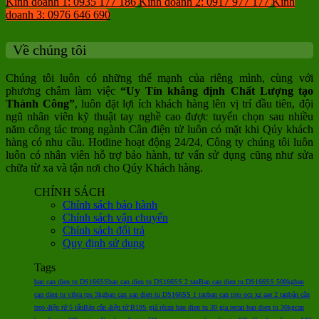
Kinh doanh 1: 0935 177 186
Kinh doanh 2: 0917 977 177
Kinh
doanh 3: 0976 646 690
Về chúng tôi
Chúng tôi luôn có những thế mạnh của riêng mình, cùng với
phương châm làm việc
“Uy Tín khẳng định Chất Lượng tạo
Thành Công”
, luôn đặt lợi ích khách hàng lên vị trí đầu tiên, đội
ngũ nhân viên kỹ thuật tay nghề cao được tuyển chọn sau nhiều
năm công tác trong ngành Cân điện tử luôn có mặt khi Qúy khách
hàng có nhu cầu. Hotline hoạt động 24/24, Công ty chúng tôi luôn
luôn có nhân viên hỗ trợ bảo hành, tư vấn sử dụng cũng như sửa
chữa từ xa và tận nơi cho Qúy Khách hàng.
CHÍNH SÁCH
Chính sách bảo hành
Chính sách vận chuyển
Chính sách đổi trả
Quy định sử dụng
Tags
ban can dien tu DS166SS
ban can dien tu DS166SS 2 tan
Ban can dien tu DS166SS 500kg
ban
can dien tu vibra tps 3kg
ban can san dien tu DS166SS 1 tan
ban can treo ocs xz aae 2 tan
bán cân
treo điện tử 5 tấn
Bán cân điện tử B19S giá rẻ
can ban dien tu 30 gia re
can ban dien tu 30kg
can