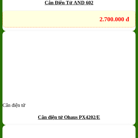
Cân Điện Tử AND 602
2.700.000
đ
Cân điện tử
Add to wishlist
Quick View
Cân điện tử Ohaus PX4202/E