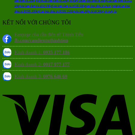
ban dien tu 30kg gia re
Can ban dien tu 50kg co may in
can ban dien tu 60kg
Can ban dien tu A12
50kg
can ban dien tu a12e 30kg
Can ban dien tu A12E 50kg
can ban dien tu a12e yaohua
Can ban
dien tu B19S 100kg
Can ban dien tu B19S 150kg
cân bàn điện tử a9 30kg có máy in
KẾT NỐI VỚI CHÚNG TÔI
Fanpage của cân điện tử Thịnh Tiến
fb.com/candientuthinhtien
Kinh doanh 1:
0935 177 186
Kinh doanh 2:
0917 977 177
Kinh doanh 3:
0976 646 69