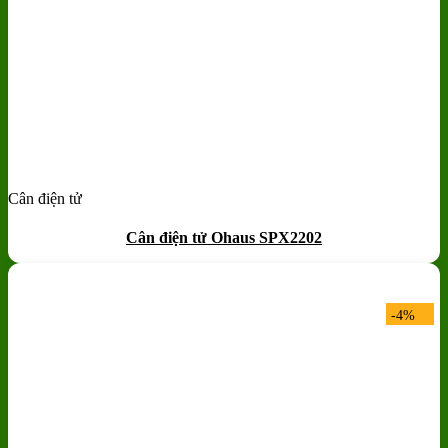
Cân điện tử
Add to wishlist
Quick View
Cân điện tử Ohaus SPX2202
-4%