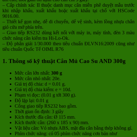
– Cấp chính xác II thuộc danh mục cân miễn phê duyệt mẫu trước
khi nhập khẩu, xuất khẩu hoặc xuất khẩu tại chổ với HSCode
9016.00.
– Thiết kế gọn nhẹ, dễ di chuyển, dể vệ sinh, kèm lồng nhựa chắn
gió cửa mở phía trên.
– Giao tiếp RS232 dùng kết nối với máy in, máy tính, đèn 3 màu
chức năng cân kiểm tra Hi-Lo-Ok.
– Độ phân giải 1/30.000 theo tiêu chuẩn ĐLVN16:2009 cũng như
tiêu chuẩn Quốc Tế OIML R76
1. Thông số kỹ thuật Cân Mủ Cao Su AND 300g
Mức cân lớn nhất:
300 g
Mức cân nhỏ nhất: 20e.
Giá trị độ chia: d = 0.01 g.
Giá trị độ chia kiểm: e = 10d.
Phạm vi đọc: (0.01 g tới 300 g).
Độ lặp lại: 0.01 g
Cổng giao tiếp RS232 bao gồm.
Thời gian ổn định: 3 giây
Kích thước đĩa cân: Ø 115 mm.
Kích thước cân: (260 x 185 x 90) mm.
Vật liệu cân: Vỏ nhựa ABS, mặt đĩa cân bằng thép không gỉ.
Phím chức năng: có 05 phím chức năng cơn bản như