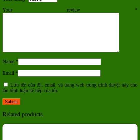
Your review
*
Name
*
Email
*
Lưu tên của tôi, email, và trang web trong trình duyệt này cho
lần bình luận kế tiếp của tôi.
Related products