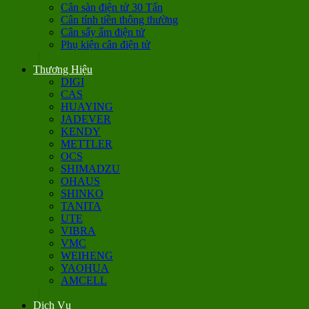
Cân sàn điện tử 30 Tấn
Cân tính tiền thông thường
Cân sấy ẩm điện tử
Phụ kiện cân điện tử
Thương Hiệu
DIGI
CAS
HUAYING
JADEVER
KENDY
METTLER
OCS
SHIMADZU
OHAUS
SHINKO
TANITA
UTE
VIBRA
VMC
WEIHENG
YAOHUA
AMCELL
Dịch Vụ