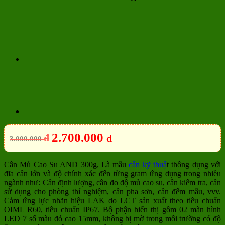
2.700.000
đ
đ
3.000.000
Cân Mủ Cao Su AND 300g, Là mẫu
cân kỹ thuậ
t thông dụng với
đĩa cân lớn và độ chính xác đến từng gram ứng dụng trong nhiều
ngành như: Cân định lượng, cân đo độ mủ cao su, cân kiểm tra, cân
sử dụng cho phòng thí nghiệm, cân pha sơn, cân đếm mẫu, vvv.
Cảm ứng lực nhãn hiệu LAK do LCT sản xuất theo tiêu chuẩn
OIML R60, tiêu chuẩn IP67. Bộ phận hiển thị gồm 02 màn hình
LED 7 số màu đỏ cao 15mm, không bị mờ trong môi trường có độ