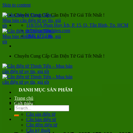
Skip to content
Chuyên Cung Cấp Cân Điện Tử Giá Tốt Nhất !
118/35A Phan Huy Ích, P. 15, Q. Tân Bình, Tp. HCM
info@canthinhtien.com
0935 177 186
Chuyên Cung Cấp Cân Điện Tử Giá Tốt Nhất !
DANH MỤC SẢN PHẨM
Trang chủ
Search for:
Giới thiệu
Sản phẩm
Cân sàn điện tử
Cân bàn điện tử
Cân đếm điện tử
Cân kỹ thuật