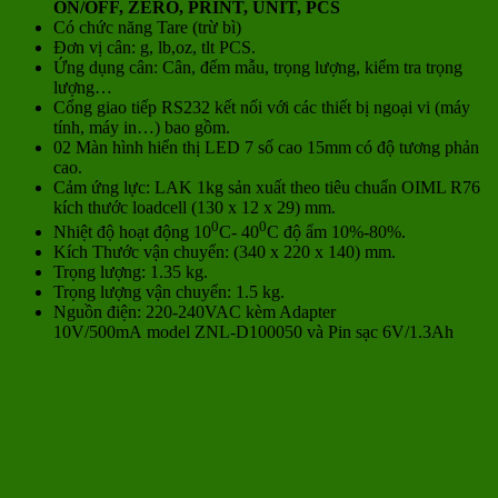
ON/OFF, ZERO, PRINT, UNIT, PCS
Có chức năng Tare (trừ bì)
Đơn vị cân: g, lb,oz, tlt PCS.
Ứng dụng cân: Cân, đếm mẫu, trọng lượng, kiểm tra trọng
lượng…
Cổng giao tiếp RS232 kết nối với các thiết bị ngoại vi (máy
tính, máy in…) bao gồm.
02 Màn hình hiển thị LED 7 số cao 15mm có độ tương phản
cao.
Cảm ứng lực: LAK 1kg sản xuất theo tiêu chuẩn OIML R76
kích thước loadcell (130 x 12 x 29) mm.
0
0
Nhiệt độ hoạt động 10
C- 40
C độ ẩm 10%-80%.
Kích Thước vận chuyển: (340 x 220 x 140) mm.
Trọng lượng: 1.35 kg.
Trọng lượng vận chuyển: 1.5 kg.
Nguồn điện: 220-240VAC kèm Adapter
10V/500mA model ZNL-D100050 và Pin sạc 6V/1.3Ah