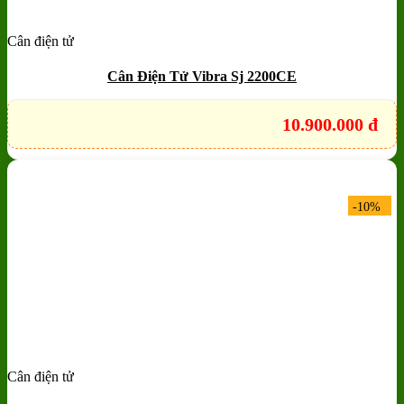
Cân điện tử
Add to wishlist
Quick View
Cân Điện Tử Vibra Sj 2200CE
10.900.000
đ
-10%
Cân điện tử
Add to wishlist
Quick View