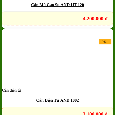
Cân Mủ Cao Su AND HT 120
4.200.000
đ
-9%
Cân điện tử
Add to wishlist
Quick View
Cân Điện Tử AND 1002
3.100.000
đ