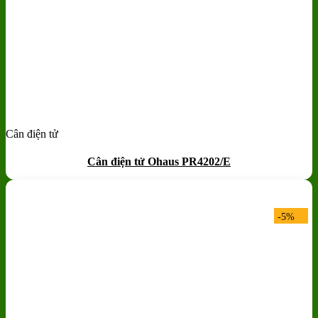
Cân điện tử
Add to wishlist
Quick View
Cân điện tử Ohaus PR4202/E
-5%