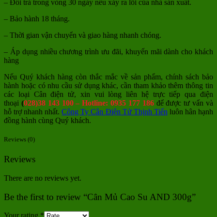
– Đổi trả trong vòng 30 ngày nếu xảy ra lỗi của nhà sản xuất.
– Bảo hành 18 tháng.
– Thời gian vận chuyển và giao hàng nhanh chóng.
– Áp dụng nhiều chương trình ưu đãi, khuyến mãi dành cho khách
hàng
Nếu Quý khách hàng còn thắc mắc về sản phẩm, chính sách bảo
hành hoặc có nhu cầu sử dụng khác, cần tham khảo thêm thông tin
các loại Cân điện tử, xin vui lòng liên hệ trực tiếp qua điện
thoại
(
028)38 143 100 – Hotline: 0935 177 186
để được tư vấn và
hỗ trợ nhanh nhất.
Công Ty Cân Điện Tử Thịnh Tiến
luôn hân hạnh
đồng hành cùng Quý khách.
Reviews (0)
Reviews
There are no reviews yet.
Be the first to review “Cân Mủ Cao Su AND 300g”
Your rating
*