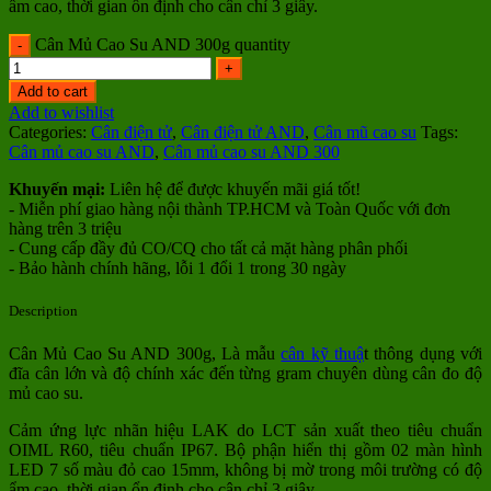
ẩm cao, thời gian ổn định cho cân chỉ 3 giây.
Cân Mủ Cao Su AND 300g quantity
Add to cart
Add to wishlist
Categories:
Cân điện tử
,
Cân điện tử AND
,
Cân mũ cao su
Tags:
Cân mủ cao su AND
,
Cân mủ cao su AND 300
Khuyến mại:
Liên hệ để được khuyến mãi giá tốt!
- Miễn phí giao hàng nội thành TP.HCM và Toàn Quốc với đơn
hàng trên 3 triệu
- Cung cấp đầy đủ CO/CQ cho tất cả mặt hàng phân phối
- Bảo hành chính hãng, lỗi 1 đổi 1 trong 30 ngày
Description
Cân Mủ Cao Su AND 300g, Là mẫu
cân kỹ thuậ
t thông dụng với
đĩa cân lớn và độ chính xác đến từng gram chuyên dùng cân đo độ
mủ cao su.
Cảm ứng lực nhãn hiệu LAK do LCT sản xuất theo tiêu chuẩn
OIML R60, tiêu chuẩn IP67. Bộ phận hiển thị gồm 02 màn hình
LED 7 số màu đỏ cao 15mm, không bị mờ trong môi trường có độ
ẩm cao, thời gian ổn định cho cân chỉ 3 giây.