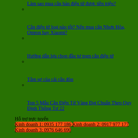
Làm sao mua cân bàn điện tử được tiền triệu?
Cân điện tử loại nào tốt? Nên mua cân Nhơn Hòa,
Omron hay Xiaomi?
Hướng dẫn lựa chọn đầu tư trạm cân điện tử
Tâm sự của cái cân đòn
Top 5 Mẫu Cân Điện Tử Vàng Đạt Chuẩn Theo Quy
Định Thông Tư 22
Hỗ trợ trực tuyến
Kinh doanh 1: 0935 177 186
Kinh doanh 2: 0917 977 177
Kinh doanh 3: 0976 646 690