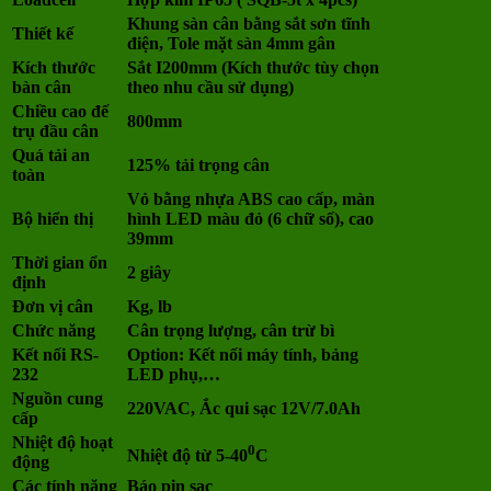
Khung sàn cân bằng sắt sơn tĩnh
Thiết kế
điện, Tole mặt sàn 4mm gân
Kích thước
Sắt I200mm (Kích thước tùy chọn
bàn cân
theo nhu cầu sử dụng)
Chiều cao đế
800mm
trụ đầu cân
Quá tải an
125% tải trọng cân
toàn
Vỏ bằng nhựa ABS cao cấp, màn
Bộ hiển thị
hình LED màu đỏ (6 chữ số), cao
39mm
Thời gian ổn
2 giây
định
Đơn vị cân
Kg, lb
Chức năng
Cân trọng lượng, cân trừ bì
Kết nối RS-
Option: Kết nối máy tính, bảng
232
LED phụ,…
Nguồn cung
220VAC, Ắc qui sạc 12V/7.0Ah
cấp
Nhiệt độ hoạt
0
Nhiệt độ từ 5-40
C
động
Các tính năng
Báo pin sạc