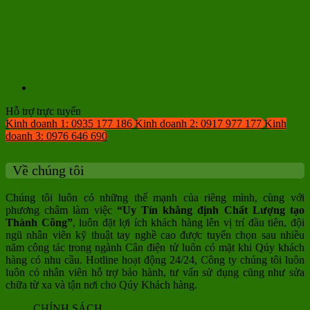
Hỗ trợ trực tuyến
Kinh doanh 1: 0935 177 186
Kinh doanh 2: 0917 977 177
Kinh
doanh 3: 0976 646 690
Về chúng tôi
Chúng tôi luôn có những thế mạnh của riêng mình, cùng với
phương châm làm việc
“Uy Tín khẳng định Chất Lượng tạo
Thành Công”
, luôn đặt lợi ích khách hàng lên vị trí đầu tiên, đội
ngũ nhân viên kỹ thuật tay nghề cao được tuyển chọn sau nhiều
năm công tác trong ngành Cân điện tử luôn có mặt khi Qúy khách
hàng có nhu cầu. Hotline hoạt động 24/24, Công ty chúng tôi luôn
luôn có nhân viên hỗ trợ bảo hành, tư vấn sử dụng cũng như sửa
chữa từ xa và tận nơi cho Qúy Khách hàng.
CHÍNH SÁCH