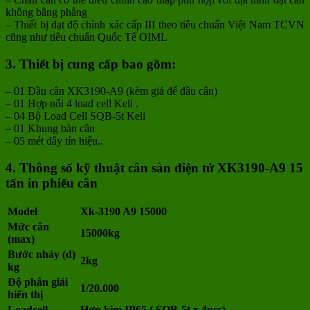
không bằng phẳng
– Thiết bị đạt độ chính xác cấp III theo tiêu chuẩn Việt Nam TCVN
cũng như tiêu chuẩn Quốc Tế OIML
3. Thiết bị cung cấp bao gồm:
– 01 Đầu cân XK3190-A9 (kèm giá để đầu cân)
– 01 Hợp nối 4 load cell Keli .
– 04 Bộ Load Cell SQB-5t Keli
– 01 Khung bàn cân
– 05 mét dây tín hiệu..
4. Thông số kỹ thuật cân sàn điện tử XK3190-A9 15
tấn
in phiếu cân
Model
Xk-3190 A9 15000
Mức cân
15000kg
(max)
Bước nhảy (d)
2kg
kg
Độ phân giải
1/20.000
hiển thị
Loadcell
Hợp kim IP65 ( SQB-5t x 4pcs)