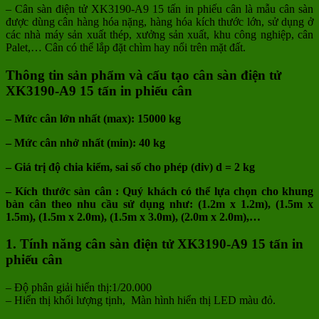
– Cân sàn điện tử XK3190-A9 15 tấn in phiếu cân là mẫu cân sàn
được dùng cân hàng hóa nặng, hàng hóa kích thước lớn, sử dụng ở
các nhà máy sản xuất thép, xưởng sản xuất, khu công nghiệp, cân
Palet,… Cân có thể lắp đặt chìm hay nổi trên mặt đất.
Thông tin sản phẩm và cấu tạo cân sàn điện tử
XK3190-A9 15
tấn in phiếu cân
– Mức cân lớn nhất (max): 15000 kg
– Mức cân nhở nhất (min): 40 kg
– Giá trị độ chia kiểm, sai số cho phép (div) d = 2 kg
– Kích thước sàn cân : Quý khách có thể lựa chọn cho khung
bàn cân theo nhu cầu sử dụng như: (1.2m x 1.2m), (1.5m x
1.5m), (1.5m x 2.0m), (1.5m x 3.0m), (2.0m x 2.0m),…
1. Tính năng cân sàn điện tử XK3190-A9 15
tấn in
phiếu cân
– Độ phân giải hiển thị:1/20.000
– Hiển thị khối lượng tịnh, Màn hình hiển thị LED màu đỏ.