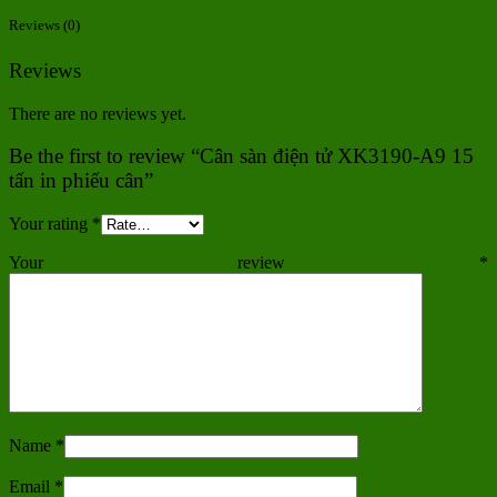
Reviews (0)
Reviews
There are no reviews yet.
Be the first to review “Cân sàn điện tử XK3190-A9 15
tấn in phiếu cân”
Your rating
*
Your review
*
Name
*
Email
*