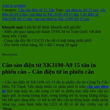
Add to wishlist
Category:
Cân sàn điện tử 15 Tấn
Tags:
can dien tu A9 15 tan
,
cân
điện tử A9 15kg
,
can dien tu XK-3190 A9 15 tan
,
Cân điện tử
XK3190 A9 15 tấn
,
can san dien tu XK-3190 A9 15 tan
Khuyến mại:
Liên hệ để được khuyến mãi giá tốt!
- Miễn phí giao hàng nội thành TP.HCM và Toàn Quốc với đơn
hàng trên 3 triệu
- Cung cấp đầy đủ CO/CQ cho tất cả mặt hàng phân phối
- Bảo hành chính hãng, lỗi 1 đổi 1 trong 30 ngày
Description
Cân sàn điện tử XK3190-A9 15 tấn in
phiếu cân – Cân điện tử in phiếu cân
– Cân sàn điện tử XK3190-A9 15 tấn in phiếu cân do Công Ty Cân
Điện Tử Thịnh Tiến nhập khẩu và phân phối là mẫu
cân sàn điện
tử
tích hợp máy in, cân xong có thể in phiếu trực tiếp trên cân (in
ngày giờ, in trong lượng thực, trong lượng trừ bì, trọng lượng tổng),
lưu kết quả cộng dồn, có thể in dữ liệu cân tự động hoặc nhấn phím
bằng tay, màn hình hiển thị LED số đỏ rỏ dể đọc chiều cao số
39mm