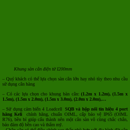
Khung sàn cân điện tử I200mm
– Quý khách có thể lựa chọn sàn cân lớn hay nhỏ tùy theo nhu cầu
sử dụng cân hàng
– Có các lựa chọn cho khung bàn cân:
(1.2m x 1.2m), (1.5m x
1.5m), (1.5m x 2.0m), (1.5m x 3.0m), (2.0m x 2.0m),…
– Sử dụng cảm biến 4 Loadcell
SQB và hộp nối tín hiệu 4 port
hãng Keli
chính hãng, chuẩn OIML, cấp bảo vệ IP65 (OIML
R76), bền bỉ giúp cấu thành nên một cân sàn vô cùng chắc chắn,
bảo đảm độ bền cao và thẩm mỹ.
– Chân cân có thể điều chỉnh cao thấp phù hợp với địa hình đặt cân