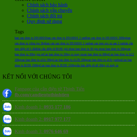
Chính sách bảo hành
Chính sách vận chuyển
Chính sách đổi trả
Quy định sử dụng
Tags
ban can dien tu DS166SS
ban can dien tu DS166SS 2 tan
Ban can dien tu DS166SS 500kg
ban
can dien tu vibra tps 3kg
ban can san dien tu DS166SS 1 tan
ban can treo ocs xz aae 2 tan
bán cân
treo điện tử 5 tấn
Bán cân điện tử B19S giá rẻ
can ban dien tu 30 gia re
can ban dien tu 30kg
can
ban dien tu 30kg gia re
Can ban dien tu 50kg co may in
can ban dien tu 60kg
Can ban dien tu A12
50kg
can ban dien tu a12e 30kg
Can ban dien tu A12E 50kg
can ban dien tu a12e yaohua
Can ban
dien tu B19S 100kg
Can ban dien tu B19S 150kg
cân bàn điện tử a9 30kg có máy in
KẾT NỐI VỚI CHÚNG TÔI
Fanpage của cân điện tử Thịnh Tiến
fb.com/candientuthinhtien
Kinh doanh 1:
0935 177 186
Kinh doanh 2:
0917 977 177
Kinh doanh 3:
0976 646 69