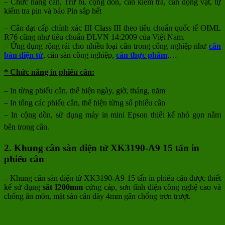
– Chức năng cân, Trừ bì, cộng dồn, cân kiểm tra, cân động vật, tự
kiểm tra pin và báo Pin sắp hết
– Cân đạt cấp chính xác III Class III theo tiêu chuẩn quốc tế OIML
R76 cũng như tiêu chuẩn ĐLVN 14:2009 của Việt Nam.
– Ứng dụng rộng rải cho nhiều loại cân trong công nghiệp như
cân
bàn điện tử
, cân sàn công nghiệp,
cân thực phẩm
,…
* Chức năng in phiếu cân:
– In từng phiếu cân, thể hiện ngày, giờ, tháng, năm
– In tổng các phiếu cân, thể hiện từng số phiếu cân
– In cộng dồn, sử dụng máy in mini Epson thiết kế nhỏ gọn nằm
bên trong cân.
2. Khung cân sàn điện tử XK3190-A9 15 tấn
in
phiếu cân
– Khung cân sàn điện tử XK3190-A9 15 tấn in phiếu cân được thiết
kế sử dụng
sắt I200mm
cứng cáp, sơn tĩnh điện công nghệ cao và
chống ăn mòn, mặt sàn cân dày 4mm gân chống trơn trượt.