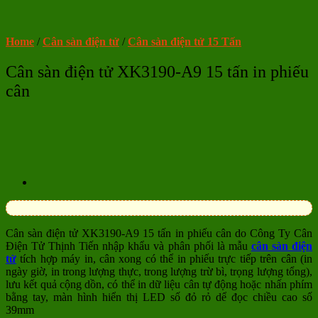
Home
/
Cân sàn điện tử
/
Cân sàn điện tử 15 Tấn
Cân sàn điện tử XK3190-A9 15 tấn in phiếu
cân
Cân sàn điện tử XK3190-A9 15 tấn in phiếu cân do Công Ty Cân
Điện Tử Thịnh Tiến nhập khẩu và phân phối là mẫu
cân sàn điện
tử
tích hợp máy in, cân xong có thể in phiếu trực tiếp trên cân (in
ngày giờ, in trong lượng thực, trong lượng trừ bì, trọng lượng tổng),
lưu kết quả cộng dồn, có thể in dữ liệu cân tự động hoặc nhấn phím
bằng tay, màn hình hiển thị LED số đỏ rỏ dể đọc chiều cao số
39mm