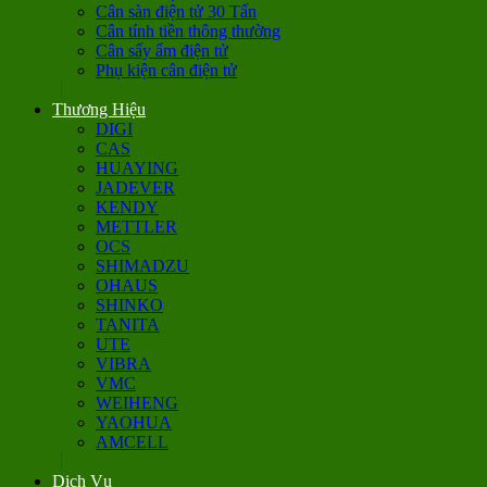
Cân sàn điện tử 30 Tấn
Cân tính tiền thông thường
Cân sấy ẩm điện tử
Phụ kiện cân điện tử
Thương Hiệu
DIGI
CAS
HUAYING
JADEVER
KENDY
METTLER
OCS
SHIMADZU
OHAUS
SHINKO
TANITA
UTE
VIBRA
VMC
WEIHENG
YAOHUA
AMCELL
Dịch Vụ