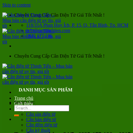
Skip to content
Chuyên Cung Cấp Cân Điện Tử Giá Tốt Nhất !
118/35A Phan Huy Ích, P. 15, Q. Tân Bình, Tp. HCM
info@canthinhtien.com
0935 177 186
Chuyên Cung Cấp Cân Điện Tử Giá Tốt Nhất !
DANH MỤC SẢN PHẨM
Trang chủ
Search for:
Giới thiệu
Sản phẩm
Cân sàn điện tử
Cân bàn điện tử
Cân đếm điện tử
Cân kỹ thuật