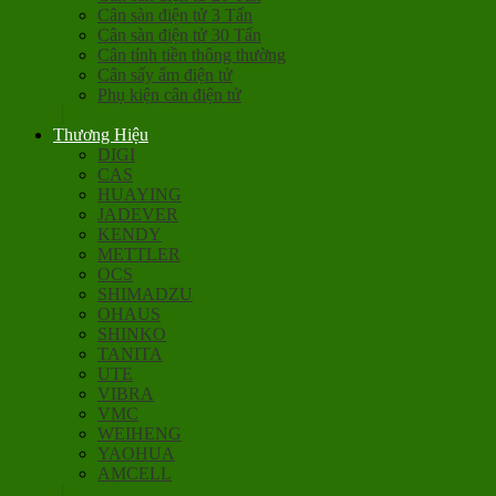
Cân sàn điện tử 3 Tấn
Cân sàn điện tử 30 Tấn
Cân tính tiền thông thường
Cân sấy ẩm điện tử
Phụ kiện cân điện tử
Thương Hiệu
DIGI
CAS
HUAYING
JADEVER
KENDY
METTLER
OCS
SHIMADZU
OHAUS
SHINKO
TANITA
UTE
VIBRA
VMC
WEIHENG
YAOHUA
AMCELL