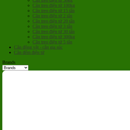
Cân treo điện tử 50kg
Cân treo điện tử 100kg
Cân treo điện tử 15 tấn
Cân treo điện tử 2 tấn
Cân treo điện tử 20 tấn
Cân treo điện tử 3 tấn
Cân treo điện tử 30 tấn
Cân treo điện tử 300kg
Cân treo điện tử 5 tấn
Cân động vật - cân gia súc
Cân đếm điện tử
Brands