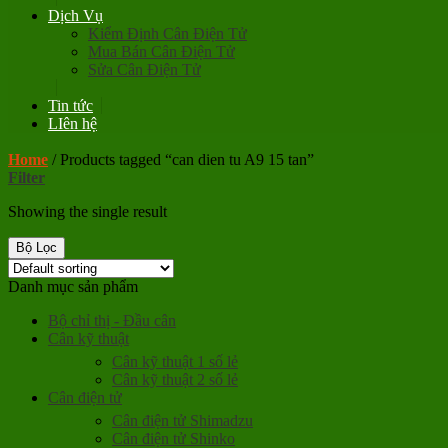
Dịch Vụ
Kiểm Định Cân Điện Tử
Mua Bán Cân Điện Tử
Sửa Cân Điện Tử
Tin tức
LIên hệ
Home
/
Products tagged “can dien tu A9 15 tan”
Filter
Showing the single result
Bộ Lọc
Danh mục sản phẩm
Bộ chỉ thị - Đầu cân
Cân kỹ thuật
Cân kỹ thuật 1 số lẻ
Cân kỹ thuật 2 số lẻ
Cân điện tử
Cân điện tử Shimadzu
Cân điện tử Shinko