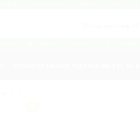
UY ÍCH, P. 15, Q. TÂN BÌNH, TP. HCM
INFO@CANTHINHTIEN.COM
Tư vấn mua hàng 24/7
GIỚI THIỆU
SẢN PHẨM
THƯƠNG HIỆU
DỊCH VỤ
ME
/
PRODUCTS TAGGED “CAN BAN DIEN TU DS-16
-9%
Add
to
wishlist