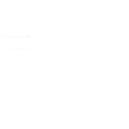
 TỬ 60KG
n tử DS-166SS 60kg
đ
4.100.000