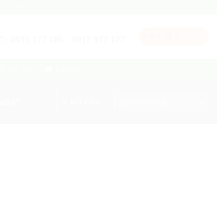
0935 177 186
0
Đ
CART /
: 0935 177 186 - 0917 977 177
TIN TỨC
LIÊN HỆ
6SS”
BỘ LỌC