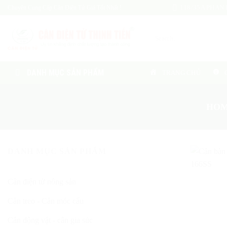
Skip
Chuyên Cung Cấp Cân Điện Tử Giá Tốt Nhất !
118/35A PHAN H
to
content
Search
for:
DANH MỤC SẢN PHẨM
TRANG CHỦ
HO
DANH MỤC SẢN PHẨM
Cân điện tử nông sản
Cân treo - Cân móc cẩu
Cân động vật - cân gia súc