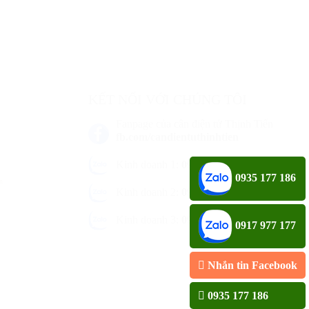
KẾT NỐI VỚI CHÚNG TÔI
Fanpage của cân điện tử Thịnh Tiến
fb.com/candientuthinhtien
Kinh doanh 1:
0935 177 186
0935 177 186
an
Kinh doanh 2:
0917 977 177
Kinh doanh 3:
0976 646 69
0917 977 177
Nhắn tin Facebook
0935 177 186