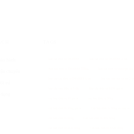
ÁCH
TAGS
ban can dien tu DS166SS
ban can dien tu DS166SS 2 tan
bảo hành
Ban can dien tu DS166SS 500kg
ban can dien tu vibra tps 3kg
vận chuyển
ban can san dien tu DS166SS 1 tan
ban can treo ocs xz aae 2 t
ổi trả
bán cân treo điện tử 5 tấn
Bán cân điện tử B19S giá rẻ
 dụng
can ban dien tu 30 gia re
can ban dien tu 30kg
can ban dien tu 30kg gia re
Can ban dien tu 50kg co may in
can ban dien tu 60kg
Can ban dien tu A12 50kg
can ban dien tu a12e 30kg
Can ban dien tu A12E 50kg