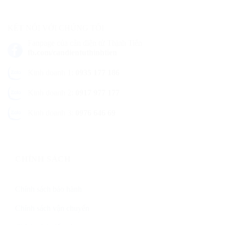
KẾT NỐI VỚI CHÚNG TÔI
Fanpage của cân điện tử Thịnh Tiến
fb.com/candientuthinhtien
Kinh doanh 1:
0935 177 186
Kinh doanh 2:
0917 977 177
Kinh doanh 3:
0976 646 69
CHÍNH SÁCH
Chính sách bảo hành
Chính sách vận chuyển