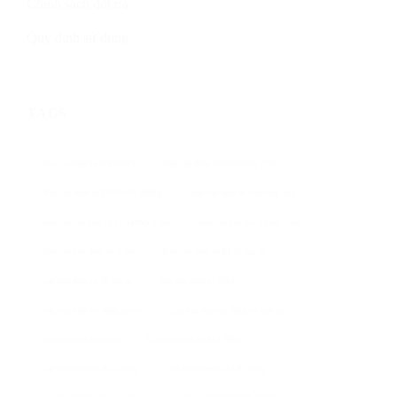
Chính sách đổi trả
Quy định sử dụng
TAGS
ban can dien tu DS166SS
ban can dien tu DS166SS 2 tan
Ban can dien tu DS166SS 500kg
ban can dien tu vibra tps 3kg
ban can san dien tu DS166SS 1 tan
ban can treo ocs xz aae 2 tan
bán cân treo điện tử 5 tấn
Bán cân điện tử B19S giá rẻ
can ban dien tu 30 gia re
can ban dien tu 30kg
can ban dien tu 30kg gia re
Can ban dien tu 50kg co may in
can ban dien tu 60kg
Can ban dien tu A12 50kg
can ban dien tu a12e 30kg
Can ban dien tu A12E 50kg