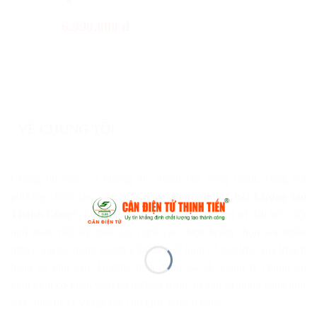
6.990.000
đ
VỀ CHÚNG TÔI
Chúng tôi luôn có những thế mạnh của riêng mình, cùng với
phương châm làm việc
“Uy Tín khẳng định Chất Lượng tạo
Thành Công”
, luôn đặt lợi ích khách hàng lên vị trí đầu tiên, đội
ngũ nhân viên kỹ thuật tay nghề cao được tuyển chọn sau nhiều
năm công tác trong ngành Cân điện tử luôn có mặt khi Qúy khách
hàng có nhu cầu. Hotline hoạt động 24/24, Công ty chúng tôi
luôn luôn có nhân viên hỗ trợ bảo hành, tư vấn sử dụng cũng như
sửa chữa từ xa và tận nơi cho Qúy Khách hàng.