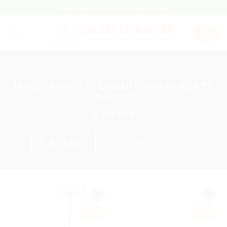
Skip
Chuyên Cung Cấp Cân Điện Tử Giá Tốt Nhất !
to
content
HOME
/
PRODUCTS TAGGED “CÂN BÀN ĐIỆN TỬ
XK-3190 A9”
FILTER
BỘ LỌC
Add
Add
-6%
-6%
to
to
wishlist
wishlist