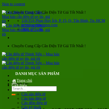
Skip to content
Chuyên Cung Cấp Cân Điện Tử Giá Tốt Nhất !
118/35A Phan Huy Ích, P. 15, Q. Tân Bình, Tp. HCM
info@canthinhtien.com
0935 177 186
Chuyên Cung Cấp Cân Điện Tử Giá Tốt Nhất !
DANH MỤC SẢN PHẨM
Trang chủ
Search for:
Giới thiệu
Sản phẩm
Cân sàn điện tử
Cân bàn điện tử
Cân đếm điện tử
Cân kỹ thuật