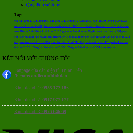
Quy định sử dụng
Tags
ban can dien tu DS166SS
ban can dien tu DS166SS 2 tan
Ban can dien tu DS166SS 500kg
ban
can dien tu vibra tps 3kg
ban can san dien tu DS166SS 1 tan
ban can treo ocs xz aae 2 tan
bán cân
treo điện tử 5 tấn
Bán cân điện tử B19S giá rẻ
can ban dien tu 30 gia re
can ban dien tu 30kg
can
ban dien tu 30kg gia re
Can ban dien tu 50kg co may in
can ban dien tu 60kg
Can ban dien tu A12
50kg
can ban dien tu a12e 30kg
Can ban dien tu A12E 50kg
can ban dien tu a12e yaohua
Can ban
dien tu B19S 100kg
Can ban dien tu B19S 150kg
cân bàn điện tử a9 30kg có máy in
KẾT NỐI VỚI CHÚNG TÔI
Fanpage của cân điện tử Thịnh Tiến
fb.com/candientuthinhtien
Kinh doanh 1:
0935 177 186
Kinh doanh 2:
0917 977 177
Kinh doanh 3:
0976 646 69