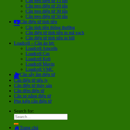
Cân treo điện tử 15 tấn
Cân treo điện tử 20 tấn
Cân treo điện tử 30 tấn
Cân treo điện tử 50 tấn
Cân điện tử tính tiền
Cân tính tiền thông thường
Cân điện tử tính tiền in mã vạch
Cân điện tử tính tiền in bill
Loadcell – Cân áp lực
Loadcell Amcells
Loadcell Cas
Loadcell Keli
Loadcell Mavin
Loadcell VMC
Cân sấy ẩm điện tử
Cân điện tử tiểu ly
Cân điện tử thủy sản
Cân đếm điện tử
Cân xe nâng điện tử
Phụ kiện cân điện tử
Search for:
Trang chủ