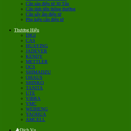
Cân sàn điện tử 30 Tấn
Cân tính tiền thông thường
Cân sấy ẩm điện tử
Phụ kiện cân điện tử
Thương Hiệu
DIGI
CAS
HUAYING
JADEVER
KENDY
METTLER
OCS
SHIMADZU
OHAUS
SHINKO
TANITA
UTE
VIBRA
VMC
WEIHENG
YAOHUA
AMCELL
Dịch Vụ