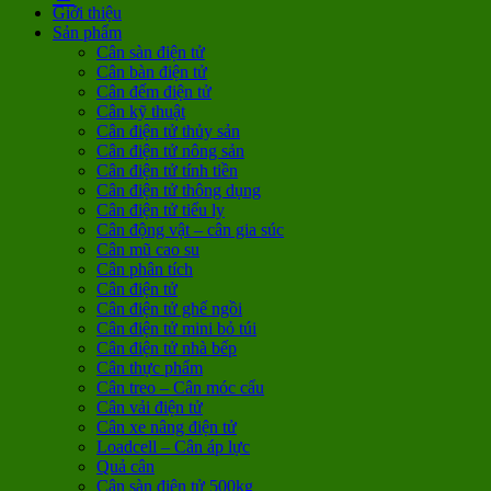
Giới thiệu
Sản phẩm
Cân sàn điện tử
Cân bàn điện tử
Cân đếm điện tử
Cân kỹ thuật
Cân điện tử thủy sản
Cân điện tử nông sản
Cân điện tử tính tiền
Cân điện tử thông dụng
Cân điện tử tiểu ly
Cân động vật – cân gia súc
Cân mũ cao su
Cân phân tích
Cân điện tử
Cân điện tử ghế ngồi
Cân điện tử mini bỏ túi
Cân điện tử nhà bếp
Cân thực phẩm
Cân treo – Cân móc cẩu
Cân vải điện tử
Cân xe nâng điện tử
Loadcell – Cân áp lực
Quả cân
Cân sàn điện tử 500kg