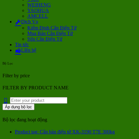
WEIHENG
YAOHUA
AMCELL
Dịch Vụ
Kiểm Định Cân Điện Tử
Mua Bán Cân Điện Tử
Sửa Cân Điện Tử
Tin tức
LIên hệ
Bộ Lọc
Filter by price
FILTER BY PRODUCT NAME
Áp dụng bộ lọc
Bộ lọc đang hoạt động
Product tag: Cân bàn điện tử XK-3190 T7E 300kg