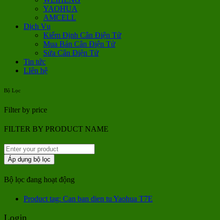
YAOHUA
AMCELL
Dịch Vụ
Kiểm Định Cân Điện Tử
Mua Bán Cân Điện Tử
Sửa Cân Điện Tử
Tin tức
LIên hệ
Bộ Lọc
Filter by price
FILTER BY PRODUCT NAME
Áp dụng bộ lọc
Bộ lọc đang hoạt động
Product tag: Can ban dien tu Yaohua T7E
Login