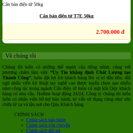
Cân bàn điện tử 50kg
Add to wishlist
Quick View
Cân bàn điện tử T7E 50kg
2.700.000
đ
Về chúng tôi
Chúng tôi luôn có những thế mạnh của riêng mình, cùng với
phương châm làm việc
“Uy Tín khẳng định Chất Lượng tạo
Thành Công”
, luôn đặt lợi ích khách hàng lên vị trí đầu tiên, đội
ngũ nhân viên kỹ thuật tay nghề cao được tuyển chọn sau nhiều
năm công tác trong ngành Cân điện tử luôn có mặt khi Qúy khách
hàng có nhu cầu. Hotline hoạt động 24/24, Công ty chúng tôi luôn
luôn có nhân viên hỗ trợ bảo hành, tư vấn sử dụng cũng như sửa
chữa từ xa và tận nơi cho Qúy Khách hàng.
CHÍNH SÁCH
Chính sách bảo hành
Chính sách vận chuyển
Chính sách đổi trả