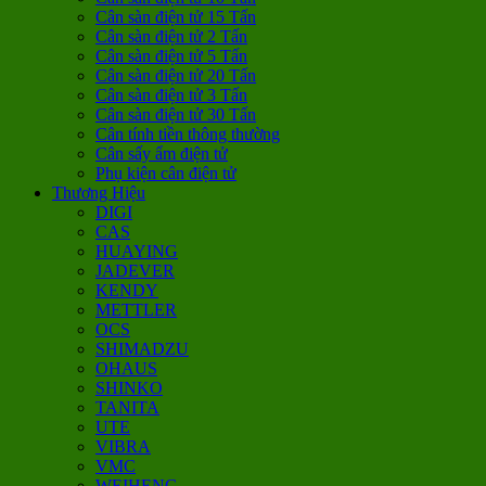
Cân sàn điện tử 15 Tấn
Cân sàn điện tử 2 Tấn
Cân sàn điện tử 5 Tấn
Cân sàn điện tử 20 Tấn
Cân sàn điện tử 3 Tấn
Cân sàn điện tử 30 Tấn
Cân tính tiền thông thường
Cân sấy ẩm điện tử
Phụ kiện cân điện tử
Thương Hiệu
DIGI
CAS
HUAYING
JADEVER
KENDY
METTLER
OCS
SHIMADZU
OHAUS
SHINKO
TANITA
UTE
VIBRA
VMC
WEIHENG