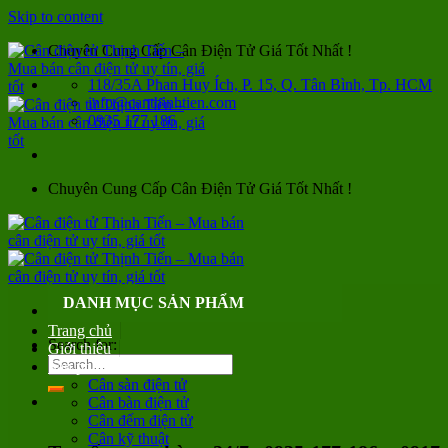
Skip to content
Chuyên Cung Cấp Cân Điện Tử Giá Tốt Nhất !
118/35A Phan Huy Ích, P. 15, Q. Tân Bình, Tp. HCM
info@canthinhtien.com
0935 177 186
Chuyên Cung Cấp Cân Điện Tử Giá Tốt Nhất !
DANH MỤC SẢN PHẨM
Trang chủ
Search for:
Giới thiệu
Sản phẩm
Cân sàn điện tử
Cân bàn điện tử
Cân đếm điện tử
Cân kỹ thuật