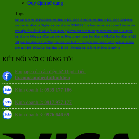
Quy định sử dụng
Tags
ban can dien tu DS166SS
ban can dien tu DS166SS 2 tan
Ban can dien tu DS166SS 500kg
ban
can dien tu vibra tps 3kg
ban can san dien tu DS166SS 1 tan
ban can treo ocs xz aae 2 tan
bán cân
treo điện tử 5 tấn
Bán cân điện tử B19S giá rẻ
can ban dien tu 30 gia re
can ban dien tu 30kg
can
ban dien tu 30kg gia re
Can ban dien tu 50kg co may in
can ban dien tu 60kg
Can ban dien tu A12
50kg
can ban dien tu a12e 30kg
Can ban dien tu A12E 50kg
can ban dien tu a12e yaohua
Can ban
dien tu B19S 100kg
Can ban dien tu B19S 150kg
cân bàn điện tử a9 30kg có máy in
KẾT NỐI VỚI CHÚNG TÔI
Fanpage của cân điện tử Thịnh Tiến
fb.com/candientuthinhtien
Kinh doanh 1:
0935 177 186
Kinh doanh 2:
0917 977 177
Kinh doanh 3:
0976 646 69