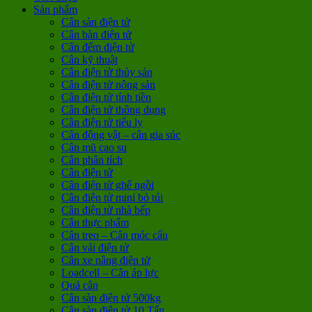
Sản phẩm
Cân sàn điện tử
Cân bàn điện tử
Cân đếm điện tử
Cân kỹ thuật
Cân điện tử thủy sản
Cân điện tử nông sản
Cân điện tử tính tiền
Cân điện tử thông dụng
Cân điện tử tiểu ly
Cân động vật – cân gia súc
Cân mũ cao su
Cân phân tích
Cân điện tử
Cân điện tử ghế ngồi
Cân điện tử mini bỏ túi
Cân điện tử nhà bếp
Cân thực phẩm
Cân treo – Cân móc cẩu
Cân vải điện tử
Cân xe nâng điện tử
Loadcell – Cân áp lực
Quả cân
Cân sàn điện tử 500kg
Cân sàn điện tử 10 Tấn