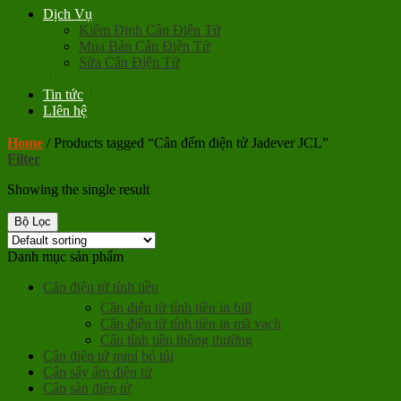
Dịch Vụ
Kiểm Định Cân Điện Tử
Mua Bán Cân Điện Tử
Sửa Cân Điện Tử
Tin tức
LIên hệ
Home
/
Products tagged “Cân đếm điện tử Jadever JCL”
Filter
Showing the single result
Bộ Lọc
Danh mục sản phẩm
Cân điện tử tính tiền
Cân điện tử tính tiền in bill
Cân điện tử tính tiền in mã vạch
Cân tính tiền thông thường
Cân điện tử mini bỏ túi
Cân sấy ẩm điện tử
Cân sàn điện tử