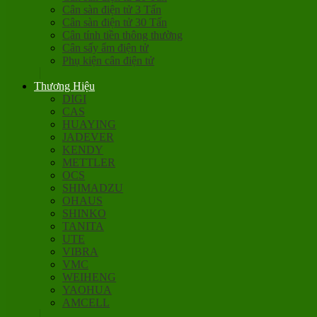
Cân sàn điện tử 3 Tấn
Cân sàn điện tử 30 Tấn
Cân tính tiền thông thường
Cân sấy ẩm điện tử
Phụ kiện cân điện tử
Thương Hiệu
DIGI
CAS
HUAYING
JADEVER
KENDY
METTLER
OCS
SHIMADZU
OHAUS
SHINKO
TANITA
UTE
VIBRA
VMC
WEIHENG
YAOHUA
AMCELL