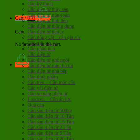
Cân kỹ thuật
Cân điện tử thủy sản
Cân điện tử nông sản
0
đ
Cart /
Cân điện tử tính tiền
Cân điện tử thông dụng
Cân điện tử tiểu ly
Cart
Cân động vật – cân gia súc
Cân mũ cao su
No products in the cart.
Cân phân tích
Cân điện tử
Cân điện tử ghế ngồi
Cân điện tử mini bỏ túi
Cân điện tử nhà bếp
Cân thực phẩm
Cân treo – Cân móc cẩu
Cân vải điện tử
Cân xe nâng điện tử
Loadcell – Cân áp lực
Quả cân
Cân sàn điện tử 500kg
Cân sàn điện tử 10 Tấn
Cân sàn điện tử 15 Tấn
Cân sàn điện tử 2 Tấn
Cân sàn điện tử 5 Tấn
Cân sàn điện tử 20 Tấn