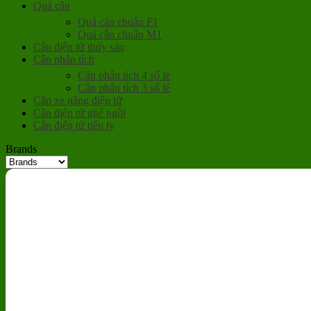
Quả cân
Quả cân chuẩn F1
Quả cân chuẩn M1
Cân điện tử thủy sản
Cân phân tích
Cân phân tích 4 số lẻ
Cân phân tích 3 số lẻ
Cân xe nâng điện tử
Cân điện tử ghế ngồi
Cân điện tử tiểu ly
Brands