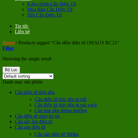
Kiểm Định Cân Điện Tử
Mua Bán Cân Điện Tử
Sửa Cân Điện Tử
Tin tức
LIên hệ
Home
/
Products tagged “Cân đếm điện tử OHAUS RC21”
Filter
Showing the single result
Bộ Lọc
Danh mục sản phẩm
Cân điện tử tính tiền
Cân điện tử tính tiền in bill
Cân điện tử tính tiền in mã vạch
Cân tính tiền thông thường
Cân điện tử mini bỏ túi
Cân sấy ẩm điện tử
Cân sàn điện tử
Cân sàn điện tử 500kg