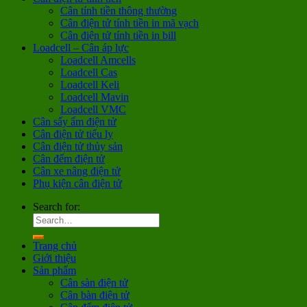
Cân tính tiền thông thường
Cân điện tử tính tiền in mã vạch
Cân điện tử tính tiền in bill
Loadcell – Cân áp lực
Loadcell Amcells
Loadcell Cas
Loadcell Keli
Loadcell Mavin
Loadcell VMC
Cân sấy ẩm điện tử
Cân điện tử tiểu ly
Cân điện tử thủy sản
Cân đếm điện tử
Cân xe nâng điện tử
Phụ kiện cân điện tử
Search for:
Trang chủ
Giới thiệu
Sản phẩm
Cân sàn điện tử
Cân bàn điện tử