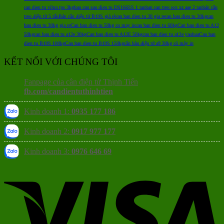
can dien tu vibra tps 3kg
ban can san dien tu DS166SS 1 tan
ban can treo ocs xz aae 2 tan
bán cân
treo điện tử 5 tấn
Bán cân điện tử B19S giá rẻ
can ban dien tu 30 gia re
can ban dien tu 30kg
can
ban dien tu 30kg gia re
Can ban dien tu 50kg co may in
can ban dien tu 60kg
Can ban dien tu A12
50kg
can ban dien tu a12e 30kg
Can ban dien tu A12E 50kg
can ban dien tu a12e yaohua
Can ban
dien tu B19S 100kg
Can ban dien tu B19S 150kg
cân bàn điện tử a9 30kg có máy in
KẾT NỐI VỚI CHÚNG TÔI
Fanpage của cân điện tử Thịnh Tiến
fb.com/candientuthinhtien
Kinh doanh 1:
0935 177 186
Kinh doanh 2:
0917 977 177
Kinh doanh 3:
0976 646 69