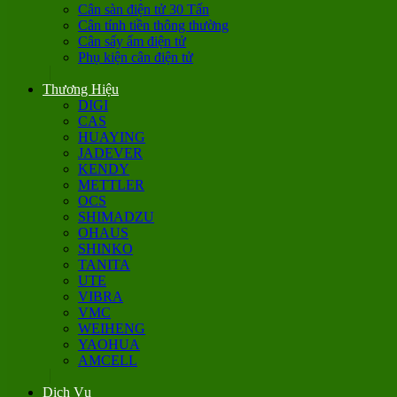
Cân sàn điện tử 30 Tấn
Cân tính tiền thông thường
Cân sấy ẩm điện tử
Phụ kiện cân điện tử
Thương Hiệu
DIGI
CAS
HUAYING
JADEVER
KENDY
METTLER
OCS
SHIMADZU
OHAUS
SHINKO
TANITA
UTE
VIBRA
VMC
WEIHENG
YAOHUA
AMCELL
Dịch Vụ