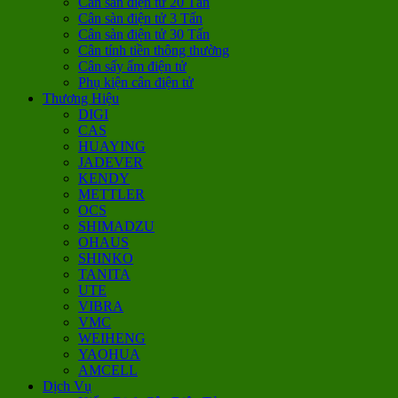
Cân sàn điện tử 20 Tấn
Cân sàn điện tử 3 Tấn
Cân sàn điện tử 30 Tấn
Cân tính tiền thông thường
Cân sấy ẩm điện tử
Phụ kiện cân điện tử
Thương Hiệu
DIGI
CAS
HUAYING
JADEVER
KENDY
METTLER
OCS
SHIMADZU
OHAUS
SHINKO
TANITA
UTE
VIBRA
VMC
WEIHENG
YAOHUA
AMCELL
Dịch Vụ