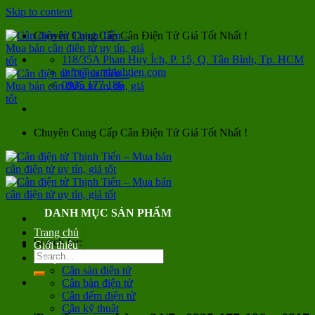
Skip to content
Chuyên Cung Cấp Cân Điện Tử Giá Tốt Nhất !
118/35A Phan Huy Ích, P. 15, Q. Tân Bình, Tp. HCM
info@canthinhtien.com
0935 177 186
Chuyên Cung Cấp Cân Điện Tử Giá Tốt Nhất !
DANH MỤC SẢN PHẨM
Trang chủ
Search for:
Giới thiệu
Sản phẩm
Cân sàn điện tử
Cân bàn điện tử
Cân đếm điện tử
Cân kỹ thuật