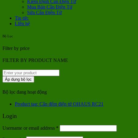
Kiểm Định Cân Điện Tử
Mua Bán Cân Điện Tử
Sửa Cân Điện Tử
Tin tức
LIên hệ
Bộ Lọc
Filter by price
FILTER BY PRODUCT NAME
Áp dụng bộ lọc
Bộ lọc đang hoạt động
Product tag: Cân đếm điện tử OHAUS RC21
Login
Username or email address
*