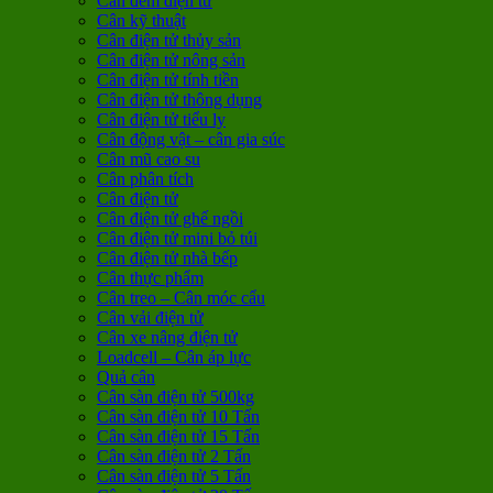
Cân đếm điện tử
Cân kỹ thuật
Cân điện tử thủy sản
Cân điện tử nông sản
Cân điện tử tính tiền
Cân điện tử thông dụng
Cân điện tử tiểu ly
Cân động vật – cân gia súc
Cân mũ cao su
Cân phân tích
Cân điện tử
Cân điện tử ghế ngồi
Cân điện tử mini bỏ túi
Cân điện tử nhà bếp
Cân thực phẩm
Cân treo – Cân móc cẩu
Cân vải điện tử
Cân xe nâng điện tử
Loadcell – Cân áp lực
Quả cân
Cân sàn điện tử 500kg
Cân sàn điện tử 10 Tấn
Cân sàn điện tử 15 Tấn
Cân sàn điện tử 2 Tấn
Cân sàn điện tử 5 Tấn