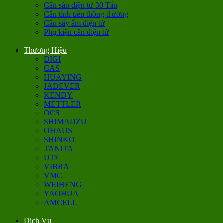
Cân sàn điện tử 30 Tấn
Cân tính tiền thông thường
Cân sấy ẩm điện tử
Phụ kiện cân điện tử
Thương Hiệu
DIGI
CAS
HUAYING
JADEVER
KENDY
METTLER
OCS
SHIMADZU
OHAUS
SHINKO
TANITA
UTE
VIBRA
VMC
WEIHENG
YAOHUA
AMCELL
Dịch Vụ