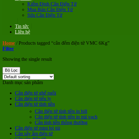
Kiểm Định Cân Điện Tử
Mua Bán Cân Điện Tử
Sửa Cân Điện Tử
Tin tức
LIên hệ
Home
/
Products tagged “cân đếm điện tử VMC 6Kg”
Filter
Showing the single result
Bộ Lọc
Danh mục sản phẩm
Cân điện tử ghế ngồi
Cân điện tử tiểu ly
Cân điện tử tính tiền
Cân điện tử tính tiền in bill
Cân điện tử tính tiền in mã vạch
Cân tính tiền thông thường
Cân điện tử mini bỏ túi
Cân sấy ẩm điện tử