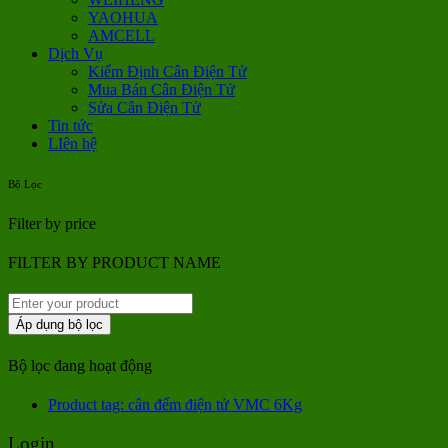
YAOHUA
AMCELL
Dịch Vụ
Kiểm Định Cân Điện Tử
Mua Bán Cân Điện Tử
Sửa Cân Điện Tử
Tin tức
LIên hệ
Bộ Lọc
Filter by price
FILTER BY PRODUCT NAME
Áp dụng bộ lọc
Bộ lọc đang hoạt động
Product tag: cân đếm điện tử VMC 6Kg
Login