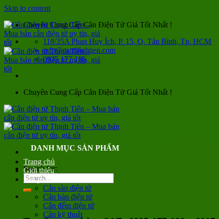
Skip to content
Chuyên Cung Cấp Cân Điện Tử Giá Tốt Nhất !
118/35A Phan Huy Ích, P. 15, Q. Tân Bình, Tp. HCM
info@canthinhtien.com
0935 177 186
Chuyên Cung Cấp Cân Điện Tử Giá Tốt Nhất !
DANH MỤC SẢN PHẨM
Trang chủ
Search for:
Giới thiệu
Sản phẩm
Cân sàn điện tử
Cân bàn điện tử
Cân đếm điện tử
Cân kỹ thuật