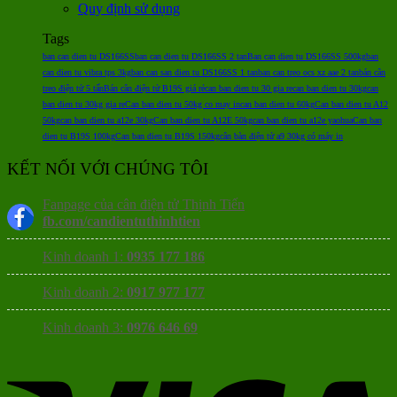
Quy định sử dụng
Tags
ban can dien tu DS166SS
ban can dien tu DS166SS 2 tan
Ban can dien tu DS166SS 500kg
ban
can dien tu vibra tps 3kg
ban can san dien tu DS166SS 1 tan
ban can treo ocs xz aae 2 tan
bán cân
treo điện tử 5 tấn
Bán cân điện tử B19S giá rẻ
can ban dien tu 30 gia re
can ban dien tu 30kg
can
ban dien tu 30kg gia re
Can ban dien tu 50kg co may in
can ban dien tu 60kg
Can ban dien tu A12
50kg
can ban dien tu a12e 30kg
Can ban dien tu A12E 50kg
can ban dien tu a12e yaohua
Can ban
dien tu B19S 100kg
Can ban dien tu B19S 150kg
cân bàn điện tử a9 30kg có máy in
KẾT NỐI VỚI CHÚNG TÔI
Fanpage của cân điện tử Thịnh Tiến
fb.com/candientuthinhtien
Kinh doanh 1:
0935 177 186
Kinh doanh 2:
0917 977 177
Kinh doanh 3:
0976 646 69