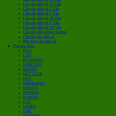
Cân sàn điện tử 15 Tấn
Cân sàn điện tử 2 Tấn
Cân sàn điện tử 5 Tấn
Cân sàn điện tử 20 Tấn
Cân sàn điện tử 3 Tấn
Cân sàn điện tử 30 Tấn
Cân tính tiền thông thường
Cân sấy ẩm điện tử
Phụ kiện cân điện tử
Thương Hiệu
DIGI
CAS
HUAYING
JADEVER
KENDY
METTLER
OCS
SHIMADZU
OHAUS
SHINKO
TANITA
UTE
VIBRA
VMC
WEIHENG