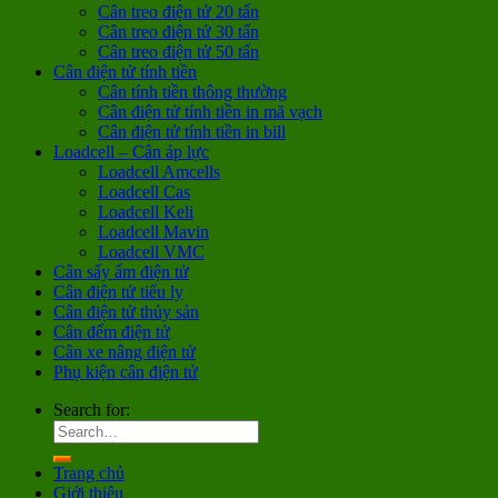
Cân treo điện tử 20 tấn
Cân treo điện tử 30 tấn
Cân treo điện tử 50 tấn
Cân điện tử tính tiền
Cân tính tiền thông thường
Cân điện tử tính tiền in mã vạch
Cân điện tử tính tiền in bill
Loadcell – Cân áp lực
Loadcell Amcells
Loadcell Cas
Loadcell Keli
Loadcell Mavin
Loadcell VMC
Cân sấy ẩm điện tử
Cân điện tử tiểu ly
Cân điện tử thủy sản
Cân đếm điện tử
Cân xe nâng điện tử
Phụ kiện cân điện tử
Search for:
Trang chủ
Giới thiệu