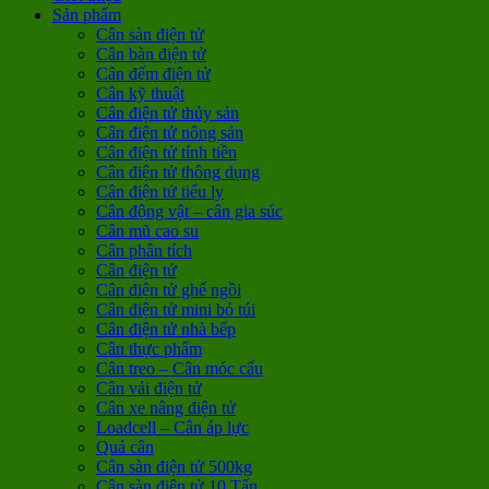
Sản phẩm
Cân sàn điện tử
Cân bàn điện tử
Cân đếm điện tử
Cân kỹ thuật
Cân điện tử thủy sản
Cân điện tử nông sản
Cân điện tử tính tiền
Cân điện tử thông dụng
Cân điện tử tiểu ly
Cân động vật – cân gia súc
Cân mũ cao su
Cân phân tích
Cân điện tử
Cân điện tử ghế ngồi
Cân điện tử mini bỏ túi
Cân điện tử nhà bếp
Cân thực phẩm
Cân treo – Cân móc cẩu
Cân vải điện tử
Cân xe nâng điện tử
Loadcell – Cân áp lực
Quả cân
Cân sàn điện tử 500kg
Cân sàn điện tử 10 Tấn