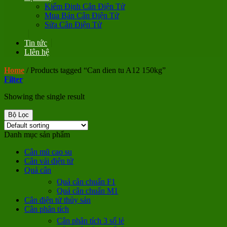
Kiểm Định Cân Điện Tử
Mua Bán Cân Điện Tử
Sửa Cân Điện Tử
Tin tức
LIên hệ
Home
/
Products tagged “Can dien tu A12 150kg”
Filter
Showing the single result
Bộ Lọc
Danh mục sản phẩm
Cân mũ cao su
Cân vải điện tử
Quả cân
Quả cân chuẩn F1
Quả cân chuẩn M1
Cân điện tử thủy sản
Cân phân tích
Cân phân tích 3 số lẻ