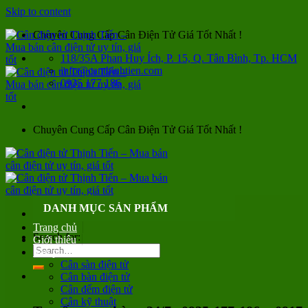
Skip to content
Chuyên Cung Cấp Cân Điện Tử Giá Tốt Nhất !
118/35A Phan Huy Ích, P. 15, Q. Tân Bình, Tp. HCM
info@canthinhtien.com
0935 177 186
Chuyên Cung Cấp Cân Điện Tử Giá Tốt Nhất !
DANH MỤC SẢN PHẨM
Trang chủ
Search for:
Giới thiệu
Sản phẩm
Cân sàn điện tử
Cân bàn điện tử
Cân đếm điện tử
Cân kỹ thuật