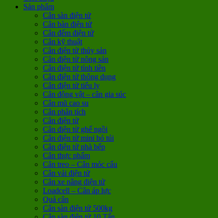
Sản phẩm
Cân sàn điện tử
Cân bàn điện tử
Cân đếm điện tử
Cân kỹ thuật
Cân điện tử thủy sản
Cân điện tử nông sản
Cân điện tử tính tiền
Cân điện tử thông dụng
Cân điện tử tiểu ly
Cân động vật – cân gia súc
Cân mũ cao su
Cân phân tích
Cân điện tử
Cân điện tử ghế ngồi
Cân điện tử mini bỏ túi
Cân điện tử nhà bếp
Cân thực phẩm
Cân treo – Cân móc cẩu
Cân vải điện tử
Cân xe nâng điện tử
Loadcell – Cân áp lực
Quả cân
Cân sàn điện tử 500kg
Cân sàn điện tử 10 Tấn