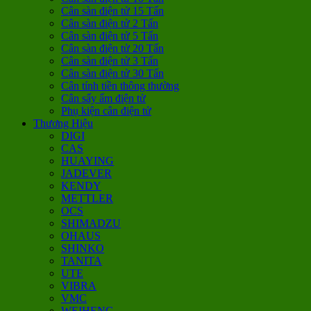
Cân sàn điện tử 15 Tấn
Cân sàn điện tử 2 Tấn
Cân sàn điện tử 5 Tấn
Cân sàn điện tử 20 Tấn
Cân sàn điện tử 3 Tấn
Cân sàn điện tử 30 Tấn
Cân tính tiền thông thường
Cân sấy ẩm điện tử
Phụ kiện cân điện tử
Thương Hiệu
DIGI
CAS
HUAYING
JADEVER
KENDY
METTLER
OCS
SHIMADZU
OHAUS
SHINKO
TANITA
UTE
VIBRA
VMC
WEIHENG