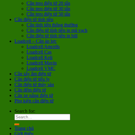
Cân treo điện tử 20 tấn
Cân treo điện tử 30 tấn
Cân treo điện tử 50 tấn
Cân điện tử tính tiền
Cân tính tiền thông thường
Cân điện tử tính tiền in mã vạch
Cân điện tử tính tiền in bill
Loadcell – Cân áp lực
Loadcell Amcells
Loadcell Cas
Loadcell Keli
Loadcell Mavin
Loadcell VMC
Cân sấy ẩm điện tử
Cân điện tử tiểu ly
Cân điện tử thủy sản
Cân đếm điện tử
Cân xe nâng điện tử
Phụ kiện cân điện tử
Search for:
Trang chủ
Giới thiệu