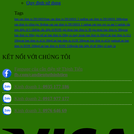
Quy định sử dụng
Tags
ban can dien tu DS166SS
ban can dien tu DS166SS 2 tan
Ban can dien tu DS166SS 500kg
ban
can dien tu vibra tps 3kg
ban can san dien tu DS166SS 1 tan
ban can treo ocs xz aae 2 tan
bán cân
treo điện tử 5 tấn
Bán cân điện tử B19S giá rẻ
can ban dien tu 30 gia re
can ban dien tu 30kg
can
ban dien tu 30kg gia re
Can ban dien tu 50kg co may in
can ban dien tu 60kg
Can ban dien tu A12
50kg
can ban dien tu a12e 30kg
Can ban dien tu A12E 50kg
can ban dien tu a12e yaohua
Can ban
dien tu B19S 100kg
Can ban dien tu B19S 150kg
cân bàn điện tử a9 30kg có máy in
KẾT NỐI VỚI CHÚNG TÔI
Fanpage của cân điện tử Thịnh Tiến
fb.com/candientuthinhtien
Kinh doanh 1:
0935 177 186
Kinh doanh 2:
0917 977 177
Kinh doanh 3:
0976 646 69