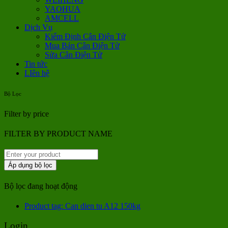
YAOHUA
AMCELL
Dịch Vụ
Kiểm Định Cân Điện Tử
Mua Bán Cân Điện Tử
Sửa Cân Điện Tử
Tin tức
LIên hệ
Bộ Lọc
Filter by price
FILTER BY PRODUCT NAME
Áp dụng bộ lọc
Bộ lọc đang hoạt động
Product tag: Can dien tu A12 150kg
Login