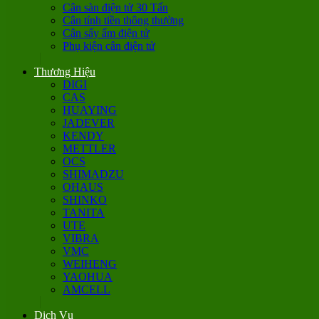
Cân sàn điện tử 30 Tấn
Cân tính tiền thông thường
Cân sấy ẩm điện tử
Phụ kiện cân điện tử
Thương Hiệu
DIGI
CAS
HUAYING
JADEVER
KENDY
METTLER
OCS
SHIMADZU
OHAUS
SHINKO
TANITA
UTE
VIBRA
VMC
WEIHENG
YAOHUA
AMCELL
Dịch Vụ