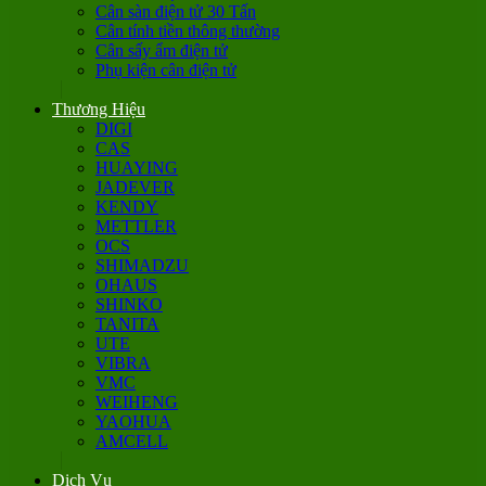
Cân sàn điện tử 30 Tấn
Cân tính tiền thông thường
Cân sấy ẩm điện tử
Phụ kiện cân điện tử
Thương Hiệu
DIGI
CAS
HUAYING
JADEVER
KENDY
METTLER
OCS
SHIMADZU
OHAUS
SHINKO
TANITA
UTE
VIBRA
VMC
WEIHENG
YAOHUA
AMCELL
Dịch Vụ