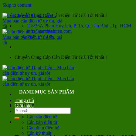
Skip to content
Chuyên Cung Cấp Cân Điện Tử Giá Tốt Nhất !
118/35A Phan Huy Ích, P. 15, Q. Tân Bình, Tp. HCM
info@canthinhtien.com
0935 177 186
Chuyên Cung Cấp Cân Điện Tử Giá Tốt Nhất !
DANH MỤC SẢN PHẨM
Trang chủ
Search for:
Giới thiệu
Sản phẩm
Cân sàn điện tử
Cân bàn điện tử
Cân đếm điện tử
Cân kỹ thuật