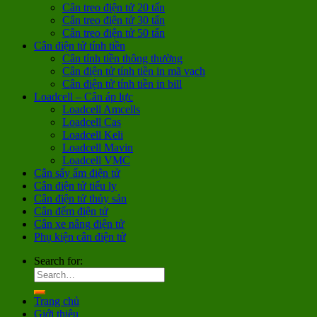
Cân treo điện tử 20 tấn
Cân treo điện tử 30 tấn
Cân treo điện tử 50 tấn
Cân điện tử tính tiền
Cân tính tiền thông thường
Cân điện tử tính tiền in mã vạch
Cân điện tử tính tiền in bill
Loadcell – Cân áp lực
Loadcell Amcells
Loadcell Cas
Loadcell Keli
Loadcell Mavin
Loadcell VMC
Cân sấy ẩm điện tử
Cân điện tử tiểu ly
Cân điện tử thủy sản
Cân đếm điện tử
Cân xe nâng điện tử
Phụ kiện cân điện tử
Search for:
Trang chủ
Giới thiệu