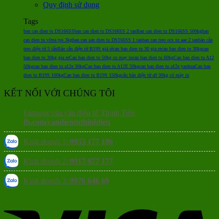
Quy định sử dụng
Tags
ban can dien tu DS166SS
ban can dien tu DS166SS 2 tan
Ban can dien tu DS166SS 500kg
ban
can dien tu vibra tps 3kg
ban can san dien tu DS166SS 1 tan
ban can treo ocs xz aae 2 tan
bán cân
treo điện tử 5 tấn
Bán cân điện tử B19S giá rẻ
can ban dien tu 30 gia re
can ban dien tu 30kg
can
ban dien tu 30kg gia re
Can ban dien tu 50kg co may in
can ban dien tu 60kg
Can ban dien tu A12
50kg
can ban dien tu a12e 30kg
Can ban dien tu A12E 50kg
can ban dien tu a12e yaohua
Can ban
dien tu B19S 100kg
Can ban dien tu B19S 150kg
cân bàn điện tử a9 30kg có máy in
KẾT NỐI VỚI CHÚNG TÔI
Fanpage của cân điện tử Thịnh Tiến
fb.com/candientuthinhtien
Kinh doanh 1:
0935 177 186
Kinh doanh 2:
0917 977 177
Kinh doanh 3:
0976 646 69