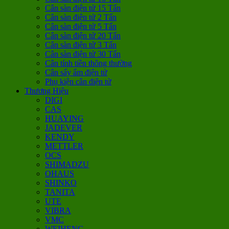
Cân sàn điện tử 15 Tấn
Cân sàn điện tử 2 Tấn
Cân sàn điện tử 5 Tấn
Cân sàn điện tử 20 Tấn
Cân sàn điện tử 3 Tấn
Cân sàn điện tử 30 Tấn
Cân tính tiền thông thường
Cân sấy ẩm điện tử
Phụ kiện cân điện tử
Thương Hiệu
DIGI
CAS
HUAYING
JADEVER
KENDY
METTLER
OCS
SHIMADZU
OHAUS
SHINKO
TANITA
UTE
VIBRA
VMC
WEIHENG