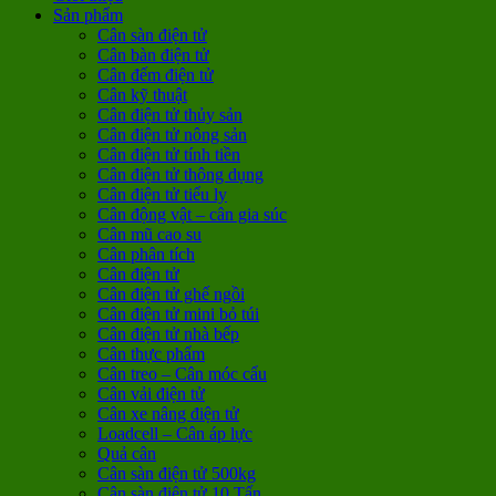
Sản phẩm
Cân sàn điện tử
Cân bàn điện tử
Cân đếm điện tử
Cân kỹ thuật
Cân điện tử thủy sản
Cân điện tử nông sản
Cân điện tử tính tiền
Cân điện tử thông dụng
Cân điện tử tiểu ly
Cân động vật – cân gia súc
Cân mũ cao su
Cân phân tích
Cân điện tử
Cân điện tử ghế ngồi
Cân điện tử mini bỏ túi
Cân điện tử nhà bếp
Cân thực phẩm
Cân treo – Cân móc cẩu
Cân vải điện tử
Cân xe nâng điện tử
Loadcell – Cân áp lực
Quả cân
Cân sàn điện tử 500kg
Cân sàn điện tử 10 Tấn