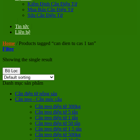
Kiểm Định Cân Điện Tử
Mua Bán Cân Điện Tử
Sửa Cân Điện Tử
Tin tức
LIên hệ
Home
/
Products tagged “can dien tu cas 1 tan”
Filter
Showing the single result
Bộ Lọc
Danh mục sản phẩm
Cân điện tử nông sản
Cân treo - Cân móc cẩu
Cân treo điện tử 300kg
Cân treo điện tử 5 tấn
Cân treo điện tử 1 tấn
Cân treo điện tử 50 tấn
Cân treo điện tử 1,5 tấn
Cân treo điện tử 500kg