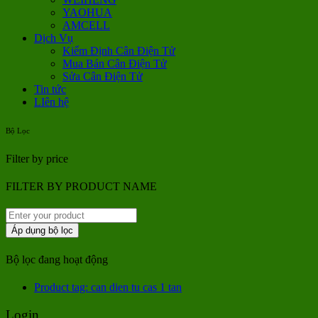
YAOHUA
AMCELL
Dịch Vụ
Kiểm Định Cân Điện Tử
Mua Bán Cân Điện Tử
Sửa Cân Điện Tử
Tin tức
LIên hệ
Bộ Lọc
Filter by price
FILTER BY PRODUCT NAME
Áp dụng bộ lọc
Bộ lọc đang hoạt động
Product tag: can dien tu cas 1 tan
Login