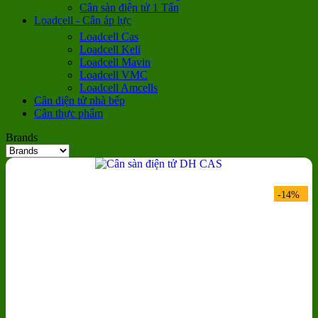
Cân sàn điện tử 1 Tấn
Loadcell - Cân áp lực
Loadcell Cas
Loadcell Keli
Loadcell Mavin
Loadcell VMC
Loadcell Amcells
Cân điện tử nhà bếp
Cân thực phẩm
Brands
-14%