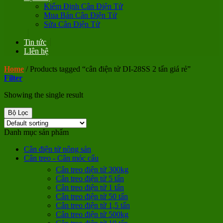
Kiểm Định Cân Điện Tử
Mua Bán Cân Điện Tử
Sửa Cân Điện Tử
Tin tức
LIên hệ
Home
/
Products tagged “cân điện tử DI-28SS 2 tấn giá rẻ”
Filter
Showing the single result
Bộ Lọc
Danh mục sản phẩm
Cân điện tử nông sản
Cân treo - Cân móc cẩu
Cân treo điện tử 300kg
Cân treo điện tử 5 tấn
Cân treo điện tử 1 tấn
Cân treo điện tử 50 tấn
Cân treo điện tử 1,5 tấn
Cân treo điện tử 500kg