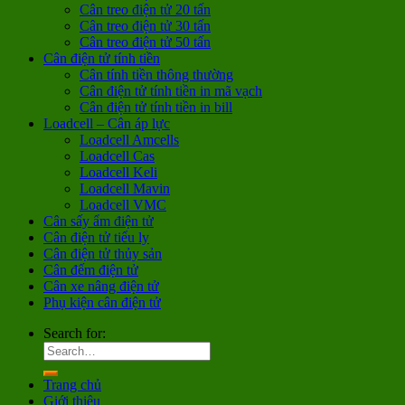
Cân treo điện tử 20 tấn
Cân treo điện tử 30 tấn
Cân treo điện tử 50 tấn
Cân điện tử tính tiền
Cân tính tiền thông thường
Cân điện tử tính tiền in mã vạch
Cân điện tử tính tiền in bill
Loadcell – Cân áp lực
Loadcell Amcells
Loadcell Cas
Loadcell Keli
Loadcell Mavin
Loadcell VMC
Cân sấy ẩm điện tử
Cân điện tử tiểu ly
Cân điện tử thủy sản
Cân đếm điện tử
Cân xe nâng điện tử
Phụ kiện cân điện tử
Search for:
Trang chủ
Giới thiệu