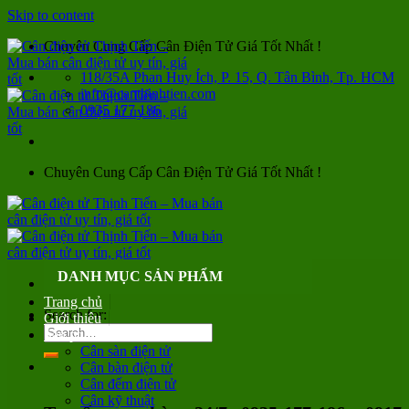
Skip to content
Chuyên Cung Cấp Cân Điện Tử Giá Tốt Nhất !
118/35A Phan Huy Ích, P. 15, Q. Tân Bình, Tp. HCM
info@canthinhtien.com
0935 177 186
Chuyên Cung Cấp Cân Điện Tử Giá Tốt Nhất !
DANH MỤC SẢN PHẨM
Trang chủ
Search for:
Giới thiệu
Sản phẩm
Cân sàn điện tử
Cân bàn điện tử
Cân đếm điện tử
Cân kỹ thuật