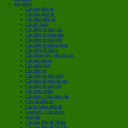
Sản phẩm
Cân sàn điện tử
Cân bàn điện tử
Cân đếm điện tử
Cân kỹ thuật
Cân điện tử thủy sản
Cân điện tử nông sản
Cân điện tử tính tiền
Cân điện tử thông dụng
Cân điện tử tiểu ly
Cân động vật – cân gia súc
Cân mũ cao su
Cân phân tích
Cân điện tử
Cân điện tử ghế ngồi
Cân điện tử mini bỏ túi
Cân điện tử nhà bếp
Cân thực phẩm
Cân treo – Cân móc cẩu
Cân vải điện tử
Cân xe nâng điện tử
Loadcell – Cân áp lực
Quả cân
Cân sàn điện tử 500kg
Cân sàn điện tử 10 Tấn