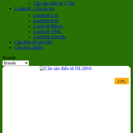
Cân sàn điện tử 1 Tấn
Loadcell - Cân áp lực
Loadcell Cas
Loadcell Keli
Loadcell Mavin
Loadcell VMC
Loadcell Amcells
Cân điện tử nhà bếp
Cân thực phẩm
Brands
-13%