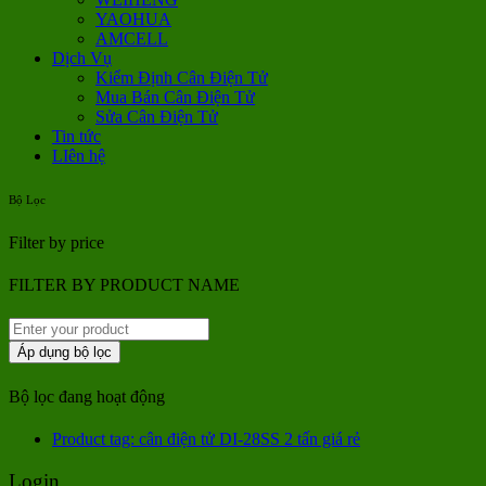
YAOHUA
AMCELL
Dịch Vụ
Kiểm Định Cân Điện Tử
Mua Bán Cân Điện Tử
Sửa Cân Điện Tử
Tin tức
LIên hệ
Bộ Lọc
Filter by price
FILTER BY PRODUCT NAME
Áp dụng bộ lọc
Bộ lọc đang hoạt động
Product tag: cân điện tử DI-28SS 2 tấn giá rẻ
Login