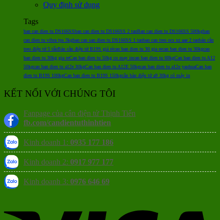
Quy định sử dụng
Tags
ban can dien tu DS166SS
ban can dien tu DS166SS 2 tan
Ban can dien tu DS166SS 500kg
ban
can dien tu vibra tps 3kg
ban can san dien tu DS166SS 1 tan
ban can treo ocs xz aae 2 tan
bán cân
treo điện tử 5 tấn
Bán cân điện tử B19S giá rẻ
can ban dien tu 30 gia re
can ban dien tu 30kg
can
ban dien tu 30kg gia re
Can ban dien tu 50kg co may in
can ban dien tu 60kg
Can ban dien tu A12
50kg
can ban dien tu a12e 30kg
Can ban dien tu A12E 50kg
can ban dien tu a12e yaohua
Can ban
dien tu B19S 100kg
Can ban dien tu B19S 150kg
cân bàn điện tử a9 30kg có máy in
KẾT NỐI VỚI CHÚNG TÔI
Fanpage của cân điện tử Thịnh Tiến
fb.com/candientuthinhtien
Kinh doanh 1:
0935 177 186
Kinh doanh 2:
0917 977 177
Kinh doanh 3:
0976 646 69