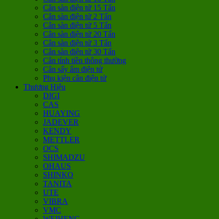
Cân sàn điện tử 15 Tấn
Cân sàn điện tử 2 Tấn
Cân sàn điện tử 5 Tấn
Cân sàn điện tử 20 Tấn
Cân sàn điện tử 3 Tấn
Cân sàn điện tử 30 Tấn
Cân tính tiền thông thường
Cân sấy ẩm điện tử
Phụ kiện cân điện tử
Thương Hiệu
DIGI
CAS
HUAYING
JADEVER
KENDY
METTLER
OCS
SHIMADZU
OHAUS
SHINKO
TANITA
UTE
VIBRA
VMC
WEIHENG