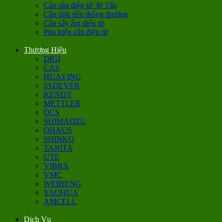
Cân sàn điện tử 30 Tấn
Cân tính tiền thông thường
Cân sấy ẩm điện tử
Phụ kiện cân điện tử
Thương Hiệu
DIGI
CAS
HUAYING
JADEVER
KENDY
METTLER
OCS
SHIMADZU
OHAUS
SHINKO
TANITA
UTE
VIBRA
VMC
WEIHENG
YAOHUA
AMCELL
Dịch Vụ