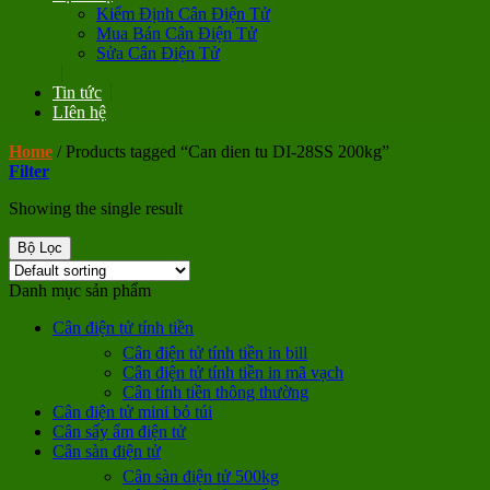
Kiểm Định Cân Điện Tử
Mua Bán Cân Điện Tử
Sửa Cân Điện Tử
Tin tức
LIên hệ
Home
/
Products tagged “Can dien tu DI-28SS 200kg”
Filter
Showing the single result
Bộ Lọc
Danh mục sản phẩm
Cân điện tử tính tiền
Cân điện tử tính tiền in bill
Cân điện tử tính tiền in mã vạch
Cân tính tiền thông thường
Cân điện tử mini bỏ túi
Cân sấy ẩm điện tử
Cân sàn điện tử
Cân sàn điện tử 500kg