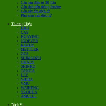
Cân sàn điện tử 30 Tấn
Cân tính tiền thông thường
Cân sấy ẩm điện tử
Phụ kiện cân điện tử
Thương Hiệu
DIGI
CAS
HUAYING
JADEVER
KENDY
METTLER
OCS
SHIMADZU
OHAUS
SHINKO
TANITA
UTE
VIBRA
VMC
WEIHENG
YAOHUA
AMCELL
Dịch Vụ