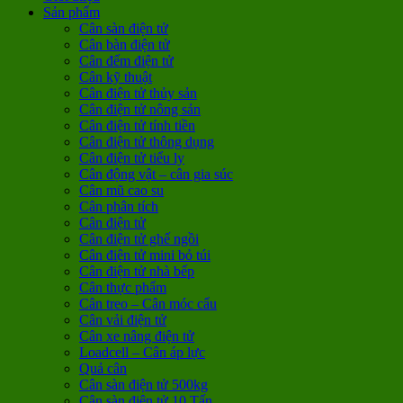
Sản phẩm
Cân sàn điện tử
Cân bàn điện tử
Cân đếm điện tử
Cân kỹ thuật
Cân điện tử thủy sản
Cân điện tử nông sản
Cân điện tử tính tiền
Cân điện tử thông dụng
Cân điện tử tiểu ly
Cân động vật – cân gia súc
Cân mũ cao su
Cân phân tích
Cân điện tử
Cân điện tử ghế ngồi
Cân điện tử mini bỏ túi
Cân điện tử nhà bếp
Cân thực phẩm
Cân treo – Cân móc cẩu
Cân vải điện tử
Cân xe nâng điện tử
Loadcell – Cân áp lực
Quả cân
Cân sàn điện tử 500kg
Cân sàn điện tử 10 Tấn