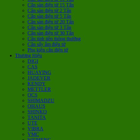
Cân sàn điện tử 15 Tấn
Cân sàn điện tử 2 Tấn
Cân sàn điện tử 5 Tấn
Cân sàn điện tử 20 Tấn
Cân sàn điện tử 3 Tấn
Cân sàn điện tử 30 Tấn
Cân tính tiền thông thường
Cân sấy ẩm điện tử
Phụ kiện cân điện tử
Thương Hiệu
DIGI
CAS
HUAYING
JADEVER
KENDY
METTLER
OCS
SHIMADZU
OHAUS
SHINKO
TANITA
UTE
VIBRA
VMC
WEIHENG