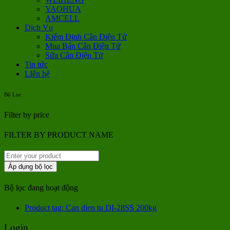
YAOHUA
AMCELL
Dịch Vụ
Kiểm Định Cân Điện Tử
Mua Bán Cân Điện Tử
Sửa Cân Điện Tử
Tin tức
LIên hệ
Bộ Lọc
Filter by price
FILTER BY PRODUCT NAME
Áp dụng bộ lọc
Bộ lọc đang hoạt động
Product tag: Can dien tu DI-28SS 200kg
Login