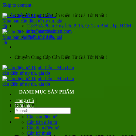
Skip to content
Chuyên Cung Cấp Cân Điện Tử Giá Tốt Nhất !
118/35A Phan Huy Ích, P. 15, Q. Tân Bình, Tp. HCM
info@canthinhtien.com
0935 177 186
Chuyên Cung Cấp Cân Điện Tử Giá Tốt Nhất !
DANH MỤC SẢN PHẨM
Trang chủ
Search for:
Giới thiệu
Sản phẩm
Cân sàn điện tử
Cân bàn điện tử
Cân đếm điện tử
Cân kỹ thuật