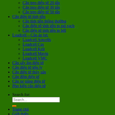
Cân treo điện tử 20 tấn
Cân treo điện tử 30 tấn
Cân treo điện tử 50 tấn
Cân điện tử tính tiền
Cân tính tiền thông thường
Cân điện tử tính tiền in mã vạch
Cân điện tử tính tiền in bill
Loadcell – Cân áp lực
Loadcell Amcells
Loadcell Cas
Loadcell Keli
Loadcell Mavin
Loadcell VMC
Cân sấy ẩm điện tử
Cân điện tử tiểu ly
Cân điện tử thủy sản
Cân đếm điện tử
Cân xe nâng điện tử
Phụ kiện cân điện tử
Search for:
Trang chủ
Giới thiệu