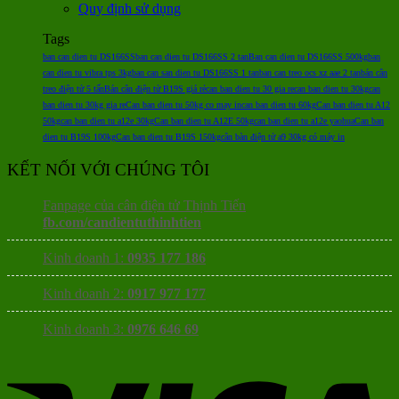
Quy định sử dụng
Tags
ban can dien tu DS166SS
ban can dien tu DS166SS 2 tan
Ban can dien tu DS166SS 500kg
ban
can dien tu vibra tps 3kg
ban can san dien tu DS166SS 1 tan
ban can treo ocs xz aae 2 tan
bán cân
treo điện tử 5 tấn
Bán cân điện tử B19S giá rẻ
can ban dien tu 30 gia re
can ban dien tu 30kg
can
ban dien tu 30kg gia re
Can ban dien tu 50kg co may in
can ban dien tu 60kg
Can ban dien tu A12
50kg
can ban dien tu a12e 30kg
Can ban dien tu A12E 50kg
can ban dien tu a12e yaohua
Can ban
dien tu B19S 100kg
Can ban dien tu B19S 150kg
cân bàn điện tử a9 30kg có máy in
KẾT NỐI VỚI CHÚNG TÔI
Fanpage của cân điện tử Thịnh Tiến
fb.com/candientuthinhtien
Kinh doanh 1:
0935 177 186
Kinh doanh 2:
0917 977 177
Kinh doanh 3:
0976 646 69