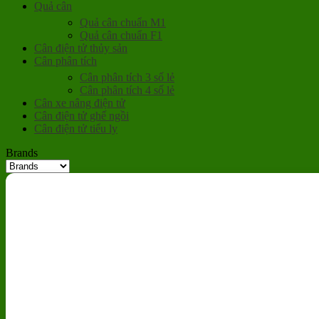
Quả cân
Quả cân chuẩn M1
Quả cân chuẩn F1
Cân điện tử thủy sản
Cân phân tích
Cân phân tích 3 số lẻ
Cân phân tích 4 số lẻ
Cân xe nâng điện tử
Cân điện tử ghế ngồi
Cân điện tử tiểu ly
Brands