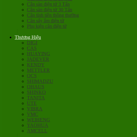
Cân sàn điện tử 3 Tấn
Cân sàn điện tử 30 Tấn
Cân tính tiền thông thường
Cân sấy ẩm điện tử
Phụ kiện cân điện tử
Thương Hiệu
DIGI
CAS
HUAYING
JADEVER
KENDY
METTLER
OCS
SHIMADZU
OHAUS
SHINKO
TANITA
UTE
VIBRA
VMC
WEIHENG
YAOHUA
AMCELL