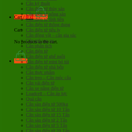
Cân kỹ thuật
Cân điện tử thủy sản
Cân điện tử nông sản
0
đ
Cart /
Cân điện tử tính tiền
Cân điện tử thông dụng
Cân điện tử tiểu ly
Cart
Cân động vật – cân gia súc
Cân mũ cao su
No products in the cart.
Cân phân tích
Cân điện tử
Cân điện tử ghế ngồi
Cân điện tử mini bỏ túi
Cân điện tử nhà bếp
Cân thực phẩm
Cân treo – Cân móc cẩu
Cân vải điện tử
Cân xe nâng điện tử
Loadcell – Cân áp lực
Quả cân
Cân sàn điện tử 500kg
Cân sàn điện tử 10 Tấn
Cân sàn điện tử 15 Tấn
Cân sàn điện tử 2 Tấn
Cân sàn điện tử 5 Tấn
Cân sàn điện tử 20 Tấn