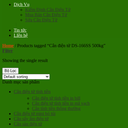
Dịch Vụ
Kiểm Định Cân Điện Tử
Mua Bán Cân Điện Tử
Sửa Cân Điện Tử
Tin tức
LIên hệ
Home
/
Products tagged “Cân điện tử DS-166SS 500kg”
Filter
Showing the single result
Bộ Lọc
Danh mục sản phẩm
Cân điện tử tính tiền
Cân điện tử tính tiền in bill
Cân điện tử tính tiền in mã vạch
Cân tính tiền thông thường
Cân điện tử mini bỏ túi
Cân sấy ẩm điện tử
Cân sàn điện tử