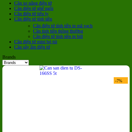
Cân xe nâng điện tử
Cân điện tử ghế ngồi
Cân điện tử tiểu ly
Cân điện tử tính tiền
Cân điện tử tính tiền in mã vạch
Cân tính tiền thông thường
Cân điện tử tính tiền in bill
Cân điện tử mini bỏ túi
Cân sấy ẩm điện tử
Brands
-7%