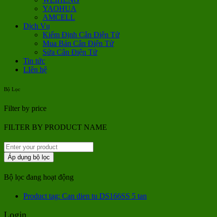
YAOHUA
AMCELL
Dịch Vụ
Kiểm Định Cân Điện Tử
Mua Bán Cân Điện Tử
Sửa Cân Điện Tử
Tin tức
LIên hệ
Bộ Lọc
Filter by price
FILTER BY PRODUCT NAME
Áp dụng bộ lọc
Bộ lọc đang hoạt động
Product tag: Can dien tu DS166SS 5 tan
Login