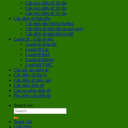
Cân treo điện tử 20 tấn
Cân treo điện tử 30 tấn
Cân treo điện tử 50 tấn
Cân điện tử tính tiền
Cân tính tiền thông thường
Cân điện tử tính tiền in mã vạch
Cân điện tử tính tiền in bill
Loadcell – Cân áp lực
Loadcell Amcells
Loadcell Cas
Loadcell Keli
Loadcell Mavin
Loadcell VMC
Cân sấy ẩm điện tử
Cân điện tử tiểu ly
Cân điện tử thủy sản
Cân đếm điện tử
Cân xe nâng điện tử
Phụ kiện cân điện tử
Search for:
Trang chủ
Giới thiệu