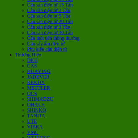
Cân sàn điện tử 15 Tấn
Cân sàn điện tử 2 Tấn
Cân sàn điện tử 5 Tấn
Cân sàn điện tử 20 Tấn
Cân sàn điện tử 3 Tấn
Cân sàn điện tử 30 Tấn
Cân tính tiền thông thường
Cân sấy ẩm điện tử
Phụ kiện cân điện tử
Thương Hiệu
DIGI
CAS
HUAYING
JADEVER
KENDY
METTLER
OCS
SHIMADZU
OHAUS
SHINKO
TANITA
UTE
VIBRA
VMC
WEIHENG