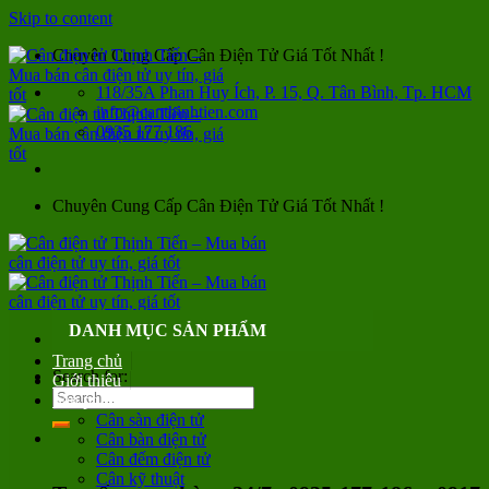
Skip to content
Chuyên Cung Cấp Cân Điện Tử Giá Tốt Nhất !
118/35A Phan Huy Ích, P. 15, Q. Tân Bình, Tp. HCM
info@canthinhtien.com
0935 177 186
Chuyên Cung Cấp Cân Điện Tử Giá Tốt Nhất !
DANH MỤC SẢN PHẨM
Trang chủ
Search for:
Giới thiệu
Sản phẩm
Cân sàn điện tử
Cân bàn điện tử
Cân đếm điện tử
Cân kỹ thuật