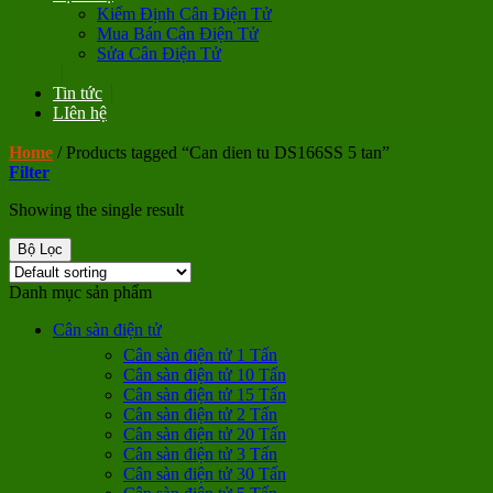
Kiểm Định Cân Điện Tử
Mua Bán Cân Điện Tử
Sửa Cân Điện Tử
Tin tức
LIên hệ
Home
/
Products tagged “Can dien tu DS166SS 5 tan”
Filter
Showing the single result
Bộ Lọc
Danh mục sản phẩm
Cân sàn điện tử
Cân sàn điện tử 1 Tấn
Cân sàn điện tử 10 Tấn
Cân sàn điện tử 15 Tấn
Cân sàn điện tử 2 Tấn
Cân sàn điện tử 20 Tấn
Cân sàn điện tử 3 Tấn
Cân sàn điện tử 30 Tấn