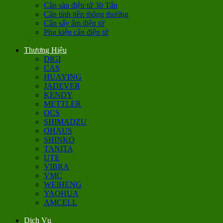
Cân sàn điện tử 30 Tấn
Cân tính tiền thông thường
Cân sấy ẩm điện tử
Phụ kiện cân điện tử
Thương Hiệu
DIGI
CAS
HUAYING
JADEVER
KENDY
METTLER
OCS
SHIMADZU
OHAUS
SHINKO
TANITA
UTE
VIBRA
VMC
WEIHENG
YAOHUA
AMCELL
Dịch Vụ