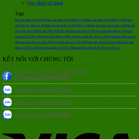
Quy định sử dụng
Tags
ban can dien tu DS166SS
ban can dien tu DS166SS 2 tan
Ban can dien tu DS166SS 500kg
ban
can dien tu vibra tps 3kg
ban can san dien tu DS166SS 1 tan
ban can treo ocs xz aae 2 tan
bán cân
treo điện tử 5 tấn
Bán cân điện tử B19S giá rẻ
can ban dien tu 30 gia re
can ban dien tu 30kg
can
ban dien tu 30kg gia re
Can ban dien tu 50kg co may in
can ban dien tu 60kg
Can ban dien tu A12
50kg
can ban dien tu a12e 30kg
Can ban dien tu A12E 50kg
can ban dien tu a12e yaohua
Can ban
dien tu B19S 100kg
Can ban dien tu B19S 150kg
cân bàn điện tử a9 30kg có máy in
KẾT NỐI VỚI CHÚNG TÔI
Fanpage của cân điện tử Thịnh Tiến
fb.com/candientuthinhtien
Kinh doanh 1:
0935 177 186
Kinh doanh 2:
0917 977 177
Kinh doanh 3:
0976 646 69