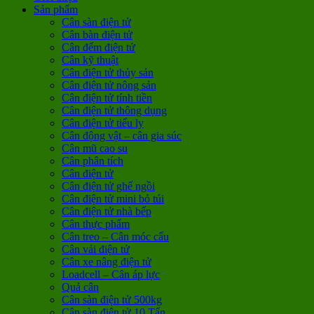
Sản phẩm
Cân sàn điện tử
Cân bàn điện tử
Cân đếm điện tử
Cân kỹ thuật
Cân điện tử thủy sản
Cân điện tử nông sản
Cân điện tử tính tiền
Cân điện tử thông dụng
Cân điện tử tiểu ly
Cân động vật – cân gia súc
Cân mũ cao su
Cân phân tích
Cân điện tử
Cân điện tử ghế ngồi
Cân điện tử mini bỏ túi
Cân điện tử nhà bếp
Cân thực phẩm
Cân treo – Cân móc cẩu
Cân vải điện tử
Cân xe nâng điện tử
Loadcell – Cân áp lực
Quả cân
Cân sàn điện tử 500kg
Cân sàn điện tử 10 Tấn