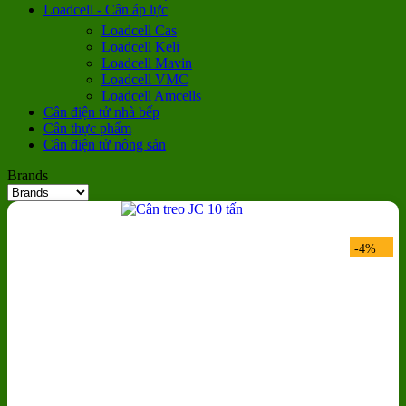
Loadcell - Cân áp lực
Loadcell Cas
Loadcell Keli
Loadcell Mavin
Loadcell VMC
Loadcell Amcells
Cân điện tử nhà bếp
Cân thực phẩm
Cân điện tử nông sản
Brands
-4%