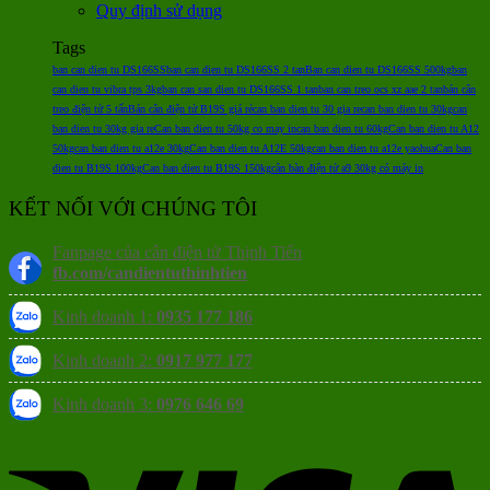
Quy định sử dụng
Tags
ban can dien tu DS166SS
ban can dien tu DS166SS 2 tan
Ban can dien tu DS166SS 500kg
ban
can dien tu vibra tps 3kg
ban can san dien tu DS166SS 1 tan
ban can treo ocs xz aae 2 tan
bán cân
treo điện tử 5 tấn
Bán cân điện tử B19S giá rẻ
can ban dien tu 30 gia re
can ban dien tu 30kg
can
ban dien tu 30kg gia re
Can ban dien tu 50kg co may in
can ban dien tu 60kg
Can ban dien tu A12
50kg
can ban dien tu a12e 30kg
Can ban dien tu A12E 50kg
can ban dien tu a12e yaohua
Can ban
dien tu B19S 100kg
Can ban dien tu B19S 150kg
cân bàn điện tử a9 30kg có máy in
KẾT NỐI VỚI CHÚNG TÔI
Fanpage của cân điện tử Thịnh Tiến
fb.com/candientuthinhtien
Kinh doanh 1:
0935 177 186
Kinh doanh 2:
0917 977 177
Kinh doanh 3:
0976 646 69