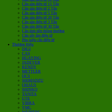
Cân sàn điện tử 15 Tấn
Cân sàn điện tử 2 Tấn
Cân sàn điện tử 5 Tấn
Cân sàn điện tử 20 Tấn
Cân sàn điện tử 3 Tấn
Cân sàn điện tử 30 Tấn
Cân tính tiền thông thường
Cân sấy ẩm điện tử
Phụ kiện cân điện tử
Thương Hiệu
DIGI
CAS
HUAYING
JADEVER
KENDY
METTLER
OCS
SHIMADZU
OHAUS
SHINKO
TANITA
UTE
VIBRA
VMC
WEIHENG