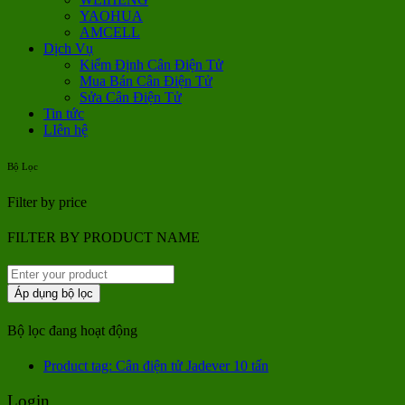
YAOHUA
AMCELL
Dịch Vụ
Kiểm Định Cân Điện Tử
Mua Bán Cân Điện Tử
Sửa Cân Điện Tử
Tin tức
LIên hệ
Bộ Lọc
Filter by price
FILTER BY PRODUCT NAME
Áp dụng bộ lọc
Bộ lọc đang hoạt động
Product tag: Cân điện tử Jadever 10 tấn
Login