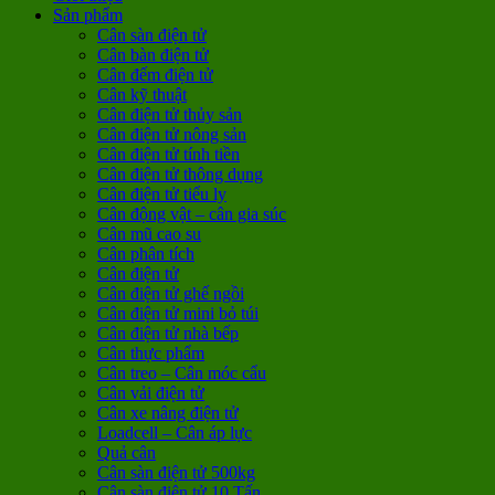
Sản phẩm
Cân sàn điện tử
Cân bàn điện tử
Cân đếm điện tử
Cân kỹ thuật
Cân điện tử thủy sản
Cân điện tử nông sản
Cân điện tử tính tiền
Cân điện tử thông dụng
Cân điện tử tiểu ly
Cân động vật – cân gia súc
Cân mũ cao su
Cân phân tích
Cân điện tử
Cân điện tử ghế ngồi
Cân điện tử mini bỏ túi
Cân điện tử nhà bếp
Cân thực phẩm
Cân treo – Cân móc cẩu
Cân vải điện tử
Cân xe nâng điện tử
Loadcell – Cân áp lực
Quả cân
Cân sàn điện tử 500kg
Cân sàn điện tử 10 Tấn