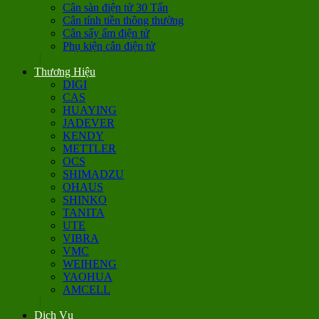
Cân sàn điện tử 30 Tấn
Cân tính tiền thông thường
Cân sấy ẩm điện tử
Phụ kiện cân điện tử
Thương Hiệu
DIGI
CAS
HUAYING
JADEVER
KENDY
METTLER
OCS
SHIMADZU
OHAUS
SHINKO
TANITA
UTE
VIBRA
VMC
WEIHENG
YAOHUA
AMCELL
Dịch Vụ