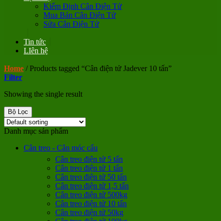
Kiểm Định Cân Điện Tử
Mua Bán Cân Điện Tử
Sửa Cân Điện Tử
Tin tức
LIên hệ
Home
/
Products tagged “Cân điện tử Jadever 10 tấn”
Filter
Showing the single result
Bộ Lọc
Danh mục sản phẩm
Cân treo - Cân móc cẩu
Cân treo điện tử 5 tấn
Cân treo điện tử 1 tấn
Cân treo điện tử 50 tấn
Cân treo điện tử 1,5 tấn
Cân treo điện tử 500kg
Cân treo điện tử 10 tấn
Cân treo điện tử 50kg