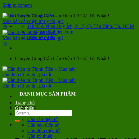
Skip to content
Chuyên Cung Cấp Cân Điện Tử Giá Tốt Nhất !
118/35A Phan Huy Ích, P. 15, Q. Tân Bình, Tp. HCM
info@canthinhtien.com
0935 177 186
Chuyên Cung Cấp Cân Điện Tử Giá Tốt Nhất !
DANH MỤC SẢN PHẨM
Trang chủ
Search for:
Giới thiệu
Sản phẩm
Cân sàn điện tử
Cân bàn điện tử
Cân đếm điện tử
Cân kỹ thuật