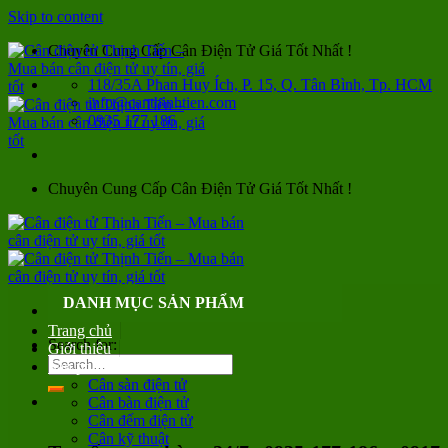
Skip to content
Chuyên Cung Cấp Cân Điện Tử Giá Tốt Nhất !
118/35A Phan Huy Ích, P. 15, Q. Tân Bình, Tp. HCM
info@canthinhtien.com
0935 177 186
Chuyên Cung Cấp Cân Điện Tử Giá Tốt Nhất !
DANH MỤC SẢN PHẨM
Trang chủ
Search for:
Giới thiệu
Sản phẩm
Cân sàn điện tử
Cân bàn điện tử
Cân đếm điện tử
Cân kỹ thuật