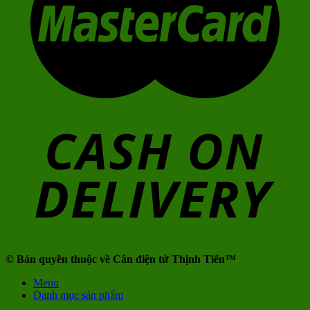
© Bản quyền thuộc về Cân điện tử Thịnh Tiến™
Menu
Danh mục sản phẩm