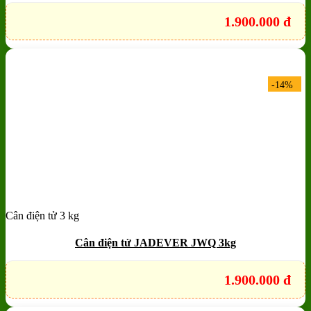
1.900.000
đ
-14%
Cân điện tử 3 kg
Add to wishlist
Quick View
Cân điện tử JADEVER JWQ 3kg
1.900.000
đ