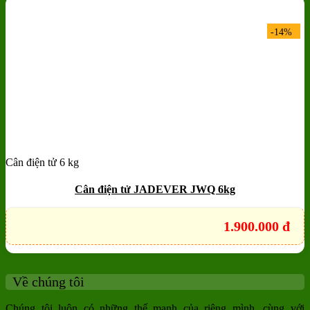
-14%
Cân điện tử 6 kg
Add to wishlist
Quick View
Cân điện tử JADEVER JWQ 6kg
1.900.000
đ
Về chúng tôi
Chúng tôi luôn có những thế mạnh của riêng mình, cùng với