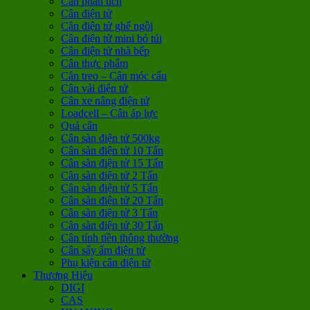
Cân phân tích
Cân điện tử
Cân điện tử ghế ngồi
Cân điện tử mini bỏ túi
Cân điện tử nhà bếp
Cân thực phẩm
Cân treo – Cân móc cẩu
Cân vải điện tử
Cân xe nâng điện tử
Loadcell – Cân áp lực
Quả cân
Cân sàn điện tử 500kg
Cân sàn điện tử 10 Tấn
Cân sàn điện tử 15 Tấn
Cân sàn điện tử 2 Tấn
Cân sàn điện tử 5 Tấn
Cân sàn điện tử 20 Tấn
Cân sàn điện tử 3 Tấn
Cân sàn điện tử 30 Tấn
Cân tính tiền thông thường
Cân sấy ẩm điện tử
Phụ kiện cân điện tử
Thương Hiệu
DIGI
CAS