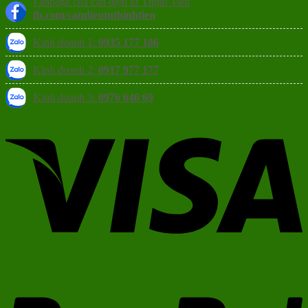
Fanpage của cân điện tử Thịnh Tiến
fb.com/candientuthinhtien
Kinh doanh 1:
0935 177 186
Kinh doanh 2:
0917 977 177
Kinh doanh 3:
0976 646 69