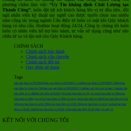
phương châm làm việc
“Uy Tín khẳng định Chất Lượng tạo
Thành Công”
, luôn đặt lợi ích khách hàng lên vị trí đầu tiên, đội
ngũ nhân viên kỹ thuật tay nghề cao được tuyển chọn sau nhiều
năm công tác trong ngành Cân điện tử luôn có mặt khi Qúy khách
hàng có nhu cầu. Hotline hoạt động 24/24, Công ty chúng tôi luôn
luôn có nhân viên hỗ trợ bảo hành, tư vấn sử dụng cũng như sửa
chữa từ xa và tận nơi cho Qúy Khách hàng.
CHÍNH SÁCH
Chính sách bảo hành
Chính sách vận chuyển
Chính sách đổi trả
Quy định sử dụng
Tags
ban can dien tu DS166SS
ban can dien tu DS166SS 2 tan
Ban can dien tu DS166SS 500kg
ban
can dien tu vibra tps 3kg
ban can san dien tu DS166SS 1 tan
ban can treo ocs xz aae 2 tan
bán cân
treo điện tử 5 tấn
Bán cân điện tử B19S giá rẻ
can ban dien tu 30 gia re
can ban dien tu 30kg
can
ban dien tu 30kg gia re
Can ban dien tu 50kg co may in
can ban dien tu 60kg
Can ban dien tu A12
50kg
can ban dien tu a12e 30kg
Can ban dien tu A12E 50kg
can ban dien tu a12e yaohua
Can ban
dien tu B19S 100kg
Can ban dien tu B19S 150kg
cân bàn điện tử a9 30kg có máy in
KẾT NỐI VỚI CHÚNG TÔI