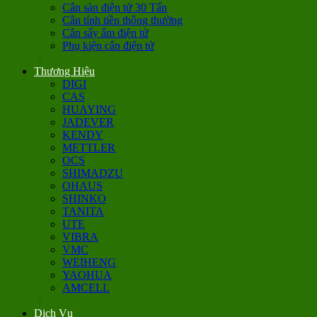
Cân sàn điện tử 30 Tấn
Cân tính tiền thông thường
Cân sấy ẩm điện tử
Phụ kiện cân điện tử
Thương Hiệu
DIGI
CAS
HUAYING
JADEVER
KENDY
METTLER
OCS
SHIMADZU
OHAUS
SHINKO
TANITA
UTE
VIBRA
VMC
WEIHENG
YAOHUA
AMCELL
Dịch Vụ