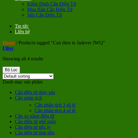
Kiểm Định Cân Điện Tử
Mua Bán Cân Điện Tử
Sửa Cân Điện Tử
Tin tức
LIên hệ
Home
/
Products tagged “Can dien tu Jadever JWQ”
Filter
Showing all 4 results
Bộ Lọc
Danh mục sản phẩm
Cân điện tử thủy sản
Cân phân tích
Cân phân tích 3 số lẻ
Cân phân tích 4 số lẻ
Cân xe nâng điện tử
Cân điện tử ghế ngồi
Cân điện tử tiểu ly
Cân điện tử tính tiền