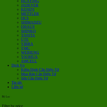
HUAYING
JADEVER
KENDY
METTLER
OCS
SHIMADZU
OHAUS
SHINKO
TANITA
UTE
VIBRA
VMC
WEIHENG
YAOHUA
AMCELL
Dịch Vụ
Kiểm Định Cân Điện Tử
Mua Bán Cân Điện Tử
Sửa Cân Điện Tử
Tin tức
LIên hệ
Bộ Lọc
Filter by price