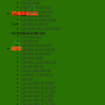
Cân kỹ thuật
Cân điện tử thủy sản
Cân điện tử nông sản
0
đ
Cart /
Cân điện tử tính tiền
Cân điện tử thông dụng
Cân điện tử tiểu ly
Cart
Cân động vật – cân gia súc
Cân mũ cao su
No products in the cart.
Cân phân tích
Cân điện tử
Cân điện tử ghế ngồi
Cân điện tử mini bỏ túi
Cân điện tử nhà bếp
Cân thực phẩm
Cân treo – Cân móc cẩu
Cân vải điện tử
Cân xe nâng điện tử
Loadcell – Cân áp lực
Quả cân
Cân sàn điện tử 500kg
Cân sàn điện tử 10 Tấn
Cân sàn điện tử 15 Tấn
Cân sàn điện tử 2 Tấn
Cân sàn điện tử 5 Tấn
Cân sàn điện tử 20 Tấn