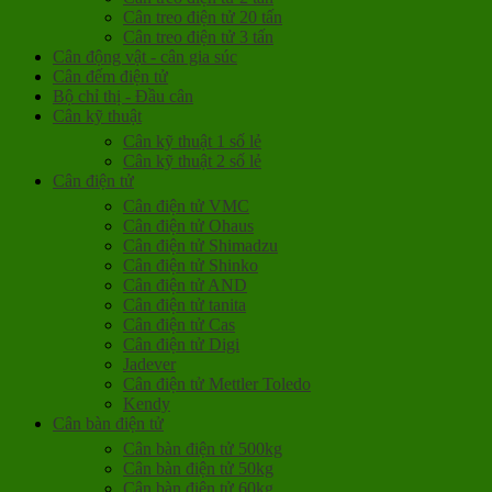
Cân treo điện tử 20 tấn
Cân treo điện tử 3 tấn
Cân động vật - cân gia súc
Cân đếm điện tử
Bộ chỉ thị - Đầu cân
Cân kỹ thuật
Cân kỹ thuật 1 số lẻ
Cân kỹ thuật 2 số lẻ
Cân điện tử
Cân điện tử VMC
Cân điện tử Ohaus
Cân điện tử Shimadzu
Cân điện tử Shinko
Cân điện tử AND
Cân điện tử tanita
Cân điện tử Cas
Cân điện tử Digi
Jadever
Cân điện tử Mettler Toledo
Kendy
Cân bàn điện tử
Cân bàn điện tử 500kg
Cân bàn điện tử 50kg
Cân bàn điện tử 60kg