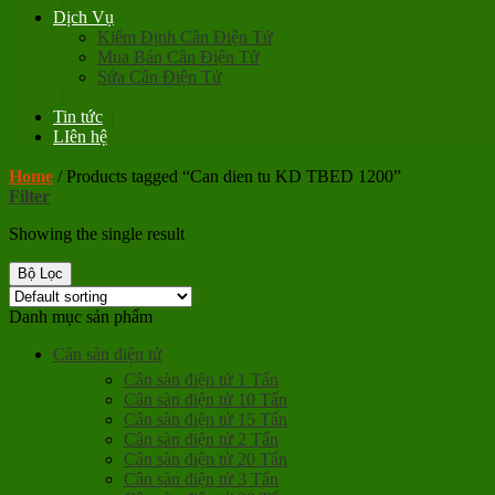
Dịch Vụ
Kiểm Định Cân Điện Tử
Mua Bán Cân Điện Tử
Sửa Cân Điện Tử
Tin tức
LIên hệ
Home
/
Products tagged “Can dien tu KD TBED 1200”
Filter
Showing the single result
Bộ Lọc
Danh mục sản phẩm
Cân sàn điện tử
Cân sàn điện tử 1 Tấn
Cân sàn điện tử 10 Tấn
Cân sàn điện tử 15 Tấn
Cân sàn điện tử 2 Tấn
Cân sàn điện tử 20 Tấn
Cân sàn điện tử 3 Tấn