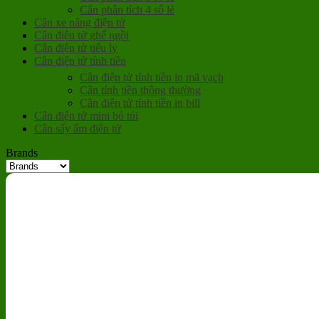
Cân phân tích 4 số lẻ
Cân xe nâng điện tử
Cân điện tử ghế ngồi
Cân điện tử tiểu ly
Cân điện tử tính tiền
Cân điện tử tính tiền in mã vạch
Cân tính tiền thông thường
Cân điện tử tính tiền in bill
Cân điện tử mini bỏ túi
Cân sấy ẩm điện tử
Brands