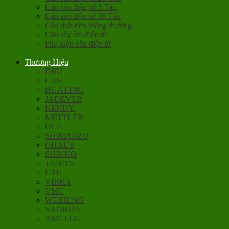
Cân sàn điện tử 3 Tấn
Cân sàn điện tử 30 Tấn
Cân tính tiền thông thường
Cân sấy ẩm điện tử
Phụ kiện cân điện tử
Thương Hiệu
DIGI
CAS
HUAYING
JADEVER
KENDY
METTLER
OCS
SHIMADZU
OHAUS
SHINKO
TANITA
UTE
VIBRA
VMC
WEIHENG
YAOHUA
AMCELL