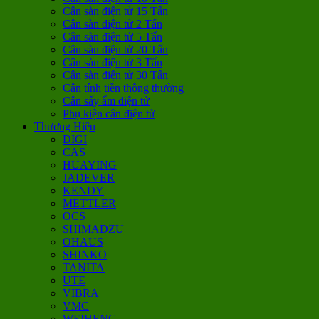
Cân sàn điện tử 15 Tấn
Cân sàn điện tử 2 Tấn
Cân sàn điện tử 5 Tấn
Cân sàn điện tử 20 Tấn
Cân sàn điện tử 3 Tấn
Cân sàn điện tử 30 Tấn
Cân tính tiền thông thường
Cân sấy ẩm điện tử
Phụ kiện cân điện tử
Thương Hiệu
DIGI
CAS
HUAYING
JADEVER
KENDY
METTLER
OCS
SHIMADZU
OHAUS
SHINKO
TANITA
UTE
VIBRA
VMC
WEIHENG