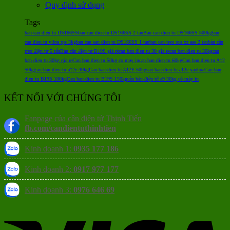
Quy định sử dụng
Tags
ban can dien tu DS166SS
ban can dien tu DS166SS 2 tan
Ban can dien tu DS166SS 500kg
ban
can dien tu vibra tps 3kg
ban can san dien tu DS166SS 1 tan
ban can treo ocs xz aae 2 tan
bán cân
treo điện tử 5 tấn
Bán cân điện tử B19S giá rẻ
can ban dien tu 30 gia re
can ban dien tu 30kg
can
ban dien tu 30kg gia re
Can ban dien tu 50kg co may in
can ban dien tu 60kg
Can ban dien tu A12
50kg
can ban dien tu a12e 30kg
Can ban dien tu A12E 50kg
can ban dien tu a12e yaohua
Can ban
dien tu B19S 100kg
Can ban dien tu B19S 150kg
cân bàn điện tử a9 30kg có máy in
KẾT NỐI VỚI CHÚNG TÔI
Fanpage của cân điện tử Thịnh Tiến
fb.com/candientuthinhtien
Kinh doanh 1:
0935 177 186
Kinh doanh 2:
0917 977 177
Kinh doanh 3:
0976 646 69