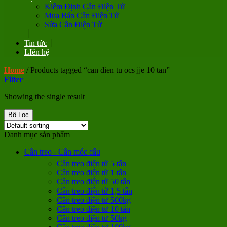
Kiểm Định Cân Điện Tử
Mua Bán Cân Điện Tử
Sửa Cân Điện Tử
Tin tức
LIên hệ
Home
/
Products tagged “can dien tu ocs jje 10 tan”
Filter
Showing the single result
Bộ Lọc
Danh mục sản phẩm
Cân treo - Cân móc cẩu
Cân treo điện tử 5 tấn
Cân treo điện tử 1 tấn
Cân treo điện tử 50 tấn
Cân treo điện tử 1,5 tấn
Cân treo điện tử 500kg
Cân treo điện tử 10 tấn
Cân treo điện tử 50kg