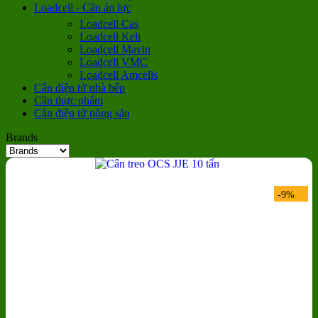
Loadcell - Cân áp lực
Loadcell Cas
Loadcell Keli
Loadcell Mavin
Loadcell VMC
Loadcell Amcells
Cân điện tử nhà bếp
Cân thực phẩm
Cân điện tử nông sản
Brands
-9%