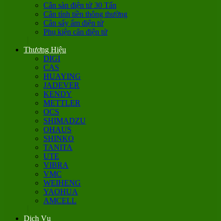
Cân sàn điện tử 30 Tấn
Cân tính tiền thông thường
Cân sấy ẩm điện tử
Phụ kiện cân điện tử
Thương Hiệu
DIGI
CAS
HUAYING
JADEVER
KENDY
METTLER
OCS
SHIMADZU
OHAUS
SHINKO
TANITA
UTE
VIBRA
VMC
WEIHENG
YAOHUA
AMCELL
Dịch Vụ