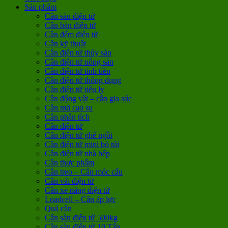
Sản phẩm
Cân sàn điện tử
Cân bàn điện tử
Cân đếm điện tử
Cân kỹ thuật
Cân điện tử thủy sản
Cân điện tử nông sản
Cân điện tử tính tiền
Cân điện tử thông dụng
Cân điện tử tiểu ly
Cân động vật – cân gia súc
Cân mũ cao su
Cân phân tích
Cân điện tử
Cân điện tử ghế ngồi
Cân điện tử mini bỏ túi
Cân điện tử nhà bếp
Cân thực phẩm
Cân treo – Cân móc cẩu
Cân vải điện tử
Cân xe nâng điện tử
Loadcell – Cân áp lực
Quả cân
Cân sàn điện tử 500kg
Cân sàn điện tử 10 Tấn