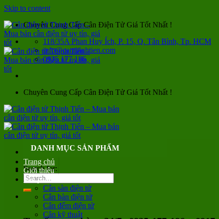
Skip to content
Chuyên Cung Cấp Cân Điện Tử Giá Tốt Nhất !
118/35A Phan Huy Ích, P. 15, Q. Tân Bình, Tp. HCM
info@canthinhtien.com
0935 177 186
Chuyên Cung Cấp Cân Điện Tử Giá Tốt Nhất !
DANH MỤC SẢN PHẨM
Trang chủ
Search for:
Giới thiệu
Sản phẩm
Cân sàn điện tử
Cân bàn điện tử
Cân đếm điện tử
Cân kỹ thuật