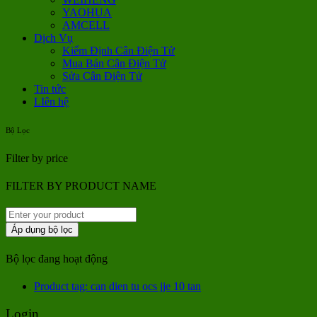
YAOHUA
AMCELL
Dịch Vụ
Kiểm Định Cân Điện Tử
Mua Bán Cân Điện Tử
Sửa Cân Điện Tử
Tin tức
LIên hệ
Bộ Lọc
Filter by price
FILTER BY PRODUCT NAME
Áp dụng bộ lọc
Bộ lọc đang hoạt động
Product tag: can dien tu ocs jje 10 tan
Login