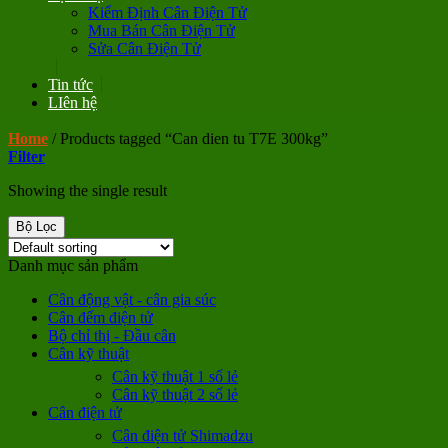
Kiểm Định Cân Điện Tử
Mua Bán Cân Điện Tử
Sửa Cân Điện Tử
Tin tức
LIên hệ
Home
/
Products tagged “Can dien tu T7E 300kg”
Filter
Showing the single result
Bộ Lọc
Danh mục sản phẩm
Cân động vật - cân gia súc
Cân đếm điện tử
Bộ chỉ thị - Đầu cân
Cân kỹ thuật
Cân kỹ thuật 1 số lẻ
Cân kỹ thuật 2 số lẻ
Cân điện tử
Cân điện tử Shimadzu