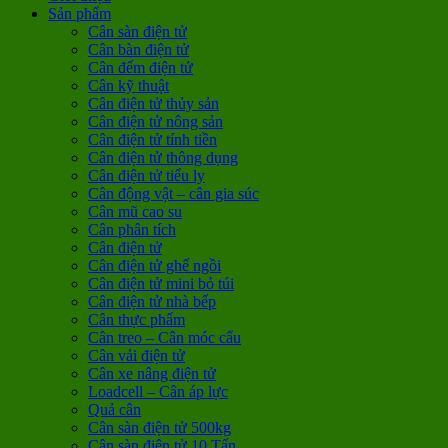
Sản phẩm
Cân sàn điện tử
Cân bàn điện tử
Cân đếm điện tử
Cân kỹ thuật
Cân điện tử thủy sản
Cân điện tử nông sản
Cân điện tử tính tiền
Cân điện tử thông dụng
Cân điện tử tiểu ly
Cân động vật – cân gia súc
Cân mũ cao su
Cân phân tích
Cân điện tử
Cân điện tử ghế ngồi
Cân điện tử mini bỏ túi
Cân điện tử nhà bếp
Cân thực phẩm
Cân treo – Cân móc cẩu
Cân vải điện tử
Cân xe nâng điện tử
Loadcell – Cân áp lực
Quả cân
Cân sàn điện tử 500kg
Cân sàn điện tử 10 Tấn