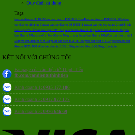
Quy định sử dụng
Tags
ban can dien tu DS166SS
ban can dien tu DS166SS 2 tan
Ban can dien tu DS166SS 500kg
ban
can dien tu vibra tps 3kg
ban can san dien tu DS166SS 1 tan
ban can treo ocs xz aae 2 tan
bán cân
treo điện tử 5 tấn
Bán cân điện tử B19S giá rẻ
can ban dien tu 30 gia re
can ban dien tu 30kg
can
ban dien tu 30kg gia re
Can ban dien tu 50kg co may in
can ban dien tu 60kg
Can ban dien tu A12
50kg
can ban dien tu a12e 30kg
Can ban dien tu A12E 50kg
can ban dien tu a12e yaohua
Can ban
dien tu B19S 100kg
Can ban dien tu B19S 150kg
cân bàn điện tử a9 30kg có máy in
KẾT NỐI VỚI CHÚNG TÔI
Fanpage của cân điện tử Thịnh Tiến
fb.com/candientuthinhtien
Kinh doanh 1:
0935 177 186
Kinh doanh 2:
0917 977 177
Kinh doanh 3:
0976 646 69