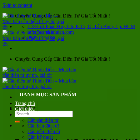
Skip to content
Chuyên Cung Cấp Cân Điện Tử Giá Tốt Nhất !
118/35A Phan Huy Ích, P. 15, Q. Tân Bình, Tp. HCM
info@canthinhtien.com
0935 177 186
Chuyên Cung Cấp Cân Điện Tử Giá Tốt Nhất !
DANH MỤC SẢN PHẨM
Trang chủ
Search for:
Giới thiệu
Sản phẩm
Cân sàn điện tử
Cân bàn điện tử
Cân đếm điện tử
Cân kỹ thuật