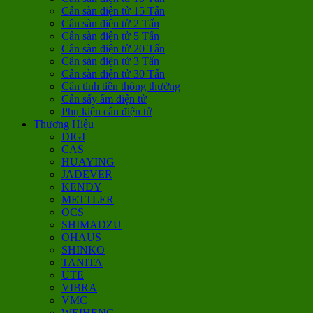
Cân sàn điện tử 15 Tấn
Cân sàn điện tử 2 Tấn
Cân sàn điện tử 5 Tấn
Cân sàn điện tử 20 Tấn
Cân sàn điện tử 3 Tấn
Cân sàn điện tử 30 Tấn
Cân tính tiền thông thường
Cân sấy ẩm điện tử
Phụ kiện cân điện tử
Thương Hiệu
DIGI
CAS
HUAYING
JADEVER
KENDY
METTLER
OCS
SHIMADZU
OHAUS
SHINKO
TANITA
UTE
VIBRA
VMC
WEIHENG