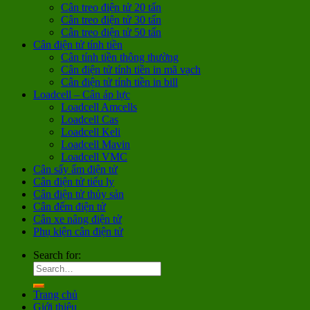
Cân treo điện tử 20 tấn
Cân treo điện tử 30 tấn
Cân treo điện tử 50 tấn
Cân điện tử tính tiền
Cân tính tiền thông thường
Cân điện tử tính tiền in mã vạch
Cân điện tử tính tiền in bill
Loadcell – Cân áp lực
Loadcell Amcells
Loadcell Cas
Loadcell Keli
Loadcell Mavin
Loadcell VMC
Cân sấy ẩm điện tử
Cân điện tử tiểu ly
Cân điện tử thủy sản
Cân đếm điện tử
Cân xe nâng điện tử
Phụ kiện cân điện tử
Search for:
Trang chủ
Giới thiệu