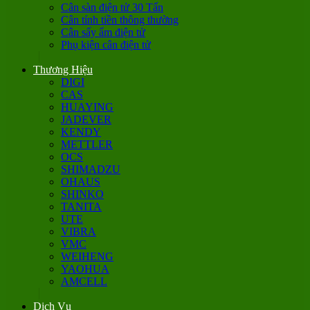
Cân sàn điện tử 30 Tấn
Cân tính tiền thông thường
Cân sấy ẩm điện tử
Phụ kiện cân điện tử
Thương Hiệu
DIGI
CAS
HUAYING
JADEVER
KENDY
METTLER
OCS
SHIMADZU
OHAUS
SHINKO
TANITA
UTE
VIBRA
VMC
WEIHENG
YAOHUA
AMCELL
Dịch Vụ