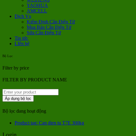
YAOHUA
AMCELL
Dịch Vụ
Kiểm Định Cân Điện Tử
Mua Bán Cân Điện Tử
Sửa Cân Điện Tử
Tin tức
LIên hệ
Bộ Lọc
Filter by price
FILTER BY PRODUCT NAME
Áp dụng bộ lọc
Bộ lọc đang hoạt động
Product tag: Can dien tu T7E 300kg
Login