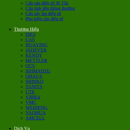
Cân sàn điện tử 30 Tấn
Cân tính tiền thông thường
Cân sấy ẩm điện tử
Phụ kiện cân điện tử
Thương Hiệu
DIGI
CAS
HUAYING
JADEVER
KENDY
METTLER
OCS
SHIMADZU
OHAUS
SHINKO
TANITA
UTE
VIBRA
VMC
WEIHENG
YAOHUA
AMCELL
Dịch Vụ