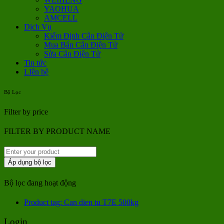
YAOHUA
AMCELL
Dịch Vụ
Kiểm Định Cân Điện Tử
Mua Bán Cân Điện Tử
Sửa Cân Điện Tử
Tin tức
LIên hệ
Bộ Lọc
Filter by price
FILTER BY PRODUCT NAME
Áp dụng bộ lọc
Bộ lọc đang hoạt động
Product tag: Can dien tu T7E 500kg
Login