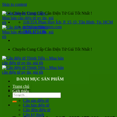
Skip to content
Chuyên Cung Cấp Cân Điện Tử Giá Tốt Nhất !
118/35A Phan Huy Ích, P. 15, Q. Tân Bình, Tp. HCM
info@canthinhtien.com
0935 177 186
Chuyên Cung Cấp Cân Điện Tử Giá Tốt Nhất !
DANH MỤC SẢN PHẨM
Trang chủ
Search for:
Giới thiệu
Sản phẩm
Cân sàn điện tử
Cân bàn điện tử
Cân đếm điện tử
Cân kỹ thuật