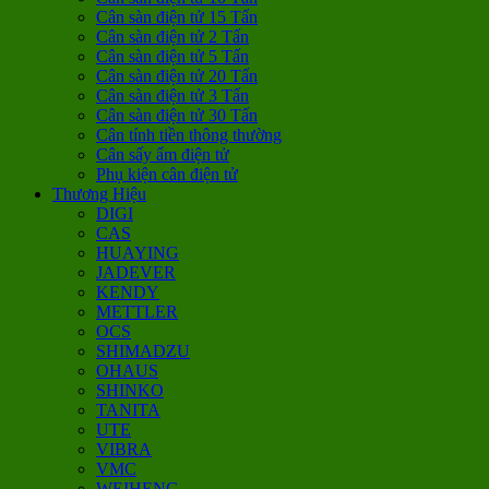
Cân sàn điện tử 15 Tấn
Cân sàn điện tử 2 Tấn
Cân sàn điện tử 5 Tấn
Cân sàn điện tử 20 Tấn
Cân sàn điện tử 3 Tấn
Cân sàn điện tử 30 Tấn
Cân tính tiền thông thường
Cân sấy ẩm điện tử
Phụ kiện cân điện tử
Thương Hiệu
DIGI
CAS
HUAYING
JADEVER
KENDY
METTLER
OCS
SHIMADZU
OHAUS
SHINKO
TANITA
UTE
VIBRA
VMC
WEIHENG