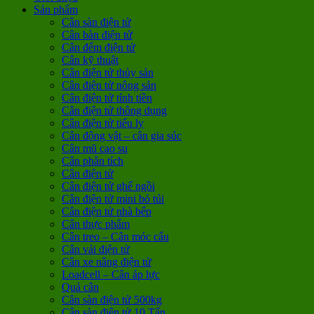
Sản phẩm
Cân sàn điện tử
Cân bàn điện tử
Cân đếm điện tử
Cân kỹ thuật
Cân điện tử thủy sản
Cân điện tử nông sản
Cân điện tử tính tiền
Cân điện tử thông dụng
Cân điện tử tiểu ly
Cân động vật – cân gia súc
Cân mũ cao su
Cân phân tích
Cân điện tử
Cân điện tử ghế ngồi
Cân điện tử mini bỏ túi
Cân điện tử nhà bếp
Cân thực phẩm
Cân treo – Cân móc cẩu
Cân vải điện tử
Cân xe nâng điện tử
Loadcell – Cân áp lực
Quả cân
Cân sàn điện tử 500kg
Cân sàn điện tử 10 Tấn