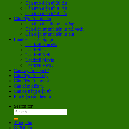
Cân treo điện tử 20 tấn
Cân treo điện tử 30 tấn
Cân treo điện tử 50 tấn
Cân điện tử tính tiền
Cân tính tiền thông thường
Cân điện tử tính tiền in mã vạch
Cân điện tử tính tiền in bill
Loadcell – Cân áp lực
Loadcell Amcells
Loadcell Cas
Loadcell Keli
Loadcell Mavin
Loadcell VMC
Cân sấy ẩm điện tử
Cân điện tử tiểu ly
Cân điện tử thủy sản
Cân đếm điện tử
Cân xe nâng điện tử
Phụ kiện cân điện tử
Search for:
Trang chủ
Giới thiệu