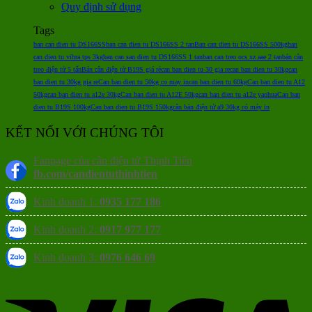
Quy định sử dụng
Tags
ban can dien tu DS166SS
ban can dien tu DS166SS 2 tan
Ban can dien tu DS166SS 500kg
ban
can dien tu vibra tps 3kg
ban can san dien tu DS166SS 1 tan
ban can treo ocs xz aae 2 tan
bán cân
treo điện tử 5 tấn
Bán cân điện tử B19S giá rẻ
can ban dien tu 30 gia re
can ban dien tu 30kg
can
ban dien tu 30kg gia re
Can ban dien tu 50kg co may in
can ban dien tu 60kg
Can ban dien tu A12
50kg
can ban dien tu a12e 30kg
Can ban dien tu A12E 50kg
can ban dien tu a12e yaohua
Can ban
dien tu B19S 100kg
Can ban dien tu B19S 150kg
cân bàn điện tử a9 30kg có máy in
KẾT NỐI VỚI CHÚNG TÔI
Fanpage của cân điện tử Thịnh Tiến
fb.com/candientuthinhtien
Kinh doanh 1:
0935 177 186
Kinh doanh 2:
0917 977 177
Kinh doanh 3:
0976 646 69