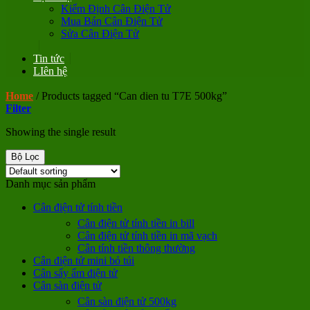
Kiểm Định Cân Điện Tử
Mua Bán Cân Điện Tử
Sửa Cân Điện Tử
Tin tức
LIên hệ
Home
/
Products tagged “Can dien tu T7E 500kg”
Filter
Showing the single result
Bộ Lọc
Danh mục sản phẩm
Cân điện tử tính tiền
Cân điện tử tính tiền in bill
Cân điện tử tính tiền in mã vạch
Cân tính tiền thông thường
Cân điện tử mini bỏ túi
Cân sấy ẩm điện tử
Cân sàn điện tử
Cân sàn điện tử 500kg