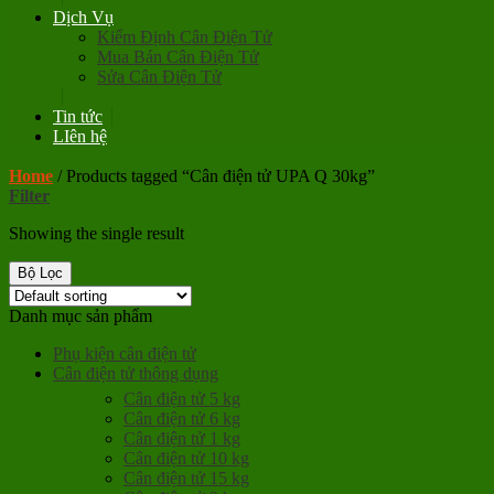
Dịch Vụ
Kiểm Định Cân Điện Tử
Mua Bán Cân Điện Tử
Sửa Cân Điện Tử
Tin tức
LIên hệ
Home
/
Products tagged “Cân điện tử UPA Q 30kg”
Filter
Showing the single result
Bộ Lọc
Danh mục sản phẩm
Phụ kiện cân điện tử
Cân điện tử thông dụng
Cân điện tử 5 kg
Cân điện tử 6 kg
Cân điện tử 1 kg
Cân điện tử 10 kg
Cân điện tử 15 kg