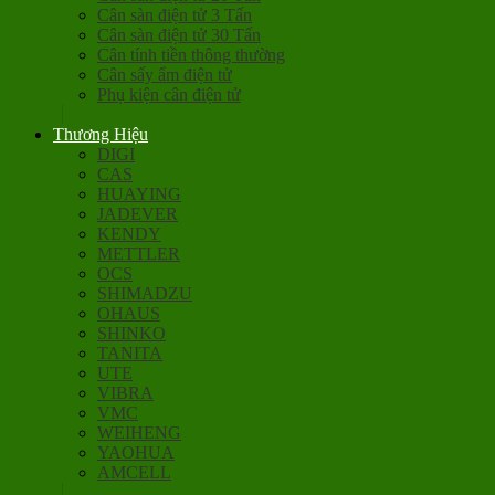
Cân sàn điện tử 3 Tấn
Cân sàn điện tử 30 Tấn
Cân tính tiền thông thường
Cân sấy ẩm điện tử
Phụ kiện cân điện tử
Thương Hiệu
DIGI
CAS
HUAYING
JADEVER
KENDY
METTLER
OCS
SHIMADZU
OHAUS
SHINKO
TANITA
UTE
VIBRA
VMC
WEIHENG
YAOHUA
AMCELL