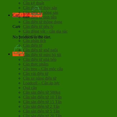
Cân kỹ thuật
Cân điện tử thủy sản
Cân điện tử nông sản
0
đ
Cart /
Cân điện tử tính tiền
Cân điện tử thông dụng
Cân điện tử tiểu ly
Cart
Cân động vật – cân gia súc
Cân mũ cao su
No products in the cart.
Cân phân tích
Cân điện tử
Cân điện tử ghế ngồi
Cân điện tử mini bỏ túi
Cân điện tử nhà bếp
Cân thực phẩm
Cân treo – Cân móc cẩu
Cân vải điện tử
Cân xe nâng điện tử
Loadcell – Cân áp lực
Quả cân
Cân sàn điện tử 500kg
Cân sàn điện tử 10 Tấn
Cân sàn điện tử 15 Tấn
Cân sàn điện tử 2 Tấn
Cân sàn điện tử 5 Tấn
Cân sàn điện tử 20 Tấn