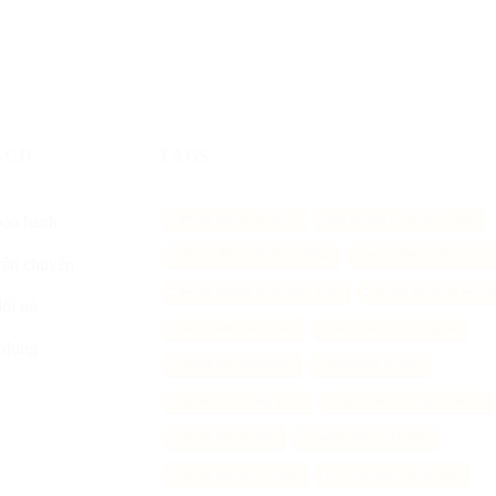
ÁCH
TAGS
ban can dien tu DS166SS
ban can dien tu DS166SS 2 tan
bảo hành
Ban can dien tu DS166SS 500kg
ban can dien tu vibra tps 3kg
vận chuyển
ban can san dien tu DS166SS 1 tan
ban can treo ocs xz aae 2 t
ổi trả
bán cân treo điện tử 5 tấn
Bán cân điện tử B19S giá rẻ
 dụng
can ban dien tu 30 gia re
can ban dien tu 30kg
can ban dien tu 30kg gia re
Can ban dien tu 50kg co may in
can ban dien tu 60kg
Can ban dien tu A12 50kg
can ban dien tu a12e 30kg
Can ban dien tu A12E 50kg