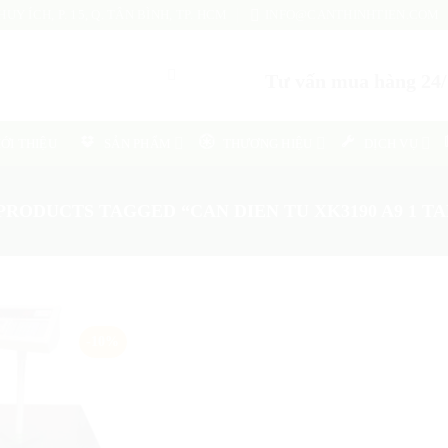
UY ÍCH, P. 15, Q. TÂN BÌNH, TP. HCM
INFO@CANTHINHTIEN.COM
Tư vấn mua hàng 24/7
IỚI THIỆU
SẢN PHẨM
THƯƠNG HIỆU
DỊCH VỤ
PRODUCTS TAGGED “CAN DIEN TU XK3190 A9 1 TA
-10%
Add
to
wishlist