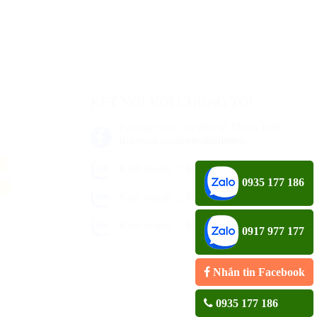
KẾT NỐI VỚI CHÚNG TÔI
Fanpage của cân điện tử Thịnh Tiến
fb.com/candientuthinhtien
Kinh doanh 1:
0935 177 186
0935 177 186
an
Kinh doanh 2:
0917 977 177
Kinh doanh 3:
0976 646 69
0917 977 177
Nhắn tin Facebook
0935 177 186