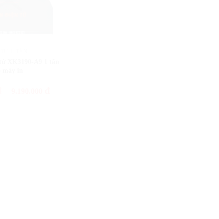
 TỬ 1 TẤN
 tử XK3190-A9 1 tấn
ó máy in
đ
đ
9.190.000