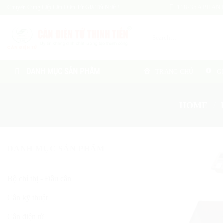
Skip
Chuyên Cung Cấp Cân Điện Tử Giá Tốt Nhất !
118/35A PHAN H
to
content
Search
for:
DANH MỤC SẢN PHẨM
TRANG CHỦ
G
HOME
/
DANH MỤC SẢN PHẨM
Bộ chỉ thị - Đầu cân
Cân kỹ thuật
Cân điện tử