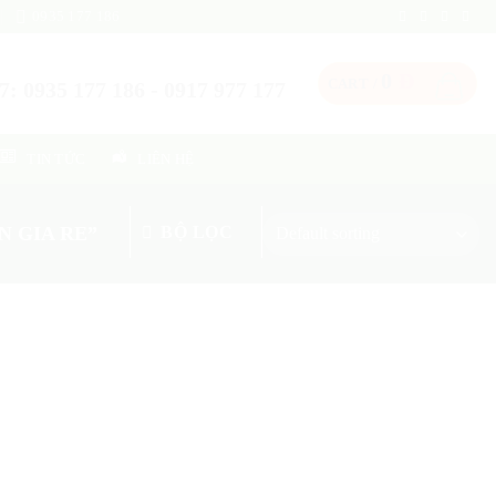
0935 177 186
0
Đ
CART /
: 0935 177 186 - 0917 977 177
TIN TỨC
LIÊN HỆ
N GIA RE”
BỘ LỌC