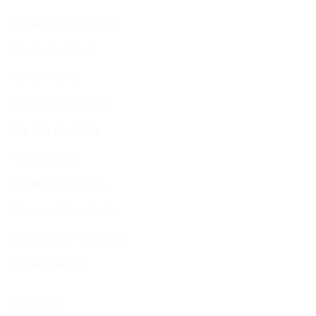
Cân điện tử mini bỏ túi
Cân sấy ẩm điện tử
Cân sàn điện tử
Loadcell - Cân áp lực
Cân điện tử nhà bếp
Cân thực phẩm
Cân điện tử nông sản
Cân treo - Cân móc cẩu
Cân động vật - cân gia súc
Cân đếm điện tử
BRANDS