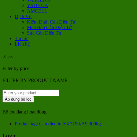
YAOHUA
AMCELL
Dịch Vụ
Kiểm Định Cân Điện Tử
Mua Bán Cân Điện Tử
Sửa Cân Điện Tử
Tin tức
LIên hệ
Bộ Lọc
Filter by price
FILTER BY PRODUCT NAME
Áp dụng bộ lọc
Bộ lọc đang hoạt động
Product tag: Can dien tu XK3190-A9 300kg
Login