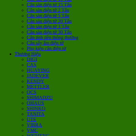
Cân sàn điện tử 15 Tấn
Cân sàn điện tử 2 Tấn
Cân sàn điện tử 5 Tấn
Cân sàn điện tử 20 Tấn
Cân sàn điện tử 3 Tấn
Cân sàn điện tử 30 Tấn
Cân tính tiền thông thường
Cân sấy ẩm điện tử
Phụ kiện cân điện tử
Thương Hiệu
DIGI
CAS
HUAYING
JADEVER
KENDY
METTLER
OCS
SHIMADZU
OHAUS
SHINKO
TANITA
UTE
VIBRA
VMC
WEIHENG