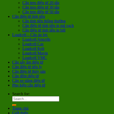
Cân treo điện tử 20 tấn
Cân treo điện tử 30 tấn
Cân treo điện tử 50 tấn
Cân điện tử tính tiền
Cân tính tiền thông thường
Cân điện tử tính tiền in mã vạch
Cân điện tử tính tiền in bill
Loadcell – Cân áp lực
Loadcell Amcells
Loadcell Cas
Loadcell Keli
Loadcell Mavin
Loadcell VMC
Cân sấy ẩm điện tử
Cân điện tử tiểu ly
Cân điện tử thủy sản
Cân đếm điện tử
Cân xe nâng điện tử
Phụ kiện cân điện tử
Search for:
Trang chủ
Giới thiệu