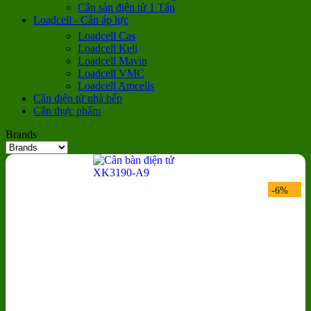
Cân sàn điện tử 1 Tấn
Loadcell - Cân áp lực
Loadcell Cas
Loadcell Keli
Loadcell Mavin
Loadcell VMC
Loadcell Amcells
Cân điện tử nhà bếp
Cân thực phẩm
Brands
-6%