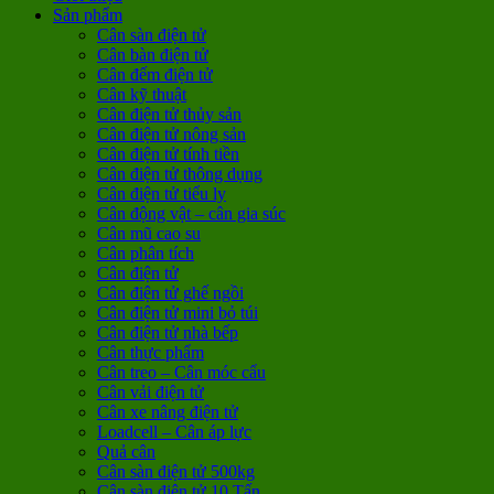
Sản phẩm
Cân sàn điện tử
Cân bàn điện tử
Cân đếm điện tử
Cân kỹ thuật
Cân điện tử thủy sản
Cân điện tử nông sản
Cân điện tử tính tiền
Cân điện tử thông dụng
Cân điện tử tiểu ly
Cân động vật – cân gia súc
Cân mũ cao su
Cân phân tích
Cân điện tử
Cân điện tử ghế ngồi
Cân điện tử mini bỏ túi
Cân điện tử nhà bếp
Cân thực phẩm
Cân treo – Cân móc cẩu
Cân vải điện tử
Cân xe nâng điện tử
Loadcell – Cân áp lực
Quả cân
Cân sàn điện tử 500kg
Cân sàn điện tử 10 Tấn