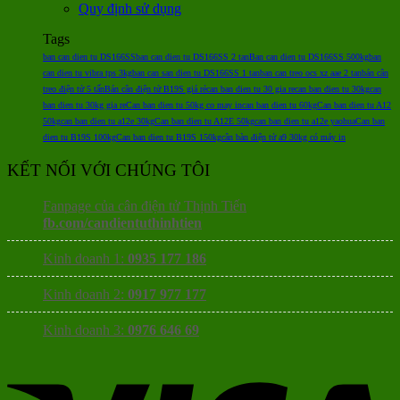
Quy định sử dụng
Tags
ban can dien tu DS166SS
ban can dien tu DS166SS 2 tan
Ban can dien tu DS166SS 500kg
ban
can dien tu vibra tps 3kg
ban can san dien tu DS166SS 1 tan
ban can treo ocs xz aae 2 tan
bán cân
treo điện tử 5 tấn
Bán cân điện tử B19S giá rẻ
can ban dien tu 30 gia re
can ban dien tu 30kg
can
ban dien tu 30kg gia re
Can ban dien tu 50kg co may in
can ban dien tu 60kg
Can ban dien tu A12
50kg
can ban dien tu a12e 30kg
Can ban dien tu A12E 50kg
can ban dien tu a12e yaohua
Can ban
dien tu B19S 100kg
Can ban dien tu B19S 150kg
cân bàn điện tử a9 30kg có máy in
KẾT NỐI VỚI CHÚNG TÔI
Fanpage của cân điện tử Thịnh Tiến
fb.com/candientuthinhtien
Kinh doanh 1:
0935 177 186
Kinh doanh 2:
0917 977 177
Kinh doanh 3:
0976 646 69