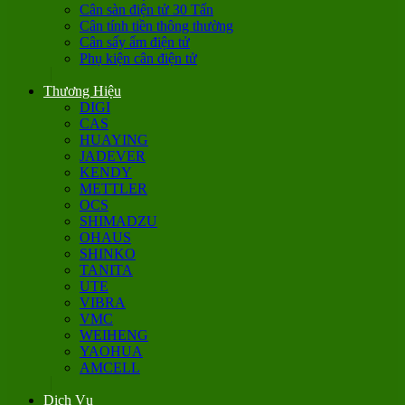
Cân sàn điện tử 30 Tấn
Cân tính tiền thông thường
Cân sấy ẩm điện tử
Phụ kiện cân điện tử
Thương Hiệu
DIGI
CAS
HUAYING
JADEVER
KENDY
METTLER
OCS
SHIMADZU
OHAUS
SHINKO
TANITA
UTE
VIBRA
VMC
WEIHENG
YAOHUA
AMCELL
Dịch Vụ