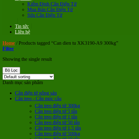
Kiểm Định Cân Điện Tử
Mua Bán Cân Điện Tử
Sửa Cân Điện Tử
Tin tức
LIên hệ
Home
/
Products tagged “Can dien tu XK3190-A9 300kg”
Filter
Showing the single result
Bộ Lọc
Danh mục sản phẩm
Cân điện tử nông sản
Cân treo - Cân móc cẩu
Cân treo điện tử 300kg
Cân treo điện tử 5 tấn
Cân treo điện tử 1 tấn
Cân treo điện tử 50 tấn
Cân treo điện tử 1,5 tấn
Cân treo điện tử 500kg