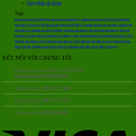
Quy định sử dụng
Tags
ban can dien tu DS166SS
ban can dien tu DS166SS 2 tan
Ban can dien tu DS166SS 500kg
ban
can dien tu vibra tps 3kg
ban can san dien tu DS166SS 1 tan
ban can treo ocs xz aae 2 tan
bán cân
treo điện tử 5 tấn
Bán cân điện tử B19S giá rẻ
can ban dien tu 30 gia re
can ban dien tu 30kg
can
ban dien tu 30kg gia re
Can ban dien tu 50kg co may in
can ban dien tu 60kg
Can ban dien tu A12
50kg
can ban dien tu a12e 30kg
Can ban dien tu A12E 50kg
can ban dien tu a12e yaohua
Can ban
dien tu B19S 100kg
Can ban dien tu B19S 150kg
cân bàn điện tử a9 30kg có máy in
KẾT NỐI VỚI CHÚNG TÔI
Fanpage của cân điện tử Thịnh Tiến
fb.com/candientuthinhtien
Kinh doanh 1:
0935 177 186
Kinh doanh 2:
0917 977 177
Kinh doanh 3:
0976 646 69