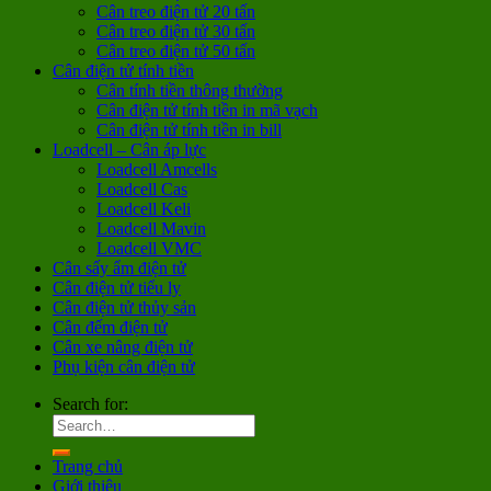
Cân treo điện tử 20 tấn
Cân treo điện tử 30 tấn
Cân treo điện tử 50 tấn
Cân điện tử tính tiền
Cân tính tiền thông thường
Cân điện tử tính tiền in mã vạch
Cân điện tử tính tiền in bill
Loadcell – Cân áp lực
Loadcell Amcells
Loadcell Cas
Loadcell Keli
Loadcell Mavin
Loadcell VMC
Cân sấy ẩm điện tử
Cân điện tử tiểu ly
Cân điện tử thủy sản
Cân đếm điện tử
Cân xe nâng điện tử
Phụ kiện cân điện tử
Search for:
Trang chủ
Giới thiệu