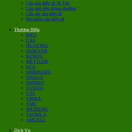
Cân sàn điện tử 30 Tấn
Cân tính tiền thông thường
Cân sấy ẩm điện tử
Phụ kiện cân điện tử
Thương Hiệu
DIGI
CAS
HUAYING
JADEVER
KENDY
METTLER
OCS
SHIMADZU
OHAUS
SHINKO
TANITA
UTE
VIBRA
VMC
WEIHENG
YAOHUA
AMCELL
Dịch Vụ