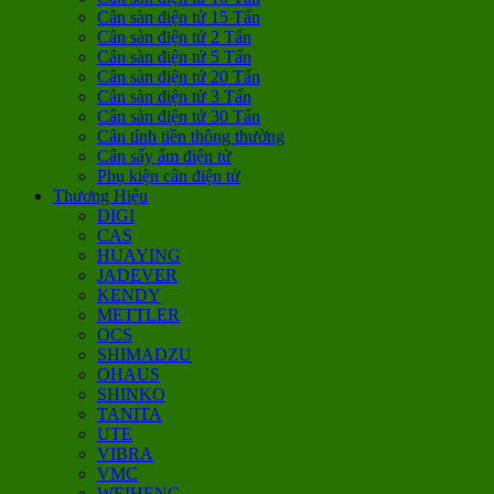
Cân sàn điện tử 15 Tấn
Cân sàn điện tử 2 Tấn
Cân sàn điện tử 5 Tấn
Cân sàn điện tử 20 Tấn
Cân sàn điện tử 3 Tấn
Cân sàn điện tử 30 Tấn
Cân tính tiền thông thường
Cân sấy ẩm điện tử
Phụ kiện cân điện tử
Thương Hiệu
DIGI
CAS
HUAYING
JADEVER
KENDY
METTLER
OCS
SHIMADZU
OHAUS
SHINKO
TANITA
UTE
VIBRA
VMC
WEIHENG