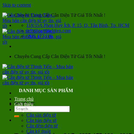
Skip to content
Chuyên Cung Cấp Cân Điện Tử Giá Tốt Nhất !
118/35A Phan Huy Ích, P. 15, Q. Tân Bình, Tp. HCM
info@canthinhtien.com
0935 177 186
Chuyên Cung Cấp Cân Điện Tử Giá Tốt Nhất !
DANH MỤC SẢN PHẨM
Trang chủ
Search for:
Giới thiệu
Sản phẩm
Cân sàn điện tử
Cân bàn điện tử
Cân đếm điện tử
Cân kỹ thuật