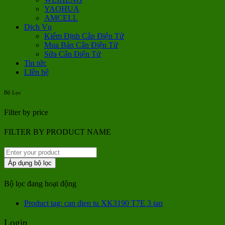
YAOHUA
AMCELL
Dịch Vụ
Kiểm Định Cân Điện Tử
Mua Bán Cân Điện Tử
Sửa Cân Điện Tử
Tin tức
LIên hệ
Bộ Lọc
Filter by price
FILTER BY PRODUCT NAME
Áp dụng bộ lọc
Bộ lọc đang hoạt động
Product tag: can dien tu XK3190 T7E 3 tan
Login