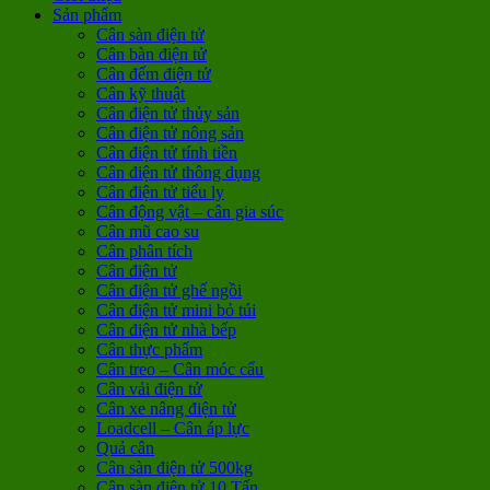
Sản phẩm
Cân sàn điện tử
Cân bàn điện tử
Cân đếm điện tử
Cân kỹ thuật
Cân điện tử thủy sản
Cân điện tử nông sản
Cân điện tử tính tiền
Cân điện tử thông dụng
Cân điện tử tiểu ly
Cân động vật – cân gia súc
Cân mũ cao su
Cân phân tích
Cân điện tử
Cân điện tử ghế ngồi
Cân điện tử mini bỏ túi
Cân điện tử nhà bếp
Cân thực phẩm
Cân treo – Cân móc cẩu
Cân vải điện tử
Cân xe nâng điện tử
Loadcell – Cân áp lực
Quả cân
Cân sàn điện tử 500kg
Cân sàn điện tử 10 Tấn