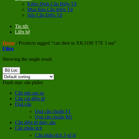
Kiểm Định Cân Điện Tử
Mua Bán Cân Điện Tử
Sửa Cân Điện Tử
Tin tức
LIên hệ
Home
/
Products tagged “can dien tu XK3190 T7E 3 tan”
Filter
Showing the single result
Bộ Lọc
Danh mục sản phẩm
Cân mũ cao su
Cân vải điện tử
Quả cân
Quả cân chuẩn F1
Quả cân chuẩn M1
Cân điện tử thủy sản
Cân phân tích
Cân phân tích 3 số lẻ